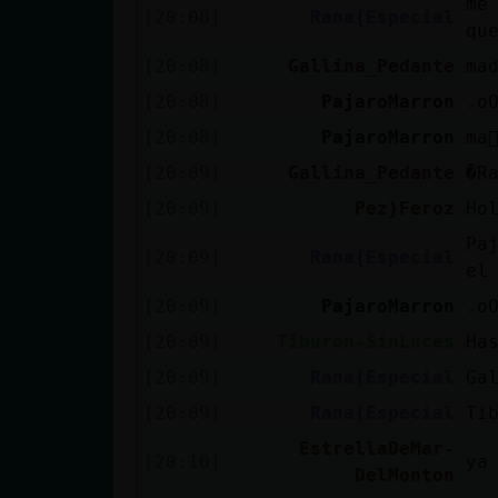
me
[20:08]
Rana{Especial
cuenta
qu
[20:08]
Gallina_Pedante
ma
[20:08]
PajaroMarron
.o
Reservar
[20:08]
PajaroMarron
ma
alias
[20:09]
Gallina_Pedante
�R
[20:09]
Pez}Feroz
Ho
Pa
Actualizar
[20:09]
Rana{Especial
el
contraseña
[20:09]
PajaroMarron
.o
[20:09]
Tiburon-SinLuces
Ha
[20:09]
Rana{Especial
Ga
Actualizar
IP virtual
[20:09]
Rana{Especial
Ti
EstrellaDeMar-
[20:10]
ya
DelMonton