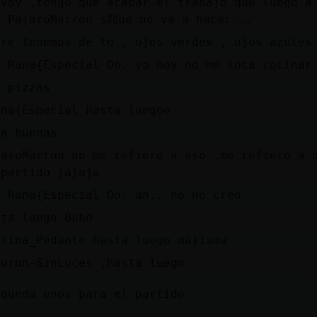
 voy ,tengo que acabar el trabajo que luego a
e PajaroMarron s頱ue no va a hacer...
dre tenemos de to , ojos verdes , ojos azules
O Rana{Especial Oo. yo hoy no me toca cocinar
 pizzas
ana{Especial hasta luegoo
la buenas
jaroMarron no me refiero a eso..me refiero a 
 partido jajaja
O Rana{Especial Oo. ah.. no no creo
sta luego Buho
llina_Pedante hasta luego majisma
buron-SinLuces ,hasta luego
 queda enos para el partido