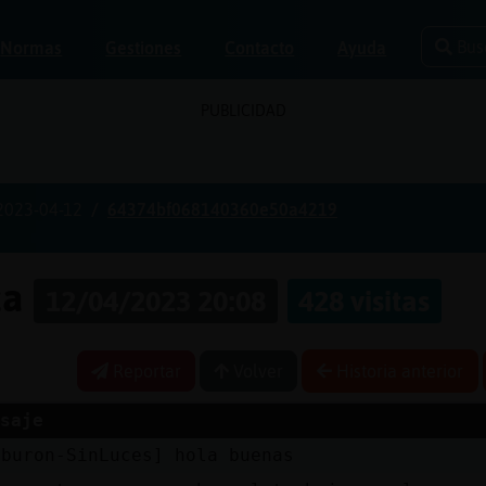
Bus
Normas
Gestiones
Contacto
Ayuda
PUBLICIDAD
2023-04-12
64374bf068140360e50a4219
za
12/04/2023 20:08
428 visitas
Reportar
Volver
Historia anterior
saje
iburon-SinLuces] hola buenas