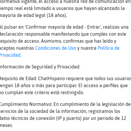
normativa vigente, el acceso a nuestra red de comunicación en
nca van a poner los que pierden jejeje
tiempo real está limitado a usuarios que hayan alcanzado la
mayoría de edad legal (18 años).
ro eso pasa en todos los canales de cada equi
lo tengo el del madrid
Al pulsar en 'Confirmar mayoría de edad - Entrar', realizas una
declaración responsable manifestando que cumples con este
buron-SinLuces tu Zaragoza el a񯠱u eviene juga
requisito de acceso. Asimismo, confirmas que has leído y
mancia en PrimeraRFE
aceptas nuestras
Condiciones de Uso
y nuestra
Política de
 creo
Privacidad
.
jeje
Información de Seguridad y Privacidad:
 no soy español pero voy con el equipo de dón
Requisito de Edad: ChatHispano requiere que todos sus usuario
jjj
tengan 18 años o más para participar. El acceso a perfiles que
toria y Plaza , buenos jugadores del Numancia
no cumplan este criterio está restringido.
nos mal Tiburon-SinLuces que no vives en Lugo
Cumplimiento Normativo: En cumplimiento de la legislación de
servicios de la sociedad de la información, registramos los
jj
datos técnicos de conexión (IP y puerto) por un periodo de 12
meses.
nos Mal