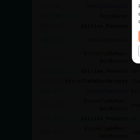
[20:16]
Rana{Especial
Pez
[20:16]
Pez}Feroz
Vi
[20:17]
Gallina_Pedante
ca
Alb
[20:17]
Rana{Especial
Ma
EstrellaDeMar-
[20:17]
el
DelMonton
[20:17]
Gallina_Pedante
pe
[20:17]
EstrellaDeMarNaranja
[G
[20:17]
Rana{Especial
Es
EstrellaDeMar-
[20:17]
aq
DelMonton
[20:17]
Gallina_Pedante
si
EstrellaDeMar-
[20:17]
so
DelMonton