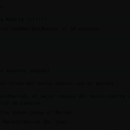
no
la Madrid !!!!???
trellaDeMar-DelMonton si 50 minutos
0
ro quienes juegan?
 el ulimo del barsa empato con el gerona
jaroMarron, el mejor equipo del munco contra 
rrio de Londres
ntra quien juega el Barsa?
O Rana{Especial Oo. juas