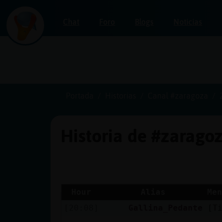
Chat
Foro
Blogs
Noticias
Iniciar
sesión
Portada
Historias
Canal #zaragoza
Historia de #zarago
¡Chatea
sin
publicidad!
Hour
Alias
Men
[20:08]
Gallina_Pedante
[T
Crear
una