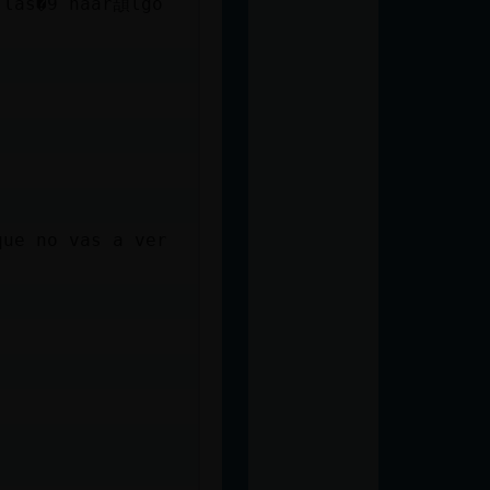
 las�9 haar頡lgo
que no vas a ver