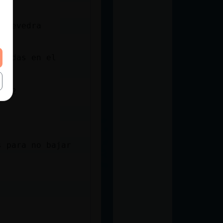
s
ontevedra
oradas en el
a
upo2
s para no bajar