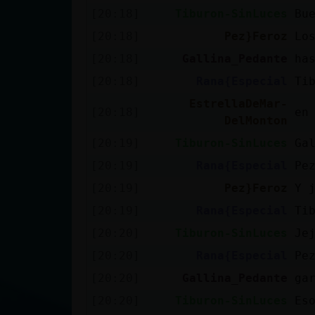
[20:18]
Tiburon-SinLuces
Bu
[20:18]
Pez}Feroz
Lo
[20:18]
Gallina_Pedante
ha
[20:18]
Rana{Especial
Ti
EstrellaDeMar-
[20:18]
en
DelMonton
[20:19]
Tiburon-SinLuces
Ga
[20:19]
Rana{Especial
Pe
[20:19]
Pez}Feroz
Y 
[20:19]
Rana{Especial
Ti
[20:20]
Tiburon-SinLuces
Je
[20:20]
Rana{Especial
Pe
[20:20]
Gallina_Pedante
ga
[20:20]
Tiburon-SinLuces
Es