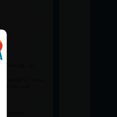
d
jajaj
ala Madrid..al
o
que pongo el canal
partidos que
o
 su pagina