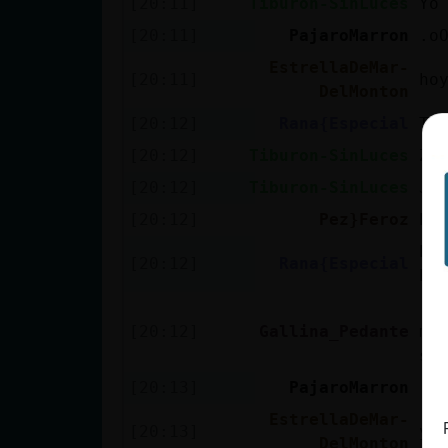
[20:11]
Tiburon-SinLuces
Yo
[20:11]
PajaroMarron
.o
EstrellaDeMar-
[20:11]
ho
DelMonton
[20:12]
Rana{Especial
Ti
[20:12]
Tiburon-SinLuces
Za
[20:12]
Tiburon-SinLuces
Je
[20:12]
Pez}Feroz
En
Pe
[20:12]
Rana{Especial
ho
[T
[20:12]
Gallina_Pedante
ma
si
[20:13]
PajaroMarron
.o
EstrellaDeMar-
[20:13]
yo
DelMonton