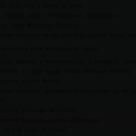
eno sala voy a andar un poco
s Vitoria eran tres hermanos futbolistas
sta luego �Tiburon-SinLuces
buron-SinLuces no te pierdas,,,,como dices qu
 la pagina pone Numancia de Soria
llina_Pedante y Rana{Especial y compañía lueg
z}Feroz yo solo tengo a dos hermanos Vitoria
jugaban en San Andrés
buron-SinLuces..antimadridrista,mejor si no v
je
z}Feroz en campo de tierra
rgamhed muasssss compaa olimpicooo
o sí era jugar a fútbol