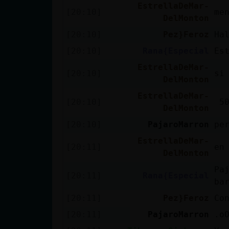
Mis blogs
EstrellaDeMar-
[20:10]
me
DelMonton
[20:10]
Pez}Feroz
Ha
Mis foros
[20:10]
Rana{Especial
Es
EstrellaDeMar-
[20:10]
si
DelMonton
EstrellaDeMar-
Registrar
[20:10]
5
DelMonton
un canal
[20:10]
PajaroMarron
pe
EstrellaDeMar-
[20:11]
en
DelMonton
Más
gestiones
Pa
[20:11]
Rana{Especial
ba
[20:11]
Pez}Feroz
Co
[20:11]
PajaroMarron
.o