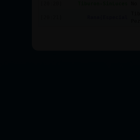
[20:20]
Tiburon-SinLuces
No
Ti
[20:21]
Rana{Especial
Pe