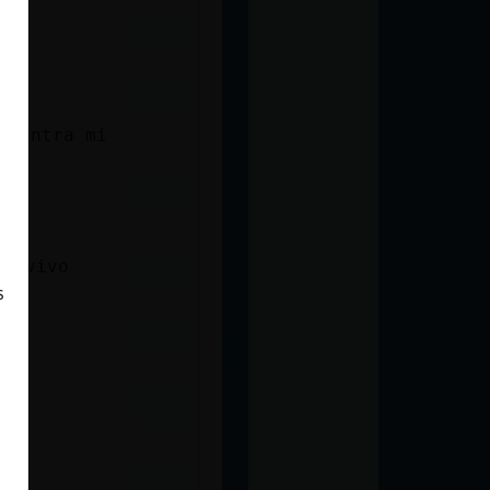
po
rᠣontra mi
de vivo
s