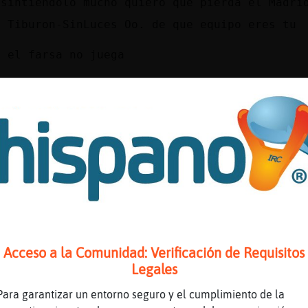
 sintiéndolo mucho quiero que pierda el Madri
O Tiburon-SinLuces Oo. de que equipo eres tu
y el farsa no juega
buron-SinLuces retiro el saludo de antes ajaa
ragoza y Juve
je
 barsa estarán recuperando papeles
z}Feroz y EstrellaDeMar-DelMonton saludos y H
mbre y a PajaroMarron que se la pique un poll
iburon-SinLuces] pero si siempre gana , sera 
drid ajajajajajajja entran en bucle poniendo 
empree ganan
Acceso a la Comunidad: Verificación de Requisitos
O Rana{Especial Oo. .. luego te mando un poll
Legales
Para garantizar un entorno seguro y el cumplimiento de la
 pongo en google futbol real madrid y me sale