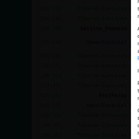
[20:13]
Tiburon-SinLuces
Nu
[20:14]
Tiburon-SinLuces
Pe
[20:14]
Gallina_Pedante
so
Ti
[20:14]
Rana{Especial
NU
[20:14]
Tiburon-SinLuces
No
[20:14]
Tiburon-SinLuces
Je
[20:15]
Tiburon-SinLuces
Yo
[20:15]
Tiburon-SinLuces
Jj
[20:15]
Pez}Feroz
Vi
[20:15]
Rana{Especial
Me
[20:15]
Tiburon-SinLuces
Si
[20:15]
Tiburon-SinLuces
Jj
[20:16]
Tiburon-SinLuces
Me