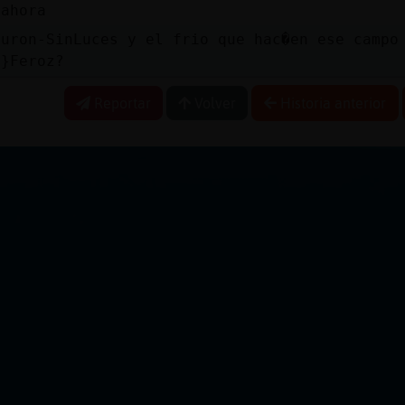
 ahora
buron-SinLuces y el frio que hac�en ese campo
z}Feroz?
Reportar
Volver
Historia anterior