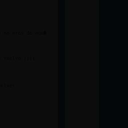
e no eres de aqu�
o vuelvo jjjj
uelves