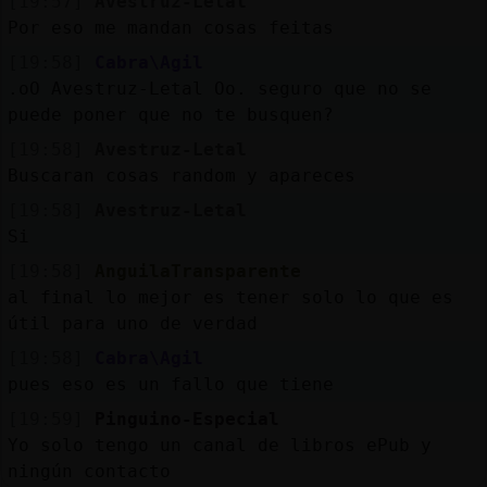
[19:57]
Avestruz-Letal
Por eso me mandan cosas feitas
[19:58]
Cabra\Agil
.oO Avestruz-Letal Oo. seguro que no se
puede poner que no te busquen?
[19:58]
Avestruz-Letal
Buscaran cosas random y apareces
[19:58]
Avestruz-Letal
Si
[19:58]
AnguilaTransparente
al final lo mejor es tener solo lo que es
útil para uno de verdad
[19:58]
Cabra\Agil
pues eso es un fallo que tiene
[19:59]
Pinguino-Especial
Yo solo tengo un canal de libros ePub y
ningún contacto