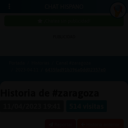
CHAT HISPANO
¡Chatea sin publicidad!
PUBLICIDAD
Iniciar
sesión
Portada
Historias
Canal #zaragoza
2023-04-11
6435fad91b396a0dd02357e0
¡Chatea
sin
publici
Historia de #zaragoza
11/04/2023 19:41
514 visitas
Crear
una
Reportar
Historia anterior
cuenta