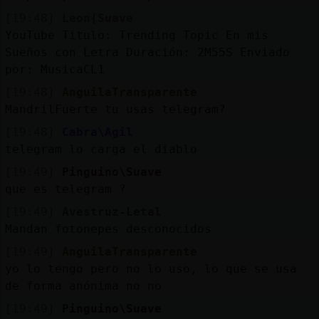
[19:48]
Leon{Suave
YouTube Titulo: Trending Topic En mis
Sueños con Letra Duración: 2M55S Enviado
por: MusicaCL1
[19:48]
AnguilaTransparente
MandrilFuerte tu usas telegram?
[19:48]
Cabra\Agil
telegram lo carga el diablo
[19:49]
Pinguino\Suave
que es telegram ?
[19:49]
Avestruz-Letal
Mandan fotonepes desconocidos
[19:49]
AnguilaTransparente
yo lo tengo pero no lo uso, lo que se usa
de forma anónima no no
[19:49]
Pinguino\Suave