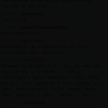
los modelos de coches de segunda mano
cuestan un pastizal
[19:44]
Gata-Feliz
.actualiza
[19:44]
AnguilaTransparente
hola Gata-Feliz
[19:44]
Leon{Suave
Realización de estadísticas en curso.
Solicitadas por: Gata-Feliz.
[19:45]
Leon{Suave
Resumen de estadísticas - Los que más han
escrito hoy -> {^cRoNo^} ( 349 ),
Cabra\Agil ( 297), alberTho ( 279), Gata-
Feliz ( 215), viudo_69 ( 213), felipe_36 (
206), MandrilFuerte ( 173), Helen_chufe (
160), Samanta- ( 153), _nerea_ ( 152 )
[19:45]
Leon{Suave