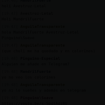
[19:46]
MandrilFuerte
holi Avestruz-Letal
[19:47]
Avestruz-Letal
Holi MandrilFuerte
[19:47]
AnguilaTransparente
hola MandrilFuerte Avestruz-Letal
Pinguino\Suave
[19:47]
AnguilaTransparente
(que chuli me ha quedado y en colorines)
[19:48]
Pinguino-Especial
Alguien me añade en Telegram?
[19:48]
MandrilFuerte
yo no veo los colorines
[19:48]
AnguilaTransparente
yo ni lo sueñes y además en telegram
[19:48]
Pinguino\Suave
https://youtu.be/s-5pdtAdiBU