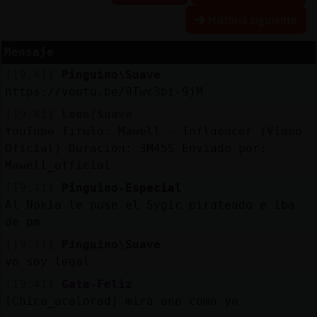
Historia siguiente
Mensaje
Reserva
[19:41]
Pinguino\Suave
alias
https://youtu.be/0Twc3bi-9jM
[19:41]
Leon{Suave
YouTube Titulo: Mawell - Influencer (Video
Actuali
Oficial) Duración: 3M45S Enviado por:
contras
Mawell_official
[19:41]
Pinguino-Especial
Al Nokia le puse el Sygic pirateado e iba
de pm
Actuali
IP
[19:41]
Pinguino\Suave
virtual
yo soy legal
[19:41]
Gata-Feliz
[Chico_acalorad] mira uno como yo