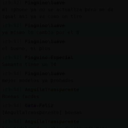
Mis
[19:42]
Pinguino\Suave
blogs
mi iphone ya no se actualiza pero me da
igual asi ya va como un tiro
[19:43]
Pinguino\Suave
ya mismo lo cambio por el 8
Mis
[19:43]
Pinguino\Suave
foros
el bueno, el plus
[19:43]
Pinguino-Especial
Samanta tiene un 14
Registr
[19:44]
Pinguino\Suave
un
mejor modelos ya probados
canal
[19:44]
AnguilaTransparente
Buenas tardes
[19:44]
Gata-Feliz
Más
[AnguilaTransparente] buenas
gestion
[19:44]
AnguilaTransparente