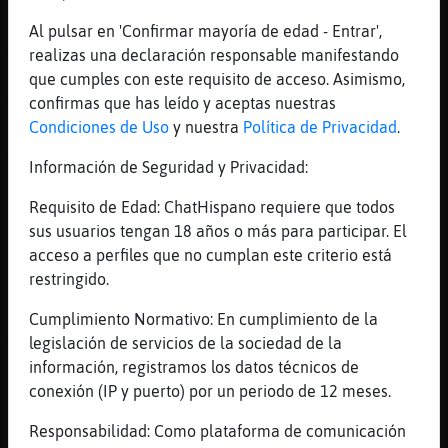
[19:51]
Avestruz-Letal
Una vez active el gente cerca 5 minutos y
Al pulsar en 'Confirmar mayoría de edad - Entrar',
me escribio uno que me veia desde su balcon
realizas una declaración responsable manifestando
en el bar donde suelo ir y me dio mazo de
que cumples con este requisito de acceso. Asimismo,
miedo
confirmas que has leído y aceptas nuestras
Condiciones de Uso
y nuestra
Política de Privacidad
.
[19:51]
MandrilFuerte
Gata-Feliz te puede escribir cualquiera
Información de Seguridad y Privacidad:
igual que en watsapp
Requisito de Edad: ChatHispano requiere que todos
[19:51]
Pinguino-Especial
sus usuarios tengan 18 años o más para participar. El
Pues es ideal para bajar libros y peluculas
acceso a perfiles que no cumplan este criterio está
[19:51]
Pinguino-Especial
restringido.
Peliculas
Cumplimiento Normativo: En cumplimiento de la
[19:51]
Avestruz-Letal
legislación de servicios de la sociedad de la
Y para ofertas
información, registramos los datos técnicos de
[19:52]
AnguilaTransparente
conexión (IP y puerto) por un periodo de 12 meses.
si se usara de forma no anónima, es igual
que el whatsapp
Responsabilidad: Como plataforma de comunicación