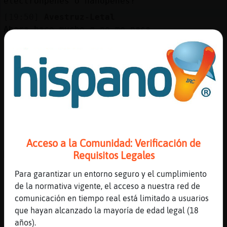
electronpenes o nanopenes?
[19:50]
Avestruz-Letal
Ahora hace mucho q no me pasa
[19:50]
Cabra}SinRespeto
EducadoySensato hola cari!
[19:50]
Gata-Feliz
[Maduro-_-lasfuentes] nooo repitasss
[19:50]
AnguilaTransparente
también se mandan o se dicen más cosas por
parte de ambos géneros
Acceso a la Comunidad: Verificación de
[19:50]
Cabra}SinRespeto
Requisitos Legales
ACTION besa a EducadoySensato
[19:50]
MandrilFuerte
Para garantizar un entorno seguro y el cumplimiento
no AnguilaTransparente no tengo la app
de la normativa vigente, el acceso a nuestra red de
comunicación en tiempo real está limitado a usuarios
[19:51]
AnguilaTransparente
que hayan alcanzado la mayoría de edad legal (18
en fin
años).