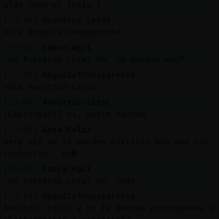
algo como el insta ?
[19:49]
Avestruz-Letal
Hola AnguilaTransparente
[19:49]
Cabra\Agil
.oO Avestruz-Letal Oo. te mandan eso?
[19:49]
AnguilaTransparente
hola Avestruz-Letal
[19:49]
Avestruz-Letal
[Cabra\Agil] si, gente random
[19:49]
Gata-Feliz
pero ahi no te pueden escribir mas que tus
contactos , no�
[19:49]
Cabra\Agil
.oO Avestruz-Letal Oo. juas
[19:49]
AnguilaTransparente
Avestruz-Letal y no te mandan protonpenes o