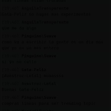
esas lineas estan trucadas
[19:46]
AnguilaTransparente
Gata-Feliz no hagas mas experimentos
[19:46]
AnguilaTransparente
que me da algo
[19:46]
Pinguino\Suave
como va a escribir la gente en un dia mas
que yo en un mes entero
[19:46]
Pinguino\Suave
si yo no callo
[19:46]
Gata-Feliz
[Avestruz-Letal] muaassss
[19:46]
Avestruz-Letal
Buenas Gata-Feliz
[19:46]
Pinguino\Suave
compran lineas para ser trending topic