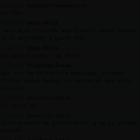
[19:57]
AnguilaTransparente
en fin
[19:57]
Gata-Feliz
hace a񯳠no recuerdo muy bien si ponia buscar
a tu alrededor y quite eso
[19:57]
Gata-Feliz
no quiero buscar na de na
[19:57]
Pinguino\Suave
por eso no desinstalo whatsapp, siempre
tienes algun boomer en contactos que solo
usa eso
[19:57]
Avestruz-Letal
El rollo es
[19:57]
Avestruz-Letal
Q el usuario no puedes poner q no lo puedan
buscar