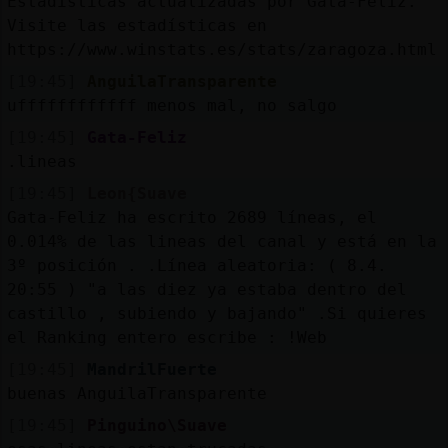
Estadísticas actualizadas por Gata-Feliz.
Visite las estadísticas en
https://www.winstats.es/stats/zaragoza.html
[19:45]
AnguilaTransparente
uffffffffffff menos mal, no salgo
[19:45]
Gata-Feliz
.lineas
[19:45]
Leon{Suave
Gata-Feliz ha escrito 2689 líneas, el
0.014% de las lineas del canal y está en la
3º posición . .Línea aleatoria: ( 8.4.
20:55 ) "a las diez ya estaba dentro del
castillo , subiendo y bajando" .Si quieres
el Ranking entero escribe : !Web
[19:45]
MandrilFuerte
buenas AnguilaTransparente
[19:45]
Pinguino\Suave