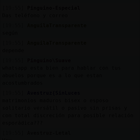
[19:55]
Pinguino-Especial
Das teléfono y correo
[19:55]
AnguilaTransparente
según
[19:55]
AnguilaTransparente
depende
[19:55]
Pinguino\Suave
whatsapp esta bien para hablar con tus
abuelos porque es a lo que estan
acostumbrados
[19:55]
Avestruz{SinLuces
matrimonios maduros bisex o esposo
solitario versátil o pasivo sin prisas y
con total discreción para posible relación
esporádica???
[19:55]
Avestruz-Letal