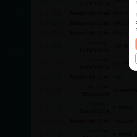
Insufrible
[13:12]
Raton-Humilde
ahora s
[13:12]
Raton-Humilde
ACTION
[13:12]
Raton-Humilde
Ahora d
Cobaya-
[13:12]
.oO Rat
Insufrible
Cobaya-
[13:12]
va con 
Insufrible
[13:13]
Raton-Humilde
nop
Grillo-
[13:13]
aliment
Eficiente
Cobaya-
[13:13]
ermita񯠬
Insufrible
[13:13]
Raton-Humilde
robando 
Grillo-
[13:13]
ermita 