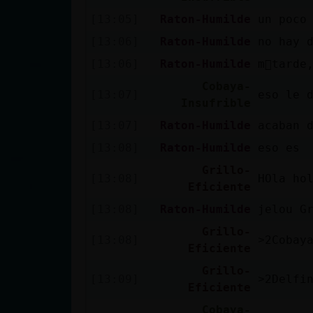
cuenta
[13:05]
Raton-Humilde
un poco
[13:06]
Raton-Humilde
no hay 
[13:06]
Raton-Humilde
m᳠tarde
Reservar
Cobaya-
alias
[13:07]
eso le 
Insufrible
[13:07]
Raton-Humilde
acaban 
[13:08]
Raton-Humilde
eso es
Actualizar
Grillo-
contraseña
[13:08]
HOla ho
Eficiente
[13:08]
Raton-Humilde
jelou G
Grillo-
Actualizar
[13:08]
Eficiente
IP virtual
Grillo-
[13:09]
Eficiente
Cobaya-