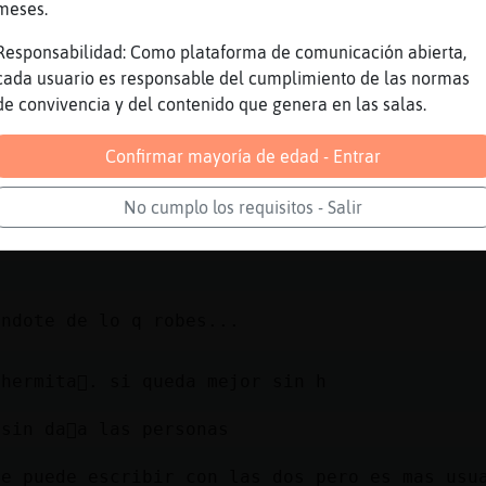
meses.
oy un pendenciero
Responsabilidad: Como plataforma de comunicación abierta,
cada usuario es responsable del cumplimiento de las normas
 rodea su cuello con un pa񵥬o con el que tapa
de convivencia y del contenido que genera en las salas.
ebo vivir alejado de la civilizaci�n
Confirmar mayoría de edad - Entrar
on-Humilde Oo. como un hermita�o
No cumplo los requisitos - Salir
h?
andote de lo q robes...
 hermita񯮮. si queda mejor sin h
sin da񡲠a las personas
se puede escribir con las dos pero es mas usu