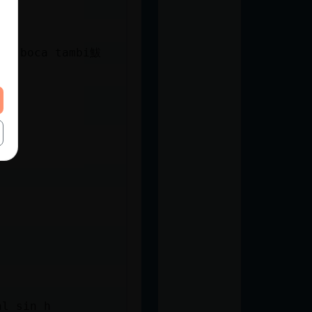
 su boca tambi鮁
al sin h