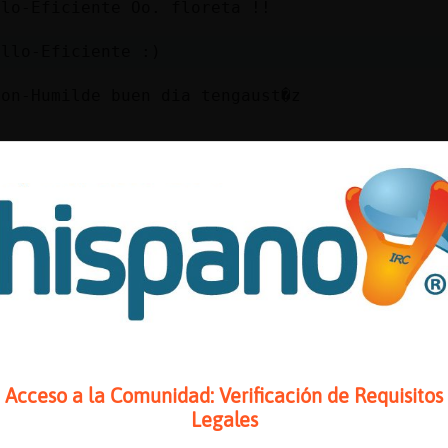
llo-Eficiente Oo. floreta !!
illo-Eficiente :)
ton-Humilde buen dia tengaust�z
\Velozcete hola mesi�
Eficiente hola preciosa muaaassss
}SinLuces] he vuerto
soy un poco m᳠malo que antes por la corrupci
que te saltas los castigos
Acceso a la Comunidad: Verificación de Requisitos
justo! jajaj
Legales
e el viudo_69 siempre