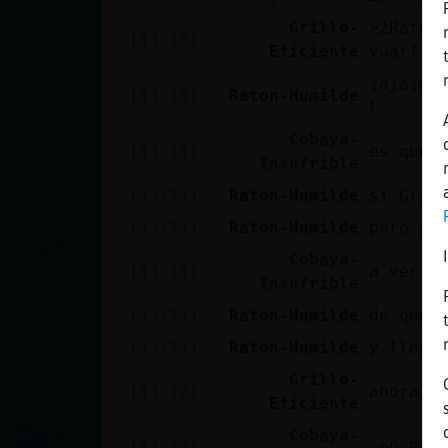
Grillo-
˃2Raton-Humildeۃ glineao?? vargamed
[13:10]
Eficiente
vuar!!
jajaja 
[13:10]
Raton-Humilde
F..... 
Cobaya-
[13:11]
es que 
Insufrible
[13:11]
Raton-Humilde
si Gril
[13:11]
Raton-Humilde
pero si
Cobaya-
[13:11]
a ver c
Insufrible
[13:11]
Raton-Humilde
de que 
[13:11]
Raton-Humilde
y llego 
Grillo-
[13:12]
ahora s
Eficiente
Cobaya-
[13:12]
.oO Rat