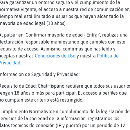
Para garantizar un entorno seguro y el cumplimiento de la
i󠹠la virhensantisma! vivir para
normativa vigente, el acceso a nuestra red de comunicación en
tiempo real está limitado a usuarios que hayan alcanzado la
mayoría de edad legal (18 años).
cuchame, he puesto, y lo juro!: /me actualiza
: Tengo hambre
Al pulsar en 'Confirmar mayoría de edad - Entrar', realizas una
declaración responsable manifestando que cumples con este
no puedes decir eso cronito... nada de redes 
requisito de acceso. Asimismo, confirmas que has leído y
aceptas nuestras
Condiciones de Uso
y nuestra
Política de
lo-Eficiente, han ensuciado mi im᧥n de usuari
Privacidad
.
 estabais hablando todos de eesoooo
Información de Seguridad y Privacidad:
omo solventas ahora eso
Requisito de Edad: ChatHispano requiere que todos sus usuario
si la gente actualiza y pone en sus estados h
tengan 18 años o más para participar. El acceso a perfiles que
no cumplan este criterio está restringido.
yo todo inocente a la conversaci󮠹...
Cumplimiento Normativo: En cumplimiento de la legislación de
abemos todos que eres un delincuento, un crim
servicios de la sociedad de la información, registramos los
datos técnicos de conexión (IP y puerto) por un periodo de 12
on-Humilde Oo. es que yo tengo la @ y me quie