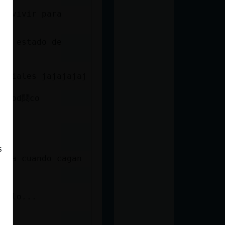
 su estado de
sociales jajajajaj
o mod鬩co
s
asta cuando cagan
inalo...
ren