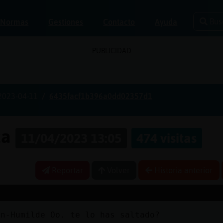
Bus
Normas
Gestiones
Contacto
Ayuda
PUBLICIDAD
2023-04-11
6435facf1b396a0dd02357d1
za
11/04/2023 13:05
474 visitas
Reportar
Volver
Historia anterior
on-Humilde Oo. te lo has saltado?