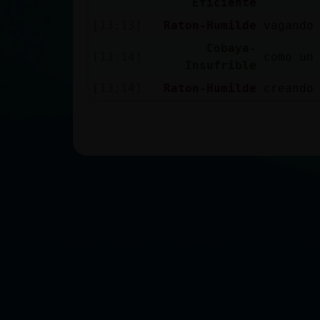
Eficiente
[13:13]
Raton-Humilde
vagando
Cobaya-
[13:14]
como un
Insufrible
[13:14]
Raton-Humilde
creando