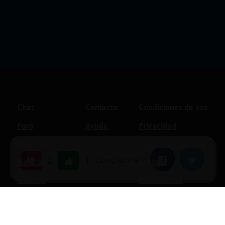
Chat
Contacto
Condiciones de uso
Foro
Ayuda
Privacidad
Blogs
Política de cookies
|
Compartir en:
Facebook
Twitter
2
Noticias
Soporte
Normas
Anunciantes
Estadísticas
Historias