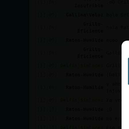
[13:09]
.oO Gri
Mis blogs
Insufrible
[13:09]
Gallina\Veloz
hola Gr
Grillo-
[13:09]
hola Ra
Mis foros
Eficiente
[13:09]
Raton-Humilde
nooo
Grillo-
[13:09]
Gallina
Registrar
Eficiente
un canal
[13:09]
Delfin}SinLuces
Grillo-
[13:09]
Raton-Humilde
[Delfin
y ahora 
[13:09]
Raton-Humilde
Más
injusto
gestiones
[13:09]
Delfin}SinLuces
Ya veo 
[13:10]
Raton-Humilde
:O
[13:10]
Raton-Humilde
no era 
[13:10]
Delfin}SinLuces
Eso dic