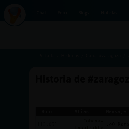
Chat
Foro
Blogs
Noticias
Iniciar
sesión
Portada
Historias
Canal #zaragoza
Historia de #zarago
¡Chatea
sin
publicidad!
Hour
Alias
Mensaje
Cobaya-
Crear
[13:05]
.oO Rat
Insufrible
una