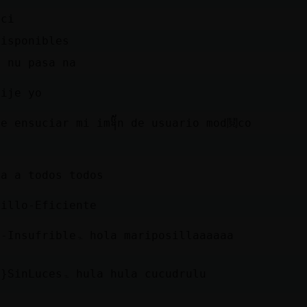
 ci
disponibles
, nu pasa na
dije yo
de ensuciar mi im᧥n de usuario mod鬩co
la a todos todos
rillo-Eficiente
˃2Cobaya-Insufribleۃ hola mariposillaaaaaa
˃2Delfin}SinLucesۃ hula hula cucudrulu