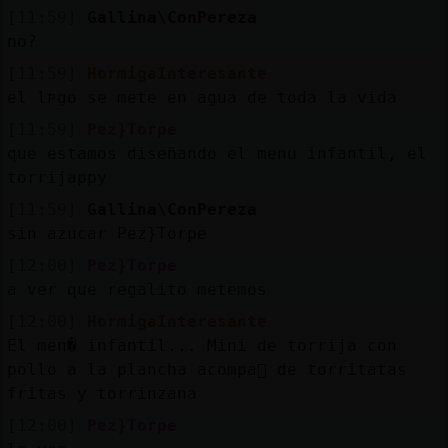
Mis
[11:59]
Gallina\ConPereza
blogs
no?
[11:59]
HormigaInteresante
el lᴩgo se mete en agua de toda la vida
Mis
[11:59]
Pez}Torpe
foros
que estamos diseñando el menu infantil, el
torrijappy
[11:59]
Gallina\ConPereza
sin azucar Pez}Torpe
Registr
un
[12:00]
Pez}Torpe
canal
a ver que regalito metemos
[12:00]
HormigaInteresante
El men� infantil... Mini de torrija con
pollo a la plancha acompa񡤯 de torritatas
Más
fritas y torrinzana
gestion
[12:00]
Pez}Torpe