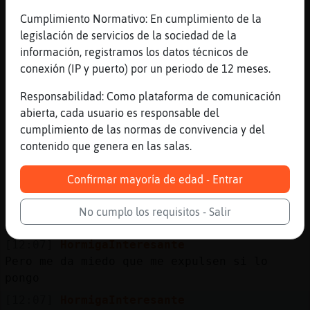
dibujos blancos..
Cumplimiento Normativo: En cumplimiento de la
[12:06]
Lobo\ConPrisa
legislación de servicios de la sociedad de la
no os sigo
información, registramos los datos técnicos de
[12:06]
Pez}Torpe
conexión (IP y puerto) por un periodo de 12 meses.
mejor el capitan torrijo, asi los niños
querran comer muchas torrijas para ser como
Responsabilidad: Como plataforma de comunicación
el
abierta, cada usuario es responsable del
cumplimiento de las normas de convivencia y del
[12:07]
Pez}Torpe
contenido que genera en las salas.
si no quieres ser un canijo, escucha al
capitan torrijo !
Confirmar mayoría de edad - Entrar
[12:07]
HormigaInteresante
Gente, tengo un poema sobre la torrija
No cumplo los requisitos - Salir
legendaria...
[12:07]
HormigaInteresante
Pero me da miedo que me expulsen si lo
pongo
[12:07]
HormigaInteresante