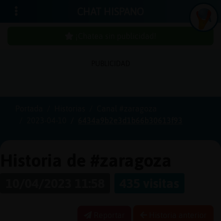
CHAT HISPANO
¡Chatea sin publicidad!
PUBLICIDAD
Iniciar
sesión
Portada
Historias
Canal #zaragoza
2023-04-10
6434a9b2e3d1b66b30613f93
¡Chatea
sin
publici
Historia de #zaragoza
10/04/2023 11:58
435 visitas
Crear
una
Reportar
Historia anterior
cuenta