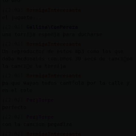
lo veo
[12:00]
HormigaInteresante
el juguete...
[12:01]
Gallina\ConPereza
una torrija esponja para ducharse
[12:01]
HormigaInteresante
Un reproductor de estos mp3 como los que
daba mcdonalds con unos 30 secs de canci󮠣on
la canci󮠤e la torrija
[12:01]
HormigaInteresante
pa que vayan todos cantᮤola por la calle y
en el cole
[12:02]
Pez}Torpe
perfecto
[12:02]
Pez}Torpe
con la cancion pegadiza
[12:02]
HormigaInteresante