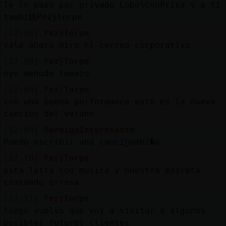
Te lo paso por privado Lobo\ConPrisa y a ti
tambi鮠Pez}Torpe
[12:08]
Pez}Torpe
vale ahora miro el correo corporativo
[12:09]
Pez}Torpe
oye menudo temazo
[12:09]
Pez}Torpe
con una buena performance esto es la nueva
cancion del verano
[12:09]
HormigaInteresante
Puedo escribir una canci󮠴ambi�n
[12:10]
Pez}Torpe
esta letra con musica y nuestra mascota
cantando arrasa
[12:11]
Pez}Torpe
luego vuelvo que voy a visitar a algunos
posibles futuros clientes