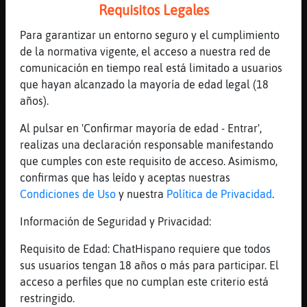
Requisitos Legales
Ahh la de los oceanix?? esa del anuncio de
galletas jajaj
Para garantizar un entorno seguro y el cumplimiento
[12:05]
Pez}Torpe
de la normativa vigente, el acceso a nuestra red de
es que estoy pensando los personajes
comunicación en tiempo real está limitado a usuarios
que hayan alcanzado la mayoría de edad legal (18
[12:05]
Ardilla_Brillante
años).
Ah, ni idea
[12:05]
Gallina\ConPereza
Al pulsar en 'Confirmar mayoría de edad - Entrar',
ahhhhhhhhhh la de las galletasss
realizas una declaración responsable manifestando
que cumples con este requisito de acceso. Asimismo,
[12:06]
Pez}Torpe
confirmas que has leído y aceptas nuestras
la torrija buena que salva el mundo del
Condiciones de Uso
y nuestra
Política de Privacidad
.
malvado que quiere dejar el planeta sin
torrijas
Información de Seguridad y Privacidad:
[12:06]
Lobo\ConPrisa
Requisito de Edad: ChatHispano requiere que todos
me duele la cabeza
sus usuarios tengan 18 años o más para participar. El
[12:06]
Gallina\ConPereza
acceso a perfiles que no cumplan este criterio está
oceanix, las galletas de chocolate con
restringido.