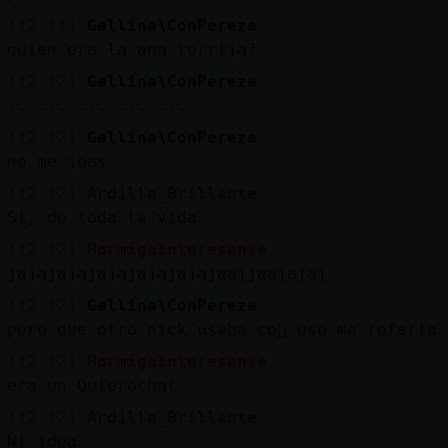
[12:11]
Gallina\ConPereza
quien era la ana torrija?
[12:12]
Gallina\ConPereza
...................
[12:12]
Gallina\ConPereza
no me joas
[12:12]
Ardilla_Brillante
Si, de toda la vida
[12:12]
HormigaInteresante
jajajajajajajajajajajaajjaajajaj
[12:12]
Gallina\ConPereza
pero que otro nick usaba co񥠡 eso me referia
[12:12]
HormigaInteresante
era un Quierochat
[12:12]
Ardilla_Brillante
Ni idea