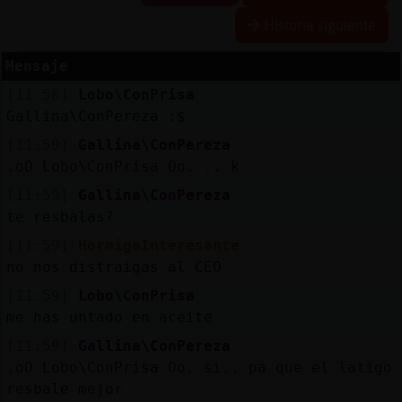
Historia siguiente
Mensaje
Reserva
[11:58]
Lobo\ConPrisa
alias
Gallina\ConPereza :$
[11:59]
Gallina\ConPereza
.oO Lobo\ConPrisa Oo. .. k
Actuali
[11:59]
Gallina\ConPereza
contras
te resbalas?
[11:59]
HormigaInteresante
no nos distraigas al CEO
Actuali
[11:59]
Lobo\ConPrisa
IP
me has untado en aceite
virtual
[11:59]
Gallina\ConPereza
.oO Lobo\ConPrisa Oo. si.. pa que el latigo
resbale mejor