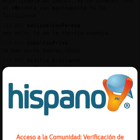
mogoll󮠣ogela de jam󮠙ol, si la quieres todo
el d�pidela con mantequilla To To
Torrij󯯯ooon
[12:04]
Gallina\ConPereza
veo mejor lo de la torrija esponja...
[12:04]
Lobo\ConPrisa
se han dicho tantas cosas
[12:04]
Ardilla_Brillante
No contest驳 todos a la vez
[12:05]
Gallina\ConPereza
.oO Ardilla_Brillante Oo. no se que cancion
es
[12:05]
HormigaInteresante
todav�no estᠥscrita Ardilla_Brillante
[12:05]
Ardilla_Brillante
Pues t� las seguido Gallina\ConPereza
Acceso a la Comunidad: Verificación de
[12:05]
HormigaInteresante