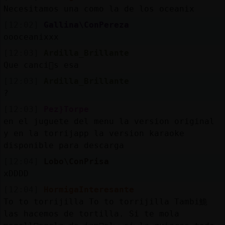
Necesitamos una como la de los oceanix
[12:02]
Gallina\ConPereza
oooceanixxx
[12:03]
Ardilla_Brillante
Que canci󮠥s esa
[12:03]
Ardilla_Brillante
?
[12:03]
Pez}Torpe
en el juguete del menu la version original
y en la torrijapp la version karaoke
disponible para descarga
[12:04]
Lobo\ConPrisa
xDDDD
[12:04]
HormigaInteresante
To to torrijilla To to torrijilla Tambi鮠
las hacemos de tortilla. Si te mola