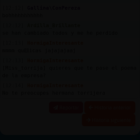
[12:12]
Gallina\ConPereza
bohhhhhhhhhhh
[12:12]
Ardilla_Brillante
se han cambiado todos y me he perdido
[12:13]
HormigaInteresante
mmmm qu頲icas jajajajaaj
[12:13]
HormigaInteresante
[Miss_torrija] quieres que te pase el poema
de la empresa?
[12:14]
HormigaInteresante
No te preocupes hermana torrijera
Reportar
Historia anterior
Historia siguiente