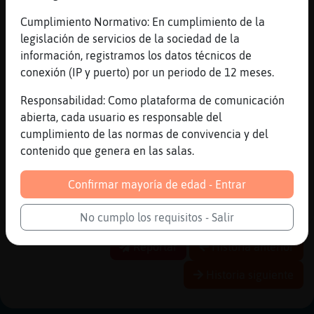
[08:46]
Pantera}Marron
Cumplimiento Normativo: En cumplimiento de la
jajajaja, ya podr�serlo el dinero tambien!
legislación de servicios de la sociedad de la
[08:46]
Pantera}Marron
información, registramos los datos técnicos de
yo necesito otro confinamiento gente
conexión (IP y puerto) por un periodo de 12 meses.
[08:47]
Pinguino_Torpe
Responsabilidad: Como plataforma de comunicación
jajajjjaj
abierta, cada usuario es responsable del
[08:47]
Pantera}Marron
cumplimiento de las normas de convivencia y del
aunque al final me mat頡 currar desde casa,
contenido que genera en las salas.
aprovech頥l confinamiento para abrir un
negocio online
Confirmar mayoría de edad - Entrar
[08:47]
Pantera}Marron
jelou Sertorio y _PasivoGuapete
No cumplo los requisitos - Salir
Reportar
Historia anterior
Historia siguiente