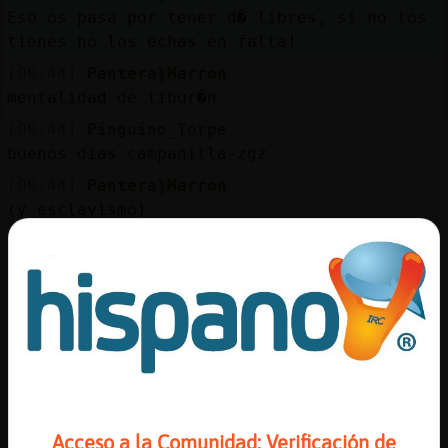
Mis
Eso os pasa por tener d� libres, si no los
blogs
tienes no los echas en falta!
[08:44]
Pantera}Marron
mentalidad de tibur�n
Mis
[08:44]
Pinguino_Torpe
foros
buenos dias campanilla-zgz
[08:44]
Pantera}Marron
(y esclavismo)
Registr
[08:44]
Pinguino_Torpe
un
tiburon jajjajajjajj no sabia
canal
[08:44]
Pantera-Suave
Pantera}Marron la de veces que le habra
dado la vuelta al marcador el IRC
[08:45]
Pantera}Marron
Más
eso tambi鮠es verdad
gestion
[08:45]
Pantera}Marron
Acceso a la Comunidad: Verificación de