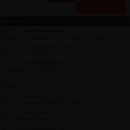
Historia siguiente
Mensaje
Reserva
[08:42]
Pantera}Marron
alias
208657 me parecen pocos para IrcGuarD
[08:42]
Lince}Insufrible
Es el que m᳠curra
Actuali
[08:43]
Pantera}Marron
contras
y c󭯠empezᩳ el lunes??
[08:43]
Lince}Insufrible
Jodidos
Actuali
[08:43]
Pinguino_Torpe
IP
pues trabajando Pantera}Marron
virtual
[08:43]
Lince}Insufrible
Pero agradecidos
[08:43]
Pantera}Marron