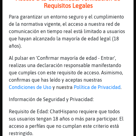
[IrcGuarD] tas trucao
Requisitos Legales
[08:45]
Pinguino_Torpe
Para garantizar un entorno seguro y el cumplimiento
tu estas de fiesta? Pantera}Marron
de la normativa vigente, el acceso a nuestra red de
[08:45]
Pantera}Marron
comunicación en tiempo real está limitado a usuarios
yo no he tenido fiesta ning�n d�:C estoy
que hayan alcanzado la mayoría de edad legal (18
currando
años).
[08:46]
Lince}Insufrible
Al pulsar en 'Confirmar mayoría de edad - Entrar',
Las ferreter� han abierto estos d�?
realizas una declaración responsable manifestando
[08:46]
Pinguino_Torpe
que cumples con este requisito de acceso. Asimismo,
ahora entiendo como hay tanto paro
confirmas que has leído y aceptas nuestras
Condiciones de Uso
y nuestra
Política de Privacidad
.
[08:46]
Pantera}Marron
solo yo
Información de Seguridad y Privacidad:
[08:46]
Pinguino_Torpe
Requisito de Edad: ChatHispano requiere que todos
todo el trabajo es tuyo
sus usuarios tengan 18 años o más para participar. El
[08:46]
Lince}Insufrible
acceso a perfiles que no cumplan este criterio está
No serᠦarmacia? XD
restringido.