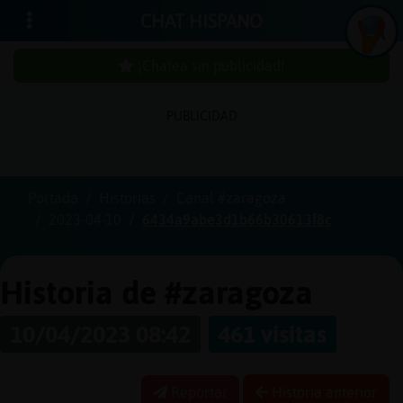
CHAT HISPANO
¡Chatea sin publicidad!
PUBLICIDAD
Iniciar
sesión
Portada
Historias
Canal #zaragoza
2023-04-10
6434a9abe3d1b66b30613f8c
¡Chatea
sin
publici
Historia de #zaragoza
10/04/2023 08:42
461 visitas
Crear
una
Reportar
Historia anterior
cuenta