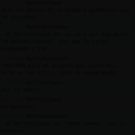
[22:33]
Delfin{Fugaz
Aver si akasha-82 se anima a mandarnos una
en picardías
[22:33]
BufaloSinLuces
.oO Delfin{Fugaz Oo. ui va a ser que mejor
te pongas comodo.. por eso de estar
esperando y tal...
[22:34]
BufaloSinLuces
ACTION mira al primero que pidio eso..
esta en una silla, solo su esqueleto
[22:34]
Delfin{Fugaz
Que te cuesta
[22:34]
Delfin{Fugaz
Lo petarias
[22:34]
BufaloSinLuces
.oO Delfin{Fugaz Oo. tener ganas.. eso lo
primero