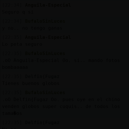
[22:34]
Anguila-Especial
Seguro q si
[22:34]
BufaloSinLuces
y no.. no tengo ganas
[22:35]
Anguila-Especial
Lo peta seguro
[22:35]
BufaloSinLuces
.oO Anguila-Especial Oo. si.. mando fotos
bombaaaaa
[22:35]
Delfin{Fugaz
Tienes buenos globos
[22:35]
BufaloSinLuces
.oO Delfin{Fugaz Oo. pues oye en el chino
venden globos super cuquis.. de todos los
tama�os
[22:35]
Delfin{Fugaz