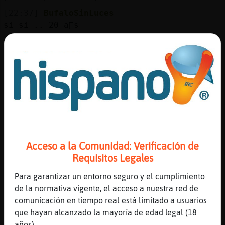
[22:37]
BufaloSinLuces
si si .. 20 a񩴯s
[22:37]
MurcielagoInsufrible
en cada pata
[22:37]
BufaloSinLuces
.oO MurcielagoInsufrible Oo. por lo menos
[22:38]
Delfin{Fugaz
Bueno alomejor es madurita sexy
[22:38]
Anguila-Especial
Cerca los 50
Acceso a la Comunidad: Verificación de
[22:38]
Delfin{Fugaz
Requisitos Legales
Vaya
Para garantizar un entorno seguro y el cumplimiento
[22:38]
BufaloSinLuces
de la normativa vigente, el acceso a nuestra red de
.oO Anguila-Especial Oo. perdonaaaaaaaaaaa
comunicación en tiempo real está limitado a usuarios
[22:39]
Delfin{Fugaz
que hayan alcanzado la mayoría de edad legal (18
Oveja\Marron y tu cuantos tienes
años).