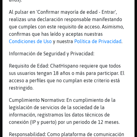
[22:39]
Delfin{Fugaz
Al pulsar en 'Confirmar mayoría de edad - Entrar',
19
realizas una declaración responsable manifestando
[22:39]
Anguila-Especial
que cumples con este requisito de acceso. Asimismo,
Es, más joven se nota
confirmas que has leído y aceptas nuestras
Condiciones de Uso
y nuestra
Política de Privacidad
.
[22:39]
Oveja\Marron
Delfin{Fugaz tengo 60
Información de Seguridad y Privacidad:
[22:39]
Oveja\Marron
Requisito de Edad: ChatHispano requiere que todos
pero aparento 58
sus usuarios tengan 18 años o más para participar. El
[22:39]
Delfin{Fugaz
acceso a perfiles que no cumplan este criterio está
A samanta- le daba yo duro
restringido.
[22:39]
BufaloSinLuces
Cumplimiento Normativo: En cumplimiento de la
.oO Oveja\Marron Oo. por lo menos aparentas
legislación de servicios de la sociedad de la
eso si
información, registramos los datos técnicos de
[22:39]
Ardilla{Interesante
conexión (IP y puerto) por un periodo de 12 meses.
No se pregunta la edad, regla num 1
Responsabilidad: Como plataforma de comunicación
[22:39]
Oveja\Marron