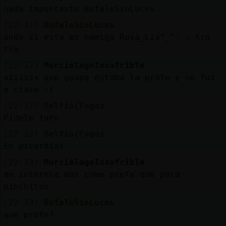
Mis
nada importante BufaloSinLuces
blogs
[22:31]
BufaloSinLuces
anda si esta mi hamiga Rosa_Lia^_^` , tra
tra
Mis
[22:32]
MurcielagoInsufrible
foros
aiiisss que guapa estaba la profe y no fui
a clase :(
[22:32]
Delfin{Fugaz
Pídele foto
Registr
un
[22:32]
Delfin{Fugaz
canal
En picardías
[22:33]
MurcielagoInsufrible
me interesa mas como profe que para
pinchitos
Más
[22:33]
BufaloSinLuces
gestion
que profe?