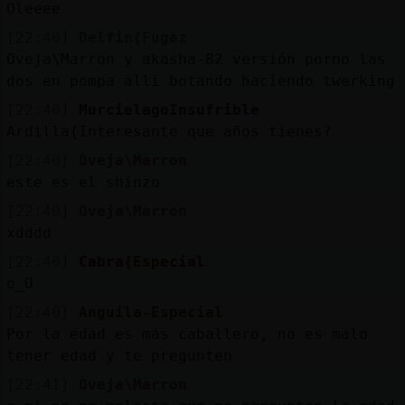
Oleeee
[22:40]
Delfin{Fugaz
Oveja\Marron y akasha-82 versión porno las
dos en pompa alli botando haciendo twerking
[22:40]
MurcielagoInsufrible
Ardilla{Interesante que años tienes?
[22:40]
Oveja\Marron
este es el shinzo
[22:40]
Oveja\Marron
xdddd
[22:40]
Cabra{Especial
o_O
[22:40]
Anguila-Especial
Por la edad es más caballero, no es malo
tener edad y te pregunten
[22:41]
Oveja\Marron