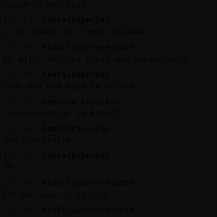
juzgarle por eso?
[22:43]
Cabra{Especial
no es bueno ver tanto sálvame...
[22:44]
Ardilla{Interesante
Es mejor decirla antes que preguntarla
[22:44]
Cabra{Especial
cada uno que haga lo quiera
[22:44]
Anguila-Especial
Cabra{Especial tu edad??
[22:44]
Cabra{Especial
que previsible
[22:45]
Cabra{Especial
XD
[22:45]
Ardilla{Interesante
Encima aqui se es an󮩭o
[22:46]
Ardilla{Interesante