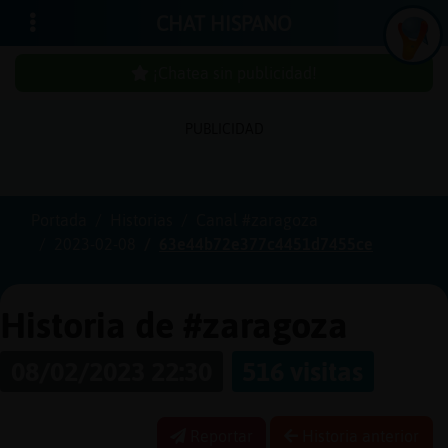
CHAT HISPANO
¡Chatea sin publicidad!
PUBLICIDAD
Iniciar
sesión
Portada
Historias
Canal #zaragoza
2023-02-08
63e44b72e377c4451d7455ce
¡Chatea
sin
publici
Historia de #zaragoza
08/02/2023 22:30
516 visitas
Crear
una
Reportar
Historia anterior
cuenta