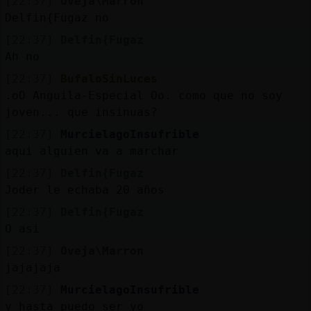
[22:37]
Oveja\Marron
Delfin{Fugaz no
[22:37]
Delfin{Fugaz
Ah no
[22:37]
BufaloSinLuces
.oO Anguila-Especial Oo. como que no soy
joven... que insinuas?
[22:37]
MurcielagoInsufrible
aqui alguien va a marchar
[22:37]
Delfin{Fugaz
Joder le echaba 20 años
[22:37]
Delfin{Fugaz
O asi
[22:37]
Oveja\Marron
jajajaja
[22:37]
MurcielagoInsufrible
y hasta puedo ser yo