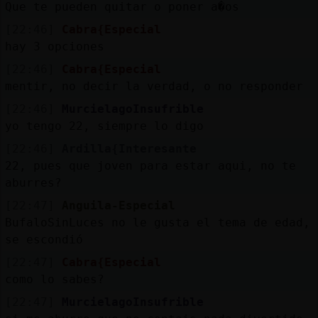
Que te pueden quitar o poner a�os
[22:46]
Cabra{Especial
hay 3 opciones
[22:46]
Cabra{Especial
mentir, no decir la verdad, o no responder
[22:46]
MurcielagoInsufrible
yo tengo 22, siempre lo digo
[22:46]
Ardilla{Interesante
22, pues que joven para estar aqui, no te
aburres?
[22:47]
Anguila-Especial
BufaloSinLuces no le gusta el tema de edad,
se escondió
[22:47]
Cabra{Especial
como lo sabes?
[22:47]
MurcielagoInsufrible