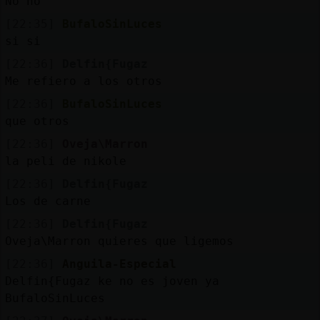
No no
[22:35]
BufaloSinLuces
si si
[22:36]
Delfin{Fugaz
Me refiero a los otros
[22:36]
BufaloSinLuces
que otros
[22:36]
Oveja\Marron
la peli de nikole
[22:36]
Delfin{Fugaz
Los de carne
[22:36]
Delfin{Fugaz
Oveja\Marron quieres que ligemos
[22:36]
Anguila-Especial
Delfin{Fugaz ke no es joven ya
BufaloSinLuces