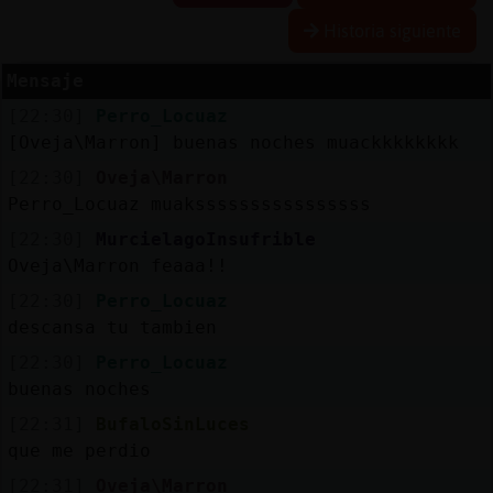
Historia siguiente
Mensaje
Reserva
[22:30]
Perro_Locuaz
alias
[Oveja\Marron] buenas noches muackkkkkkkk
[22:30]
Oveja\Marron
Perro_Locuaz muakssssssssssssssss
Actuali
[22:30]
MurcielagoInsufrible
contras
Oveja\Marron feaaa!!
[22:30]
Perro_Locuaz
descansa tu tambien
Actuali
[22:30]
Perro_Locuaz
IP
buenas noches
virtual
[22:31]
BufaloSinLuces
que me perdio
[22:31]
Oveja\Marron