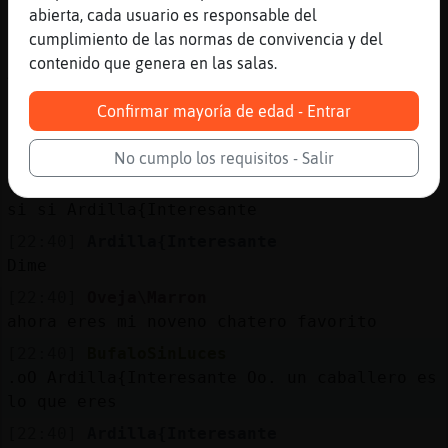
abierta, cada usuario es responsable del
oleeee Ardilla{Interesante
cumplimiento de las normas de convivencia y del
[22:39]
Oveja\Marron
contenido que genera en las salas.
Ardilla{Interesante tengo una noticia para
ti
Confirmar mayoría de edad - Entrar
[22:40]
Ardilla{Interesante
Si? Buena?
No cumplo los requisitos - Salir
[22:40]
Oveja\Marron
si si Ardilla{Interesante
[22:40]
Ardilla{Interesante
Dime
[22:40]
Oveja\Marron
ahora eres mi noveno chatero favorito
[22:40]
BufaloSinLuces
.oO Ardilla{Interesante Oo. un caballero es
lo que eres
[22:40]
Ardilla{Interesante