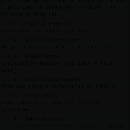
a mi no me molesta que me pregunten la edad
, pero como me pregunten los kilos , va
directo al hospital
[22:41]
Anguila-Especial
Si ocultas la edad es por algo
[22:41]
Ardilla{Interesante
Yo nunca la digo, pero la dejo entrever
[22:41]
Oveja\Marron
Ardilla{Interesante y eso como se hace?
ense񡭥!
[22:42]
Ardilla{Interesante
Pues por ejemplo no haciendo el imbecil
[22:42]
Oveja\Marron
ains entonces no Ardilla{Interesante
jajajajaa
[22:43]
Cabra{Especial
si alguien no quiere decir su edad, hay que