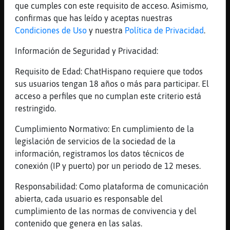
[19:54]
MapacheInsufrible
que cumples con este requisito de acceso. Asimismo,
yo pillare las entradas
confirmas que has leído y aceptas nuestras
Condiciones de Uso
y nuestra
Política de Privacidad
.
[19:54]
MapacheInsufrible
y asi os emparejo vale?
Información de Seguridad y Privacidad:
[19:54]
Jirafa}Enorme
Requisito de Edad: ChatHispano requiere que todos
Yon__Baine bota bota y en tu cvlo explota
sus usuarios tengan 18 años o más para participar. El
no em hagas ir al traductor parfavar te lo
acceso a perfiles que no cumplan este criterio está
pido
restringido.
[19:54]
MapacheInsufrible
samanta- tu que eres muy resalada... con
Cumplimiento Normativo: En cumplimiento de la
viudo66
legislación de servicios de la sociedad de la
información, registramos los datos técnicos de
[19:54]
MapacheInsufrible
conexión (IP y puerto) por un periodo de 12 meses.
al laito
[19:54]
Jirafa}Enorme
Responsabilidad: Como plataforma de comunicación
MapacheInsufrible nooo a mi ponme con otro
abierta, cada usuario es responsable del
cumplimiento de las normas de convivencia y del
[19:55]
MapacheInsufrible
contenido que genera en las salas.
que te va a gustaaar