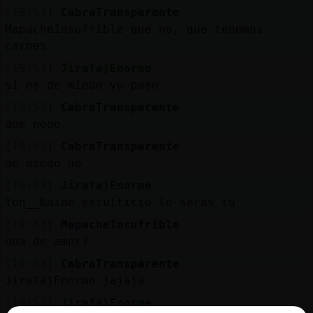
Mis
[19:53]
CabraTransparente
blogs
MapacheInsufrible que no, que tenemos
carnes
[19:53]
Jirafa}Enorme
si es de miedo yo paso
Mis
foros
[19:53]
CabraTransparente
que nooo
[19:53]
CabraTransparente
de miedo no
Registr
un
[19:53]
Jirafa}Enorme
canal
Yon__Baine estulticio lo seras tu
[19:53]
MapacheInsufrible
una de amor?
[19:53]
CabraTransparente
Más
Jirafa}Enorme jajaja
gestion
[19:53]
Jirafa}Enorme