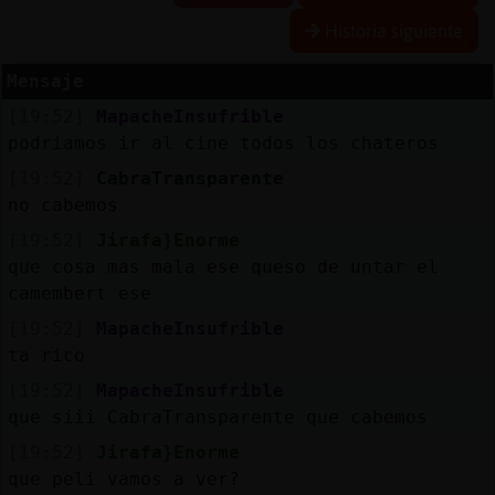
Historia siguiente
Mensaje
Reserva
[19:52]
MapacheInsufrible
alias
podriamos ir al cine todos los chateros
[19:52]
CabraTransparente
no cabemos
Actuali
[19:52]
Jirafa}Enorme
contras
que cosa mas mala ese queso de untar el
camembert ese
[19:52]
MapacheInsufrible
Actuali
ta rico
IP
[19:52]
MapacheInsufrible
virtual
que siii CabraTransparente que cabemos
[19:52]
Jirafa}Enorme
que peli vamos a ver?