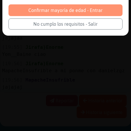
[19:55]
Jirafa}Enorme
Confirmar mayoría de edad - Entrar
el viudo no que si le da el flus terminamos
a palos y nos echan a todos del cine
No cumplo los requisitos - Salir
[19:55]
MapacheInsufrible
jajajaa
[19:55]
Jirafa}Enorme
Yon__Baine ciao
[19:56]
Jirafa}Enorme
MapacheInsufrible a mi ponme con danielzgz
[19:56]
MapacheInsufrible
jajajaj
Reportar
Historia anterior
Historia siguiente