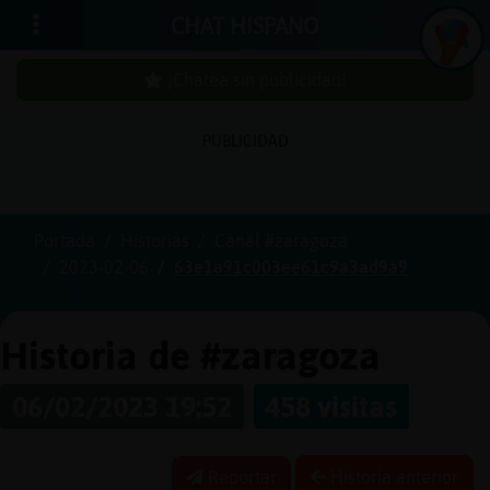
CHAT HISPANO
¡Chatea sin publicidad!
PUBLICIDAD
Iniciar
sesión
Portada
Historias
Canal #zaragoza
2023-02-06
63e1a91c003ee61c9a3ad9a9
¡Chatea
sin
publici
Historia de #zaragoza
06/02/2023 19:52
458 visitas
Crear
una
Reportar
Historia anterior
cuenta