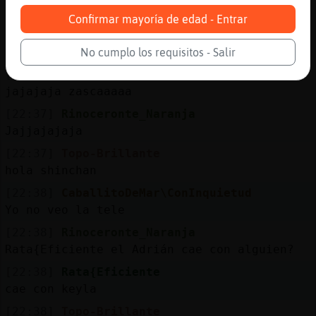
y tu leyendo todo
Confirmar mayoría de edad - Entrar
[22:37]
Topo-Brillante
vamos otro mas
No cumplo los requisitos - Salir
[22:37]
Rata{Eficiente
jajajaja zascaaaaa
[22:37]
Rinoceronte_Naranja
Jajjajajaja
[22:37]
Topo-Brillante
hola shinchan
[22:38]
CaballitoDeMar\ConInquietud
Yo no veo la tele
[22:38]
Rinoceronte_Naranja
Rata{Eficiente el Adrián cae con alguien?
[22:38]
Rata{Eficiente
cae con keyla
[22:38]
Topo-Brillante