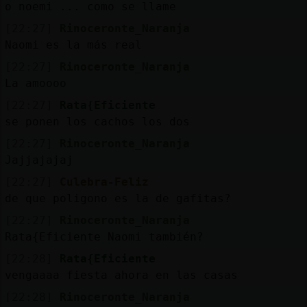
o noemi ... como se llame
[22:27]
Rinoceronte_Naranja
Naomi es la más real
[22:27]
Rinoceronte_Naranja
La amoooo
[22:27]
Rata{Eficiente
se ponen los cachos los dos
[22:27]
Rinoceronte_Naranja
Jajjajajaj
[22:27]
Culebra-Feliz
de que poligono es la de gafitas?
[22:27]
Rinoceronte_Naranja
Rata{Eficiente Naomi también?
[22:28]
Rata{Eficiente
vengaaaa fiesta ahora en las casas
[22:28]
Rinoceronte_Naranja