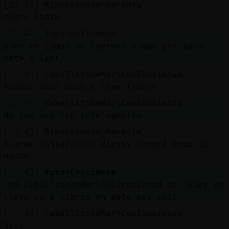
[22:43]
Rinoceronte_Naranja
Pobre lidia
[22:43]
Topo-Brillante
pues en lugar de leernos y dar por saco
vete a leer
[22:43]
CaballitoDeMar\ConInquietud
Aunque aqui dudo k lean libros
[22:43]
CaballitoDeMar\ConInquietud
No los veo tan inteligentes
[22:43]
Rinoceronte_Naranja
Alarma jajjajajaja diosss sonará toda la
noche
[22:43]
Rata{Eficiente
.oO CaballitoDeMar\ConInquietud Oo. pues yo
llevo ya 8 libros en este mes solo
[22:43]
CaballitoDeMar\ConInquietud
Sisi