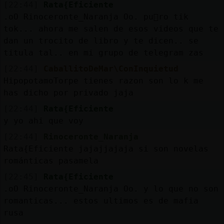
[22:44]
Rata{Eficiente
.oO Rinoceronte_Naranja Oo. pu񥴥ro tik
tok... ahora me salen de esos videos que te
dan un trocito de libro y te dicen.. se
titula tal.. en mi grupo de telegram zas
[22:44]
CaballitoDeMar\ConInquietud
HipopotamoTorpe tienes razon son lo k me
has dicho por privado jaja
[22:44]
Rata{Eficiente
y yo ahi que voy
[22:44]
Rinoceronte_Naranja
Rata{Eficiente jajajjajaja si son novelas
románticas pasamela
[22:45]
Rata{Eficiente
.oO Rinoceronte_Naranja Oo. y lo que no son
romanticas... estos ultimos es de mafia
rusa