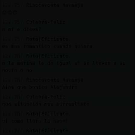
[22:25]
Rinoceronte_Naranja
😍😍😍
[22:25]
Culebra-Feliz
a mi e dices?
[22:25]
Rata{Eficiente
es mas romantico cuando quiere
[22:26]
Rata{Eficiente
a la marina le da igual si se llevan a su
novio o no
[22:26]
Rinoceronte_Naranja
Ains que bonico Alejandro
[22:26]
Culebra-Feliz
que situación mas surrealista
[22:26]
Rata{Eficiente
ui como llora la naomi
[22:27]
Rata{Eficiente