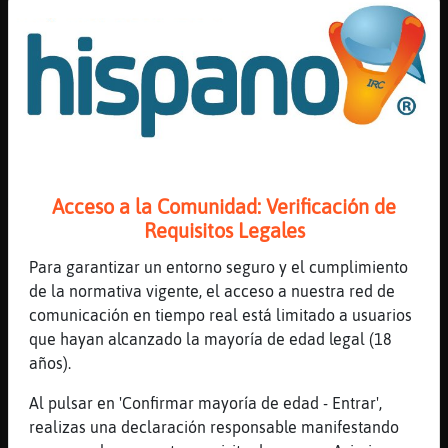
[22:35]
Rata{Eficiente
el ken a tope con la maria
[22:35]
Rinoceronte_Naranja
Que ridicula
[22:36]
CaballitoDeMar\ConInquietud
Cerdaaa
[22:36]
Rata{Eficiente
mira la elena bailando con el otro... y no
Acceso a la Comunidad: Verificación de
cae
Requisitos Legales
[22:36]
Topo-Brillante
Para garantizar un entorno seguro y el cumplimiento
eing
de la normativa vigente, el acceso a nuestra red de
[22:36]
Rata{Eficiente
comunicación en tiempo real está limitado a usuarios
pues el ken le es infiel a la pobre.. esta
que hayan alcanzado la mayoría de edad legal (18
es la que se desmaya no?
años).
[22:36]
Rata{Eficiente
Al pulsar en 'Confirmar mayoría de edad - Entrar',
.oO Topo-Brillante Oo. ponteeee la
realizas una declaración responsable manifestando
teleeeeee