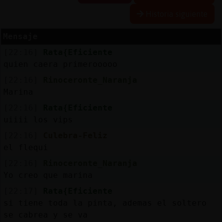
Historia siguiente
R
e
s
e
r
v
a
lia
s
r a
Mensaje
[22:16]
Rata{Eficiente
quien caera primerooooo
A
c
tu
a
liz
r
o
n
tr
a
s
e
ñ
a
[22:16]
Rinoceronte_Naranja
a
c
Marina
[22:16]
Rata{Eficiente
uiiii los vips
A
c
tu
a
liz
a
ir
tu
a
[22:16]
Culebra-Feliz
r IP
v
l
el flequi
[22:16]
Rinoceronte_Naranja
Yo creo que marina
M
is
lo
g
s
[22:17]
Rata{Eficiente
b
si tiene toda la pinta, ademas el soltero
se cabrea y se va