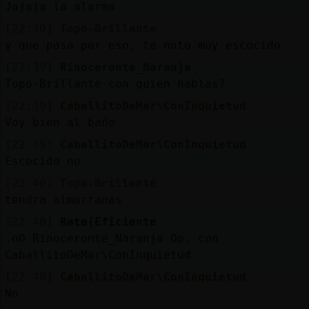
Jajaja la alarma
[22:39]
Topo-Brillante
y que pasa por eso, te noto muy escocido
[22:39]
Rinoceronte_Naranja
Topo-Brillante con quien hablas?
[22:39]
CaballitoDeMar\ConInquietud
Voy bien al baño
[22:39]
CaballitoDeMar\ConInquietud
Escocido no
[22:40]
Topo-Brillante
tendra almorranas
[22:40]
Rata{Eficiente
.oO Rinoceronte_Naranja Oo. con
CaballitoDeMar\ConInquietud
[22:40]
CaballitoDeMar\ConInquietud
No