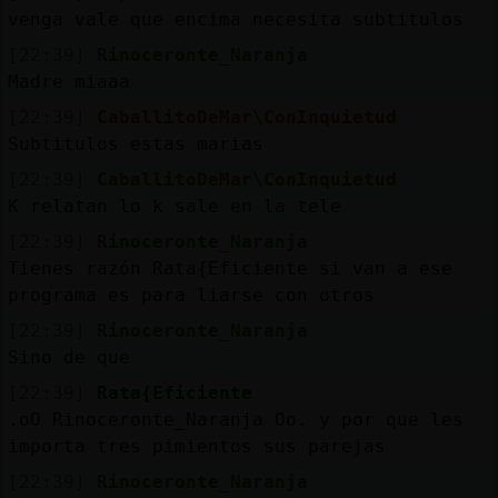
venga vale que encima necesita subtitulos
[22:39]
Rinoceronte_Naranja
Madre miaaa
[22:39]
CaballitoDeMar\ConInquietud
Subtitulos estas marias
[22:39]
CaballitoDeMar\ConInquietud
K relatan lo k sale en la tele
[22:39]
Rinoceronte_Naranja
Tienes razón Rata{Eficiente si van a ese
programa es para liarse con otros
[22:39]
Rinoceronte_Naranja
Sino de que
[22:39]
Rata{Eficiente
.oO Rinoceronte_Naranja Oo. y por que les
importa tres pimientos sus parejas
[22:39]
Rinoceronte_Naranja