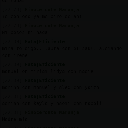
de todas
[22:29]
Rinoceronte_Naranja
Yo con eso ya me piro de ahi
[22:29]
Rinoceronte_Naranja
Ni besos ni nada
[22:30]
Rata{Eficiente
mira te digo.. laura con el saul. alejando
con irene
[22:30]
Rata{Eficiente
manuel on miriam lidya con nadie
[22:30]
Rata{Eficiente
marina con manuel y alex con yaiza
[22:31]
Rata{Eficiente
adrian con keyla y naomi con napoli
[22:31]
Rinoceronte_Naranja
Madre mía