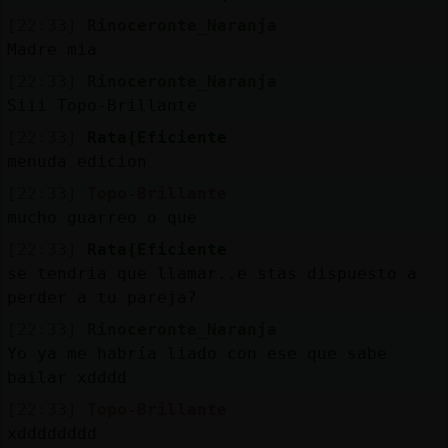
[22:33]
Rinoceronte_Naranja
Madre mia
[22:33]
Rinoceronte_Naranja
Siii Topo-Brillante
[22:33]
Rata{Eficiente
menuda edicion
[22:33]
Topo-Brillante
mucho guarreo o que
[22:33]
Rata{Eficiente
se tendria que llamar..e stas dispuesto a
perder a tu pareja?
[22:33]
Rinoceronte_Naranja
Yo ya me habría liado con ese que sabe
bailar xdddd
[22:33]
Topo-Brillante
xdddddddd