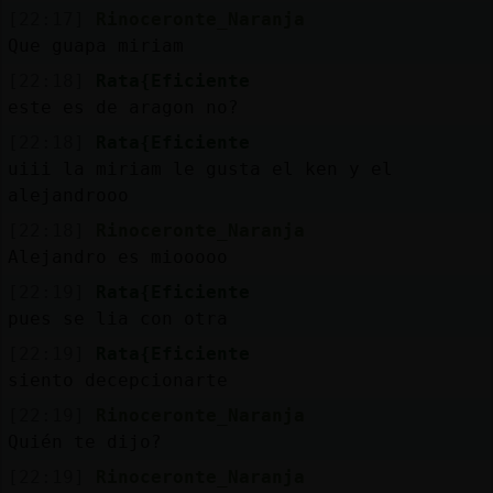
[22:17]
Rinoceronte_Naranja
M
is
r
o
s
Que guapa miriam
fo
[22:18]
Rata{Eficiente
este es de aragon no?
[22:18]
Rata{Eficiente
R
e
g
s
r
a
r
n
a
n
a
uiii la miriam le gusta el ken y el
alejandrooo
[22:18]
Rinoceronte_Naranja
Alejandro es miooooo
[22:19]
Rata{Eficiente
pues se lia con otra
[22:19]
Rata{Eficiente
siento decepcionarte
[22:19]
Rinoceronte_Naranja
Quién te dijo?
[22:19]
Rinoceronte_Naranja