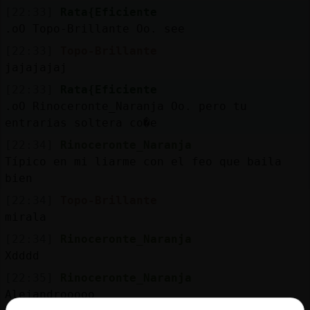
[22:33]
Rata{Eficiente
.oO Topo-Brillante Oo. see
[22:33]
Topo-Brillante
jajajajaj
[22:33]
Rata{Eficiente
.oO Rinoceronte_Naranja Oo. pero tu
entrarias soltera co�e
[22:34]
Rinoceronte_Naranja
Típico en mi liarme con el feo que baila
bien
[22:34]
Topo-Brillante
mirala
[22:34]
Rinoceronte_Naranja
Xdddd
[22:35]
Rinoceronte_Naranja
Alejandrooooo