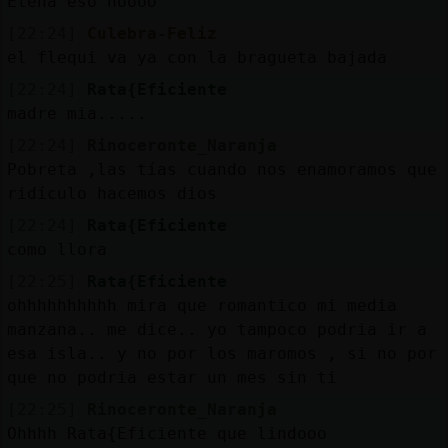
Elena eso noooo
[22:24]
Culebra-Feliz
el flequi va ya con la bragueta bajada
[22:24]
Rata{Eficiente
madre mia.....
[22:24]
Rinoceronte_Naranja
Pobreta ,las tías cuando nos enamoramos que
ridículo hacemos dios
[22:24]
Rata{Eficiente
como llora
[22:25]
Rata{Eficiente
ohhhhhhhhhh mira que romantico mi media
manzana.. me dice.. yo tampoco podria ir a
esa isla.. y no por los maromos , si no por
que no podria estar un mes sin ti
[22:25]
Rinoceronte_Naranja
Ohhhh Rata{Eficiente que lindooo