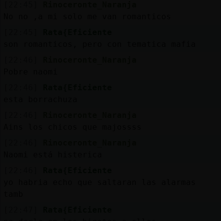
[22:45]
Rinoceronte_Naranja
No no ,a mi solo me van romanticos
[22:45]
Rata{Eficiente
son romanticos, pero con tematica mafia
[22:46]
Rinoceronte_Naranja
Pobre naomi
[22:46]
Rata{Eficiente
esta borrachuza
[22:46]
Rinoceronte_Naranja
Ains los chicos que majossss
[22:46]
Rinoceronte_Naranja
Naomi está histerica
[22:46]
Rata{Eficiente
yo habria echo que saltaran las alarmas
tamb
[22:47]
Rata{Eficiente