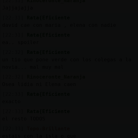
[22:31]
Rinoceronte_Naranja
Jajjajajja
[22:31]
Rata{Eficiente
david cae con maria , elena con nadie
[22:31]
Rata{Eficiente
ea.. spoiler
[22:32]
Rata{Eficiente
un tio que pone verde con los colegas a la
novia... mal muy mal
[22:32]
Rinoceronte_Naranja
Osea lidia ni Elena caen
[22:33]
Rata{Eficiente
exacto
[22:33]
Rata{Eficiente
el resto TODOS
[22:33]
Topo-Brillante
estais con la isla o que