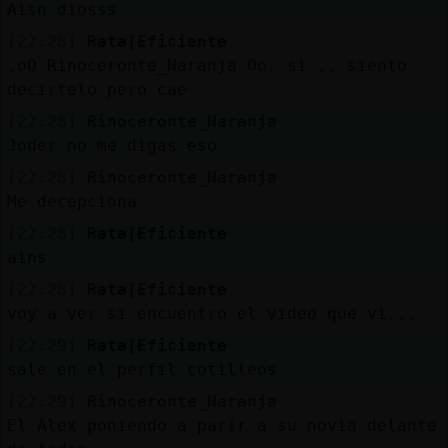
Aisn diosss
[22:28]
Rata{Eficiente
.oO Rinoceronte_Naranja Oo. si .. siento
decirtelo pero cae
[22:28]
Rinoceronte_Naranja
Joder no me digas eso
[22:28]
Rinoceronte_Naranja
Me decepciona
[22:28]
Rata{Eficiente
ains
[22:28]
Rata{Eficiente
voy a ver si encuentro el video que vi...
[22:29]
Rata{Eficiente
sale en el perfil cotilleos
[22:29]
Rinoceronte_Naranja
El Alex poniendo a parir a su novia delante