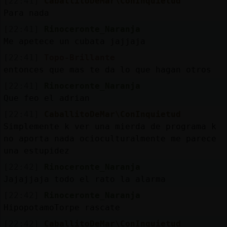
[22:41]
CaballitoDeMar\ConInquietud
Para nada
[22:41]
Rinoceronte_Naranja
Me apetece un cubata jajjaja
[22:41]
Topo-Brillante
entonces que mas te da lo que hagan otros
[22:41]
Rinoceronte_Naranja
Que feo el adrian
[22:41]
CaballitoDeMar\ConInquietud
Simplemente k ver una mierda de programa k
no aporta nada ocioculturalmente me parece
una estupidez
[22:42]
Rinoceronte_Naranja
Jajajjaja todo el rato la alarma
[22:42]
Rinoceronte_Naranja
HipopotamoTorpe rascate
[22:42]
CaballitoDeMar\ConInquietud