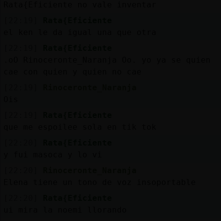
Rata{Eficiente no vale inventar
[22:19]
Rata{Eficiente
el ken le da igual una que otra
[22:19]
Rata{Eficiente
.oO Rinoceronte_Naranja Oo. yo ya se quien
cae con quien y quien no cae
[22:19]
Rinoceronte_Naranja
Ois
[22:19]
Rata{Eficiente
que me espoilee sola en tik tok
[22:20]
Rata{Eficiente
y fui masoca y lo vi
[22:20]
Rinoceronte_Naranja
Elena tiene un tono de voz insoportable
[22:20]
Rata{Eficiente
ui mira la noemi llorando