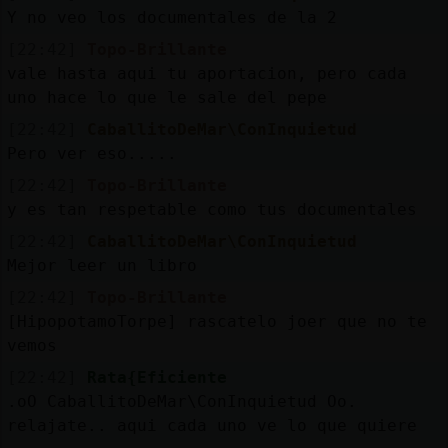
Y no veo los documentales de la 2
[22:42]
Topo-Brillante
vale hasta aqui tu aportacion, pero cada
uno hace lo que le sale del pepe
[22:42]
CaballitoDeMar\ConInquietud
Pero ver eso.....
[22:42]
Topo-Brillante
y es tan respetable como tus documentales
[22:42]
CaballitoDeMar\ConInquietud
Mejor leer un libro
[22:42]
Topo-Brillante
[HipopotamoTorpe] rascatelo joer que no te
vemos
[22:42]
Rata{Eficiente
.oO CaballitoDeMar\ConInquietud Oo.
relajate.. aqui cada uno ve lo que quiere