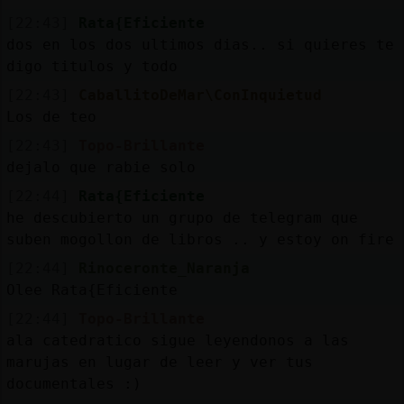
[22:43]
Rata{Eficiente
dos en los dos ultimos dias.. si quieres te
digo titulos y todo
[22:43]
CaballitoDeMar\ConInquietud
Los de teo
[22:43]
Topo-Brillante
dejalo que rabie solo
[22:44]
Rata{Eficiente
he descubierto un grupo de telegram que
suben mogollon de libros .. y estoy on fire
[22:44]
Rinoceronte_Naranja
Olee Rata{Eficiente
[22:44]
Topo-Brillante
ala catedratico sigue leyendonos a las
marujas en lugar de leer y ver tus
documentales :)