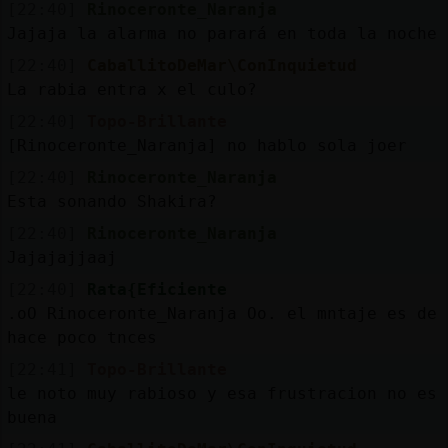
[22:40]
Rinoceronte_Naranja
Jajaja la alarma no parará en toda la noche
[22:40]
CaballitoDeMar\ConInquietud
La rabia entra x el culo?
[22:40]
Topo-Brillante
[Rinoceronte_Naranja] no hablo sola joer
[22:40]
Rinoceronte_Naranja
Esta sonando Shakira?
[22:40]
Rinoceronte_Naranja
Jajajajjaaj
[22:40]
Rata{Eficiente
.oO Rinoceronte_Naranja Oo. el mntaje es de
hace poco tnces
[22:41]
Topo-Brillante
le noto muy rabioso y esa frustracion no es
buena