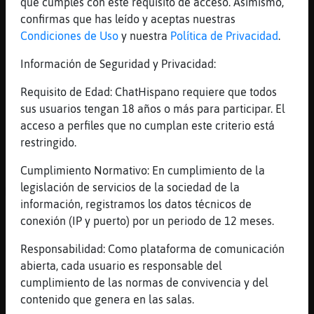
que cumples con este requisito de acceso. Asimismo,
[22:36]
Rinoceronte_Naranja
confirmas que has leído y aceptas nuestras
Siiiiii
Condiciones de Uso
y nuestra
Política de Privacidad
.
[22:36]
Rinoceronte_Naranja
Información de Seguridad y Privacidad:
Rata{Eficiente siiii
Requisito de Edad: ChatHispano requiere que todos
[22:36]
CaballitoDeMar\ConInquietud
sus usuarios tengan 18 años o más para participar. El
La ^rubiita^
acceso a perfiles que no cumplan este criterio está
[22:37]
Topo-Brillante
restringido.
que pasa
Cumplimiento Normativo: En cumplimiento de la
[22:37]
Rinoceronte_Naranja
legislación de servicios de la sociedad de la
Mira el Cayetano jajjajajaj que feliz sin
información, registramos los datos técnicos de
la novia
conexión (IP y puerto) por un periodo de 12 meses.
[22:37]
Rata{Eficiente
mira esa es con la que cae el alejandro
Responsabilidad: Como plataforma de comunicación
abierta, cada usuario es responsable del
[22:37]
CaballitoDeMar\ConInquietud
cumplimiento de las normas de convivencia y del
Gente sin vida mirando a otros sin vida
contenido que genera en las salas.
[22:37]
Topo-Brillante