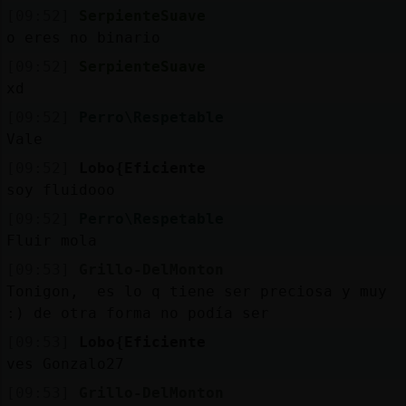
Mis
[09:52]
SerpienteSuave
blogs
o eres no binario
[09:52]
SerpienteSuave
xd
Mis
[09:52]
Perro\Respetable
foros
Vale
[09:52]
Lobo{Eficiente
soy fluidooo
Registrar
un
[09:52]
Perro\Respetable
Fluir mola
canal
[09:53]
Grillo-DelMonton
Tonigon, es lo q tiene ser preciosa y muy
:) de otra forma no podía ser
Más
[09:53]
Lobo{Eficiente
gestiones
ves Gonzalo27
[09:53]
Grillo-DelMonton