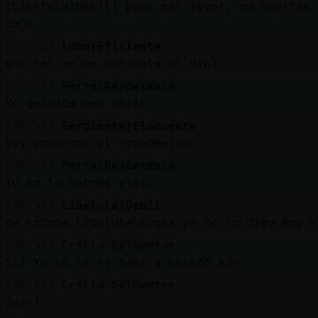
[Libelula}Debil] pues por favor, no repitas 
co񡠥h
[09:56]
Lobo{Eficiente
que tal se os presenta el dia?
[09:57]
Perro\Respetable
Me gustaba esa serie
[09:57]
Serpiente{Elocuente
Voy poniendo el cronómetro
[09:57]
Perro\Respetable
Tu no lo habrás visto
[09:57]
Libelula}Debil
de co񡠮ada Libelula\Fugaz yo te lo digo muy 
[09:57]
Grillo-DelMonton
Si? Yo no sé si habría nacido aún
[09:57]
Grillo-DelMonton
Jejej