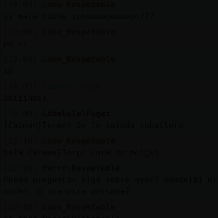
[10:09]
Lobo_Respetable
uy mala bicha yooooooooooooo???
[10:09]
Lobo_Respetable
po zi
[10:09]
Lobo_Respetable
xD
[10:09]
Caiman}Torpe
buiiinass
[10:09]
Libelula\Fugaz
[Caiman}Torpe] Se le saluda caballero
[10:10]
Lobo_Respetable
hola Caiman}Torpe cara de mel󮠂xD
[10:10]
Perro\Respetable
Puedo preguntar algo sobre ayer? Unadel81 er
noche, o era otra persona?
[10:10]
Lobo_Respetable