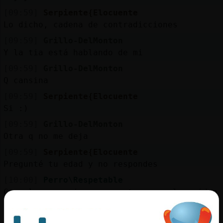
[09:59]
Serpiente{Elocuente
Lo dicho, cadena de contradicciones
[09:59]
Grillo-DelMonton
Y la tia está hablando de mi
[09:59]
Grillo-DelMonton
Q cansina
[09:59]
Serpiente{Elocuente
Si :)
[09:59]
Grillo-DelMonton
Otra q no me deja
[09:59]
Serpiente{Elocuente
Pregunté tu edad y no respondes
[10:00]
Perro\Respetable
Como los que vienen en patera que les miden 
[10:00]
Grillo-DelMonton
No te importa pesada