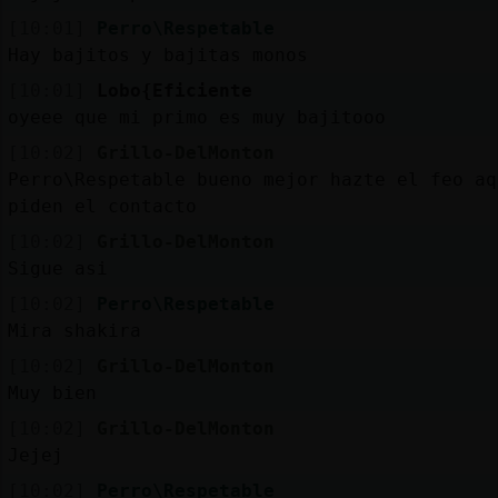
[10:01]
Perro\Respetable
Hay bajitos y bajitas monos
[10:01]
Lobo{Eficiente
oyeee que mi primo es muy bajitooo
[10:02]
Grillo-DelMonton
Perro\Respetable bueno mejor hazte el feo aq
piden el contacto
[10:02]
Grillo-DelMonton
Sigue asi
[10:02]
Perro\Respetable
Mira shakira
[10:02]
Grillo-DelMonton
Muy bien
[10:02]
Grillo-DelMonton
Jejej
[10:02]
Perro\Respetable