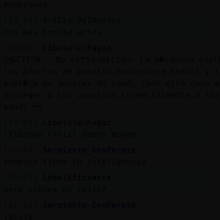
empezamos
[10:03]
Grillo-DelMonton
Era más bonita antes
[10:03]
Libelula\Fugaz
ACTION - No estᠰermitido: La b�squeda expl
las ofertas de abierta naturaleza sexual y l
expl�ta de menores de edad, todo ello como m
proteger a los usuarios (especialmente a los
edad).
[10:03]
Libelula\Fugaz
[Tiburon_Feliz] Besos Woman
[10:03]
Serpiente_ConPereza
tampoco tiene tu inteligencia
[10:03]
Lobo{Eficiente
pero tienes un casio?
[10:03]
Serpiente_ConPereza
jajaja