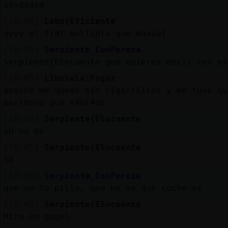
xdxdxdxd
[10:05]
Lobo{Eficiente
ayyy el fiat multipla que maaaal
[10:05]
Serpiente_ConPereza
Serpiente{Elocuente que quieres decir con es
[10:05]
Libelula\Fugaz
anoche me quede sin cigarrillos y me tuve qu
marlboro que s4bl4da
[10:05]
Serpiente{Elocuente
xD no de
[10:05]
Serpiente{Elocuente
Sé
[10:05]
Serpiente_ConPereza
que no lo pillo, que no se que coche es
[10:05]
Serpiente{Elocuente
Mira en gugel