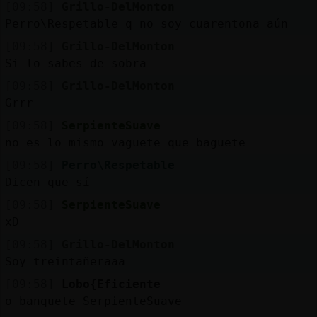
[09:58]
Grillo-DelMonton
Perro\Respetable q no soy cuarentona aún
[09:58]
Grillo-DelMonton
Si lo sabes de sobra
[09:58]
Grillo-DelMonton
Grrr
[09:58]
SerpienteSuave
no es lo mismo vaguete que baguete
[09:58]
Perro\Respetable
Dicen que sí
[09:58]
SerpienteSuave
xD
[09:58]
Grillo-DelMonton
Soy treintañeraaa
[09:58]
Lobo{Eficiente
o banquete SerpienteSuave