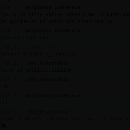
[10:11]
Serpiente_ConPereza
ya lo he visto varias veces y me lo suelo pa
el,porque es un pelin mas tonto que yo
[10:11]
Serpiente_ConPereza
Caiman}Torpe nas
[10:11]
Caiman}Torpe
buenas Serpiente_ConPereza
[10:11]
Lobo_Respetable
solo un peliiiiiiiiiiiin!
[10:11]
Lobo_Respetable
xD
[10:11]
Serpiente_ConPereza
xi
[10:12]
Lobo_Respetable
˃2culeteDel79ۃ culetico del canal el trasero mas bonico!
�a,