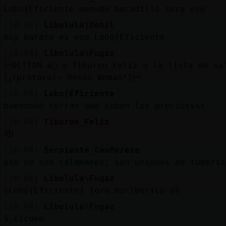
Lobo{Eficiente menudo bocadillo sera ese
[10:04]
Libelula}Debil
muy barato es eso Lobo{Eficiente
[10:04]
Libelula\Fugaz
ACTION a񡤥 a Tiburon_Feliz a la lista de sa
[ߪ!protocol= Besos Woman*]
[10:04]
Lobo{Eficiente
buenoooo corran que suben los preciossss
[10:04]
Tiburon_Feliz
XD
[10:04]
Serpiente_ConPereza
eso no son calamares, son uniones de tuberia
[10:04]
Libelula\Fugaz
[Lobo{Eficiente] joro marlborico eh
[10:04]
Libelula\Fugaz
5,cicuen