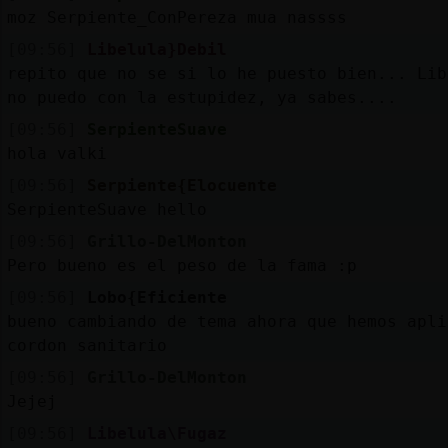
moz Serpiente_ConPereza mua nassss
[09:56]
Libelula}Debil
repito que no se si lo he puesto bien... Lib
no puedo con la estupidez, ya sabes....
[09:56]
SerpienteSuave
hola valki
[09:56]
Serpiente{Elocuente
SerpienteSuave hello
[09:56]
Grillo-DelMonton
Pero bueno es el peso de la fama :p
[09:56]
Lobo{Eficiente
bueno cambiando de tema ahora que hemos apli
cordon sanitario
[09:56]
Grillo-DelMonton
Jejej
[09:56]
Libelula\Fugaz