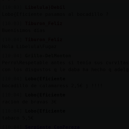
[10:03]
Libelula}Debil
Lobo{Eficiente pasamos al bocadillo ?
[10:03]
Tiburon_Feliz
Buenísimos días
[10:04]
Tiburon_Feliz
Hola Libelula\Fugaz
[10:04]
Grillo-DelMonton
Perro\Respetable antes si tenía sus curvitas
con los disgustos q le daba ha hecho q adelg
[10:04]
Lobo{Eficiente
bocadillo de calamaress 2,5€ j !!!!
[10:04]
Lobo{Eficiente
racion de bravas 3€
[10:04]
Lobo{Eficiente
tabaco 5,5€
[10:04]
Serpiente_ConPereza