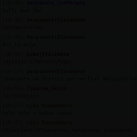
[10:06]
Serpiente_ConPereza
buff, que feo
[10:06]
Serpiente{Elocuente
Extrapolación
[10:06]
Serpiente{Elocuente
Ahí lo dejo
[10:06]
Lobo{Eficiente
jajjajja Libelula\Fugaz
[10:07]
Serpiente{Elocuente
Cambiaste un Ferrari por un Fiat multipla la
[10:07]
Tiburon_Feliz
Jajajajajaja
[10:07]
Lobo_Respetable
hola hola a todos todos
[10:07]
Lobo_Respetable
˃2Serpiente{Elocuenteۃ holaaaaaa juapaaaaa!