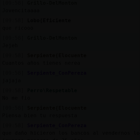
[09:58]
Grillo-DelMonton
Jovencitaaaa
[09:58]
Lobo{Eficiente
que ricooo
[09:58]
Grillo-DelMonton
Jejeh
[09:58]
Serpiente{Elocuente
Cuantos años tienes nerea
[09:58]
Serpiente_ConPereza
jajaja
[09:58]
Perro\Respetable
No me fio
[09:58]
Serpiente{Elocuente
Piensa bien tu respuesta
[09:58]
Serpiente_ConPereza
que daño hicieron los bancos al vendernos lo