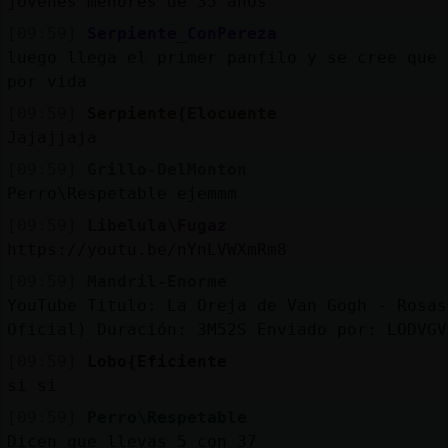
jovenes menores de 35 años
[09:59]
Serpiente_ConPereza
luego llega el primer panfilo y se cree que 
por vida
[09:59]
Serpiente{Elocuente
Jajajjaja
[09:59]
Grillo-DelMonton
Perro\Respetable ejemmm
[09:59]
Libelula\Fugaz
https://youtu.be/nYnLVWXmRm8
[09:59]
Mandril-Enorme
YouTube Titulo: La Oreja de Van Gogh - Rosas
Oficial) Duración: 3M52S Enviado por: LODVGV
[09:59]
Lobo{Eficiente
si si
[09:59]
Perro\Respetable
Dicen que llevas 5 con 37