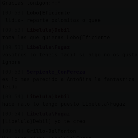
Gracias tonigon:*:*
[09:53]
Lobo{Eficiente
lidia- reparte palomitas o quee
[09:53]
Libelula}Debil
toma las que quieras Lobo{Eficiente
[09:53]
Libelula\Fugaz
vosotros lo teneis facil si algo no os gusta
ignore
[09:53]
Serpiente_ConPereza
es lo mas parecido a Antoñita la fantastica 
leido
[09:54]
Libelula}Debil
hace rato lo tengo puesto Libelula\Fugaz
[09:54]
Libelula\Fugaz
[Libelula}Debil] yo te creo
[09:54]
Grillo-DelMonton