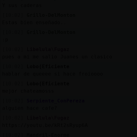
Y sus caderas
[10:02]
Grillo-DelMonton
Estas bien enseñado..
[10:02]
Grillo-DelMonton
:p
[10:02]
Libelula\Fugaz
pues a mi me salio Juanes un clasico
[10:02]
Lobo{Eficiente
hablar de queeee si hace froioooo
[10:02]
Lobo{Eficiente
mejor chateamosss
[10:02]
Serpiente_ConPereza
alguien hace cafe?
[10:02]
Libelula\Fugaz
https://youtu.be/kRt2sRyup6A
[10:02]
Mandril-Enorme