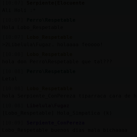
[10:07]
Serpiente{Elocuente
Ali Holi :*
[10:07]
Perro\Respetable
Hola Lobo_Respetable
[10:07]
Lobo_Respetable
˃2Libelula\Fugazۃ holaaaa feoooo!
[10:08]
Lobo_Respetable
hola don Perro\Respetable que tal???
[10:08]
Perro\Respetable
Letal
[10:08]
Lobo_Respetable
hola Serpiente_ConPereza tiparraca cara de h
[10:08]
Libelula\Fugaz
[Lobo_Respetable] Hola_Simpatica (k)
[10:09]
Serpiente_ConPereza
Lobo_Respetable buenos dias mala bichaaaa