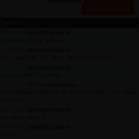
Historia siguiente
Mensaje
Reservar
[09:51]
Lobo{Eficiente
alias
Arrabal_Sitio yooooo
[09:52]
SerpienteSuave
/!\ Juan_50 /!\ pero no eras chicha
Actualizar
[09:52]
SerpienteSuave
contraseña
digo Lobo{Eficiente
[09:52]
Grillo-DelMonton
Perro\Respetable q se autoinvitan a la boda,
Actualizar
cuento...
IP
[09:52]
SerpienteSuave
virtual
no eras moza ?
[09:52]
Lobo{Eficiente
xiii