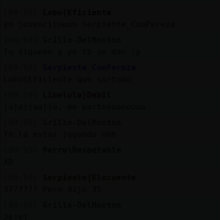
[09:59]
Lobo{Eficiente
yo jovencitoooo Serpiente_ConPereza
[09:59]
Grillo-DelMonton
Tu sigueee q yo tb se dar :p
[09:59]
Serpiente_ConPereza
Lobo{Eficiente que sortudo
[09:59]
Libelula}Debil
jajajjaajja, me partooooooooo
[09:59]
Grillo-DelMonton
Te la estas jugando ehh
[09:59]
Perro\Respetable
XD
[09:59]
Serpiente{Elocuente
37????? Pero dijo 35
[09:59]
Grillo-DelMonton
Jejej