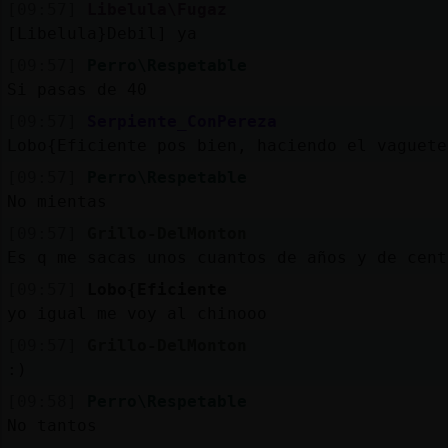
[09:57]
Libelula\Fugaz
[Libelula}Debil] ya
[09:57]
Perro\Respetable
Si pasas de 40
[09:57]
Serpiente_ConPereza
Lobo{Eficiente pos bien, haciendo el vaguete
[09:57]
Perro\Respetable
No mientas
[09:57]
Grillo-DelMonton
Es q me sacas unos cuantos de años y de cent
[09:57]
Lobo{Eficiente
yo igual me voy al chinooo
[09:57]
Grillo-DelMonton
:)
[09:58]
Perro\Respetable
No tantos