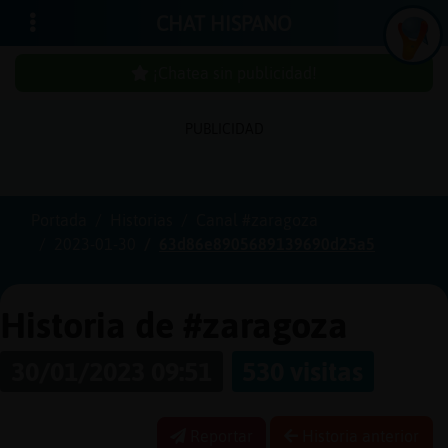
CHAT HISPANO
¡Chatea sin publicidad!
PUBLICIDAD
Iniciar
sesión
Portada
Historias
Canal #zaragoza
2023-01-30
63d86e8905689139690d25a5
¡Chatea
sin
publicidad!
Historia de #zaragoza
30/01/2023 09:51
530 visitas
Crear
una
Reportar
Historia anterior
cuenta