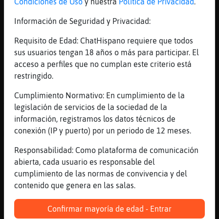
Condiciones de Uso
y nuestra
Política de Privacidad
.
[10:00]
Lobo{Eficiente
Información de Seguridad y Privacidad:
xiii
[10:00]
Lobo{Eficiente
Requisito de Edad: ChatHispano requiere que todos
dirian que lo menos tengo 25
sus usuarios tengan 18 años o más para participar. El
acceso a perfiles que no cumplan este criterio está
[10:00]
Perro\Respetable
restringido.
Pero no es muy preciso
[10:00]
Grillo-DelMonton
Cumplimiento Normativo: En cumplimiento de la
Tu si q eres alto y bonito
legislación de servicios de la sociedad de la
información, registramos los datos técnicos de
[10:01]
Grillo-DelMonton
conexión (IP y puerto) por un periodo de 12 meses.
M3 encanta ese 1,85
[10:01]
Perro\Respetable
Responsabilidad: Como plataforma de comunicación
Ponte gafas
abierta, cada usuario es responsable del
cumplimiento de las normas de convivencia y del
[10:01]
Lobo{Eficiente
contenido que genera en las salas.
gracias
[10:01]
Grillo-DelMonton
Confirmar mayoría de edad - Entrar
Ainsss