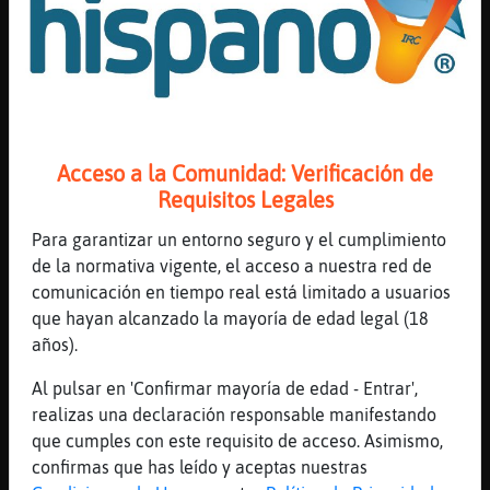
[10:00]
Serpiente{Elocuente
Preguntar la edad no es delito
[10:00]
Grillo-DelMonton
Olvidame!
[10:00]
Lobo{Eficiente
Acceso a la Comunidad: Verificación de
buah si me midieran mis huesossss
Requisitos Legales
[10:00]
Serpiente{Elocuente
Eres inolvidable
Para garantizar un entorno seguro y el cumplimiento
de la normativa vigente, el acceso a nuestra red de
[10:00]
Lobo{Eficiente
comunicación en tiempo real está limitado a usuarios
altooooo como un arbol
que hayan alcanzado la mayoría de edad legal (18
[10:00]
Grillo-DelMonton
años).
Perro\Respetable un hueso?
Al pulsar en 'Confirmar mayoría de edad - Entrar',
[10:00]
Serpiente_ConPereza
realizas una declaración responsable manifestando
Lobo{Eficiente alto como un pinooo
que cumples con este requisito de acceso. Asimismo,
[10:00]
Perro\Respetable
confirmas que has leído y aceptas nuestras
Sí, no se cual