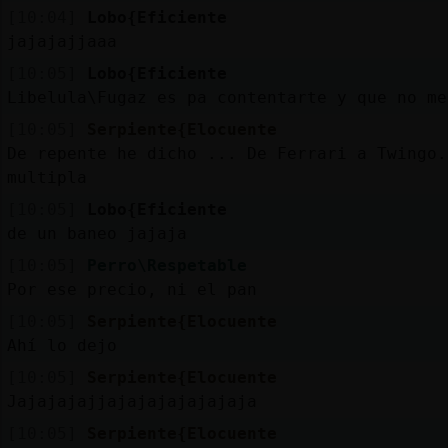
[10:04]
Lobo{Eficiente
jajajajjaaa
[10:05]
Lobo{Eficiente
Libelula\Fugaz es pa contentarte y que no me
[10:05]
Serpiente{Elocuente
De repente he dicho ... De Ferrari a Twingo.
multipla
[10:05]
Lobo{Eficiente
de un baneo jajaja
[10:05]
Perro\Respetable
Por ese precio, ni el pan
[10:05]
Serpiente{Elocuente
Ahí lo dejo
[10:05]
Serpiente{Elocuente
Jajajajajjajajajajajajaja
[10:05]
Serpiente{Elocuente