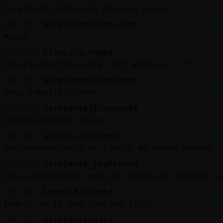
Serpiente_ConPereza hermosa nuaaa
[09:55]
Serpiente{Elocuente
Muaaa
[09:55]
Libelula\Fugaz
[Serpiente{Elocuente] Pr򳴡 Wenorra! :*!
[09:55]
Serpiente{Elocuente
Hola Lobo{Eficiente
[09:55]
Serpiente{Elocuente
Libelula\Fugaz muaaa
[09:56]
Grillo-DelMonton
Perro\Respetable el cuento de nunca acabar
[09:56]
Serpiente_ConPereza
chico-estudiante pero tu estudias, aunque se
[09:56]
Lobo{Eficiente
jodej, ya lo han fusilao jajaj
[09:56]
SerpienteSuave