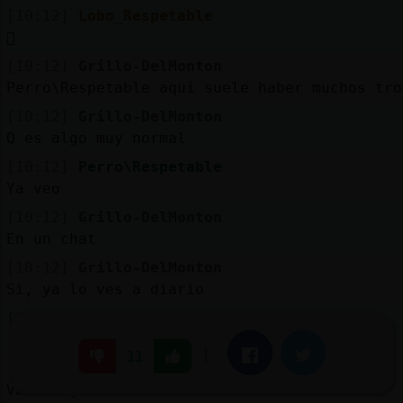
[10:12]
Lobo_Respetable
񡭡
[10:12]
Grillo-DelMonton
Perro\Respetable aquí suele haber muchos tro
[10:12]
Grillo-DelMonton
Q es algo muy normal
[10:12]
Perro\Respetable
Ya veo
[10:12]
Grillo-DelMonton
En un chat
[10:12]
Grillo-DelMonton
Si, ya lo ves a diario
[10:12]
Grillo-DelMonton
:)
|
Facebook
Twitter
11
[10:12]
Perro\Respetable
Vas luego a la mina?