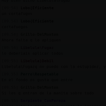
Muy bien dicho Libelula\Fugaz
[09:54]
Lobo{Eficiente
un cortafugos
[09:54]
Lobo{Eficiente
cortafuegos
[09:54]
Grillo-DelMonton
Ahora falta q lo apliquen
[09:54]
Libelula\Fugaz
lo deberiais aplicar todos
[09:55]
Libelula}Debil
Libelula\Fugazq no puedo con la estupidez, y
[09:55]
Perro\Respetable
En el fondo os gusta que entre
[09:55]
Grillo-DelMonton
Si los q entran de la manita sobre todo
[09:55]
Serpiente_ConPereza