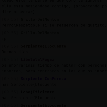
luego esta la parte en que como la ignoras n
ella esta metiendose contigo, (provocando po
dice provocar)
[09:55]
Grillo-DelMonton
Perro\Respetable si se retuercen de gustito.
[09:55]
Grillo-DelMonton
:p
[09:55]
Serpiente{Elocuente
Buenos días
[09:55]
Libelula\Fugaz
os ahorrariais tiempo de hablar con personas
importan, para centraros en las que os impor
[09:55]
Serpiente_ConPereza
nas Serpiente{Elocuente
[09:55]
Lobo{Eficiente
nas Serpiente{Elocuente
[09:55]
Serpiente{Elocuente