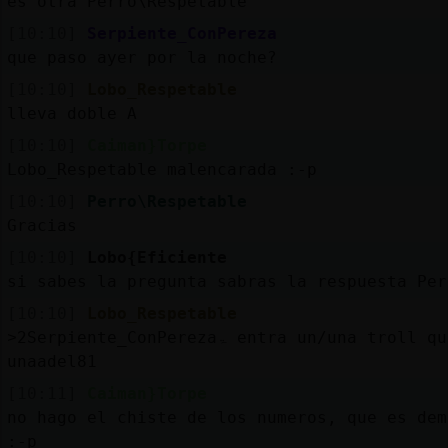
es otra Perro\Respetable
[10:10]
Serpiente_ConPereza
que paso ayer por la noche?
[10:10]
Lobo_Respetable
lleva doble A
[10:10]
Caiman}Torpe
Lobo_Respetable malencarada :-p
[10:10]
Perro\Respetable
Gracias
[10:10]
Lobo{Eficiente
si sabes la pregunta sabras la respuesta Per
[10:10]
Lobo_Respetable
˃2Serpiente_ConPerezaۃ entra un/una troll que se llama
unaadel81
[10:11]
Caiman}Torpe
no hago el chiste de los numeros, que es dem
:-p