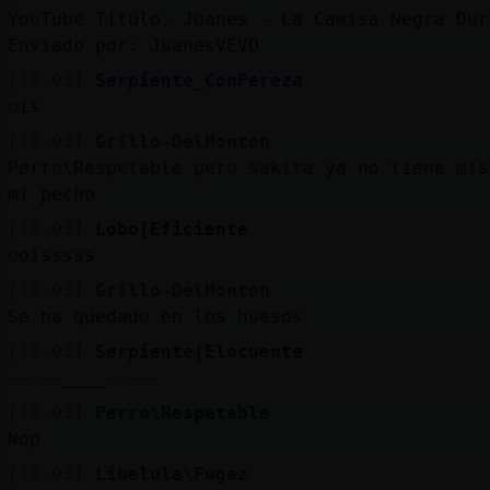
YouTube Titulo: Juanes - La Camisa Negra Dur
Enviado por: JuanesVEVO
[10:03]
Serpiente_ConPereza
ois
[10:03]
Grillo-DelMonton
Perro\Respetable pero sakira ya no tiene mis
mi pecho
[10:03]
Lobo{Eficiente
ooisssss
[10:03]
Grillo-DelMonton
Se ha quedado en los huesos
[10:03]
Serpiente{Elocuente
-----____-----
[10:03]
Perro\Respetable
Nop
[10:03]
Libelula\Fugaz