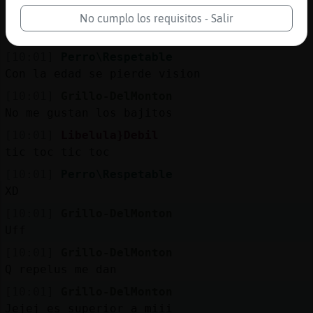
[10:01]
Grillo-DelMonton
No cumplo los requisitos - Salir
Xdd
[10:01]
Perro\Respetable
Con la edad se pierde vision
[10:01]
Grillo-DelMonton
No me gustan los bajitos
[10:01]
Libelula}Debil
tic toc tic toc
[10:01]
Perro\Respetable
XD
[10:01]
Grillo-DelMonton
Uff
[10:01]
Grillo-DelMonton
Q repelus me dan
[10:01]
Grillo-DelMonton
Jejej es superior a miii