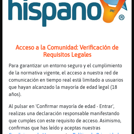
[21:21]
Anguila{Torpe
aqui en Jaca no ha hecho mucho viento ,
solo alguna racha
[21:22]
Anguila{Torpe
solo he salido a eso de las dos de la tarde
aprovechando el sol
Acceso a la Comunidad: Verificación de
Requisitos Legales
[21:22]
Anguila{Torpe
a tirar la basura al contenedor
Para garantizar un entorno seguro y el cumplimiento
[21:23]
Pantera{Agil
de la normativa vigente, el acceso a nuestra red de
cuidado con las caidas
comunicación en tiempo real está limitado a usuarios
que hayan alcanzado la mayoría de edad legal (18
[21:23]
Anguila{Torpe
años).
si, los resbalones en el hielo ola nieve
helada
Al pulsar en 'Confirmar mayoría de edad - Entrar',
[21:24]
Anguila{Torpe
realizas una declaración responsable manifestando
pero en las calles ya queda menos
que cumples con este requisito de acceso. Asimismo,
confirmas que has leído y aceptas nuestras
[21:24]
Anguila{Torpe