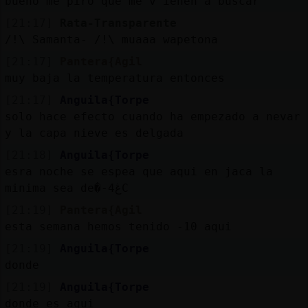
bueno me piro que me v ienen a buscar
Mis
blogs
[21:17]
Rata-Transparente
/!\ Samanta- /!\ muaaa wapetona
[21:17]
Pantera{Agil
muy baja la temperatura entonces
Mis
[21:17]
Anguila{Torpe
foros
solo hace efecto cuando ha empezado a nevar
y la capa nieve es delgada
[21:18]
Anguila{Torpe
Registr
esra noche se espea que aqui en jaca la
un
minima sea de�-4ڠC
canal
[21:19]
Pantera{Agil
esta semana hemos tenido -10 aqui
[21:19]
Anguila{Torpe
Más
donde
gestion
[21:19]
Anguila{Torpe
donde es aqui