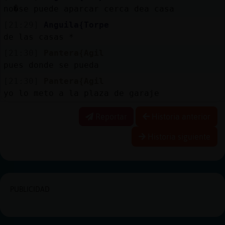
no�se puede aparcar cerca dea casa
[21:29]
Anguila{Torpe
de las casas *
[21:30]
Pantera{Agil
pues donde se pueda
[21:30]
Pantera{Agil
yo lo meto a la plaza de garaje
Reportar
Historia anterior
Historia siguiente
PUBLICIDAD