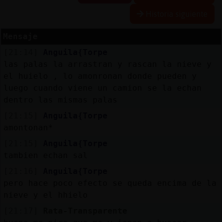
Historia siguiente
Mensaje
Reserva
[21:14]
Anguila{Torpe
alias
las palas la arrastran y rascan la nieve y
el huielo , lo amonronan donde pueden y
luego cuando viene un camion se la echan
dentro las mismas palas
Actuali
contras
[21:15]
Anguila{Torpe
amontonan*
[21:15]
Anguila{Torpe
tambien echan sal
Actuali
IP
[21:16]
Anguila{Torpe
virtual
pero hace poco efecto se queda encima de la
nieve y el hhielo
[21:17]
Rata-Transparente