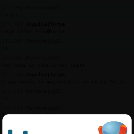
[21:20]
Pantera{Agil
soria
[21:20]
Anguila{Torpe
vaya sitio frio�Soria
[21:20]
Pantera{Agil
si
[21:20]
Pantera{Agil
hoy hace un viento del copon
[21:20]
Anguila{Torpe
y que buena la mantequilla dulce de Soria
[21:21]
Pantera{Agil
si
[21:21]
Pantera{Agil
las costradas, las yemas
[21:21]
Pantera{Agil
caramelos de mantequilla