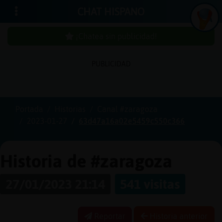
CHAT HISPANO
¡Chatea sin publicidad!
PUBLICIDAD
Iniciar
sesión
Portada
Historias
Canal #zaragoza
2023-01-27
63d47a16a02e5459c550c366
¡Chatea
sin
publici
Historia de #zaragoza
27/01/2023 21:14
541 visitas
Crear
una
Reportar
Historia anterior
cuenta