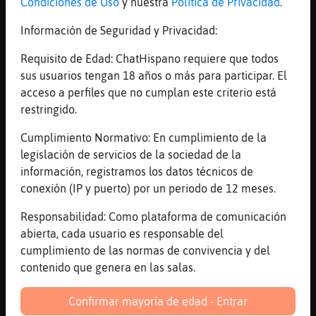
Condiciones de Uso
y nuestra
Política de Privacidad
.
�a hierba de la ciudadela esa se mantiene
[21:24]
Anguila{Torpe
Información de Seguridad y Privacidad:
no la quitan con las plas mecanicas
Requisito de Edad: ChatHispano requiere que todos
[21:25]
Pantera{Agil
sus usuarios tengan 18 años o más para participar. El
lleva cuidao
acceso a perfiles que no cumplan este criterio está
[21:25]
Pantera{Agil
restringido.
que estan los dias muy malos
Cumplimiento Normativo: En cumplimiento de la
[21:26]
Anguila{Torpe
legislación de servicios de la sociedad de la
se cargarian la hierba
información, registramos los datos técnicos de
[21:26]
Pantera{Agil
conexión (IP y puerto) por un periodo de 12 meses.
si claro
Responsabilidad: Como plataforma de comunicación
[21:26]
Pantera{Agil
abierta, cada usuario es responsable del
en la hierba se va solo
cumplimiento de las normas de convivencia y del
[21:26]
Pantera{Agil
contenido que genera en las salas.
pero las placas de hielo en las aceras hay
que temerlas
Confirmar mayoría de edad - Entrar