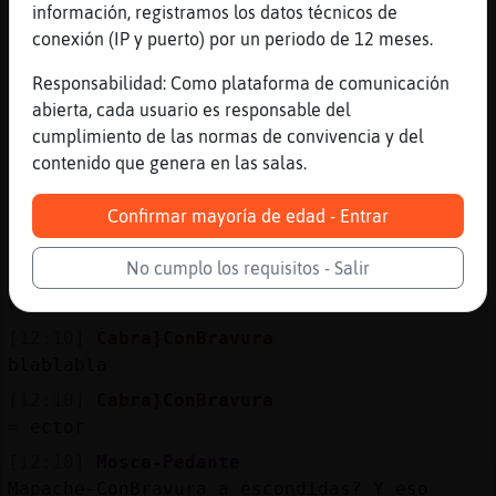
[12:09]
Cabra}ConBravura
información, registramos los datos técnicos de
voy a leer
conexión (IP y puerto) por un periodo de 12 meses.
[12:09]
Cabra}ConBravura
Responsabilidad: Como plataforma de comunicación
blablabla norma
abierta, cada usuario es responsable del
[12:09]
Mapache-ConBravura
cumplimiento de las normas de convivencia y del
ha escondidas
contenido que genera en las salas.
[12:10]
Ardilla}SinLuces
.oO CabraBrillante Oo. si si el mejor
Confirmar mayoría de edad - Entrar
exfoliante...
No cumplo los requisitos - Salir
[12:10]
Cabra}ConBravura
blablbla mundo paralelo
[12:10]
Cabra}ConBravura
blablabla
[12:10]
Cabra}ConBravura
= ector
[12:10]
Mosca-Pedante
Mapache-ConBravura a escondidas? Y eso