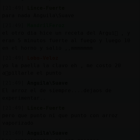
[21:49]
Lince-Fuerte
para nada Anguila\Suave
[21:49]
MandrilFeroz
el otro dia hice un receta del Argui񡮯 , y
eran 5 minutos fuerte al fuego y luego 10
en el horno y salio ,,mmmmmmm
[21:49]
Lobo-Veloz
yo la paella la clavo eh , me costo 20
a񯳠pillarle el punto
[21:49]
Anguila\Suave
El arroz el de siempre....dejaos de
experimentar..
[21:49]
Lince-Fuerte
pero que punto ni que punto con arroz
vaporizado
[21:49]
Anguila\Suave