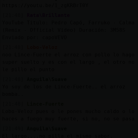
https://youtu.be/1_zgKRBrT0Y
[21:48]
Rata\Brillante
YouTube Titulo: Pedro Capó, Farruko - Calma
(Remix - Official Video) Duración: 3M58S
Enviado por: capoVEVO
[21:48]
Lobo-Veloz
noo Lince-Fuerte el arroz con pollo lo hago
super suelto y es con el largo , el otro no
le pillo el punto
[21:48]
Anguila\Suave
Yo soy de los de Lince-Fuerte.. el arroz
bomba..
[21:48]
Lince-Fuerte
Lobo-Veloz pues o le pones mucho caldo o lo
haces a fuego muy fuerte, si no, no se pasa
[21:49]
Anguila\Suave
El largo....no pilla el mismo sabor.