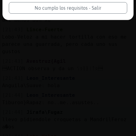
y eso que tu eres wapo
No cumplo los requisitos - Salir
[21:43]
Jirafa\Fugaz
ami menos aun xd
[21:43]
Lince-Fuerte
Lobo-Veloz a mi hacer tortilla con eso me
parece una guarrada, pero cada uno sus
gustos
[21:43]
Avestruz{Agil
ACTION observa y da un ᛊᛟᚱᛒᛁᛏᛟ
[21:43]
Leon_Interesante
Anguila\Suave: hola
[21:44]
Leon_Interesante
Tiburon}Rapaz: no..me..asustes..
[21:44]
Jirafa\Fugaz
llevo pidiendole croquetas a MandrilFeroz
a�os