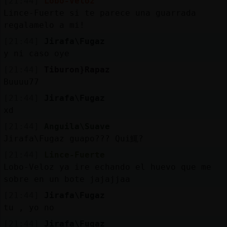
[21:44]
Lobo-Veloz
Lince-Fuerte si te parece una guarrada
regalamelo a mi!
[21:44]
Jirafa\Fugaz
y ni caso oye
[21:44]
Tiburon}Rapaz
Buuuu77
[21:44]
Jirafa\Fugaz
xd
[21:44]
Anguila\Suave
Jirafa\Fugaz guapo??? Qui鮿?
[21:44]
Lince-Fuerte
Lobo-Veloz ya ire echando el huevo que me
sobre en un bote jajajjaa
[21:44]
Jirafa\Fugaz
tu , yo no
[21:44]
Jirafa\Fugaz