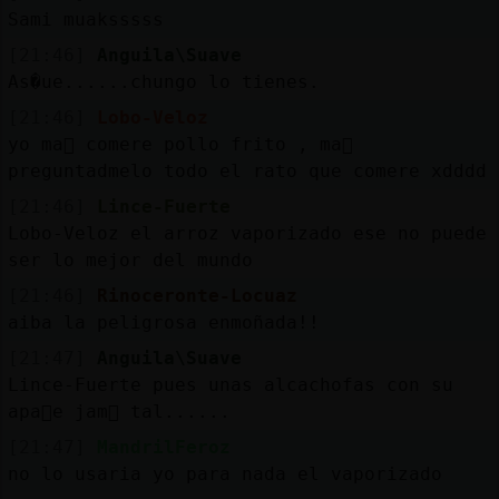
Sami muaksssss
[21:46]
Anguila\Suave
As�ue......chungo lo tienes.
[21:46]
Lobo-Veloz
yo ma񡮡 comere pollo frito , ma񡮡
preguntadmelo todo el rato que comere xdddd
[21:46]
Lince-Fuerte
Lobo-Veloz el arroz vaporizado ese no puede
ser lo mejor del mundo
[21:46]
Rinoceronte-Locuaz
aiba la peligrosa enmoñada!!
[21:47]
Anguila\Suave
Lince-Fuerte pues unas alcachofas con su
apa񯠤e jam󮠹 tal......
[21:47]
MandrilFeroz
no lo usaria yo para nada el vaporizado