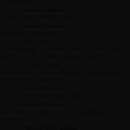
bikerikoooo
[21:45]
Anguila\Suave
Lince-Fuerte as�s�..as�i!!!!
[21:46]
Anguila\Suave
Culete!!!!! Weeeeee!!!!
[21:46]
Lobo-Veloz
Jirafa\Fugaz no bromees con mi arroz con
pollo que es lo mas rico del mundo
[21:46]
Lince-Fuerte
ains y ahora que me acuerdo, tengo tambien
para hacer alcachofas
[21:46]
MandrilFeroz
[PelirrojaEndemoniada] muasssss
[21:46]
Anguila\Suave
Lobo-Veloz hasta que no lo probemos no lo
sabemos.....
[21:46]
Rinoceronte-Locuaz