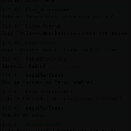
Buenas noches sala.
[21:40]
Leon_Interesante
Tiburon}Rapaz: eres nueva invitada o ?
[21:40]
Lince-Fuerte
Anguila\Suave muacksssssssssssss nas noches
[21:40]
Lobo-Veloz
Anguila\Suave hoy no tengo nada de cena
[21:41]
Gata{Elocuente
[Anguila\Suave] ..........
[21:41]
Anguila\Suave
Hoy de momento no tengo hambre!!
[21:41]
Leon_Interesante
Lobo-Veloz: el frio preserva mi belleza !
[21:41]
Anguila\Suave
Que no es poco.
[21:41]
MandrilFeroz