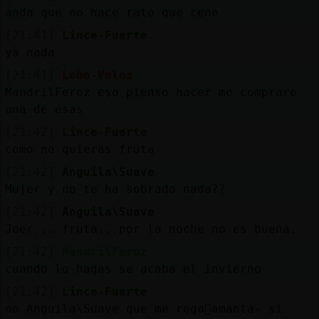
anda que no hace rato que cene
[21:41]
Lince-Fuerte
ya nada
[21:41]
Lobo-Veloz
MandrilFeroz eso pienso hacer me comprare
una de esas
[21:42]
Lince-Fuerte
como no quieras fruta
[21:42]
Anguila\Suave
Mujer y no te ha sobrado nada??
[21:42]
Anguila\Suave
Joer... fruta...por la noche no es buena.
[21:42]
MandrilFeroz
cuando lo hagas se acaba el invierno
[21:42]
Lince-Fuerte
no Anguila\Suave que me rega񡠓amanta- si