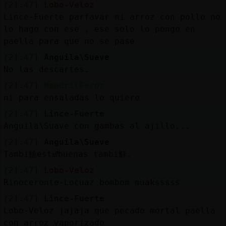
[21:47]
Lobo-Veloz
Lince-Fuerte parfavar mi arroz con pollo no
lo hago con ese , ese solo lo pongo en
paella para que no se pase
[21:47]
Anguila\Suave
No las descartes.
[21:47]
MandrilFeroz
ni para ensaladas lo quiero
[21:47]
Lince-Fuerte
Anguila\Suave con gambas al ajillo...
[21:47]
Anguila\Suave
Tambi鮠estᮠbuenas tambi鮮.
[21:47]
Lobo-Veloz
Rinoceronte-Locuaz bombom muaksssss
[21:47]
Lince-Fuerte
Lobo-Veloz jajaja que pecado mortal paella
con arroz vaporizado