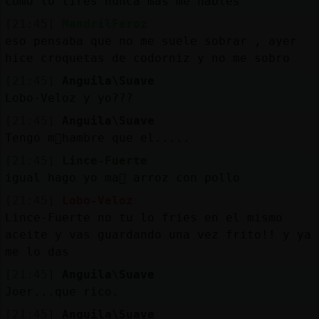
como lo tires nunca mas me hables
[21:45]
MandrilFeroz
eso pensaba que no me suele sobrar , ayer
hice croquetas de codorniz y no me sobro
[21:45]
Anguila\Suave
Lobo-Veloz y yo???
[21:45]
Anguila\Suave
Tengo m᳠hambre que el.....
[21:45]
Lince-Fuerte
igual hago yo ma񡮡 arroz con pollo
[21:45]
Lobo-Veloz
Lince-Fuerte no tu lo fries en el mismo
aceite y vas guardando una vez frito!! y ya
me lo das
[21:45]
Anguila\Suave
Joer...que rico.
[21:45]
Anguila\Suave