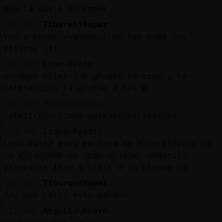
que la voy a encender
[21:39]
Tiburon}Rapaz
Vas a poner vaginesil en los pies los
pájaros jaj
[21:40]
Lobo-Veloz
yo debo estar a 0 grados en casa , la
calefaccion la quitan a las 8
[21:40]
MandrilFeroz
culeticooo miooo muakasssssssssssss
[21:40]
Lince-Fuerte
Lobo-Veloz pues en casa de MandrilFeroz no
la encienden en todo el dia, deberias
planearte irte a vivir a su bloque xd
[21:40]
Tiburon}Rapaz
Hay que calor este verano
[21:40]
Anguila\Suave