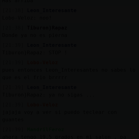
Más arriba
[21:38]
Leon_Interesante
Lobo-Veloz: noo!
[21:38]
Tiburon}Rapaz
Donde ya no es pierna
[21:39]
Leon_Interesante
Tiburon}Rapaz: STOP !
[21:39]
Lobo-Veloz
pues entonces Leon_Interesantes no sabes lo
que es el frio brrrrr
[21:39]
Leon_Interesante
Tiburon}Rapaz: ya no sigas ...
[21:39]
Lobo-Veloz
jajaja voy a ver si puedo teclear con
guantes
[21:39]
MandrilFeroz
ahora tengo 19,5 grados en mi salon , pa