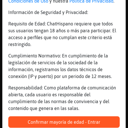
Condiciones de Uso
y nuestra
Política de Privacidad
.
oleeeeeeee MandrilFeroz yo tambien , hay
otras personas que lo tiran!! tu puedes
Información de Seguridad y Privacidad:
creerlo?
Requisito de Edad: ChatHispano requiere que todos
[21:43]
Tiburon}Rapaz
sus usuarios tengan 18 años o más para participar. El
Los Leon_Interesante y las pájaros
acceso a perfiles que no cumplan este criterio está
[21:43]
Anguila\Suave
restringido.
Jirafa\Fugaz te das cuenta???
Cumplimiento Normativo: En cumplimiento de la
[21:43]
Jirafa\Fugaz
legislación de servicios de la sociedad de la
ya te digo
información, registramos los datos técnicos de
[21:43]
Anguila\Suave
conexión (IP y puerto) por un periodo de 12 meses.
No me invita ninguna a cenar..
Responsabilidad: Como plataforma de comunicación
[21:43]
Anguila\Suave
abierta, cada usuario es responsable del
Grrrrr.
cumplimiento de las normas de convivencia y del
[21:43]
Leon_Interesante
contenido que genera en las salas.
Tiburon}Rapaz: te ..leo..
Confirmar mayoría de edad - Entrar
[21:43]
Jirafa\Fugaz