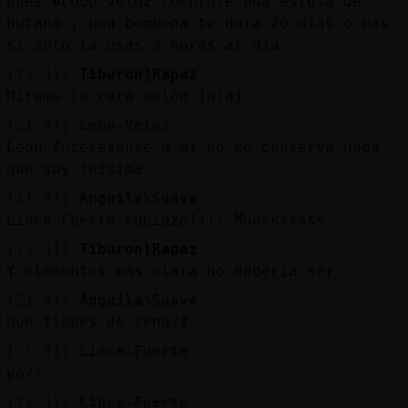
pues �Lobo-Veloz comprate una estufa de
butano , una bombona te dura 20 dias o mas
si solo la usas 3 horas al dia
[21:41]
Tiburon}Rapaz
Mírame la cara melón jajaj
[21:41]
Lobo-Veloz
Leon_Interesante a mi no me conserva nada
que soy feisima
[21:41]
Anguila\Suave
Lince-Fuerte rubiaza!!!! Muacksssss..
[21:41]
Tiburon}Rapaz
Y elementos más clara no debería ser
[21:41]
Anguila\Suave
Que tienes de cena??
[21:41]
Lince-Fuerte
yo??
[21:41]
Lince-Fuerte