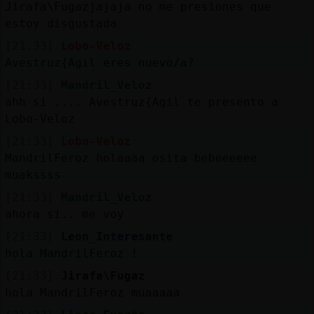
Jirafa\Fugazjajaja no me presiones que
estoy disgustada
[21:33]
Lobo-Veloz
M
is
ro
s
Avestruz{Agil eres nuevo/a?
fo
[21:33]
Mandril_Veloz
ahh si .... Avestruz{Agil te presento a
Lobo-Veloz
R
e
g
is
tra
r
n
a
n
a
[21:33]
Lobo-Veloz
u
MandrilFeroz holaaaa osita bebeeeeee
c
l
muakssss
[21:33]
Mandril_Veloz
ahora si.. me voy
M
á
s
e
s
tio
n
e
s
[21:33]
Leon_Interesante
g
hola MandrilFeroz !
[21:33]
Jirafa\Fugaz
hola MandrilFeroz muaaaaa