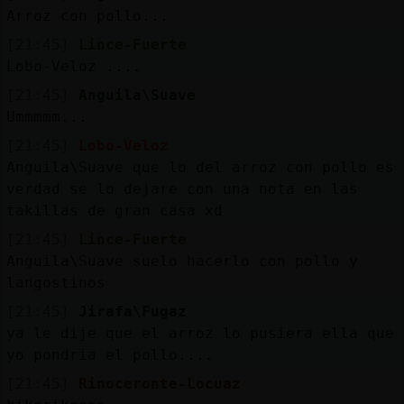
Arroz con pollo...
[21:45]
Lince-Fuerte
Lobo-Veloz ....
[21:45]
Anguila\Suave
Ummmmm...
[21:45]
Lobo-Veloz
Anguila\Suave que lo del arroz con pollo es
verdad se lo dejare con una nota en las
takillas de gran casa xd
[21:45]
Lince-Fuerte
Anguila\Suave suelo hacerlo con pollo y
langostinos
[21:45]
Jirafa\Fugaz
ya le dije que el arroz lo pusiera ella que
yo pondria el pollo....
[21:45]
Rinoceronte-Locuaz