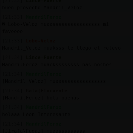
[21:33]
Lince-Fuerte
buen provecho Mandril_Veloz
[21:33]
MandrilFeroz
� Lobo-Veloz muaassssssssssssssss mi
favoooo
[21:33]
Lobo-Veloz
Mandril_Veloz muaksss te llego el relevo
[21:34]
Lince-Fuerte
MandrilFeroz muackssssssss nas noches
[21:34]
MandrilFeroz
[Mandril_Veloz] muaasssssssssssssss
[21:34]
Gata{Elocuente
[MandrilFeroz] hola buenas
[21:34]
MandrilFeroz
holaaa Leon_Interesante
[21:34]
MandrilFeroz
[Jirafa\Fugaz] muaasssssssss