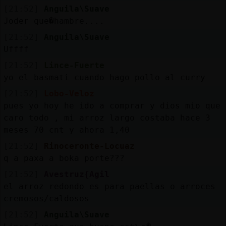
[21:52]
Anguila\Suave
Joder que�hambre....
[21:52]
Anguila\Suave
Uffff
[21:52]
Lince-Fuerte
yo el basmati cuando hago pollo al curry
[21:52]
Lobo-Veloz
pues yo hoy he ido a comprar y dios mio que
caro todo , mi arroz largo costaba hace 3
meses 70 cnt y ahora 1,40
[21:52]
Rinoceronte-Locuaz
q a paxa a boka porte???
[21:52]
Avestruz{Agil
el arroz redondo es para paellas o arroces
cremosos/caldosos
[21:52]
Anguila\Suave