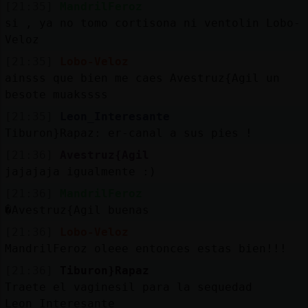
[21:35]
MandrilFeroz
si , ya no tomo cortisona ni ventolin Lobo-
Veloz
[21:35]
Lobo-Veloz
ainsss que bien me caes Avestruz{Agil un
besote muakssss
[21:35]
Leon_Interesante
Tiburon}Rapaz: er-canal a sus pies !
[21:36]
Avestruz{Agil
jajajaja igualmente :)
[21:36]
MandrilFeroz
�Avestruz{Agil buenas
[21:36]
Lobo-Veloz
MandrilFeroz oleee entonces estas bien!!!
[21:36]
Tiburon}Rapaz
Traete el vaginesil para la sequedad
Leon_Interesante