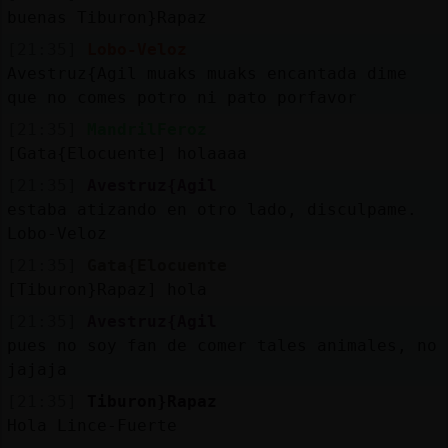
buenas Tiburon}Rapaz
[21:35]
Lobo-Veloz
Avestruz{Agil muaks muaks encantada dime
que no comes potro ni pato porfavor
[21:35]
MandrilFeroz
[Gata{Elocuente] holaaaa
[21:35]
Avestruz{Agil
estaba atizando en otro lado, disculpame.
Lobo-Veloz
[21:35]
Gata{Elocuente
[Tiburon}Rapaz] hola
[21:35]
Avestruz{Agil
pues no soy fan de comer tales animales, no
jajaja
[21:35]
Tiburon}Rapaz
Hola Lince-Fuerte