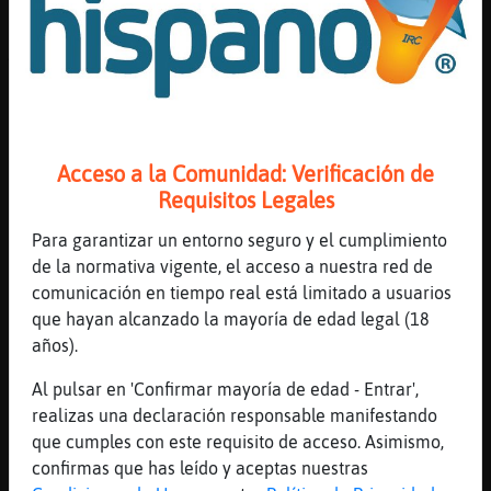
[21:43]
Lobo-Veloz
Anguila\Suave tengo mango mandarinas `peras
y queso feta
[21:43]
MandrilFeroz
hago tortilla ajajaj
Acceso a la Comunidad: Verificación de
[21:43]
Jirafa\Fugaz
Requisitos Legales
/!\ Anguila\Suave /!\ buenas
[21:43]
Jirafa\Fugaz
Para garantizar un entorno seguro y el cumplimiento
alardea de su arroz con pollo
de la normativa vigente, el acceso a nuestra red de
comunicación en tiempo real está limitado a usuarios
[21:43]
Jirafa\Fugaz
que hayan alcanzado la mayoría de edad legal (18
/!\ Lobo-Veloz /!\ haznos para los 2
años).
[21:43]
MandrilFeroz
pero no me suele sobrar
Al pulsar en 'Confirmar mayoría de edad - Entrar',
realizas una declaración responsable manifestando
[21:43]
Jirafa\Fugaz
que cumples con este requisito de acceso. Asimismo,
xd
confirmas que has leído y aceptas nuestras
[21:43]
Lobo-Veloz