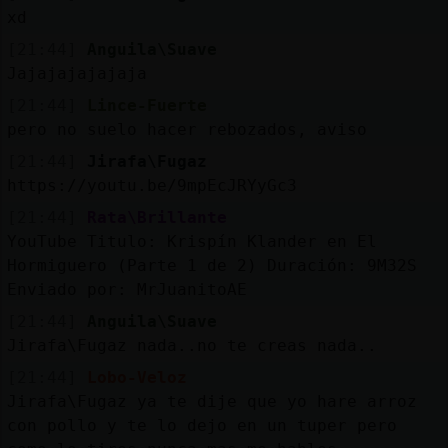
xd
[21:44]
Anguila\Suave
Jajajajajajaja
[21:44]
Lince-Fuerte
pero no suelo hacer rebozados, aviso
[21:44]
Jirafa\Fugaz
https://youtu.be/9mpEcJRYyGc3
[21:44]
Rata\Brillante
YouTube Titulo: Krispín Klander en El
Hormiguero (Parte 1 de 2) Duración: 9M32S
Enviado por: MrJuanitoAE
[21:44]
Anguila\Suave
Jirafa\Fugaz nada..no te creas nada..
[21:44]
Lobo-Veloz
Jirafa\Fugaz ya te dije que yo hare arroz
con pollo y te lo dejo en un tuper pero