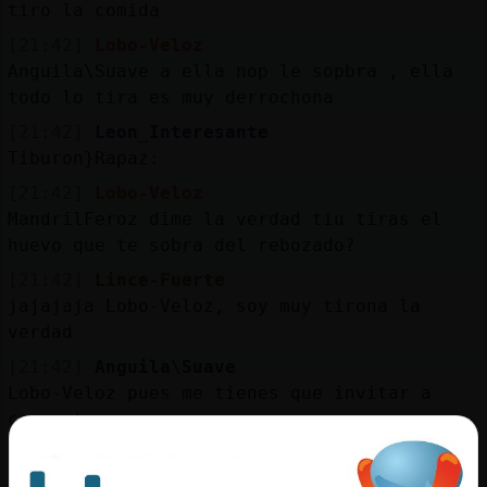
tiro la comida
[21:42]
Lobo-Veloz
Anguila\Suave a ella nop le sopbra , ella
todo lo tira es muy derrochona
[21:42]
Leon_Interesante
Tiburon}Rapaz:
[21:42]
Lobo-Veloz
MandrilFeroz dime la verdad tiu tiras el
huevo que te sobra del rebozado?
[21:42]
Lince-Fuerte
jajajaja Lobo-Veloz, soy muy tirona la
verdad
[21:42]
Anguila\Suave
Lobo-Veloz pues me tienes que invitar a
cenar tu.
[21:43]
Anguila\Suave
No me puedo quedar sin cenar otro d�!!