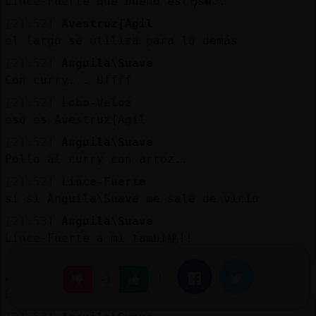
Lince-Fuerte que bueno estᠡs�..
[21:52]
Avestruz{Agil
el largo se utiliza para lo demás
[21:52]
Anguila\Suave
Con curry... Uffff
[21:52]
Lobo-Veloz
eso es Avestruz{Agil
[21:52]
Anguila\Suave
Pollo al curry con arroz..
[21:52]
Lince-Fuerte
si si Anguila\Suave me sale de vicio
[21:53]
Anguila\Suave
Lince-Fuerte a mi tambi鮡!!
[21:53]
Avestruz{Agil
el vaporizado es para los que no se manejan
|
Facebook
Twitter
-3
bien con el punto del arroz