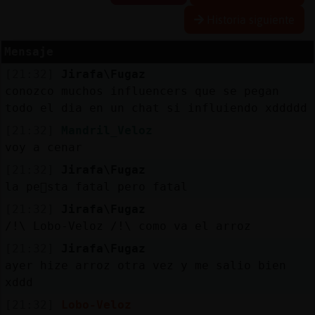
Historia siguiente
R
e
s
e
rv
a
r
lia
s
Mensaje
a
[21:32]
Jirafa\Fugaz
conozco muchos influencers que se pegan
todo el dia en un chat si influiendo xddddd
A
c
tu
a
liz
a
r
o
n
tra
s
e
ñ
a
[21:32]
Mandril_Veloz
c
voy a cenar
[21:32]
Jirafa\Fugaz
la pe񡠥sta fatal pero fatal
A
c
tu
a
liz
a
r
irtu
a
[21:32]
Jirafa\Fugaz
IP
/!\ Lobo-Veloz /!\ como va el arroz
v
l
[21:32]
Jirafa\Fugaz
ayer hize arroz otra vez y me salio bien
xddd
M
is
lo
g
s
[21:32]
Lobo-Veloz
b