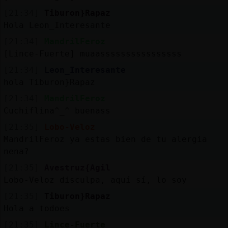
[21:34]
Tiburon}Rapaz
Hola Leon_Interesante
[21:34]
MandrilFeroz
[Lince-Fuerte] muaassssssssssssssss
[21:34]
Leon_Interesante
hola Tiburon}Rapaz
[21:34]
MandrilFeroz
Cuchiflina^_^ buenass
[21:35]
Lobo-Veloz
MandrilFeroz ya estas bien de tu alergia
nena?
[21:35]
Avestruz{Agil
Lobo-Veloz disculpa, aquí sí, lo soy
[21:35]
Tiburon}Rapaz
Hola a todoes
[21:35]
Lince-Fuerte