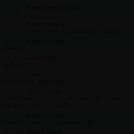
[21:47]
Rinoceronte-Locuaz
qfriskiiii
[21:47]
Anguila\Suave
Hala!!! Joder!!? Me estᠥntrando hambre!!!!
[21:47]
Anguila\Suave
GRRRRRR
[21:47]
Lobo-Veloz
xddddd
[21:48]
MandrilFeroz
pero mortal ajajjajaja
[21:48]
Lince-Fuerte
Lobo-Veloz pues el mismo punto del arroz
con pollo para la paella
[21:48]
Anguila\Suave
Dios!!!! Como me torturais as�?
[21:48]
Jirafa\Fugaz