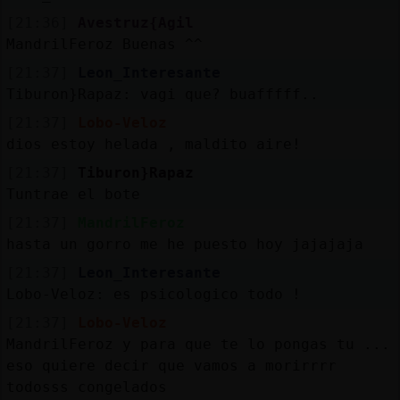
[21:36]
Avestruz{Agil
MandrilFeroz Buenas ^^
[21:37]
Leon_Interesante
Tiburon}Rapaz: vagi que? buafffff..
[21:37]
Lobo-Veloz
dios estoy helada , maldito aire!
[21:37]
Tiburon}Rapaz
Tuntrae el bote
[21:37]
MandrilFeroz
hasta un gorro me he puesto hoy jajajaja
[21:37]
Leon_Interesante
Lobo-Veloz: es psicologico todo !
[21:37]
Lobo-Veloz
MandrilFeroz y para que te lo pongas tu ...
eso quiere decir que vamos a morirrrr
todosss congelados