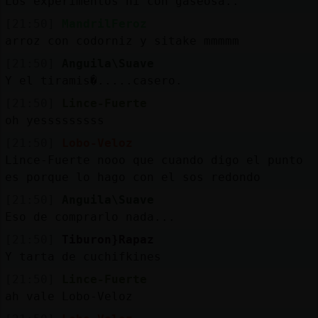
Los experimentos ni con gaseosa..
[21:50]
MandrilFeroz
arroz con codorniz y sitake mmmmm
[21:50]
Anguila\Suave
Y el tiramis�.....casero.
[21:50]
Lince-Fuerte
oh yesssssssss
[21:50]
Lobo-Veloz
Lince-Fuerte nooo que cuando digo el punto
es porque lo hago con el sos redondo
[21:50]
Anguila\Suave
Eso de comprarlo nada...
[21:50]
Tiburon}Rapaz
Y tarta de cuchifkines
[21:50]
Lince-Fuerte
ah vale Lobo-Veloz