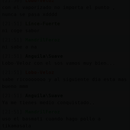
[21:50]
Lobo-Veloz
con el vaporizado no importa el punto ,
nunca se pasa xdddd
[21:51]
Lince-Fuerte
ni coge sabor
[21:51]
MandrilFeroz
ni sabe a na
[21:51]
Anguila\Suave
Lobo-Veloz con el sos vamos muy bien...
[21:51]
Lobo-Veloz
sabe ricooooooo y al siguiente dia esta mas
bueno mmm
[21:51]
Anguila\Suave
Ya me tienes medio conquistado..
[21:51]
MandrilFeroz
uso el basmati cuando hago pollo a
tikamasala