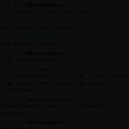
[21:37]
Tiburon}Rapaz
Como una boina nada es lo mejor
[21:37]
MandrilFeroz
pero en casa en la gloria
[21:37]
MandrilFeroz
sin calefaccion aun
[21:38]
Tiburon}Rapaz
Y el agua en botijo
[21:38]
Lobo-Veloz
Leon_Interesante tu vives aki en zgz? ya te
digo que mis manos heladas no es algo
psicologico
[21:38]
Leon_Interesante
Tiburon}Rapaz: tienes los piesesitos
sequitos?
[21:38]
Tiburon}Rapaz