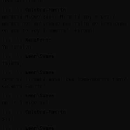
Topo}Brillante
[15:55]
Culebra-Fuerte
perdona Miguel2023. Mira te voy a pedir
perdon por anticipao pal resto de ocasiones
en que te voy a nombrar. Perdon!
[15:55]
RanaFeroz
Yo tambien
[15:55]
Leon\Suave
jajajaj
[15:55]
Leon\Suave
como se llamaba aquel que nombrabamos tanto
Culebra-Fuerte?
[15:56]
Leon\Suave
no_se o algo asi?
[15:56]
Culebra-Fuerte
siii
[15:56]
Leon\Suave