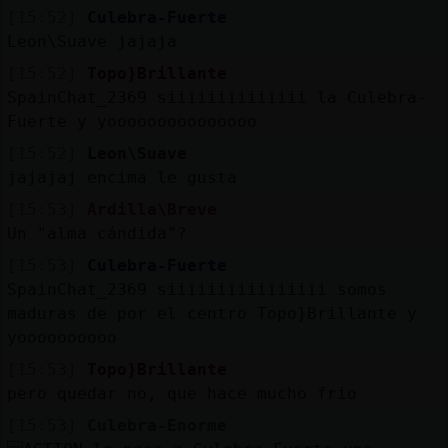
[15:52]
Culebra-Fuerte
Leon\Suave jajaja
[15:52]
Topo}Brillante
SpainChat_2369 siiiiiiiiiiiiii la Culebra-
Fuerte y yooooooooooooooo
[15:52]
Leon\Suave
jajajaj encima le gusta
[15:53]
Ardilla\Breve
Un "alma cándida"?
[15:53]
Culebra-Fuerte
SpainChat_2369 siiiiiiiiiiiiiiii somos
maduras de por el centro Topo}Brillante y
yoooooooooo
[15:53]
Topo}Brillante
pero quedar no, que hace mucho frio
[15:53]
Culebra-Enorme