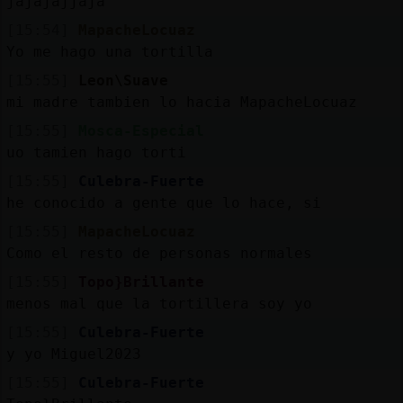
jajajajjaja
[15:54]
MapacheLocuaz
Yo me hago una tortilla
[15:55]
Leon\Suave
mi madre tambien lo hacia MapacheLocuaz
[15:55]
Mosca-Especial
uo tamien hago torti
[15:55]
Culebra-Fuerte
he conocido a gente que lo hace, si
[15:55]
MapacheLocuaz
Como el resto de personas normales
[15:55]
Topo}Brillante
menos mal que la tortillera soy yo
[15:55]
Culebra-Fuerte
y yo Miguel2023
[15:55]
Culebra-Fuerte