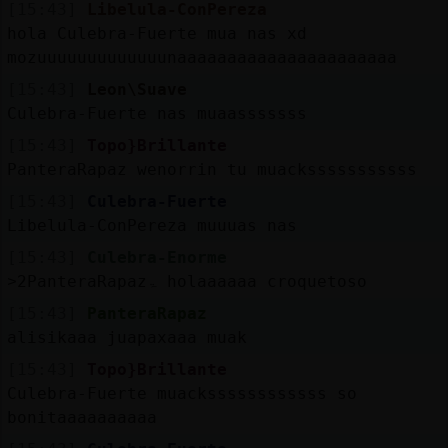
[15:43]
Libelula-ConPereza
hola Culebra-Fuerte mua nas xd
mozuuuuuuuuuuuuunaaaaaaaaaaaaaaaaaaaaaa
[15:43]
Leon\Suave
Culebra-Fuerte nas muaasssssss
[15:43]
Topo}Brillante
PanteraRapaz wenorrin tu muacksssssssssss
[15:43]
Culebra-Fuerte
Libelula-ConPereza muuuas nas
[15:43]
Culebra-Enorme
˃2PanteraRapazۃ holaaaaaa croquetoso
[15:43]
PanteraRapaz
alisikaaa juapaxaaa muak
[15:43]
Topo}Brillante
Culebra-Fuerte muackssssssssssss so
bonitaaaaaaaaaa