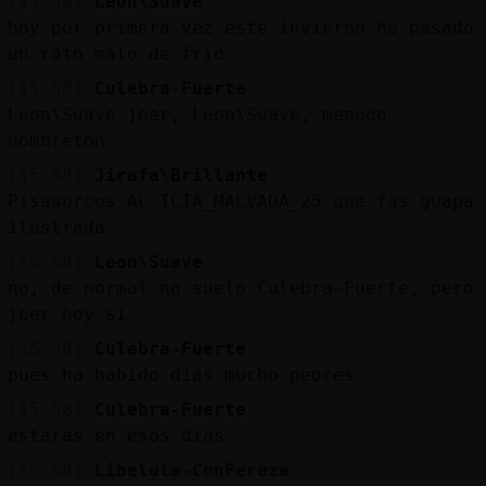
[15:58]
Leon\Suave
hoy por primera vez este invierno he pasado
un rato malo de frio
[15:58]
Culebra-Fuerte
Leon\Suave joer, Leon\Suave, menudo
hombreton
[15:58]
Jirafa\Brillante
Pisasurcos AL ICIA_MALVADA_25 que fas guapa
ilustrada
[15:58]
Leon\Suave
no, de normal no suelo Culebra-Fuerte, pero
joer hoy si
[15:58]
Culebra-Fuerte
pues ha habido dias mucho peores
[15:58]
Culebra-Fuerte
estaras en esos dias
[15:58]
Libelula-ConPereza