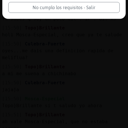
buenas Topo}Brillante MapacheLocuaz
No cumplo los requisitos - Salir
[15:50]
Ardilla\Breve
Ya sabes q soy un poco Gil . IP . Oí. As
[15:50]
Topo}Brillante
holi Mosca-Especial, creo que ya te salude
[15:50]
Culebra-Fuerte
oyes...me dais una definicion rapida de
meliflua?
[15:50]
Topo}Brillante
a mi me suena a chichinabo
[15:50]
Culebra-Fuerte
jajaja
[15:50]
Mosca-Especial
Topo}Brillante si t saludo yo ahora
[15:51]
Topo}Brillante
ah vale Mosca-Especial, que no estaba