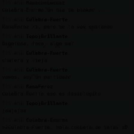
[15:46]
MapacheLocuaz
Culebra-Enorme un día te blokeo ...
[15:46]
Culebra-Fuerte
RanaFeroz xi, pero me lo voy quitando
[15:46]
Topo}Brillante
bigotuda, foca, algo ma?
[15:46]
Culebra-Fuerte
chatera y vieja
[15:46]
Culebra-Fuerte
vamos, soy un partidazo
[15:46]
RanaFeroz
Culebra-Fuerte eso es fisiologico
[15:46]
Topo}Brillante
jaajajaa
[15:46]
Culebra-Enorme
˃2Culebra-Fuerteۃ hola cocLeta de setas xD