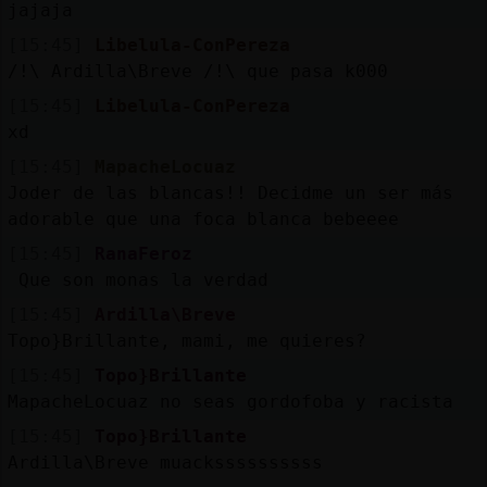
jajaja
[15:45]
Libelula-ConPereza
/!\ Ardilla\Breve /!\ que pasa k000
[15:45]
Libelula-ConPereza
xd
[15:45]
MapacheLocuaz
Joder de las blancas!! Decidme un ser más
adorable que una foca blanca bebeeee
[15:45]
RanaFeroz
Que son monas la verdad
[15:45]
Ardilla\Breve
Topo}Brillante, mami, me quieres?
[15:45]
Topo}Brillante
MapacheLocuaz no seas gordofoba y racista
[15:45]
Topo}Brillante
Ardilla\Breve muackssssssssss