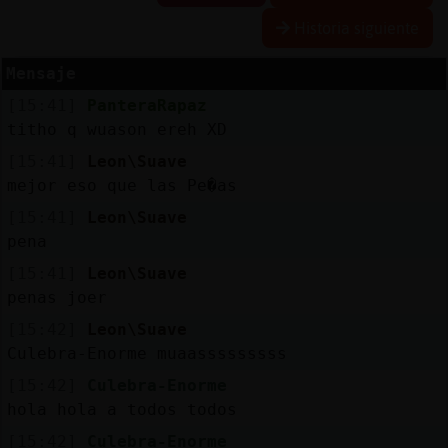
Historia siguiente
Mensaje
Reserva
[15:41]
PanteraRapaz
alias
titho q wuason ereh XD
[15:41]
Leon\Suave
mejor eso que las Pe�as
Actuali
[15:41]
Leon\Suave
contras
pena
[15:41]
Leon\Suave
penas joer
Actuali
[15:42]
Leon\Suave
IP
Culebra-Enorme muaasssssssss
virtual
[15:42]
Culebra-Enorme
hola hola a todos todos
[15:42]
Culebra-Enorme