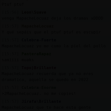
Ptuf ptuf
[15:56]
Leon\Suave
venga MapacheLocuaz deja los dramas xDDDD
[15:57]
MapacheLocuaz
Y qué sepáis que el ptuf ptuf es escupir
[15:57]
Culebra-Fuerte
MapacheLocuaz yo me como la piel del pollo
[15:57]
PanteraRapaz
samiiii muaks
[15:57]
Topo}Brillante
MapacheLocuaz recuerda que ya no eres
dramatica, aquella se quedo en 2022
[15:57]
Culebra-Enorme
˃2MapacheLocuazۃ no me copies!
[15:57]
Jirafa\Brillante
MapacheLocuaz que te hace esta gente