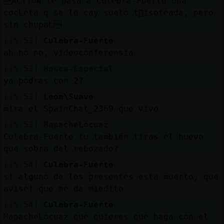
ACTION le pasa a Culebra-Fuerte una
cocLeta q se le cay󠡬 suelo t󡠰isoteada, pero
sin chupaL
[15:53]
Culebra-Fuerte
ah no no, videoconferensia
[15:53]
Mosca-Especial
ya podras con 2?
[15:53]
Leon\Suave
mira el SpainChat_2369 que vivo
[15:53]
MapacheLocuaz
Culebra-Fuerte tu también tiras el huevo
que sobra del rebozado?
[15:54]
Culebra-Fuerte
si alguno de los presentes esta muerto, que
avise! que me da miedito
[15:54]
Culebra-Fuerte
MapacheLocuaz que quieres que haga con el