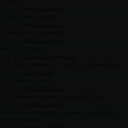
segura
[15:51]
Ardilla\Breve
Sería como Filulais?
[15:51]
MapacheLocuaz
Culebra-Fuerte de miel
[15:51]
Culebra-Fuerte
de miel fluida?
[15:51]
Libelula-ConPereza
/!\ Ardilla\Breve /!\ eres el tocapelotas ?
[15:51]
Leon\Suave
si, puede ser eso
[15:51]
Topo}Brillante
la segunda acepcion es peor Meliflua
[15:51]
Ardilla\Breve
Parece el nombre de una pasta de dientes
para celiac@s