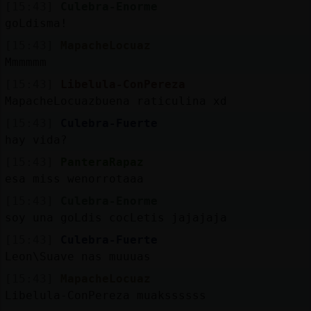
[15:43]
Culebra-Enorme
goLdisma!
[15:43]
MapacheLocuaz
Mmmmmm
[15:43]
Libelula-ConPereza
MapacheLocuazbuena raticulina xd
[15:43]
Culebra-Fuerte
hay vida?
[15:43]
PanteraRapaz
esa miss wenorrotaaa
[15:43]
Culebra-Enorme
soy una goLdis cocLetis jajajaja
[15:43]
Culebra-Fuerte
Leon\Suave nas muuuas
[15:43]
MapacheLocuaz
Libelula-ConPereza muakssssss