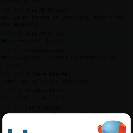
buenas tordas
[15:48]
Topo}Brillante
es tierna porque es jovencita, espera que
sea madurita
[15:48]
Topo}Brillante
Mosca-Especial buenas
[15:48]
MapacheLocuaz
Mosca-Especial muaksss la fontanera te
saluda
[15:48]
Culebra-Fuerte
como? que ya no soy madurita?
[15:48]
Culebra-Fuerte
oye, esto es un follon!
[15:49]
PanteraRapaz
a q no zabeis aomde me voy??? jijiji
[15:49]
Leon\Suave
depende del dia Culebra-Fuerte jajaja