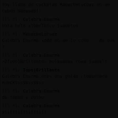
Mis
toy llena de cocLetas MapacheLocuaz no me
blogs
caben maaaaas!!
[15:42]
Culebra-Enorme
hola hola alberThico juapeton
Mis
[15:42]
MapacheLocuaz
foros
Culebra-Enorme xddd no me lo creo ...de que
?
[15:42]
Culebra-Enorme
˃2Topo}Brillanteۃ holaaaaaa coxa juapa!!
Registr
un
[15:43]
Topo}Brillante
canal
Culebra-Enorme eres una golda cloquetera
muacksssssssssss
[15:43]
Culebra-Enorme
de jamon y posho
Más
[15:43]
Culebra-Enorme
gestion
siiiiiiiiiiiiiiii