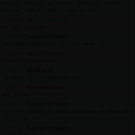
huevo? intento gastarlo, pero..si sobra,
pos no hago tortilla rara ni na
[15:54]
Mosca-Especial
yo ni con ina
[15:54]
Topo}Brillante
ves MapacheLocuaz? la rara eres tu
[15:54]
MapacheLocuaz
Otra decepción mas
[15:54]
RanaFeroz
Culebra-Fuerte pos muy mal
[15:54]
MapacheLocuaz
Que noooooo
[15:54]
Topo}Brillante
Culebra-Fuerte la MapacheLocuaz se hace una
tortilla
[15:54]
Topo}Brillante