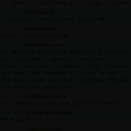
al final nos insultaba y lo tiraba ircguard
[15:56]
Leon\Suave
[Jirafa\Brillante] buenas tardes HM
[15:56]
Leon\Suave
siiii Culebra-Fuerte xD
[15:56]
MapacheLocuaz
Os odio ,he tratado de adaptarme a vosotros
pero no puedo ...queréis normalizar el
comer huevos con las manos y tirar el huevo
que sobra del rebozado ...tirais la piel
del pollo asado que será lo próximo? Me voy
,no encajo en este canal
[15:56]
Culebra-Fuerte
hola Moverachico38, que chico se moverá?
[15:56]
Jirafa\Brillante
HM AlberTho
[15:56]
MapacheLocuaz