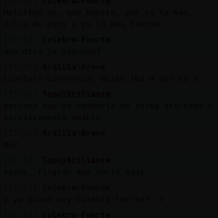
[15:52]
Culebra-Fuerte
Meliflua oh, que bonito, pos tu la mas
dulce de aqui y yo la mas tierna
[15:52]
Culebra-Fuerte
que dice la segunda?
[15:52]
Ardilla\Breve
Libelula-ConPereza, quién iba a ser si n
[15:52]
Topo}Brillante
persona que se comporta de forma afectada o
excesivamente amable
[15:52]
Ardilla\Breve
No?
[15:52]
Topo}Brillante
vamos, fingido que decis aqui
[15:52]
Culebra-Enorme
y yo quien soy Culebra-Fuerte? :(
[15:52]
Culebra-Fuerte