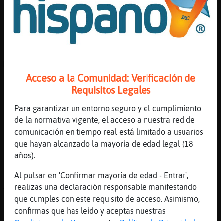
[15:49]
Topo}Brillante
Culebra-Fuerte si una de 40 dice que es
jovencita tu tambien
[15:49]
Mosca-Especial
MapacheLocuaz la desastacadora
Acceso a la Comunidad: Verificación de
[15:49]
Topo}Brillante
Requisitos Legales
PanteraRapaz a zzzzzzzzzzzzzzz
[15:49]
Culebra-Fuerte
Para garantizar un entorno seguro y el cumplimiento
aaaaaah
de la normativa vigente, el acceso a nuestra red de
comunicación en tiempo real está limitado a usuarios
[15:49]
Ardilla\Breve
que hayan alcanzado la mayoría de edad legal (18
Yo pensaba que la nieve se fabricaba con
años).
plantas... Ya no soy vegano?
[15:49]
Ardilla\Breve
Al pulsar en 'Confirmar mayoría de edad - Entrar',
Ah no, botas
realizas una declaración responsable manifestando
que cumples con este requisito de acceso. Asimismo,
[15:49]
Ardilla\Breve
confirmas que has leído y aceptas nuestras
Eran botas para la nieve