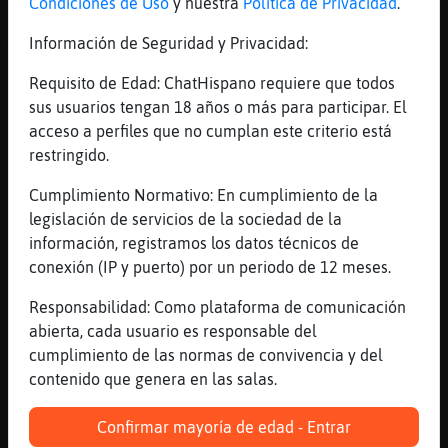
Condiciones de Uso
y nuestra
Política de Privacidad
.
[15:49]
Topo}Brillante
Ardilla\Breve tas mas tonto que nunca
Información de Seguridad y Privacidad:
jajajajaa
Requisito de Edad: ChatHispano requiere que todos
[15:49]
Topo}Brillante
sus usuarios tengan 18 años o más para participar. El
ya no sabe ni leer
acceso a perfiles que no cumplan este criterio está
[15:49]
Ardilla\Breve
restringido.
xD
Cumplimiento Normativo: En cumplimiento de la
[15:50]
PanteraRapaz
legislación de servicios de la sociedad de la
aixxx pero q vivas q sois missss
información, registramos los datos técnicos de
[15:50]
Topo}Brillante
conexión (IP y puerto) por un periodo de 12 meses.
buenas Meliflua
Responsabilidad: Como plataforma de comunicación
[15:50]
Culebra-Fuerte
abierta, cada usuario es responsable del
hola Meliflua
cumplimiento de las normas de convivencia y del
[15:50]
Leon\Suave
contenido que genera en las salas.
[Meliflua] buenas tardes
Confirmar mayoría de edad - Entrar
[15:50]
Mosca-Especial