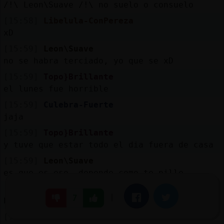
/!\ Leon\Suave /!\ no suelo o consuelo
[15:58]
Libelula-ConPereza
xD
[15:59]
Leon\Suave
no se habra terciado, yo que se xD
[15:59]
Topo}Brillante
el lunes fue horrible
[15:59]
Culebra-Fuerte
jaja
[15:59]
Topo}Brillante
y tuve que estar todo el dia fuera de casa
[15:59]
Leon\Suave
es que es eso, depende como te pille
[15:59]
Leon\Suave
|
Facebook
Twitter
7
hoy me tocaba
[15:59]
Culebra-Fuerte