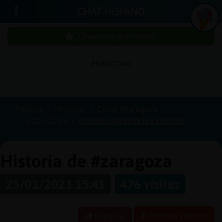
CHAT HISPANO
¡Chatea sin publicidad!
PUBLICIDAD
Iniciar
sesión
Portada
Historias
Canal #zaragoza
2023-01-25
63d1d6c04582ab16aa3b3c3b
¡Chatea
sin
publici
Historia de #zaragoza
25/01/2023 15:41
476 visitas
Crear
una
Reportar
Historia anterior
cuenta