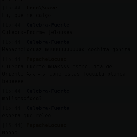
[15:44]
Leon\Suave
Ea, que me caigo
[15:44]
Culebra-Fuerte
Culebra-Enorme jelouses
[15:44]
Culebra-Fuerte
MapacheLocuaz muuuuuuuuuuas cochita gonita
[15:44]
MapacheLocuaz
Culebra-Fuerte muaksss estrellita de
Oriente 🤗🤗🤗🤗 cómo estás foquita blanca
bebeeee
[15:44]
Culebra-Fuerte
mallamaofoca?
[15:44]
Culebra-Fuerte
espera que releo
[15:44]
MapacheLocuaz
Noooo