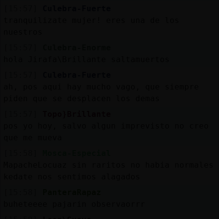
[15:57]
Culebra-Fuerte
tranquilizate mujer! eres una de los
nuestros
[15:57]
Culebra-Enorme
hola Jirafa\Brillante saltamuertos
[15:57]
Culebra-Fuerte
ah, pos aqui hay mucho vago, que siempre
piden que se desplacen los demas
[15:57]
Topo}Brillante
pos yo hoy, salvo algun imprevisto no creo
que me mueva
[15:58]
Mosca-Especial
MapacheLocuaz sin raritos no habia normales
kedate nos sentimos alagados
[15:58]
PanteraRapaz
buheteeee pajarin observaorrr