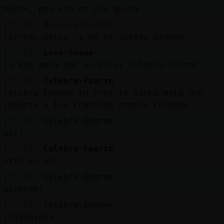
bueno, pos eso no nos gusta
[15:52]
Mosca-Especial
tierna, dulce y yo el vuejoo gruñon
[15:52]
Leon\Suave
tu mas mala que un dolor Culebra-Enorme
[15:52]
Culebra-Fuerte
Culebra-Enorme tu eres la bicha mala que
reparte a los chateros comida chupada
[15:52]
Culebra-Enorme
ole!
[15:52]
Culebra-Fuerte
esto es asi
[15:52]
Culebra-Enorme
oleeeee!
[15:52]
Culebra-Enorme
jajajajaja