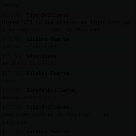
pobre
[15:56]
Topo}Brillante
Miguel2023 lo que quieres es ligar contigo
y no sabe cmo llamar tu atencion
[15:56]
Culebra-Fuerte
que se enfurruñaba
[15:56]
Leon\Suave
le dimos la turra
[15:56]
Culebra-Fuerte
xiii
[15:56]
Jirafa\Brillante
Buenas tardes se񯲥s
[15:56]
Topo}Brillante
SpainChat_2369 no me funcinan... no
insistas
[15:56]
Culebra-Fuerte