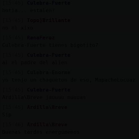
[15:45]
Culebra-Fuerte
hotia... estalen?
[15:45]
Topo}Brillante
no el xixo
[15:45]
RanaFeroz
Culebra-Fuerte tienes bigotito?
[15:45]
Culebra-Fuerte
al el padre del alien
[15:45]
Culebra-Enorme
yo tenjo un chaqueton de eso, MapacheLocuaz
[15:45]
Culebra-Fuerte
Ardilla\Breve jauuuu muuuas
[15:45]
Ardilla\Breve
Sip
[15:46]
Ardilla\Breve
Buenas tardes energúmenos