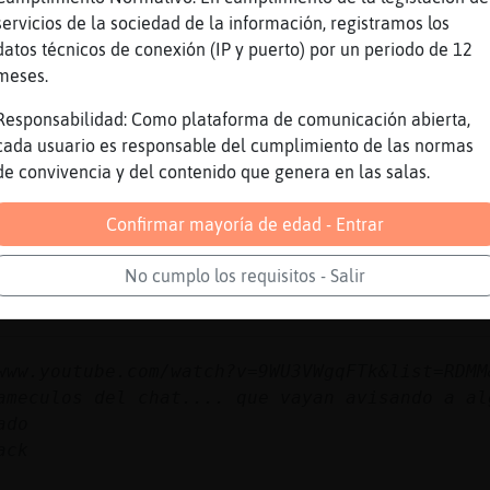
servicios de la sociedad de la información, registramos los
datos técnicos de conexión (IP y puerto) por un periodo de 12
leche con galletas
meses.
iSimpatica yo al Kike m᳠que de esp�lo entiend
Responsabilidad: Como plataforma de comunicación abierta,
cada usuario es responsable del cumplimiento de las normas
de convivencia y del contenido que genera en las salas.
Confirmar mayoría de edad - Entrar
No cumplo los requisitos - Salir
www.youtube.com/watch?v=9WU3VWgqFTk&list=RDMM
ameculos del chat.... que vayan avisando a al
ado
ack