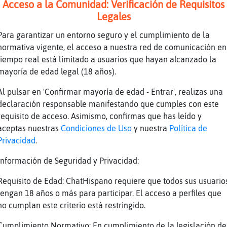
Acceso a la Comunidad: Verificación de Requisitos
Legales
Para garantizar un entorno seguro y el cumplimiento de la
normativa vigente, el acceso a nuestra red de comunicación en
tiempo real está limitado a usuarios que hayan alcanzado la
mayoría de edad legal (18 años).
ese el wenoro del anuncio la pondr� pero el q
Al pulsar en 'Confirmar mayoría de edad - Entrar', realizas una
declaración responsable manifestando que cumples con este
y a tener que hacer con vosotras, me lo voy a
requisito de acceso. Asimismo, confirmas que has leído y
79
aceptas nuestras
Condiciones de Uso
y nuestra
Política de
_4733 pues mira bien como se escribe acuaserv
Privacidad
.
risa que es broma, no te lo tomes a mal
cino, quedamos en el cervino
Información de Seguridad y Privacidad:
Requisito de Edad: ChatHispano requiere que todos sus usuario
tengan 18 años o más para participar. El acceso a perfiles que
no cumplan este criterio está restringido.
Cumplimiento Normativo: En cumplimiento de la legislación de