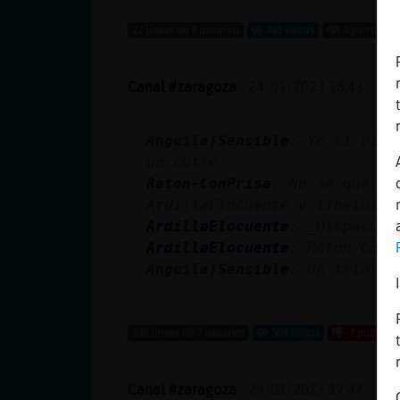
22 líneas de 4 usuarios
465 visitas
0 puntos
Canal #zaragoza
-
24/01/2023 18:43
Anguila}Sensible
: Yo si vini
un cutre
Raton-ConPrisa
: No se que vo
ArdillaElocuente y libelula_
ArdillaElocuente
: _HispaChat
ArdillaElocuente
: Raton-ConP
Anguila}Sensible
: Un trio ve
...
148 líneas de 7 usuarios
504 visitas
-7 puntos
Canal #zaragoza
-
24/01/2023 17:47