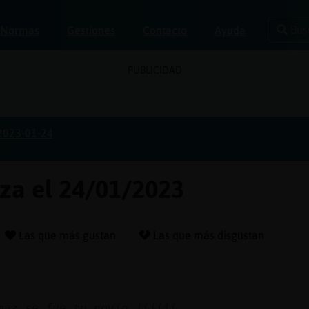
Bus
Normas
Gestiones
Contacto
Ayuda
PUBLICIDAD
2023-01-24
oza el 24/01/2023
Las que más gustan
Las que más disgustan
paz se fue tu novio jijiji