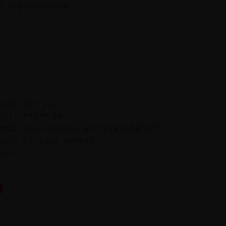
e organización
kiño for yu
bil :***** bb
emdo los vakeros en telejota????
esta el toca huevos
nos