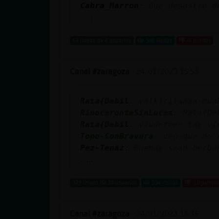
Cabra_Marron
: Que desastre d
...
63 líneas de 4 usuarios
548 visitas
-6 puntos
Canal #zaragoza
-
24/01/2023 15:55
Rata{Debil
: valkiritaaaa mua
RinoceronteSinLuces
: Rata{De
Rata{Debil
: viudeteee tas vi
Topo-ConBravura
: veo que no 
Pez-Tenaz
: Buenas sean herba
...
329 líneas de 14 usuarios
534 visitas
-10 puntos
Canal #zaragoza
-
24/01/2023 15:35