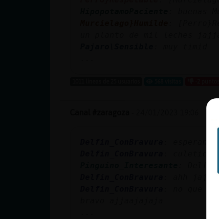
HipopotamoPaciente
: buenas M
Murcielago}Humilde
: [Perro}R
un planto de mil leches jajj
Pajaro\Sensible
: muy timid
...
1011 líneas de 25 usuarios
568 visitas
-2 punto
Canal #zaragoza
-
24/01/2023 19:06
Delfin_ConBravura
: esperando
Delfin_ConBravura
: culeticoo
Pinguino_Interesante
: Delfin
Delfin_ConBravura
: ahh jajaj
Delfin_ConBravura
: no que ho
bravo ajjaajajaja
...