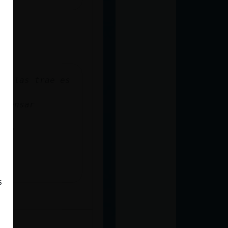
ue las trae es
 pensar
ice
s