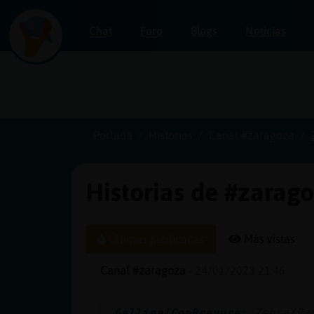
Chat
Foro
Blogs
Noticias
Iniciar
sesión
Portada
Historias
Canal #zaragoza
Historias de #zarag
¡Chatea
sin
publicidad!
Últimas publicadas
Más vistas
Canal #zaragoza
-
24/01/2023 21:46
Crear
una
Gallina{ConBravura
: Zebra{Ra