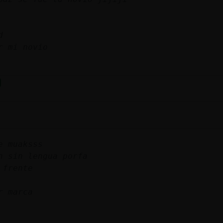
d
r mi novio
e muaksss
n sin lengua porfa
 frente
r marca