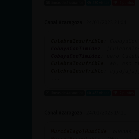
Mis blogs
58 líneas de 5 usuarios
530 visitas
-2 puntos
Canal #zaragoza
-
24/01/2023 21:04
Mis foros
CulebraInsufrible
: CobayaCon
CobayaConTimidez
: [CulebraIn
CobayaConTimidez
: pero Culeb
Registrar
CulebraInsufrible
: ah, eso t
un canal
CulebraInsufrible
: ajjajajaj
...
21 líneas de 4 usuarios
452 visitas
-2 puntos
Más
gestiones
Canal #zaragoza
-
24/01/2023 19:11
Murcielago}Humilde
: buenas t
Perro}Respetable
: [Murcielag