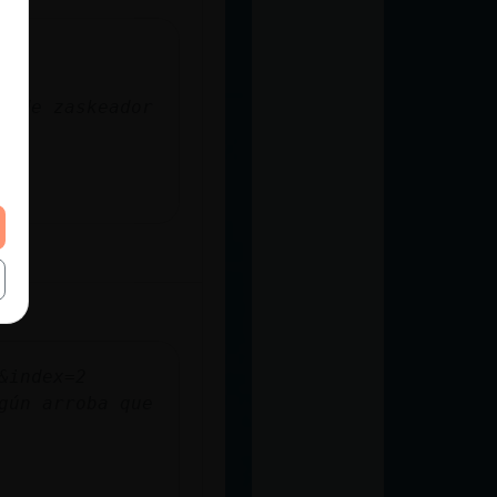
o de zaskeador
&index=2
gún arroba que