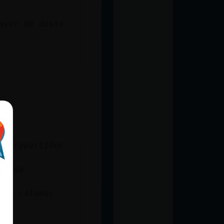
ayer me diste
al repartidor
llega
 un calamar