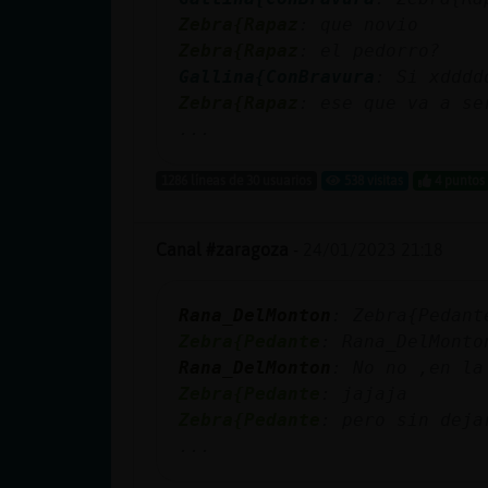
cuenta
Zebra{Rapaz
: que novio
Zebra{Rapaz
: el pedorro?
Gallina{ConBravura
: Si xdddd
Zebra{Rapaz
: ese que va a se
Reservar
...
alias
1286 líneas de 30 usuarios
538 visitas
4 puntos
Actualizar
Canal #zaragoza
-
24/01/2023 21:18
contraseña
Rana_DelMonton
: Zebra{Pedant
Zebra{Pedante
: Rana_DelMonto
Rana_DelMonton
: No no ,en la
Actualizar
Zebra{Pedante
: jajaja
IP virtual
Zebra{Pedante
: pero sin deja
...