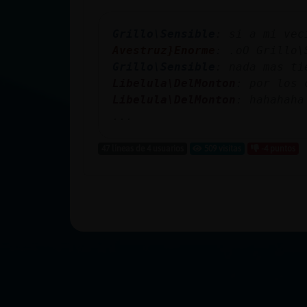
Grillo\Sensible
: si a mi vec
Avestruz}Enorme
: .oO Grillo\
Grillo\Sensible
: nada mas ti
Libelula\DelMonton
: por los 
Libelula\DelMonton
: hahahaha
...
47 líneas de 4 usuarios
509 visitas
-4 puntos