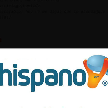
urcielago}Humilde
espetable] hoy no me digas que te acompa񥬠que 
ajaj7
s
 estoy yo a uno , joer todo el dia esperando 
o miooo muasssssssssssssss
_ConBravura pues vete de casa que seguro que 
aja
y no me muevo a no ser que me digais de tomar