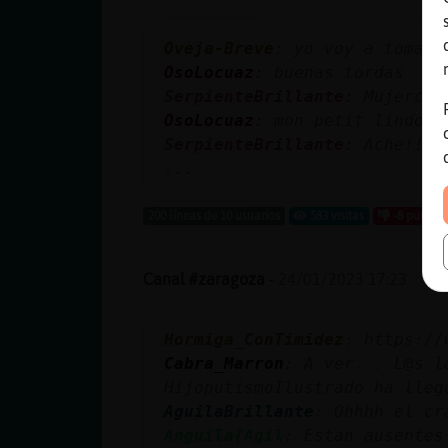
Oveja-Breve
: yo voy a tomar 
OsoLocuaz
: buenas tordas
SerpienteBrillante
: Mujercas
OsoLocuaz
: mon petit lindor
SerpienteBrillante
: Ache!!!
...
200 líneas de 10 usuarios
583 visitas
-8 puntos
Canal #zaragoza
-
24/01/2023 17:23
Hormiga_ConTimidez
: https://
Cabra_Marron
: A ver... L@s l
HijoputismoIlustrado ha lleg
AguilaBrillante
: Ohhhh el cr
Anguila{Agil
: Estan ausentes