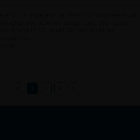
ina se le escapase un jato lo encontraria en 
Sensible Oo. vivo en medio casi del campo
ene q seguir el ruido de los disparos
cascabeles?
 pium
1
2
3