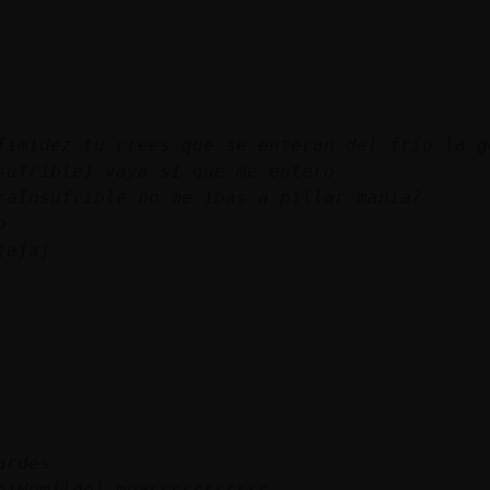
Timidez tu crees que se enteran del frío la g
sufrible] vaya si que me entero
raInsufrible no me ibas a pillar mania?
b
jajaj
ardes
o}Humilde] muasssssssssss