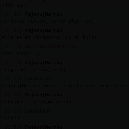
ajjajaa
[13:49]
Pajaro{Marron
no somos novios, somos algo más,
[13:49]
Pajaro{Marron
ella es mi receptora, yo su bulto
[13:50]
Gallina-Insufrible
uiii menos 10
[13:50]
Pajaro{Marron
luego nos leemos, ciao
[13:50]
Lobo\Azul
Pajaro{Marron abrázame mucho que tengo frio
[13:50]
Pajaro{Marron
Lobo\Azul: guau,me quedo
[13:50]
Lobo\Azul
Xddddd
[13:50]
Pajaro{Marron