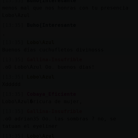
Mis
[13:35]
Buho{Interesante
blogs
menos mal que nos honras con tu presencia
Lobo\Azul
[13:35]
Buho{Interesante
Mis
[13:35]
Lobo\Azul
foros
Buenos días cuchufletos divinosss
[13:35]
Gallina-Insufrible
.oO Lobo\Azul Oo. buenos dias!
Registrar
un
[13:35]
Lobo\Azul
Xddddd
canal
[13:35]
Cobaya_Eficiente
Lobo\Azul�ricura de mujer,
[13:35]
Gallina-Insufrible
Más
.oO adrian35 Oo. las sombras ? no, se
gestiones
tatuan el eyeliner
[13:35]
Lobo\Azul