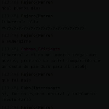
[13:48]
Pajaro{Marron
hoal buenos días
[13:49]
Pajaro{Marron
Lobo\Azul: alla
voyyyyyyyyyyyyyyyyyyyyyyyyyyyyyyyy
[13:49]
Pajaro{Marron
a sumergirme
[13:49]
Cobaya_Eficiente
Lobo\Azul a mi no me importa tengas mas
novios, prefiero un pastel compartido que
un cacho de pan duro para mi solo�]
[13:49]
Pajaro{Marron
que tal maja
[13:49]
Buho{Interesante
si, fue un espasmo natural y totalmente
involuntario
[13:49]
Pajaro{Marron