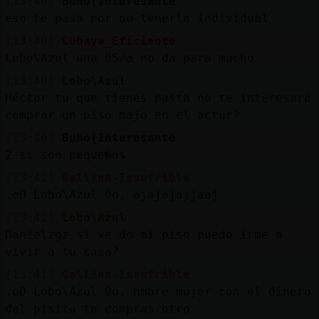
[13:40]
Buho{Interesante
eso te pasa por no tenerla individual
[13:40]
Cobaya_Eficiente
Lobo\Azul una 85/a no da para mucho
[13:40]
Lobo\Azul
Héctor tu que tienes pasta no te interesará
comprar un piso majo en el actur?
[13:40]
Buho{Interesante
2 si son peque�os
[13:41]
Gallina-Insufrible
.oO Lobo\Azul Oo. ajajajajjaaj
[13:41]
Lobo\Azul
Danielzgz si ve do mi piso puedo irme a
vivir a tu casa?
[13:41]
Gallina-Insufrible
.oO Lobo\Azul Oo. hmbre mujer con el dinero
del pisito te compras otro