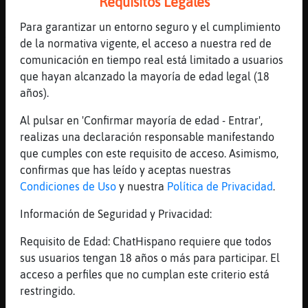
Requisitos Legales
[13:44]
Pez{ConPereza
Para garantizar un entorno seguro y el cumplimiento
Algun maduro act?
de la normativa vigente, el acceso a nuestra red de
[13:44]
Gallina-Insufrible
comunicación en tiempo real está limitado a usuarios
.oO Buho{Interesante Oo. 14 euros de
que hayan alcanzado la mayoría de edad legal (18
mantenimiento.. que mantenimiento!!
años).
[13:44]
Buho{Interesante
Al pulsar en 'Confirmar mayoría de edad - Entrar',
er cesar quere lo ques der cesar
realizas una declaración responsable manifestando
[13:44]
Buho{Interesante
que cumples con este requisito de acceso. Asimismo,
sisi
confirmas que has leído y aceptas nuestras
Condiciones de Uso
y nuestra
Política de Privacidad
.
[13:44]
Cobaya_Eficiente
Lobo\Azul��l caso es que no conduces,
Información de Seguridad y Privacidad:
tendre que regalarte un patinete por tu
cumple
Requisito de Edad: ChatHispano requiere que todos
sus usuarios tengan 18 años o más para participar. El
[13:45]
Lobo\Azul
acceso a perfiles que no cumplan este criterio está
Cobaya_Eficiente jajajja vale ,quién eres?
restringido.
[13:45]
Zebra{Real