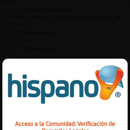
hacer?
[13:43]
Buho{Interesante
tuve que pagar el ibi el otro dia y ya me
dio cosilla
[13:43]
Zebra{Real
hay crisis
[13:43]
Zebra{Real
xD
[13:43]
Gallina-Insufrible
callar co񥮮 nada de impuestos
[13:43]
Cobaya_Eficiente
Lobo\Azul��olo dejarte mirar�por mi
[13:43]
Gallina-Insufrible
brrrr
[13:44]
Buho{Interesante
[Gallina-Insufrible] la comision de la
Acceso a la Comunidad: Verificación de
tarjeta, eso si que me da coraje pagar