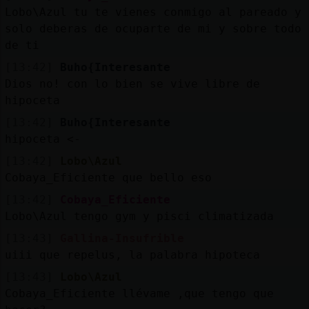
Lobo\Azul tu te vienes conmigo al pareado y
solo deberas de ocuparte de mi y sobre todo
de ti
[13:42]
Buho{Interesante
Dios no! con lo bien se vive libre de
hipoceta
[13:42]
Buho{Interesante
hipoceta <-
[13:42]
Lobo\Azul
Cobaya_Eficiente que bello eso
[13:42]
Cobaya_Eficiente
Lobo\Azul tengo gym y pisci climatizada
[13:43]
Gallina-Insufrible
uiii que repelus, la palabra hipoteca
[13:43]
Lobo\Azul
Cobaya_Eficiente llévame ,que tengo que