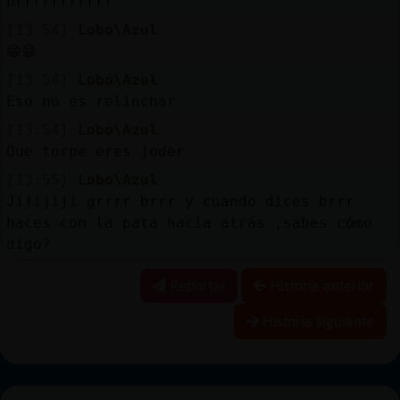
brrrrrrrrrrr
[13:54]
Lobo\Azul
😁😁
[13:54]
Lobo\Azul
Eso no es relinchar
[13:54]
Lobo\Azul
Que torpe eres joder
[13:55]
Lobo\Azul
Jijijiji grrrr brrr y cuando dices brrr
haces con la pata hacia atrás ,sabes cómo
digo?
Reportar
Historia anterior
Historia siguiente