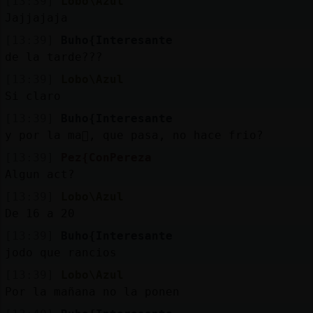
[13:39]
Lobo\Azul
Jajjajaja
[13:39]
Buho{Interesante
de la tarde???
[13:39]
Lobo\Azul
Si claro
[13:39]
Buho{Interesante
y por la ma񡮡, que pasa, no hace frio?
[13:39]
Pez{ConPereza
Algun act?
[13:39]
Lobo\Azul
De 16 a 20
[13:39]
Buho{Interesante
jodo que rancios
[13:39]
Lobo\Azul
Por la mañana no la ponen