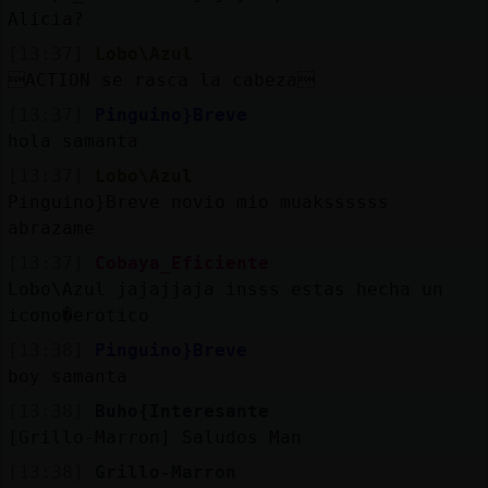
Alicia?
[13:37]
Lobo\Azul
ACTION se rasca la cabeza
[13:37]
Pinguino}Breve
hola samanta
[13:37]
Lobo\Azul
Pinguino}Breve novio mio muakssssss
abrazame
[13:37]
Cobaya_Eficiente
Lobo\Azul jajajjaja insss estas hecha un
icono�erotico
[13:38]
Pinguino}Breve
boy samanta
[13:38]
Buho{Interesante
[Grillo-Marron] Saludos Man
[13:38]
Grillo-Marron