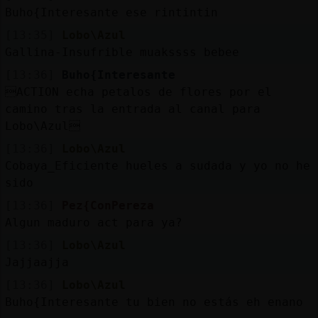
Buho{Interesante ese rintintin
[13:35]
Lobo\Azul
Gallina-Insufrible muakssss bebee
[13:36]
Buho{Interesante
ACTION echa petalos de flores por el
camino tras la entrada al canal para
Lobo\Azul
[13:36]
Lobo\Azul
Cobaya_Eficiente hueles a sudada y yo no he
sido
[13:36]
Pez{ConPereza
Algun maduro act para ya?
[13:36]
Lobo\Azul
Jajjaajja
[13:36]
Lobo\Azul
Buho{Interesante tu bien no estás eh enano