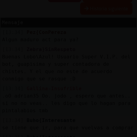
Historia siguiente
Mensaje
Reservar
[13:34]
Pez{ConPereza
alias
Algun maduro act para ya?
[13:34]
Zebra}SinRespeto
Buenas Lobo\Azul! Usuario Super V.I.P. del
Actualizar
bot, guapisima y super contadora de
contraseña
chistes. Y el que no este de acuerdo
conmigo que se rasque :D
[13:34]
Gallina-Insufrible
Actualizar
.oO adrian35 Oo. jodo , espero que antes..
IP
si no no veas.. les digo que lo hagan para
virtual
pintalabios tmb
[13:34]
Buho{Interesante
se tiene que ir, para que vuelvas a comprar