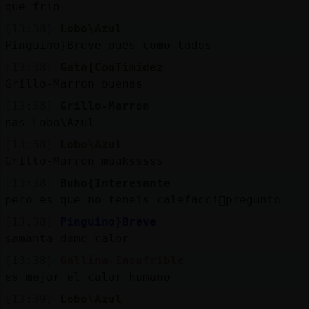
que frio
[13:38]
Lobo\Azul
Pinguino}Breve pues como todos
[13:38]
Gata{ConTimidez
Grillo-Marron buenas
[13:38]
Grillo-Marron
nas Lobo\Azul
[13:38]
Lobo\Azul
Grillo-Marron muaksssss
[13:38]
Buho{Interesante
pero es que no teneis calefacci󮿠pregunto
[13:38]
Pinguino}Breve
samanta dame calor
[13:38]
Gallina-Insufrible
es mejor el calor humano
[13:39]
Lobo\Azul