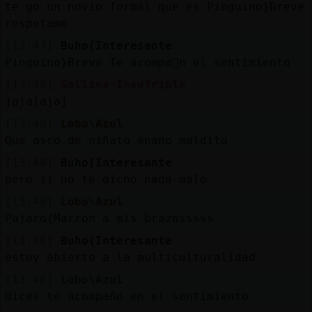
te go un novio formal que es Pinguino}Breve
respetame
[13:47]
Buho{Interesante
Pinguino}Breve Te acompa񯠥n el sentimiento
[13:48]
Gallina-Insufrible
jajajajaj
[13:48]
Lobo\Azul
Que asco de niñato enano maldito
[13:48]
Buho{Interesante
pero si no te dicho nada malo
[13:48]
Lobo\Azul
Pajaro{Marron a mis brazosssss
[13:48]
Buho{Interesante
estoy abierto a la multiculturalidad
[13:48]
Lobo\Azul
Dices te acompaño en el sentimiento