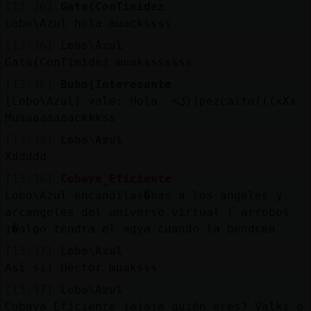
[13:36]
Gata{ConTimidez
Lobo\Azul hola muackssss
[13:36]
Lobo\Azul
Gata{ConTimidez muaksssssss
[13:36]
Buho{Interesante
[Lobo\Azul] vale: Hola- <ک))pezcaito(((xXx
Muaaaaaaaackkkss
[13:36]
Lobo\Azul
Xddddd
[13:36]
Cobaya_Eficiente
Lobo\Azul encandilas�has a los angeles y
arcangeles del universo virtual ( arrobos
)�algo tendra el agya cuando la bendcen
[13:37]
Lobo\Azul
Así si! Héctor muaksss
[13:37]
Lobo\Azul
Cobaya_Eficiente jajaja quién eres? Valki o