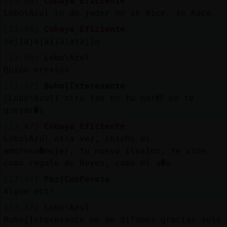
[13:46]
Cobaya_Eficiente
Lobo\Azul lo de joder no se dice, se hace
[13:46]
Cobaya_Eficiente
jajjajajajjajajajja
[13:46]
Lobo\Azul
Quién eressss
[13:47]
Buho{Interesante
[Lobo\Azul] otro fan en tu har鮬 no te
quejar�s
[13:47]
Cobaya_Eficiente
Lobo\Azul otra vez, chichi el
amoroso�mujer, tu nueva ilusion, te vine
como regalo de Reyes, como el a�o
[13:47]
Pez{ConPereza
Algun act?
[13:47]
Lobo\Azul
Buho{Interesante no me difames gracias solo