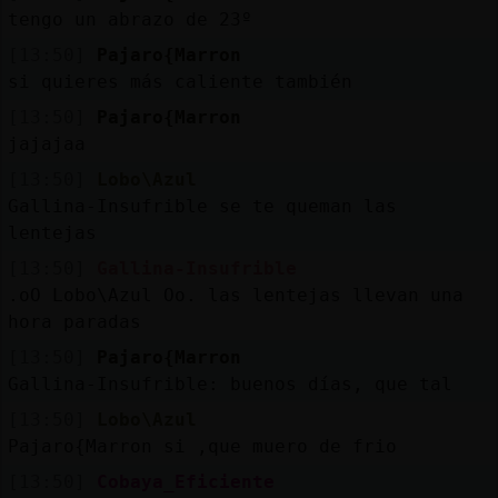
tengo un abrazo de 23º
[13:50]
Pajaro{Marron
si quieres más caliente también
[13:50]
Pajaro{Marron
jajajaa
[13:50]
Lobo\Azul
Gallina-Insufrible se te queman las
lentejas
[13:50]
Gallina-Insufrible
.oO Lobo\Azul Oo. las lentejas llevan una
hora paradas
[13:50]
Pajaro{Marron
Gallina-Insufrible: buenos días, que tal
[13:50]
Lobo\Azul
Pajaro{Marron si ,que muero de frio
[13:50]
Cobaya_Eficiente