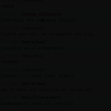
[13:45]
Lobo\Azul
Xdddd
[13:45]
Cobaya_Eficiente
Lobo\Azul soy tu�nueva ilusion
[13:46]
Lobo\Azul
Espera que casi me atraganto con algo
[13:46]
Zebra{Real
jajajaja yo un Lamborghini
[13:46]
Lobo\Azul
Xdddddd
[13:46]
Lobo\Azul
Cobaya_Eficiente joder dímelo
[13:46]
Zebra{Real
me lo hare con trocitos de carton xd
[13:46]
Buho{Interesante
Lamborghini rosa con cestita?