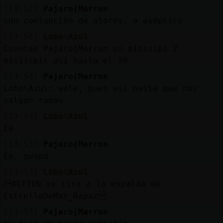
[13:52]
Pajaro{Marron
con conjunción de olores, o aséptico
[13:52]
Lobo\Azul
Cuentas Pajaro{Marron un misisipi 2
misisipis así hasta el 20
[13:53]
Pajaro{Marron
Lobo\Azul: vale, pues así hasta que nos
salgan ramas
[13:53]
Lobo\Azul
Ea
[13:53]
Pajaro{Marron
Ea, guapa
[13:53]
Lobo\Azul
ACTION se tira a la espalda de
EstrellaDeMar_Rapaz
[13:53]
Pajaro{Marron