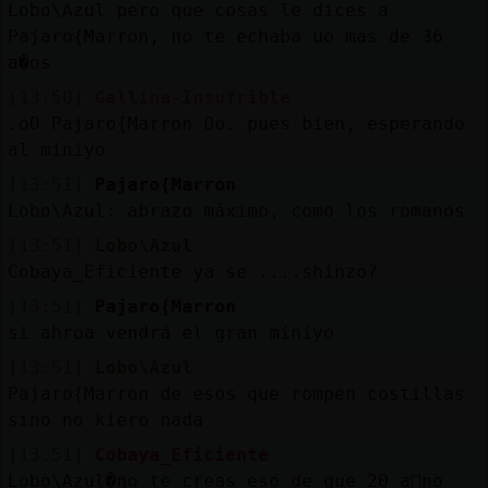
Lobo\Azul pero que cosas le dices a
Pajaro{Marron, no te echaba uo mas de 36
a�os
[13:50]
Gallina-Insufrible
.oO Pajaro{Marron Oo. pues bien, esperando
al miniyo
[13:51]
Pajaro{Marron
Lobo\Azul: abrazo máximo, como los romanos
[13:51]
Lobo\Azul
Cobaya_Eficiente ya se ....shinzo?
[13:51]
Pajaro{Marron
si ahroa vendrá el gran miniyo
[13:51]
Lobo\Azul
Pajaro{Marron de esos que rompen costillas
sino no kiero nada
[13:51]
Cobaya_Eficiente
Lobo\Azul�no te creas eso de que 20 a񯳠no