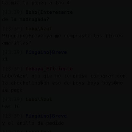
La mia la ponen a las 4
[13:39]
Buho{Interesante
de la madrugada?
[13:39]
Lobo\Azul
Pinguino}Breve ya me compraste las flores
amarillas?
[13:39]
Pinguino}Breve
si
[13:39]
Cobaya_Eficiente
Lobo\Azul ojo qie no te quise comparar con
la chocholina�eh eso de boys boys boys�no
te pega
[13:39]
Lobo\Azul
Las 16
[13:39]
Pinguino}Breve
y el anillo de pedida