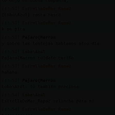
te dejo en buena compañía,
[13:53]
EstrellaDeMar_Rapaz
[Lobo\Azul] rasca rasca
[13:53]
EstrellaDeMar_Rapaz
k me pica
[13:53]
Pajaro{Marron
y sobre las lentejas hablamos otro día
[13:53]
Lobo\Azul
Pajaro{Marron cuidate cariño
[13:53]
EstrellaDeMar_Rapaz
hahaha
[13:53]
Pajaro{Marron
Lobo\Azul: tú también preciosa
[13:54]
Lobo\Azul
EstrellaDeMar_Rapaz relincha para mí
[13:54]
EstrellaDeMar_Rapaz