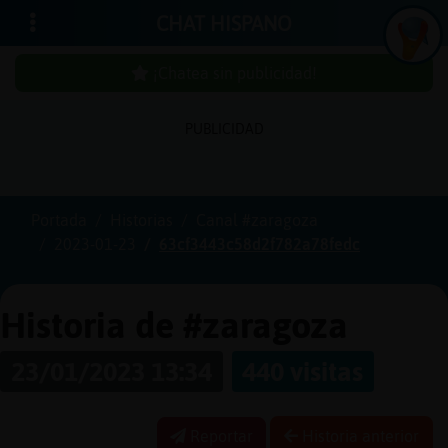
CHAT HISPANO
¡Chatea sin publicidad!
PUBLICIDAD
Iniciar
sesión
Portada
Historias
Canal #zaragoza
2023-01-23
63cf3443c58d2f782a78fedc
¡Chatea
sin
publicidad!
Historia de #zaragoza
23/01/2023 13:34
440 visitas
Crear
una
Reportar
Historia anterior
cuenta