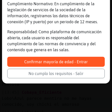
Gallina-Insufrible pelijrosa holillas!
Cumplimiento Normativo: En cumplimiento de la
jajaja
legislación de servicios de la sociedad de la
información, registramos los datos técnicos de
[13:45]
Lobo\Azul
conexión (IP y puerto) por un periodo de 12 meses.
No me volváis loca
[13:45]
Gallina-Insufrible
Responsabilidad: Como plataforma de comunicación
.oO Zebra{Real Oo. jejejejje
abierta, cada usuario es responsable del
cumplimiento de las normas de convivencia y del
[13:45]
Buho{Interesante
contenido que genera en las salas.
sabes quien esta loca loca?
[13:45]
Buho{Interesante
Confirmar mayoría de edad - Entrar
[Lobo\Azul]
[13:45]
Lobo\Azul
No cumplo los requisitos - Salir
Y no quiero patinete quiero una bici con
cestita
[13:45]
Cobaya_Eficiente
Lobo\Azul parece mentira no me hayas
conocido, soy chichi el amoroso