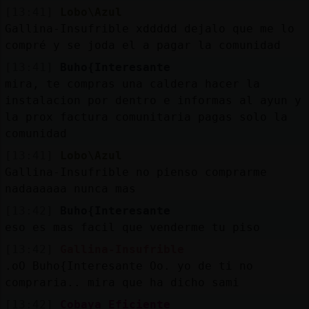
[13:41]
Lobo\Azul
Gallina-Insufrible xddddd dejalo que me lo
compré y se joda el a pagar la comunidad
[13:41]
Buho{Interesante
mira, te compras una caldera hacer la
instalacion por dentro e informas al ayun y
la prox factura comunitaria pagas solo la
comunidad
[13:41]
Lobo\Azul
Gallina-Insufrible no pienso comprarme
nadaaaaaa nunca mas
[13:42]
Buho{Interesante
eso es mas facil que venderme tu piso
[13:42]
Gallina-Insufrible
.oO Buho{Interesante Oo. yo de ti no
compraria.. mira que ha dicho sami
[13:42]
Cobaya_Eficiente