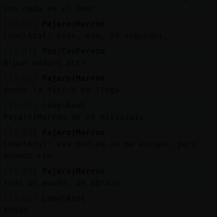
son nada en el amor
[13:51]
Pajaro{Marron
Lobo\Azul: esos, eso, 20 segundos,
[13:51]
Pez{ConPereza
Algun maduro act?
[13:51]
Pajaro{Marron
donde la física no llega
[13:51]
Lobo\Azul
Pajaro{Marron de 20 misisipis
[13:52]
Pajaro{Marron
Lobo\Azul: esa medida se me escapa, pero
menudo río
[13:52]
Pajaro{Marron
todo un mundo, de abrazo
[13:52]
Lobo\Azul
Xdddd