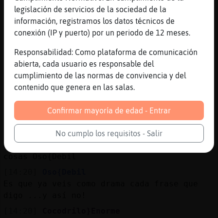
legislación de servicios de la sociedad de la
[14:19]
Oso{Debil
información, registramos los datos técnicos de
Xddddd
conexión (IP y puerto) por un periodo de 12 meses.
[14:19]
Cocodrilo}Enorme
jajajajaajaaj
Responsabilidad: Como plataforma de comunicación
abierta, cada usuario es responsable del
[14:19]
Avestruz-Torpe
cumplimiento de las normas de convivencia y del
Jajajaja gargamhed
contenido que genera en las salas.
[14:19]
Oso{Debil
gargamhed no estabas cocinando? Solo vienes
Confirmar mayoría de edad - Entrar
a atacar a tu esposa
[14:19]
Cocodrilo}Enorme
No cumplo los requisitos - Salir
mira como se asoma para recordarte las
cosas Oso{Debil
[14:20]
Oso{Debil
Es que ya veis como drama cada frase que
digo ...y así no!
[14:20]
Cocodrilo}Enorme