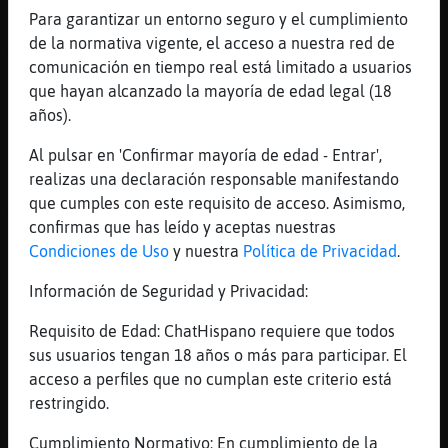
Para garantizar un entorno seguro y el cumplimiento
[14:17]
Oso{Debil
de la normativa vigente, el acceso a nuestra red de
Xddddd confirmo!
comunicación en tiempo real está limitado a usuarios
[14:17]
Cocodrilo}Enorme
que hayan alcanzado la mayoría de edad legal (18
jajajajaja
años).
[14:17]
Cocodrilo}Enorme
Al pulsar en 'Confirmar mayoría de edad - Entrar',
si acaba de empezar
realizas una declaración responsable manifestando
[14:17]
Oso{Debil
que cumples con este requisito de acceso. Asimismo,
Y llevábamos 10 días solo
confirmas que has leído y aceptas nuestras
[14:17]
Oso{Debil
Condiciones de Uso
y nuestra
Política de Privacidad
.
Jajahaha
Información de Seguridad y Privacidad:
[14:18]
Cocodrilo}Enorme
jajjajajja
Requisito de Edad: ChatHispano requiere que todos
sus usuarios tengan 18 años o más para participar. El
[14:18]
Cocodrilo}Enorme
acceso a perfiles que no cumplan este criterio está
pues si tenias que estar harta
restringido.
[14:18]
Oso{Debil
Yessss y cada día más
Cumplimiento Normativo: En cumplimiento de la