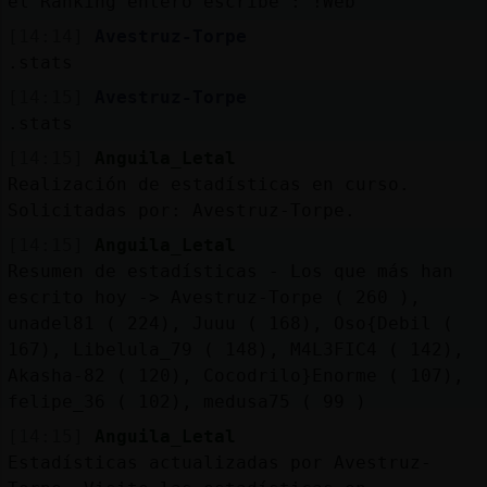
el Ranking entero escribe : !Web
Mis
blogs
[14:14]
Avestruz-Torpe
.stats
[14:15]
Avestruz-Torpe
.stats
Mis
[14:15]
Anguila_Letal
foros
Realización de estadísticas en curso.
Solicitadas por: Avestruz-Torpe.
[14:15]
Anguila_Letal
Registr
Resumen de estadísticas - Los que más han
un
escrito hoy -> Avestruz-Torpe ( 260 ),
canal
unadel81 ( 224), Juuu ( 168), Oso{Debil (
167), Libelula_79 ( 148), M4L3FIC4 ( 142),
Akasha-82 ( 120), Cocodrilo}Enorme ( 107),
felipe_36 ( 102), medusa75 ( 99 )
Más
[14:15]
Anguila_Letal
gestion
Estadísticas actualizadas por Avestruz-