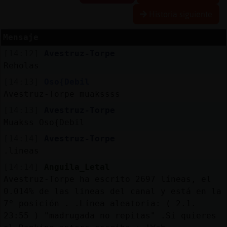
Historia siguiente
Mensaje
Reserva
[14:12]
Avestruz-Torpe
alias
Reholas
[14:13]
Oso{Debil
Avestruz-Torpe muakssss
Actuali
[14:13]
Avestruz-Torpe
contras
Muakss Oso{Debil
[14:14]
Avestruz-Torpe
.lineas
Actuali
[14:14]
Anguila_Letal
IP
Avestruz-Torpe ha escrito 2697 líneas, el
virtual
0.014% de las lineas del canal y está en la
7º posición . .Línea aleatoria: ( 2.1.
23:55 ) "madrugada no repitas" .Si quieres