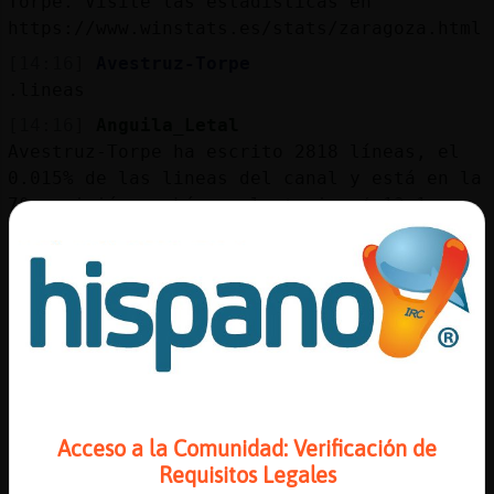
Torpe. Visite las estadísticas en
https://www.winstats.es/stats/zaragoza.html
[14:16]
Avestruz-Torpe
.lineas
[14:16]
Anguila_Letal
Avestruz-Torpe ha escrito 2818 líneas, el
0.015% de las lineas del canal y está en la
7º posición . .Línea aleatoria: ( 13.1.
14:26 ) "Es bueno llorar y soltar" .Si
quieres el Ranking entero escribe : !Web
[14:17]
Oso{Debil
.lineas
[14:17]
Anguila_Letal
Oso{Debil ha escrito 8399 líneas, el 0.043%
de las lineas del canal y está en la 1º
posición . .Línea aleatoria: ( 10.1. 21:27
Acceso a la Comunidad: Verificación de
) "en fin , que harta estoy del 2023" .Si
Requisitos Legales
quieres el Ranking entero escribe : !Web