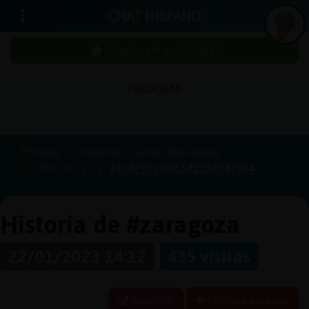
CHAT HISPANO
¡Chatea sin publicidad!
PUBLICIDAD
Iniciar
sesión
Portada
Historias
Canal #zaragoza
2023-01-22
63cde35a9f065d233e747984
¡Chatea
sin
publici
Historia de #zaragoza
22/01/2023 14:12
435 visitas
Crear
una
Reportar
Historia anterior
cuenta