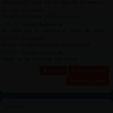
[Oso{Debil] pero si te ries de tu sombra
[14:20]
Oso{Debil
Cocodrilo}Enorme díselo a estos
[14:20]
Cocodrilo}Enorme
no saben que es comedia en lugar de drama
[14:21]
Oso{Debil
Oleeee Cocodrilo}Enorme 💪💪💪👏👏👏👏
[14:21]
Cocodrilo}Enorme
luego se te escuchan las risas
Reportar
Historia anterior
Historia siguiente
PUBLICIDAD