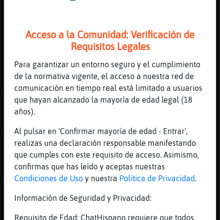
Jajajaja CobayaNaranja
[09:51]
CobayaNaranja
Acceso a la Comunidad: Verificación de
Jirafa-Azul es joven y activo
Requisitos Legales
[09:52]
Jirafa-Azul
Tengo mucha vitalidad pero joven no soy
Para garantizar un entorno seguro y el cumplimiento
de la normativa vigente, el acceso a nuestra red de
[09:52]
CobayaNaranja
comunicación en tiempo real está limitado a usuarios
Me apetece hoy pa jalar papas fritas de
que hayan alcanzado la mayoría de edad legal (18
sart鮠fritas con un ajito
años).
[09:52]
Jirafa-Azul
Me has pillado que me iba CobayaNaranja
Al pulsar en 'Confirmar mayoría de edad - Entrar',
realizas una declaración responsable manifestando
[09:52]
Jirafa-Azul
que cumples con este requisito de acceso. Asimismo,
Asi que te tendre que privar de mi compañía
confirmas que has leído y aceptas nuestras
[09:53]
CobayaNaranja
Condiciones de Uso
y nuestra
Política de Privacidad
.
Pero si ni me has visto pedazo de cabron,
que co񯠴e voy a pillar
Información de Seguridad y Privacidad:
[09:53]
Jirafa-Azul
Requisito de Edad: ChatHispano requiere que todos