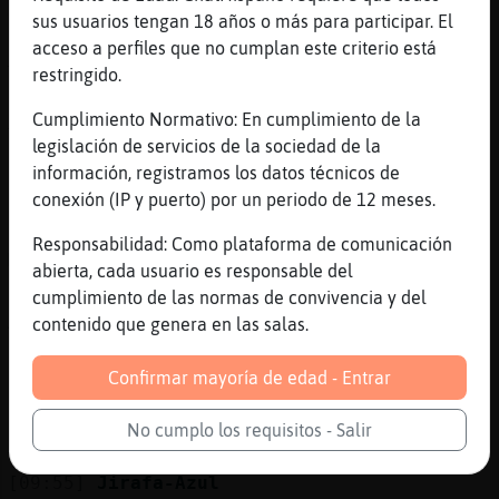
Jajajaja jajajaja
sus usuarios tengan 18 años o más para participar. El
[09:53]
CobayaNaranja
acceso a perfiles que no cumplan este criterio está
Tas omnubilao cuando tan dicho guapo
restringido.
[09:54]
CobayaNaranja
Cumplimiento Normativo: En cumplimiento de la
Yo voy a bajar an ca Miguel a por papas
legislación de servicios de la sociedad de la
[09:55]
Jirafa-Azul
información, registramos los datos técnicos de
Ciaooo CobayaNaranja
conexión (IP y puerto) por un periodo de 12 meses.
[09:55]
Jirafa-Azul
Responsabilidad: Como plataforma de comunicación
Me voy
abierta, cada usuario es responsable del
[09:55]
Jirafa-Azul
cumplimiento de las normas de convivencia y del
Aaaaadios a tod@s
contenido que genera en las salas.
[09:55]
Jirafa-Azul
Confirmar mayoría de edad - Entrar
Ciaoooooooooooooo
[09:55]
CobayaNaranja
No cumplo los requisitos - Salir
Xao guapo!!!!! JAJAJA Y
[09:55]
Jirafa-Azul