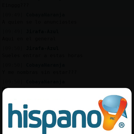
Mis
Einggg???
blogs
[09:49]
CobayaNaranja
A quien se lo anunciastes
[09:49]
Jirafa-Azul
Mis
Aqui en el general
foros
[09:50]
Jirafa-Azul
Sueles entrar a estas horas
[09:50]
CobayaNaranja
Registr
Y me nombras sin estar???
un
[09:50]
CobayaNaranja
canal
Malamente
[09:50]
CobayaNaranja
Autobaneate, jajaja
Más
[09:50]
Jirafa-Azul
gestion
Nadie
[09:51]
Jirafa-Azul