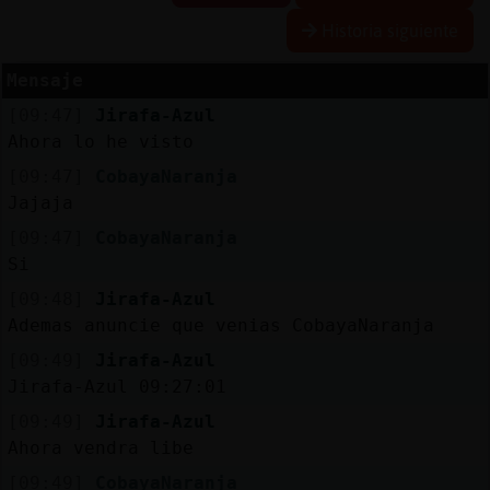
Historia siguiente
Mensaje
Reserva
[09:47]
Jirafa-Azul
alias
Ahora lo he visto
[09:47]
CobayaNaranja
Jajaja
Actuali
[09:47]
CobayaNaranja
contras
Si
[09:48]
Jirafa-Azul
Ademas anuncie que venias CobayaNaranja
Actuali
[09:49]
Jirafa-Azul
IP
Jirafa-Azul 09:27:01
virtual
[09:49]
Jirafa-Azul
Ahora vendra libe
[09:49]
CobayaNaranja