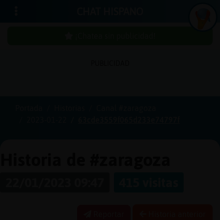
CHAT HISPANO
¡Chatea sin publicidad!
PUBLICIDAD
Iniciar
sesión
Portada
Historias
Canal #zaragoza
2023-01-22
63cde3559f065d233e74797f
¡Chatea
sin
publici
Historia de #zaragoza
22/01/2023 09:47
415 visitas
Crear
una
Reportar
Historia anterior
cuenta