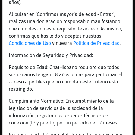
años).
[08:00]
Perro\Marron
Al pulsar en 'Confirmar mayoría de edad - Entrar',
Llevo dos días increíbles
realizas una declaración responsable manifestando
[08:01]
Oveja-Rapaz
que cumples con este requisito de acceso. Asimismo,
Me alegro Perro\Marron
confirmas que has leído y aceptas nuestras
[08:01]
Perro\Marron
Condiciones de Uso
y nuestra
Política de Privacidad
.
Ya, si.
Información de Seguridad y Privacidad:
[08:02]
Perro\Marron
Hacia meses que no lo hacia
Requisito de Edad: ChatHispano requiere que todos
sus usuarios tengan 18 años o más para participar. El
[08:02]
Oveja-Rapaz
acceso a perfiles que no cumplan este criterio está
https://youtu.be/C7dPqrmDWxs
restringido.
[08:02]
Pantera\Locuaz
YouTube Titulo: Pharrell Williams - Happy
Cumplimiento Normativo: En cumplimiento de la
(from Despicable Me 2) [Ballroom Version]
legislación de servicios de la sociedad de la
Duración: 3M55S Enviado por:
información, registramos los datos técnicos de
PharrellWilliamsVEVO
conexión (IP y puerto) por un periodo de 12 meses.
[08:02]
Oveja-Rapaz
Responsabilidad: Como plataforma de comunicación