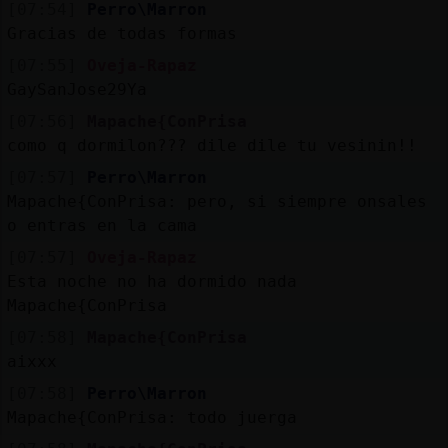
[07:54]
Perro\Marron
Gracias de todas formas
[07:55]
Oveja-Rapaz
GaySanJose29Ya
[07:56]
Mapache{ConPrisa
como q dormilon??? dile dile tu vesinin!!
[07:57]
Perro\Marron
Mapache{ConPrisa: pero, si siempre onsales
o entras en la cama
[07:57]
Oveja-Rapaz
Esta noche no ha dormido nada
Mapache{ConPrisa
[07:58]
Mapache{ConPrisa
aixxx
[07:58]
Perro\Marron
Mapache{ConPrisa: todo juerga