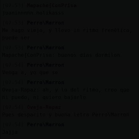
Mis
[07:53]
Mapache{ConPrisa
blogs
juaninnnnn holikasss
[07:53]
Perro\Marron
Me hago viejo, y llevo in ritmo frenético,
puede ser
Mis
foros
[07:53]
Perro\Marron
Mapache{ConPrisa: buenos días dormilon
[07:54]
Perro\Marron
Venga a, yo que se
Registr
un
[07:54]
Perro\Marron
canal
Oveja-Rapaz: ah, y lo del ritmo, creo que
ni puedo, ni quiero bajarlo
[07:54]
Oveja-Rapaz
Pues despacito y buena letra Perro\Marron
Más
[07:54]
Perro\Marron
gestion
Jajja