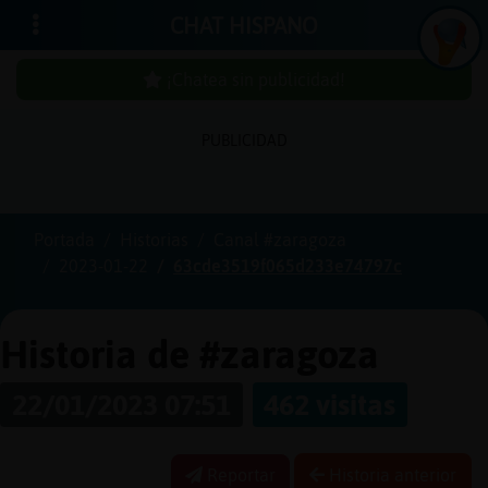
CHAT HISPANO
¡Chatea sin publicidad!
PUBLICIDAD
Iniciar
sesión
Portada
Historias
Canal #zaragoza
2023-01-22
63cde3519f065d233e74797c
¡Chatea
sin
publici
Historia de #zaragoza
22/01/2023 07:51
462 visitas
Crear
una
Reportar
Historia anterior
cuenta