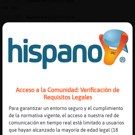
[07:58]
Mapache{ConPrisa
nu nu
[07:58]
Mapache{ConPrisa
desvelaiko
[07:58]
Perro\Marron
Vays pues lo siento
[07:59]
Mapache{ConPrisa
nu paxa na ninios
[07:59]
Perro\Marron
Pues que mal se está, llega un momento que
no sabes que hacer
Acceso a la Comunidad: Verificación de
[07:59]
Perro\Marron
Requisitos Legales
Mapache{ConPrisa: pobre
Para garantizar un entorno seguro y el cumplimiento
[08:00]
Oveja-Rapaz
de la normativa vigente, el acceso a nuestra red de
Yo he dormido poco
comunicación en tiempo real está limitado a usuarios
[08:00]
Perro\Marron
que hayan alcanzado la mayoría de edad legal (18
Oues yo muy bien