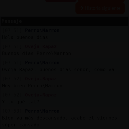
Historia siguiente
Mensaje
Reserva
[07:51]
Perro\Marron
alias
Hola buenos dias
[07:51]
Oveja-Rapaz
Buenos días Perro\Marron
Actuali
[07:51]
Perro\Marron
contras
Oveja-Rapaz: buenos dias señor, como va
[07:52]
Oveja-Rapaz
Muy bien Perro\Marron
Actuali
[07:52]
Oveja-Rapaz
IP
Y tú qué tal?
virtual
[07:53]
Perro\Marron
Bien ya más descansado, acabe el viernes
súper cansado