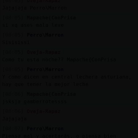
[08:05]
Oveja-Rapaz
Jajajaja Perro\Marron
[08:05]
Mapache{ConPrisa
si xq ases mala lexe
[08:05]
Perro\Marron
Sisisissi
[08:05]
Oveja-Rapaz
Como tu esta noche?? Mapache{ConPrisa
[08:05]
Perro\Marron
Y como dicen en central lechera asturiana,
hay que tener la mejor leche
[08:06]
Mapache{ConPrisa
jsksja gamberrotessss
[08:06]
Oveja-Rapaz
Jajajaja
[08:07]
Perro\Marron
Piensa mal y acertarás, o piensa bien