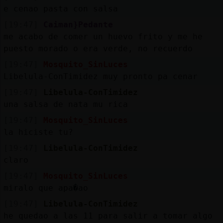
e cenao pasta con salsa
[19:47]
Caiman}Pedante
me acabo de comer un huevo frito y me he
puesto morado o era verde, no recuerdo
[19:47]
Mosquito_SinLuces
Libelula-ConTimidez muy pronto pa cenar
[19:47]
Libelula-ConTimidez
una salsa de nata mu rica
[19:47]
Mosquito_SinLuces
la hiciste tu?
[19:47]
Libelula-ConTimidez
claro
[19:47]
Mosquito_SinLuces
miralo que apa�ao
[19:47]
Libelula-ConTimidez
he quedao a las 11 para salir a tomar algo