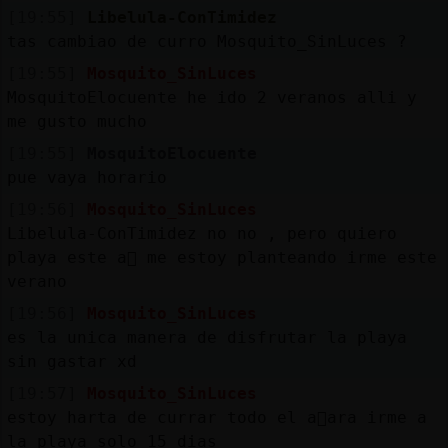
[19:55]
Libelula-ConTimidez
tas cambiao de curro Mosquito_SinLuces ?
[19:55]
Mosquito_SinLuces
MosquitoElocuente he ido 2 veranos alli y
me gusto mucho
[19:55]
MosquitoElocuente
pue vaya horario
[19:56]
Mosquito_SinLuces
Libelula-ConTimidez no no , pero quiero
playa este a񯠹 me estoy planteando irme este
verano
[19:56]
Mosquito_SinLuces
es la unica manera de disfrutar la playa
sin gastar xd
[19:57]
Mosquito_SinLuces
estoy harta de currar todo el a񯠰ara irme a
la playa solo 15 dias