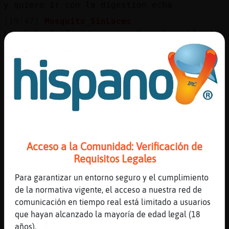
y quiero ir con la digestion echa
[19:47]
Mosquito_SinLuces
Libelula-ConTimidez este a񯠶as al pueblo de
este verano a currar?
[19:47]
Libelula-ConTimidez
no creo Mosquito_SinLuces
[19:47]
Mosquito_SinLuces
porque no?
[19:48]
Libelula-ConTimidez
por que el jefe es un hp
Acceso a la Comunidad: Verificación de
[19:48]
MosquitoElocuente
Requisitos Legales
[Pez-Paciente] hola
[19:48]
Libelula-ConTimidez
Para garantizar un entorno seguro y el cumplimiento
y la mujer una .... de 2 cogorzas diarias
de la normativa vigente, el acceso a nuestra red de
comunicación en tiempo real está limitado a usuarios
[19:48]
Libelula-ConTimidez
que hayan alcanzado la mayoría de edad legal (18
xD
años).