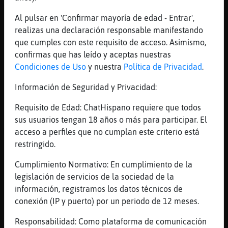
[19:48]
MosquitoElocuente
[Mosquito_SinLuces] hola que tal
Al pulsar en 'Confirmar mayoría de edad - Entrar',
realizas una declaración responsable manifestando
[19:48]
Caiman}Pedante
que cumples con este requisito de acceso. Asimismo,
que significa hp'
confirmas que has leído y aceptas nuestras
[19:48]
Mosquito_SinLuces
Condiciones de Uso
y nuestra
Política de Privacidad
.
jajajaaa
Información de Seguridad y Privacidad:
[19:48]
Mosquito_SinLuces
Caiman}Pedante hijo de hospital
Requisito de Edad: ChatHispano requiere que todos
[19:48]
Mosquito_SinLuces
sus usuarios tengan 18 años o más para participar. El
MosquitoElocuente muakssss todo ok
acceso a perfiles que no cumplan este criterio está
restringido.
[19:48]
MosquitoElocuente
hp marca de impresora
Cumplimiento Normativo: En cumplimiento de la
[19:49]
Caiman}Pedante
legislación de servicios de la sociedad de la
VAYA QUE SIGNIFICADOS MAS CHULLIS LES DAIS
información, registramos los datos técnicos de
conexión (IP y puerto) por un periodo de 12 meses.
[19:49]
ZebraEficiente
Avisando a Caiman}Pedante de que no use
Responsabilidad: Como plataforma de comunicación