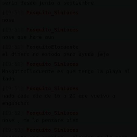
seria desde junio a septiembre
[19:51]
Mosquito_SinLuces
nose
[19:51]
Mosquito_SinLuces
nose que hare aun
[19:51]
MosquitoElocuente
el dinero no estodo pero ayuda jeje
[19:51]
Mosquito_SinLuces
MosquitoElocuente es que tengo la playa al
lado
[19:51]
Mosquito_SinLuces
nado cada dia de 16 a 20 que vuelvo a
enganchar
[19:52]
Mosquito_SinLuces
nose , me lo pensare bien
[19:53]
Mosquito_SinLuces