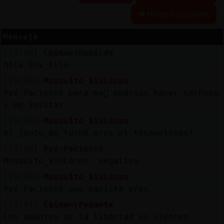
Historia siguiente
Mensaje
Reserva
[19:40]
Caiman}Humilde
alias
hola Soy_ella
[19:40]
Mosquito_SinLuces
Pez-Paciente para ma񡮡 podrias hacer cachopo
Actuali
y me invitas
contras
[19:40]
Mosquito_SinLuces
el_jauto_de_turn0 eres el tocapelotas?
[19:40]
Pez-Paciente
Actuali
Mosquito_SinLuces: negativo
IP
[19:40]
Mosquito_SinLuces
virtual
Pez-Paciente que egoista eres
[19:41]
Caiman}Pedante
Los amantes de la libertad se sienten