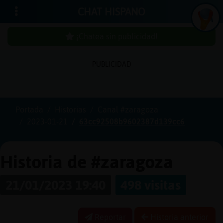
CHAT HISPANO
¡Chatea sin publicidad!
PUBLICIDAD
Iniciar
sesión
Portada
Historias
Canal #zaragoza
2023-01-21
63cc92508b9602387d139cc6
¡Chatea
sin
publici
Historia de #zaragoza
21/01/2023 19:40
498 visitas
Crear
una
Reportar
Historia anterior
cuenta