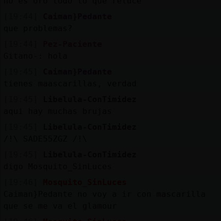
no es oro todo lo que reluce
[19:44]
Caiman}Pedante
que problemas?
[19:44]
Pez-Paciente
Gitano-: hola
[19:45]
Caiman}Pedante
tienes maascarillas, verdad
[19:45]
Libelula-ConTimidez
aqui hay muchas brujas
[19:45]
Libelula-ConTimidez
/!\ SADE55ZGZ /!\
[19:45]
Libelula-ConTimidez
digo Mosquito_SinLuces
[19:46]
Mosquito_SinLuces
Caiman}Pedante no voy a ir con mascarilla
que se me va el glamour