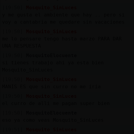
[19:50]
Mosquito_SinLuces
y me gusta el ambiente que hay .. pero si
voy a cantabria me quedare sin vacaciones
[19:50]
Mosquito_SinLuces
me lo pensare tengo hasta marzo PARA DAR
UNA RESPUESTA
[19:50]
MosquitoElocuente
si tienes trabajo ahi ya esta bien
Mosquito_SinLuces
[19:50]
Mosquito_SinLuces
MANIS ES que sin curro no me iria
[19:50]
Mosquito_SinLuces
el curro de alli me pagan super bien
[19:50]
MosquitoElocuente
eso ya como veas Mosquito_SinLuces
[19:51]
Mosquito_SinLuces