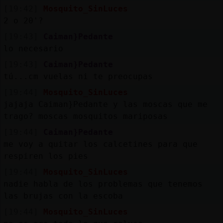
[19:42]
Mosquito_SinLuces
2 o 20'?
[19:43]
Caiman}Pedante
lo necesario
[19:43]
Caiman}Pedante
tú...cm vuelas ni te preocupas
[19:44]
Mosquito_SinLuces
jajaja Caiman}Pedante y las moscas que me
trago? moscas mosquitos mariposas
[19:44]
Caiman}Pedante
me voy a quitar los calcetines para que
respiren los pies
[19:44]
Mosquito_SinLuces
nadie habla de los problemas que tenemos
las brujas con la escoba
[19:44]
Mosquito_SinLuces