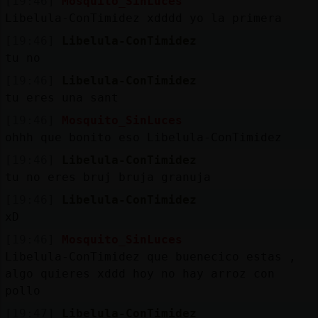
[19:46]
Mosquito_SinLuces
Libelula-ConTimidez xdddd yo la primera
[19:46]
Libelula-ConTimidez
tu no
[19:46]
Libelula-ConTimidez
tu eres una sant
[19:46]
Mosquito_SinLuces
ohhh que bonito eso Libelula-ConTimidez
[19:46]
Libelula-ConTimidez
tu no eres bruj bruja granuja
[19:46]
Libelula-ConTimidez
xD
[19:46]
Mosquito_SinLuces
Libelula-ConTimidez que buenecico estas ,
algo quieres xddd hoy no hay arroz con
pollo
[19:47]
Libelula-ConTimidez