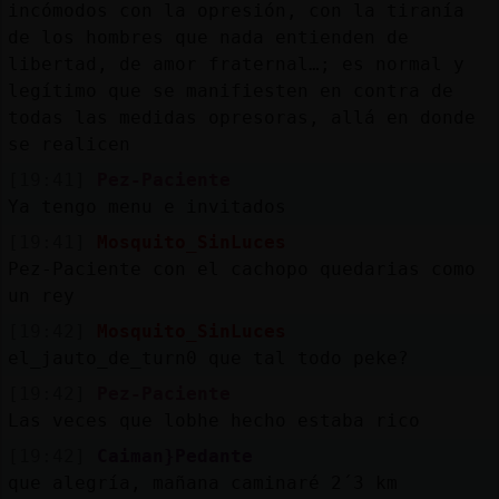
Mis
incómodos con la opresión, con la tiranía
blogs
de los hombres que nada entienden de
libertad, de amor fraternal…; es normal y
legítimo que se manifiesten en contra de
todas las medidas opresoras, allá en donde
Mis
se realicen
foros
[19:41]
Pez-Paciente
Ya tengo menu e invitados
[19:41]
Mosquito_SinLuces
Registr
Pez-Paciente con el cachopo quedarias como
un
un rey
canal
[19:42]
Mosquito_SinLuces
el_jauto_de_turn0 que tal todo peke?
[19:42]
Pez-Paciente
Las veces que lobhe hecho estaba rico
Más
gestion
[19:42]
Caiman}Pedante
que alegría, mañana caminaré 2´3 km