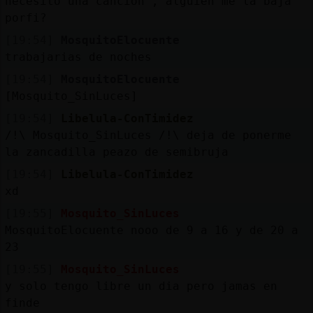
necesito una cancion , alguien me la baja
porfi?
[19:54]
MosquitoElocuente
trabajarias de noches
[19:54]
MosquitoElocuente
[Mosquito_SinLuces]
[19:54]
Libelula-ConTimidez
/!\ Mosquito_SinLuces /!\ deja de ponerme
la zancadilla peazo de semibruja
[19:54]
Libelula-ConTimidez
xd
[19:55]
Mosquito_SinLuces
MosquitoElocuente nooo de 9 a 16 y de 20 a
23
[19:55]
Mosquito_SinLuces
y solo tengo libre un dia pero jamas en
finde