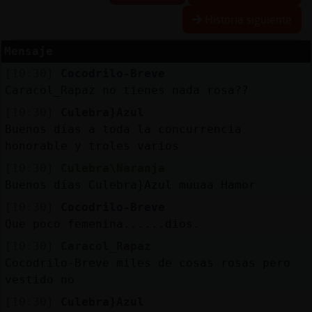
Historia siguiente
Mensaje
Reserva
[10:30]
Cocodrilo-Breve
alias
Caracol_Rapaz no tienes nada rosa??
[10:30]
Culebra}Azul
Buenos días a toda la concurrencia
Actuali
honorable y troles varios
contras
[10:30]
Culebra\Naranja
Buenos días Culebra}Azul muuaa Hamor
[10:30]
Cocodrilo-Breve
Actuali
Que poco femenina......dios.
IP
[10:30]
Caracol_Rapaz
virtual
Cocodrilo-Breve miles de cosas rosas pero
vestido no
[10:30]
Culebra}Azul