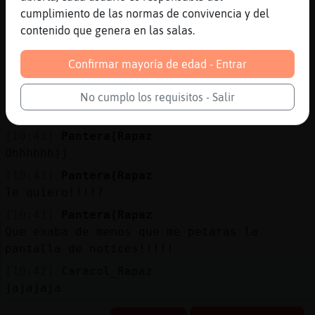
[10:38]
Pantera{Rapaz
cumplimiento de las normas de convivencia y del
Amen
contenido que genera en las salas.
[10:39]
Pantera{Rapaz
Culebra\Naranja es joven animadorrr
Confirmar mayoría de edad - Entrar
[10:39]
Caracol_Rapaz
abueloxjoven animadorrr os presentoa
No cumplo los requisitos - Salir
ArabeJVN
[10:41]
Pantera{Rapaz
Ohhhhhhjj
[10:41]
Pantera{Rapaz
Te quiero!!!!?
[10:41]
Pantera{Rapaz
Que exaba de menos que me petaras la
pantalla de notices!!!!!
[10:42]
Caracol_Rapaz
jajajaja