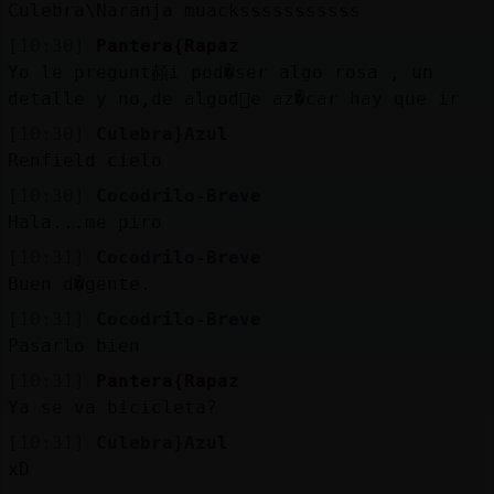
Mis
Culebra\Naranja muacksssssssssss
blogs
[10:30]
Pantera{Rapaz
Yo le pregunt頳i pod�ser algo rosa , un
detalle y no,de algod󮠤e az�car hay que ir
[10:30]
Culebra}Azul
Mis
Renfield cielo
foros
[10:30]
Cocodrilo-Breve
Hala...me piro
[10:31]
Cocodrilo-Breve
Registr
Buen d�gente.
un
canal
[10:31]
Cocodrilo-Breve
Pasarlo bien
[10:31]
Pantera{Rapaz
Ya se va bicicleta?
Más
[10:31]
Culebra}Azul
gestion
xD