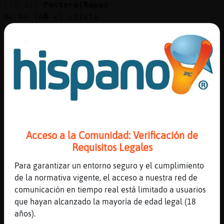
[10:32]
Pantera{Rapaz
No he le� el chiste
[10:33]
Caracol_Rapaz
Culebra}Azul muacksssss buenos dias
[10:33]
Caracol_Rapaz
se ira a darle a los pedales
[10:33]
Culebra}Azul
Buenos días male muacksssss
[10:34]
Pantera{Rapaz
Eso va a ser,si
Acceso a la Comunidad: Verificación de
[10:35]
Caracol_Rapaz
Requisitos Legales
Pantera{Rapaz y el vestido puede ser
Para garantizar un entorno seguro y el cumplimiento
estampado o tiene que ser liso?
de la normativa vigente, el acceso a nuestra red de
[10:36]
Pantera{Rapaz
comunicación en tiempo real está limitado a usuarios
Eso no le he preguntado
que hayan alcanzado la mayoría de edad legal (18
[10:36]
Pantera{Rapaz
años).