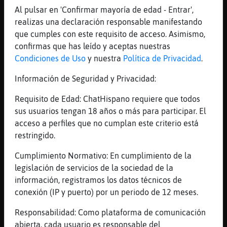
El mio es rosa asalmonado
Al pulsar en 'Confirmar mayoría de edad - Entrar',
[10:36]
Caracol_Rapaz
realizas una declaración responsable manifestando
porque como no se lleve el rosa este a񯠬a
que cumples con este requisito de acceso. Asimismo,
gente se va a ver negra
confirmas que has leído y aceptas nuestras
[10:36]
Pantera{Rapaz
Condiciones de Uso
y nuestra
Política de Privacidad
.
Te vas a hacer un vestido con una cortina?
Información de Seguridad y Privacidad:
[10:37]
Caracol_Rapaz
jajajajjaa
Requisito de Edad: ChatHispano requiere que todos
sus usuarios tengan 18 años o más para participar. El
[10:37]
Caracol_Rapaz
acceso a perfiles que no cumplan este criterio está
yo no se coser
restringido.
[10:37]
Pantera{Rapaz
Ni yo
Cumplimiento Normativo: En cumplimiento de la
legislación de servicios de la sociedad de la
[10:37]
Caracol_Rapaz
información, registramos los datos técnicos de
y tampoco tengo vestidos rosas
conexión (IP y puerto) por un periodo de 12 meses.
[10:37]
Caracol_Rapaz
digo cortinas rosas
Responsabilidad: Como plataforma de comunicación
abierta, cada usuario es responsable del