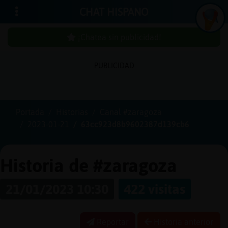
CHAT HISPANO
¡Chatea sin publicidad!
PUBLICIDAD
Iniciar
sesión
Portada
Historias
Canal #zaragoza
2023-01-21
63cc923d8b9602387d139cb6
¡Chatea
sin
publici
Historia de #zaragoza
21/01/2023 10:30
422 visitas
Crear
una
Reportar
Historia anterior
cuenta