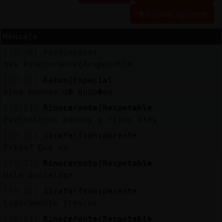
Historia siguiente
Mensaje
Reserva
[10:30]
PezSinLuces
alias
nas Rinoceronte{Respetable
[10:31]
Raton{Especial
elna buenos d� guap�ma
Actuali
[10:31]
Rinoceronte{Respetable
contras
PezSinLuces buenos y fríos dias
[10:31]
Jirafa\Transparente
Fríos? Qué va
Actuali
[10:31]
Rinoceronte{Respetable
IP
Hola danielzgz
virtual
[10:31]
Jirafa\Transparente
Ligeramente frescos
[10:31]
Rinoceronte{Respetable