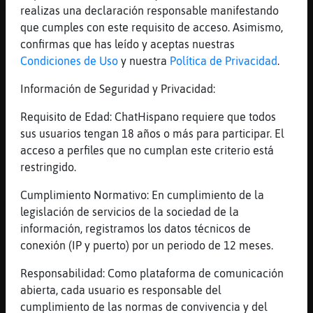
realizas una declaración responsable manifestando
Ya que te pones a hacerlo...
que cumples con este requisito de acceso. Asimismo,
[10:33]
Jirafa\Transparente
confirmas que has leído y aceptas nuestras
Qué menos que cantarle un par de canciones
Condiciones de Uso
y nuestra
Política de Privacidad
.
[10:33]
Rinoceronte{Respetable
Información de Seguridad y Privacidad:
Lo hago para mi deleite personal
[10:33]
Jirafa\Transparente
Requisito de Edad: ChatHispano requiere que todos
Jajaja
sus usuarios tengan 18 años o más para participar. El
acceso a perfiles que no cumplan este criterio está
[10:33]
Jirafa\Transparente
restringido.
En ese caso ok
[10:33]
Rinoceronte{Respetable
Cumplimiento Normativo: En cumplimiento de la
Volver de trabajar ha sido una aventura
legislación de servicios de la sociedad de la
información, registramos los datos técnicos de
[10:34]
Rinoceronte{Respetable
conexión (IP y puerto) por un periodo de 12 meses.
Se me ha cruzado el coche xdddd
Responsabilidad: Como plataforma de comunicación
Reportar
Historia anterior
abierta, cada usuario es responsable del
cumplimiento de las normas de convivencia y del
Historia siguiente