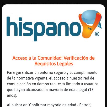
Mis
Pues aquí están las calles heladas
blogs
[10:31]
Rinoceronte{Respetable
Nievee nieveeee
[10:32]
Raton{Especial
Mis
a񯠤e nievesŅ
foros
[10:32]
Buho}Rapaz
has hecho bolas de nieve, elna?
[10:32]
Rinoceronte{Respetable
Registr
Acceso a la Comunidad: Verificación de
Luego iré a hacer un muñeco
un
Requisitos Legales
[10:32]
Jirafa\Transparente
canal
Y le darás vida?
Para garantizar un entorno seguro y el cumplimiento
de la normativa vigente, el acceso a nuestra red de
[10:32]
Rinoceronte{Respetable
comunicación en tiempo real está limitado a usuarios
No
que hayan alcanzado la mayoría de edad legal (18
Más
[10:32]
Rinoceronte{Respetable
años).
gestion
Tan colgada no estoy
Al pulsar en 'Confirmar mayoría de edad - Entrar',
[10:32]
Jirafa\Transparente