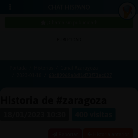
CHAT HISPANO
¡Chatea sin publicidad!
PUBLICIDAD
Iniciar
sesión
Portada
Historias
Canal #zaragoza
2023-01-18
63c89969a8df1d73f73ec027
¡Chatea
sin
publici
Historia de #zaragoza
18/01/2023 10:30
400 visitas
Crear
una
Reportar
Historia anterior
cuenta