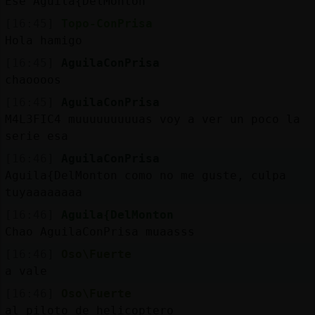
Ese Aguila{DelMonton
[16:45]
Topo-ConPrisa
Hola hamigo
[16:45]
AguilaConPrisa
chaoooos
[16:45]
AguilaConPrisa
M4L3FIC4 muuuuuuuuuas voy a ver un poco la
serie esa
[16:46]
AguilaConPrisa
Aguila{DelMonton como no me guste, culpa
tuyaaaaaaaa
[16:46]
Aguila{DelMonton
Chao AguilaConPrisa muaasss
[16:46]
Oso\Fuerte
a vale
[16:46]
Oso\Fuerte
al piloto de helicoptero