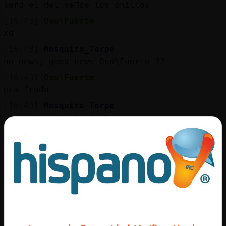
sera el del se񯲠de los anillos
[16:43]
Oso\Fuerte
xd
[16:43]
Mosquito_Torpe
no news, good news Oso\Fuerte ??
[16:43]
Oso\Fuerte
era frodo
[16:43]
Mosquito_Torpe
el meshmo Jirafa-ConPereza
[16:43]
Oso\Fuerte
que yo sepa no Mosquito_Torpe si sabes
alguna cuentanosla
[16:43]
Jirafa-ConPereza
Jajaja�Oso\Fuerte
[16:43]
Oso\Fuerte
yo tambien felipe_36