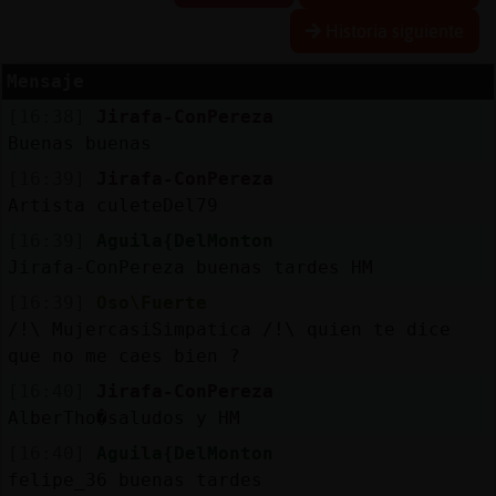
Historia siguiente
Mensaje
Reserva
[16:38]
Jirafa-ConPereza
alias
Buenas buenas
[16:39]
Jirafa-ConPereza
Artista culeteDel79
Actuali
[16:39]
Aguila{DelMonton
contras
Jirafa-ConPereza buenas tardes HM
[16:39]
Oso\Fuerte
/!\ MujercasiSimpatica /!\ quien te dice
Actuali
que no me caes bien ?
IP
[16:40]
Jirafa-ConPereza
virtual
AlberTho�saludos y HM
[16:40]
Aguila{DelMonton
felipe_36 buenas tardes