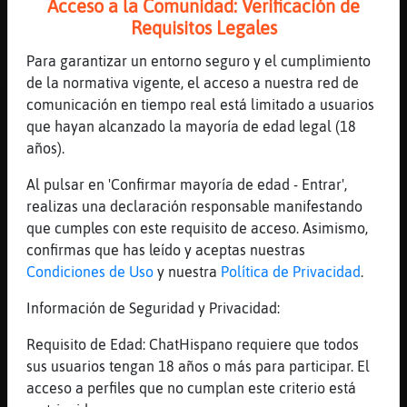
Acceso a la Comunidad: Verificación de
[16:44]
Oso\Fuerte
Requisitos Legales
estoy muerto son una ente diabolica
[16:44]
Oso\Fuerte
Para garantizar un entorno seguro y el cumplimiento
xD
de la normativa vigente, el acceso a nuestra red de
comunicación en tiempo real está limitado a usuarios
[16:44]
Aguila{DelMonton
que hayan alcanzado la mayoría de edad legal (18
Que bueno Barni
años).
[16:44]
Mosquito_Torpe
por mi parte ninguna nius Oso\Fuerte
Al pulsar en 'Confirmar mayoría de edad - Entrar',
realizas una declaración responsable manifestando
[16:44]
Mosquito_Torpe
que cumples con este requisito de acceso. Asimismo,
así que estamos igual!!
confirmas que has leído y aceptas nuestras
[16:44]
Oso\Fuerte
Condiciones de Uso
y nuestra
Política de Privacidad
.
el de como conoci a vuestra madre ?
Información de Seguridad y Privacidad:
[16:44]
Oso\Fuerte
/!\ Aguila{DelMonton /!\ te refiere a ese
Requisito de Edad: ChatHispano requiere que todos
barny
sus usuarios tengan 18 años o más para participar. El
[16:44]
Oso\Fuerte
acceso a perfiles que no cumplan este criterio está