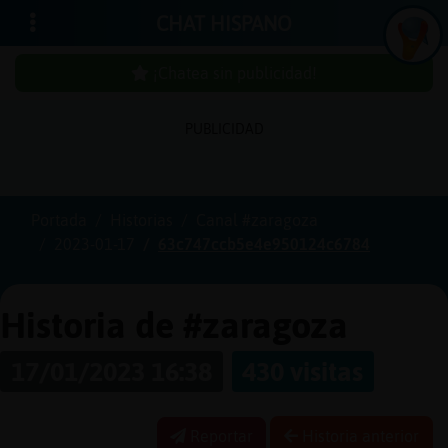
CHAT HISPANO
¡Chatea sin publicidad!
PUBLICIDAD
Iniciar
sesión
Portada
Historias
Canal #zaragoza
2023-01-17
63c747ccb5e4e950124c6784
¡Chatea
sin
publici
Historia de #zaragoza
17/01/2023 16:38
430 visitas
Crear
una
Reportar
Historia anterior
cuenta