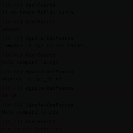
Mis
[16:40]
Oso\Fuerte
blogs
si no hemos hablao nunca
[16:40]
Oso\Fuerte
xddddd
Mis
[16:40]
Aguila{DelMonton
foros
campanilla-zgz buenas tardes
[16:40]
Oso\Fuerte
hola campanilla-zgz
Registr
[16:40]
Aguila{DelMonton
un
depende felipe_36 xD
canal
[16:41]
Aguila{DelMonton
Ya ya
[16:41]
Jirafa-ConPereza
Hola campanilla-zgz
Más
gestion
[16:41]
Oso\Fuerte
ese Jirafa-ConPereza