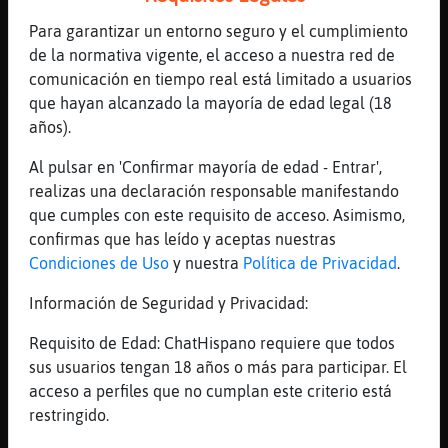
[22:10]
Murcielago{Sensible
Para garantizar un entorno seguro y el cumplimiento
krusty?
de la normativa vigente, el acceso a nuestra red de
[22:10]
Mapache{ConPereza
comunicación en tiempo real está limitado a usuarios
Y el actor secundario Bob?
que hayan alcanzado la mayoría de edad legal (18
años).
[22:10]
Mapache{ConPereza
Ese el tomiton
Al pulsar en 'Confirmar mayoría de edad - Entrar',
[22:10]
Murcielago{Sensible
realizas una declaración responsable manifestando
tu no le llegas a la suela del zapato
que cumples con este requisito de acceso. Asimismo,
Raton}Enorme
confirmas que has leído y aceptas nuestras
Condiciones de Uso
y nuestra
Política de Privacidad
.
[22:10]
Mapache{ConPereza
Xdddddd
Información de Seguridad y Privacidad:
[22:11]
Murcielago{Sensible
Requisito de Edad: ChatHispano requiere que todos
Raton}Enorme (Wylon Smithers)
sus usuarios tengan 18 años o más para participar. El
[22:11]
Mapache{ConPereza
acceso a perfiles que no cumplan este criterio está
Smithers es buen tío
restringido.
[22:11]
Mapache{ConPereza