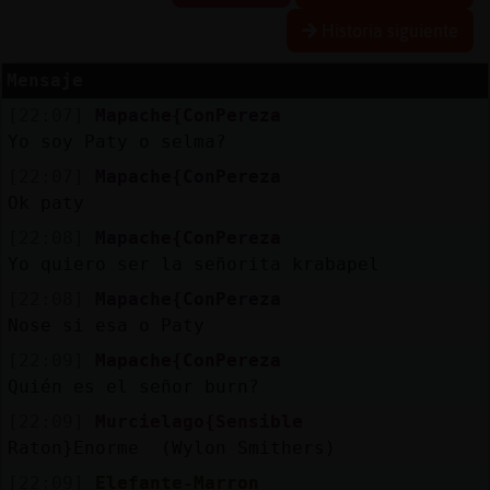
Historia siguiente
Mensaje
Reserva
[22:07]
Mapache{ConPereza
alias
Yo soy Paty o selma?
[22:07]
Mapache{ConPereza
Ok paty
Actuali
[22:08]
Mapache{ConPereza
contras
Yo quiero ser la señorita krabapel
[22:08]
Mapache{ConPereza
Nose si esa o Paty
Actuali
[22:09]
Mapache{ConPereza
IP
Quién es el señor burn?
virtual
[22:09]
Murcielago{Sensible
Raton}Enorme (Wylon Smithers)
[22:09]
Elefante-Marron