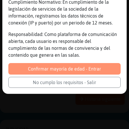
Cumplimiento Normativo: En cumplimiento de la
Raton}Enorme tu eres nelson o bart
legislación de servicios de la sociedad de la
[22:12]
Mapache{ConPereza
información, registramos los datos técnicos de
Xdddddd
conexión (IP y puerto) por un periodo de 12 meses.
[22:12]
Mapache{ConPereza
Responsabilidad: Como plataforma de comunicación
🧁🧁🧁
abierta, cada usuario es responsable del
[22:12]
Mapache{ConPereza
cumplimiento de las normas de convivencia y del
Me meooo
contenido que genera en las salas.
[22:12]
Murcielago{Sensible
Raton}Enorme a ti te a tocado Wylon
Confirmar mayoría de edad - Entrar
Smithers
No cumplo los requisitos - Salir
Reportar
Historia anterior
Historia siguiente