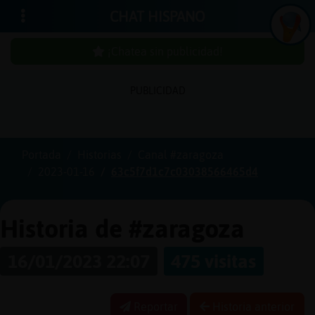
CHAT HISPANO
¡Chatea sin publicidad!
PUBLICIDAD
Iniciar
sesión
Portada
Historias
Canal #zaragoza
2023-01-16
63c5f7d1c7c03038566465d4
¡Chatea
sin
publici
Historia de #zaragoza
16/01/2023 22:07
475 visitas
Crear
una
Reportar
Historia anterior
cuenta