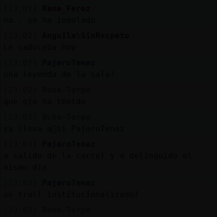
Mis
[23:01]
Rana_Feroz
blogs
na.. se ha inmolado
[23:02]
Anguila\SinRespeto
Le caducaba hoy
Mis
[23:02]
PajaroTenaz
foros
una leyenda de la sala?
[23:02]
Buho-Torpe
que ojo ha tenido
Registr
[23:03]
Buho-Torpe
un
ya lleva a񯳠si PajaroTenaz
canal
[23:03]
PajaroTenaz
a salido de la carcel y a delinquido el
mismo dia
[23:03]
PajaroTenaz
Más
un troll institucionalizado?
gestion
[23:03]
Buho-Torpe