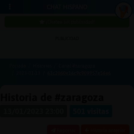
CHAT HISPANO
¡Chatea sin publicidad!
PUBLICIDAD
Iniciar
sesión
Portada
Historias
Canal #zaragoza
2023-01-13
63c2060e16c9c909957e56e6
¡Chatea
sin
publici
Historia de #zaragoza
13/01/2023 23:00
501 visitas
Crear
una
Reportar
Historia anterior
cuenta