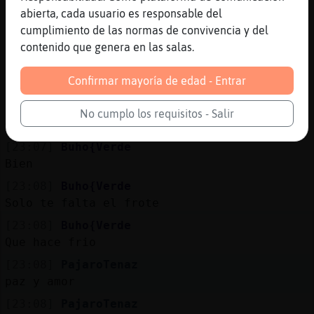
bellosssssssss muakssss
abierta, cada usuario es responsable del
[23:06]
Rana_Feroz
cumplimiento de las normas de convivencia y del
relajaros
contenido que genera en las salas.
[23:06]
Buho-Torpe
Confirmar mayoría de edad - Entrar
no noodle yo ya he acabado
[23:06]
Buho{Verde
No cumplo los requisitos - Salir
Gata}Rapaz holas
[23:07]
Buho{Verde
Bien
[23:08]
Buho{Verde
Solo te falta el frote
[23:08]
Buho{Verde
Que hace frio
[23:08]
PajaroTenaz
paz y amor
[23:08]
PajaroTenaz