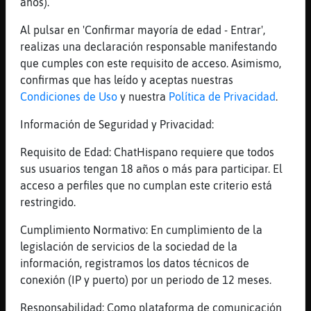
años).
.oO Buho{Verde Oo. ... enserio?
[23:05]
Buho{Verde
Al pulsar en 'Confirmar mayoría de edad - Entrar',
Rana_Feroz yo soy de aureola
realizas una declaración responsable manifestando
que cumples con este requisito de acceso. Asimismo,
[23:05]
Buho-Torpe
confirmas que has leído y aceptas nuestras
uno que se debe aburrir
Condiciones de Uso
y nuestra
Política de Privacidad
.
[23:05]
Buho{Verde
Rana_Feroz si
Información de Seguridad y Privacidad:
[23:05]
Buho{Verde
Requisito de Edad: ChatHispano requiere que todos
Relax jane
sus usuarios tengan 18 años o más para participar. El
[23:05]
Buho-Torpe
acceso a perfiles que no cumplan este criterio está
mira a mi esas finuras no me van
restringido.
[23:05]
Buho-Torpe
Cumplimiento Normativo: En cumplimiento de la
asi que dirigete a otro Buho-Torpe
legislación de servicios de la sociedad de la
[23:05]
Buho-Torpe
información, registramos los datos técnicos de
digo MissJane_42
conexión (IP y puerto) por un periodo de 12 meses.
[23:05]
Gata}Rapaz
Responsabilidad: Como plataforma de comunicación