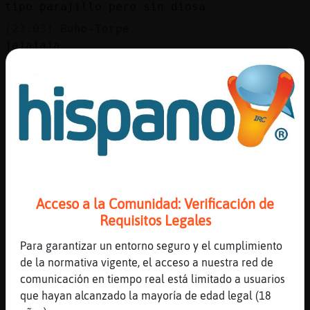
tipo parajillo pero sin diosa
[23:03]
Buho-Torpe
jajajaja
[23:03]
Rana_Feroz
juas
[23:04]
Buho{Verde
😁
[23:04]
PajaroTenaz
vaya
[23:04]
PajaroTenaz
pobre
Acceso a la Comunidad: Verificación de
Requisitos Legales
[23:04]
Rana_Feroz
.oO Buho{Verde Oo. portate bien
Para garantizar un entorno seguro y el cumplimiento
[23:04]
Buho{Verde
de la normativa vigente, el acceso a nuestra red de
Vengo de la zona x de goolge
comunicación en tiempo real está limitado a usuarios
que hayan alcanzado la mayoría de edad legal (18
[23:05]
Rana_Feroz