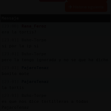
Historia siguiente
Mensaje
Reserva
[23:00]
Rana_Feroz
alias
era la tortis?
[23:01]
Buho-Torpe
si por la ip si
Actuali
[23:01]
Buho-Torpe
contras
pero la tengo ignorada y no se que ha dicho
[23:01]
PajaroTenaz
bonito mote
Actuali
[23:01]
PajaroTenaz
IP
la tortis
virtual
[23:01]
Buho-Torpe
es que nos dice tortilleras a todas
PajaroTenaz