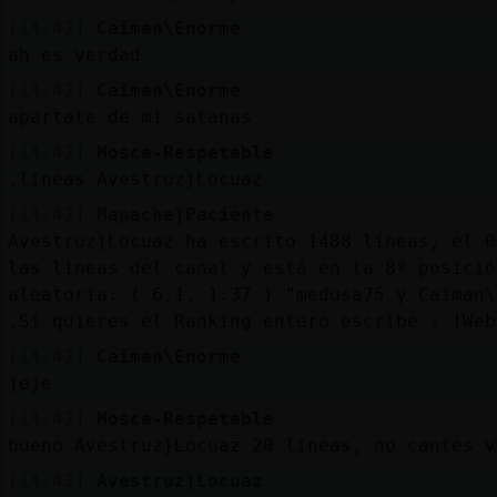
[14:42]
Caiman\Enorme
ah es verdad
[14:42]
Caiman\Enorme
apartate de mi satanas
[14:42]
Mosca-Respetable
.lineas Avestruz}Locuaz
[14:42]
Mapache}Paciente
Avestruz}Locuaz ha escrito 1488 líneas, el 0
las lineas del canal y está en la 8º posició
aleatoria: ( 6.1. 1:37 ) "medusa75 y Caiman\
.Si quieres el Ranking entero escribe : !Web
[14:42]
Caiman\Enorme
jeje
[14:42]
Mosca-Respetable
bueno Avestruz}Locuaz 20 lineas, no cantes v
[14:43]
Avestruz}Locuaz