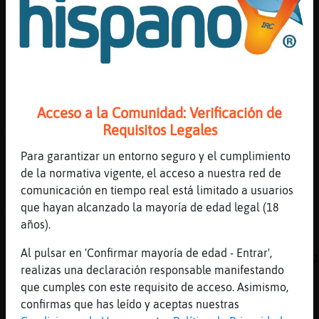
[14:56]
Hormiga\Torpe
Libelula{Verde buenas tardes, sin comer
[14:56]
Libelula{Verde
Hormiga\Torpe: y le va mal?
[14:57]
Hormiga\Torpe
El sabr�
Acceso a la Comunidad: Verificación de
[14:57]
Libelula{Verde
Requisitos Legales
Yo tbn sin coner
Para garantizar un entorno seguro y el cumplimiento
[14:57]
Libelula{Verde
de la normativa vigente, el acceso a nuestra red de
Hormiga\Torpe: tu no lo sabes o sospechas?
comunicación en tiempo real está limitado a usuarios
[14:57]
Hormiga\Torpe
que hayan alcanzado la mayoría de edad legal (18
Yo? Pero le podr�ir cr饭e
años).
[14:57]
Mosca-Respetable
Al pulsar en 'Confirmar mayoría de edad - Entrar',
pues si le va mal, tonto es en seguir contig
realizas una declaración responsable manifestando
[14:57]
Hormiga\Torpe
que cumples con este requisito de acceso. Asimismo,
Peor*
confirmas que has leído y aceptas nuestras