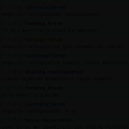
[15:03]
Libelula{Verde
Anguila-ConInquietud: hoooooolaaaa
[15:03]
Pantera_Breve
Ya ves Avestruz}Locuaz ya empieza
[15:03]
Hormiga\Torpe
Anguila-ConInquietud que tenemos de comida
[15:03]
GataInsufrible
Anguila-ConInquietud buenas tardes muackssss
[15:04]
Anguila-ConInquietud
Libelula{Verde muakssssss tengo hambre
[15:04]
Pantera_Breve
Vale Avestruz}Locuaz
[15:04]
Libelula{Verde
Anguila-ConInquietud: y yo
[15:04]
Mosca-Respetable
pues yo no me identifico con shaira Pantera}