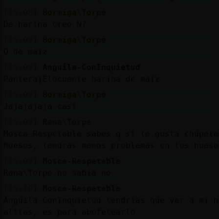
[15:08]
Hormiga\Torpe
De harina creo N?
[15:09]
Hormiga\Torpe
O de maiz
[15:09]
Anguila-ConInquietud
Pantera}Elocuente harina de maiz
[15:09]
Hormiga\Torpe
Jajajajaja casi
[15:09]
Rana\Torpe
Mosca-Respetable sabes q si te gusta chupete
huesos, tendras menos problemas cn los hueso
[15:09]
Mosca-Respetable
Rana\Torpe no sabia no
[15:10]
Mosca-Respetable
Anguila-ConInquietud tendrias que ver a mi h
alitas, es para abofetearlo