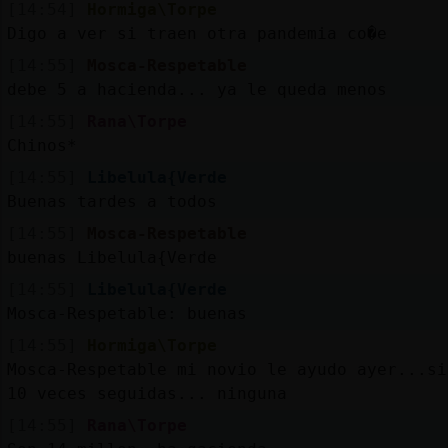
[14:54]
Hormiga\Torpe
Digo a ver si traen otra pandemia co�e
[14:55]
Mosca-Respetable
debe 5 a hacienda... ya le queda menos
[14:55]
Rana\Torpe
Chinos*
[14:55]
Libelula{Verde
Buenas tardes a todos
[14:55]
Mosca-Respetable
buenas Libelula{Verde
[14:55]
Libelula{Verde
Mosca-Respetable: buenas
[14:55]
Hormiga\Torpe
Mosca-Respetable mi novio le ayudo ayer...si
10 veces seguidas... ninguna
[14:55]
Rana\Torpe