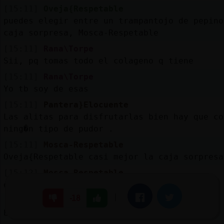
[15:11]
Oveja{Respetable
puedes elegir entre un trampantojo de pepino
caja sorpresa, Mosca-Respetable
[15:11]
Rana\Torpe
Sii, pq tomas todo el colageno q tiene
[15:11]
Rana\Torpe
Yo tb soy de esas
[15:11]
Pantera}Elocuente
Las alitas para disfrutarlas bien hay que co
ning�n tipo de pudor .
[15:11]
Mosca-Respetable
Oveja{Respetable casi mejor la caja sorpresa
[15:12]
Mosca-Respetable
que el pepino repite
|
Facebook
Twitter
-18
[15:12]
Pantera}Elocuente
En plan marranete, con los dedos.