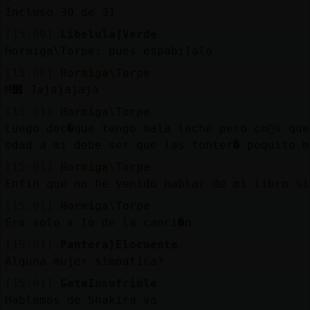
Incluso 30 de 31
[15:00]
Libelula{Verde
Hormiga\Torpe: pues espabilalo
[15:00]
Hormiga\Torpe
M᳿ Jajajajaja
[15:01]
Hormiga\Torpe
Luego dec�que tengo mala leche pero co񯠥s qu
edad a mi debe ser que las tonter� poquito m
[15:01]
Hormiga\Torpe
Enfin que no he venido hablar de mi libro si
[15:01]
Hormiga\Torpe
Era solo x lo de la canci�n
[15:01]
Pantera}Elocuente
Alguna mujer simpatica?
[15:01]
GataInsufrible
Hablemos de Shakira va