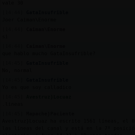
vale 30
[14:44]
GataInsufrible
Joer Caiman\Enorme
[14:44]
Caiman\Enorme
si
[14:44]
Caiman\Enorme
que hablo mucho GataInsufrible?
[14:45]
GataInsufrible
No, normal
[14:45]
GataInsufrible
Yo es que soy calladico
[14:45]
Avestruz}Locuaz
.lineas
[14:45]
Mapache}Paciente
Avestruz}Locuaz ha escrito 1561 líneas, el 0
las lineas del canal y está en la 7º posició