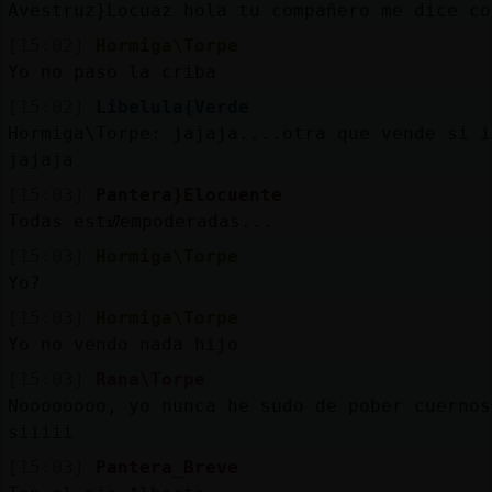
Avestruz}Locuaz hola tu compañero me dice co
[15:02]
Hormiga\Torpe
Yo no paso la criba
[15:02]
Libelula{Verde
Hormiga\Torpe: jajaja....otra que vende si i
jajaja
[15:03]
Pantera}Elocuente
Todas estᮠempoderadas...
[15:03]
Hormiga\Torpe
Yo?
[15:03]
Hormiga\Torpe
Yo no vendo nada hijo
[15:03]
Rana\Torpe
Noooooooo, yo nunca he sudo de pober cuernos
siiiii
[15:03]
Pantera_Breve