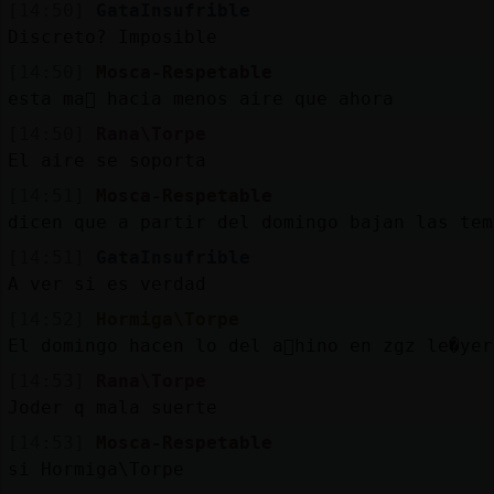
[14:50]
GataInsufrible
Discreto? Imposible
[14:50]
Mosca-Respetable
esta ma񡮡 hacia menos aire que ahora
[14:50]
Rana\Torpe
El aire se soporta
[14:51]
Mosca-Respetable
dicen que a partir del domingo bajan las tem
[14:51]
GataInsufrible
A ver si es verdad
[14:52]
Hormiga\Torpe
El domingo hacen lo del a񯠣hino en zgz le�yer
[14:53]
Rana\Torpe
Joder q mala suerte
[14:53]
Mosca-Respetable
si Hormiga\Torpe