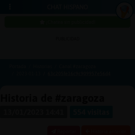
CHAT HISPANO
¡Chatea sin publicidad!
PUBLICIDAD
Iniciar
sesión
Portada
Historias
Canal #zaragoza
2023-01-13
63c205fe16c9c909957e56d4
¡Chatea
sin
publici
Historia de #zaragoza
13/01/2023 14:41
554 visitas
Crear
una
Reportar
Historia anterior
cuenta