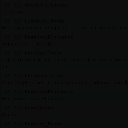
[15:01]
Avestruz}Locuaz
Jajajaja
[15:02]
Libelula{Verde
Hormiga\Torpe: venga si ...suelra lo que lle
[15:02]
Pantera}Elocuente
Imposible...lo s鮮.
[15:02]
Hormiga\Torpe
Libelula{Verde quien quiera saber que compre
;)
[15:02]
GataInsufrible
Pantera}Elocuente no digas eso, alguna habr�
[15:02]
Pantera}Elocuente
Hoy todas son Shaquira...
[15:02]
Rana\Torpe
Pocas
[15:02]
Pantera_Breve