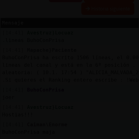
Historia siguiente
Mensaje
Reserva
[14:41]
Avestruz}Locuaz
alias
.lineas BuhoConPrisa
[14:41]
Mapache}Paciente
BuhoConPrisa ha escrito 1506 líneas, el 0.00
Actuali
lineas del canal y está en la 6º posición . 
contras
aleatoria: ( 10.1. 17:54 ) "ALICIA_MALVADA_2
.Si quieres el Ranking entero escribe : !Web
[14:41]
BuhoConPrisa
joer
Actuali
IP
[14:41]
Avestruz}Locuaz
virtual
Hostias!!!
[14:41]
Caiman\Enorme
BuhoConPrisa maja