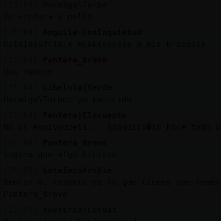
[15:04]
Hormiga\Torpe
Yo verdura y pollo
[15:04]
Anguila-ConInquietud
GataInsufrible muaksssssss a mis brazosss
[15:04]
Pantera_Breve
Que rencor
[15:04]
Libelula{Verde
Hormiga\Torpe: yo parecido
[15:04]
Pantera}Elocuente
No os equivoqueis... Shaquira�lo hace todo p
[15:04]
Pantera_Breve
Seguro que algo hiciste
[15:05]
GataInsufrible
Rencor 0, respeto es lo que tienes que tener
Pantera_Breve
[15:05]
Avestruz}Locuaz