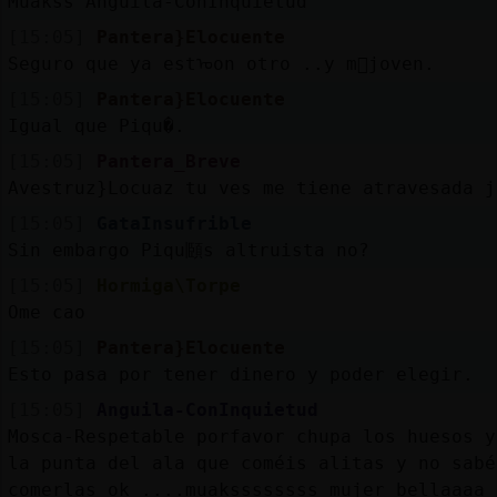
Muakss Anguila-ConInquietud
[15:05]
Pantera}Elocuente
Seguro que ya estᠣon otro ..y m᳠joven.
[15:05]
Pantera}Elocuente
Igual que Piqu�.
[15:05]
Pantera_Breve
Avestruz}Locuaz tu ves me tiene atravesada j
[15:05]
GataInsufrible
Sin embargo Piqu頥s altruista no?
[15:05]
Hormiga\Torpe
Ome cao
[15:05]
Pantera}Elocuente
Esto pasa por tener dinero y poder elegir.
[15:05]
Anguila-ConInquietud
Mosca-Respetable porfavor chupa los huesos y
la punta del ala que coméis alitas y no sabé
comerlas ok ....muakssssssss mujer bellaaaa