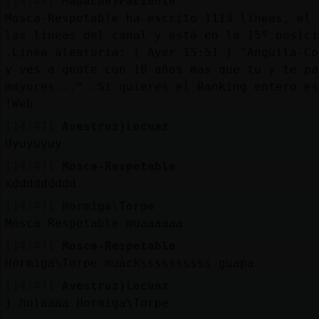
[14:47]
Mapache}Paciente
Mosca-Respetable ha escrito 1113 líneas, el 
las lineas del canal y está en la 15º posici
.Línea aleatoria: ( Ayer 15:51 ) "Anguila-Co
y ves a gente con 10 años mas que tu y te pa
mayores..." .Si quieres el Ranking entero es
!Web
[14:47]
Avestruz}Locuaz
Uyuyuyuy
[14:47]
Mosca-Respetable
xddddddddd
[14:47]
Hormiga\Torpe
Mosca-Respetable muaaaaaa
[14:47]
Mosca-Respetable
Hormiga\Torpe muackssssssssss guapa
[14:47]
Avestruz}Locuaz
} holaaaa Hormiga\Torpe