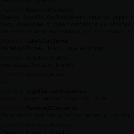
Ten el,ojo Alberto
[15:03]
Mapache}Paciente
Buenas Anguila-ConInquietud! Usuario Super V
bot, guapisima y super contadora de chistes.
no este de acuerdo conmigo que se rasque :D
[15:03]
Libelula{Verde
Hormiga\Torpe: juer.. que es broma
[15:03]
GataInsufrible
Que dices Pantera_Breve?
[15:03]
Pantera_Breve
Si
[15:03]
Anguila-ConInquietud
Buenas tardes moscorrofios del alma
[15:03]
Pantera}Elocuente
Pero ahora que van a soltar antes a los viol
[15:03]
Avestruz}Locuaz
Pantera_Breve tranquila