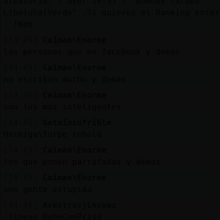
aleatoria: ( Ayer 14:33 ) "Buenas tardes
Libelula{Verde" .Si quieres el Ranking enter
: !Web
[14:45]
Caiman\Enorme
las personas que en facebook y demas
[14:45]
Caiman\Enorme
no escriben mucho y demas
[14:45]
Caiman\Enorme
son los mas inteligentes
[14:45]
GataInsufrible
Hormiga\Torpe rehola
[14:45]
Caiman\Enorme
los que ponen parrafadas y demas
[14:45]
Caiman\Enorme
son gente estupida
[14:45]
Avestruz}Locuaz
.lineas BuhoConPrisa