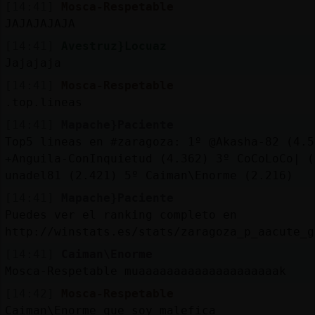
Mis
[14:41]
Mosca-Respetable
blogs
JAJAJAJAJA
[14:41]
Avestruz}Locuaz
Jajajaja
[14:41]
Mosca-Respetable
Mis
.top.lineas
foros
[14:41]
Mapache}Paciente
Top5 lineas en #zaragoza: 1º @Akasha-82 (4.5
+Anguila-ConInquietud (4.362) 3º CoCoLoCo| (
Registr
unadel81 (2.421) 5º Caiman\Enorme (2.216)
un
[14:41]
Mapache}Paciente
canal
Puedes ver el ranking completo en
http://winstats.es/stats/zaragoza_p_aacute_g
[14:41]
Caiman\Enorme
Más
Mosca-Respetable muaaaaaaaaaaaaaaaaaaaak
gestion
[14:42]
Mosca-Respetable
Caiman\Enorme que soy malefica