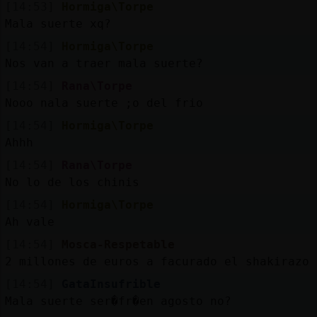
[14:53]
Hormiga\Torpe
Mala suerte xq?
[14:54]
Hormiga\Torpe
Nos van a traer mala suerte?
[14:54]
Rana\Torpe
Nooo nala suerte ;o del frio
[14:54]
Hormiga\Torpe
Ahhh
[14:54]
Rana\Torpe
No lo de los chinis
[14:54]
Hormiga\Torpe
Ah vale
[14:54]
Mosca-Respetable
2 millones de euros a facurado el shakirazo
[14:54]
GataInsufrible
Mala suerte ser�fr�en agosto no?