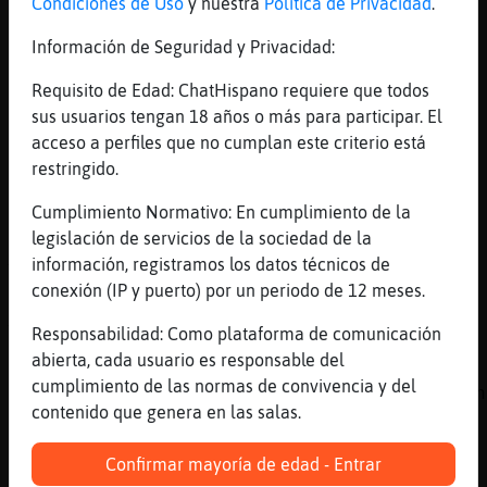
[14:58]
Mosca-Respetable
Condiciones de Uso
y nuestra
Política de Privacidad
.
yo ya he comido QuieroChat65273 gracias
Información de Seguridad y Privacidad:
[14:58]
Hormiga\Torpe
Pues si male pero es as�e pavo
Requisito de Edad: ChatHispano requiere que todos
sus usuarios tengan 18 años o más para participar. El
[14:58]
GataInsufrible
acceso a perfiles que no cumplan este criterio está
Es pregunta trampa QuieroChat65273?
restringido.
[14:58]
Libelula{Verde
QuieroChat65273: que tienes de nenu?
Cumplimiento Normativo: En cumplimiento de la
legislación de servicios de la sociedad de la
[14:58]
GataInsufrible
información, registramos los datos técnicos de
Ya he comido, gracias
conexión (IP y puerto) por un periodo de 12 meses.
[14:58]
Hormiga\Torpe
Yo tengo acelgas y pollo plancha
Responsabilidad: Como plataforma de comunicación
abierta, cada usuario es responsable del
[14:59]
Libelula{Verde
cumplimiento de las normas de convivencia y del
Hormiga\Torpe: si es pavo se lo coneran en n
contenido que genera en las salas.
[14:59]
Avestruz}Locuaz
Buen menu Hormiga\Torpe
Confirmar mayoría de edad - Entrar