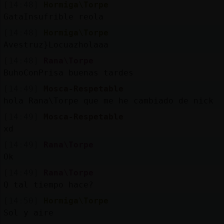
[14:48]
Hormiga\Torpe
GataInsufrible reola
[14:48]
Hormiga\Torpe
Avestruz}Locuazholaaa
[14:48]
Rana\Torpe
BuhoConPrisa buenas tardes
[14:49]
Mosca-Respetable
hola Rana\Torpe que me he cambiado de nick
[14:49]
Mosca-Respetable
xd
[14:49]
Rana\Torpe
Ok
[14:49]
Rana\Torpe
Q tal tiempo hace?
[14:50]
Hormiga\Torpe
Sol y aire