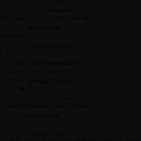
Son 14 millon, ha gacienda
[14:55]
Mosca-Respetable
Hormiga\Torpe jajajaj que mal
[14:55]
Rana\Torpe
Hacienda
[14:55]
Mosca-Respetable
14??
[14:55]
Mosca-Respetable
pues solo le faltan 12
[14:55]
Hormiga\Torpe
Le dec�pero xico
[14:55]
GataInsufrible
Libelula{Verde buenas tardes
[14:55]
Rana\Torpe
Si
[14:55]
Hormiga\Torpe