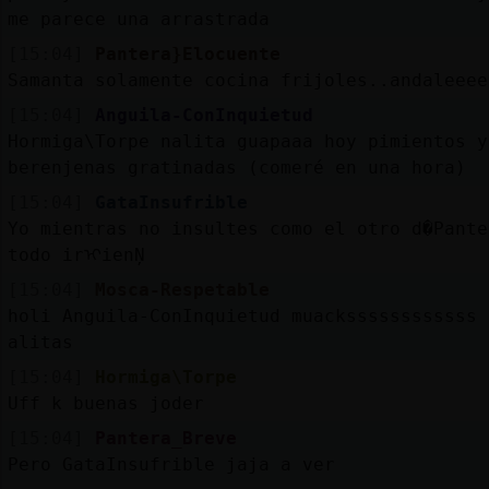
me parece una arrastrada
[15:04]
Pantera}Elocuente
Samanta solamente cocina frijoles..andaleeee
[15:04]
Anguila-ConInquietud
Hormiga\Torpe nalita guapaaa hoy pimientos y
berenjenas gratinadas (comeré en una hora)
[15:04]
GataInsufrible
Yo mientras no insultes como el otro d�Pante
todo irᠢienŅ
[15:04]
Mosca-Respetable
holi Anguila-ConInquietud muackssssssssssss 
alitas
[15:04]
Hormiga\Torpe
Uff k buenas joder
[15:04]
Pantera_Breve
Pero GataInsufrible jaja a ver