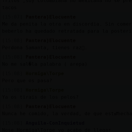
fritos ,soy colombiana no mexicana no se pre
tacos
[15:07]
Pantera}Elocuente
Me da penita la otra en discordia. Sin comer
beberlo ha quedado retratada para la posteri
[15:08]
Pantera}Elocuente
Perdona Samanta, tienes raz󮮮.
[15:08]
Pantera}Elocuente
No me sal�la palabra ( arepa)
[15:08]
Hormiga\Torpe
Pero que os pasa?
[15:08]
Hormiga\Torpe
Ya os tirais de los pelos?
[15:08]
Pantera}Elocuente
Nunca he comido, la verdad, de que estᮠhech
[15:08]
Anguila-ConInquietud
Nose Hormiga\Torpe yo acabo de llegar