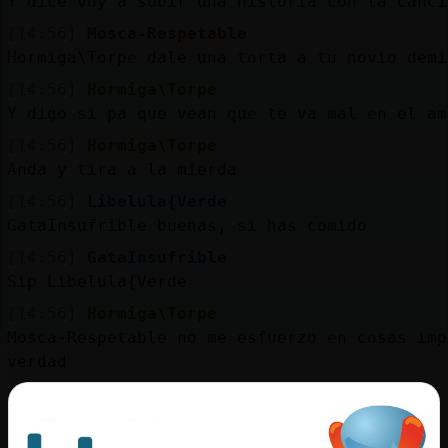
Y dice voy a subir una historia con la canci
[14:56]
Mosca-Respetable
Hormiga\Torpe dale una torta a tu novio demi
[14:56]
Hormiga\Torpe
Y digo si pa que vean que te va mal en el am
[14:56]
Hormiga\Torpe
Anda y tira a la mierda
[14:56]
Libelula{Verde
GataInsufrible buenas, si has comido
[14:56]
GataInsufrible
Sip Libelula{Verde
[14:56]
Hormiga\Torpe
Mosca-Respetable no me esfuerzo en cosas imp
verdad
[14:56]
Mosca-Respetable
jjajajajjaa