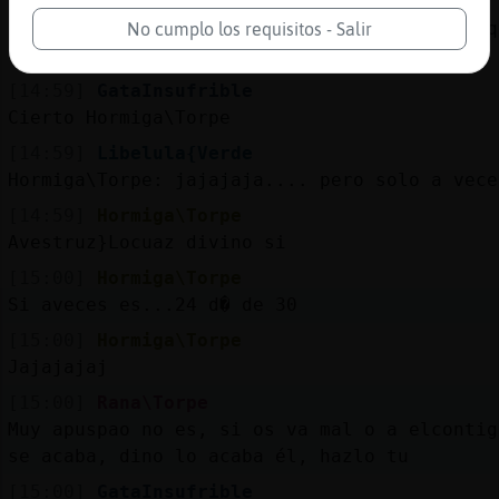
[14:59]
Hormiga\Torpe
Libelula{Verde aveces los hombres...parece q
No cumplo los requisitos - Salir
regla pero peor que nosotras
[14:59]
GataInsufrible
Cierto Hormiga\Torpe
[14:59]
Libelula{Verde
Hormiga\Torpe: jajajaja.... pero solo a vece
[14:59]
Hormiga\Torpe
Avestruz}Locuaz divino si
[15:00]
Hormiga\Torpe
Si aveces es...24 d� de 30
[15:00]
Hormiga\Torpe
Jajajajaj
[15:00]
Rana\Torpe
Muy apuspao no es, si os va mal o a elcontig
se acaba, dino lo acaba él, hazlo tu
[15:00]
GataInsufrible