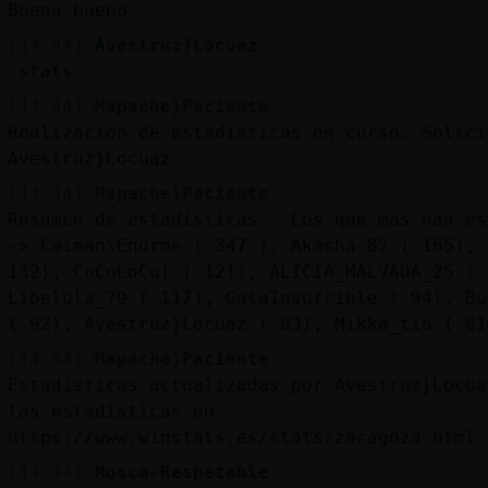
Bueno bueno
[14:44]
Avestruz}Locuaz
.stats
[14:44]
Mapache}Paciente
Realización de estadísticas en curso. Solici
Avestruz}Locuaz.
[14:44]
Mapache}Paciente
Resumen de estadísticas - Los que más han es
-> Caiman\Enorme ( 347 ), Akasha-82 ( 165), 
132), CoCoLoCo| ( 121), ALICIA_MALVADA_25 ( 
Libelula_79 ( 117), GataInsufrible ( 94), Bu
( 92), Avestruz}Locuaz ( 83), Mikka_tio ( 81
[14:44]
Mapache}Paciente
Estadísticas actualizadas por Avestruz}Locua
las estadísticas en
https://www.winstats.es/stats/zaragoza.html
[14:44]
Mosca-Respetable