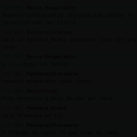
[15:06]
Mosca-Respetable
Anguila-ConInquietud jajajaja las puntas le 
carnicero que las tirara
[15:06]
Avestruz}Locuaz
Vale ya Pantera_Breve cualquier cosa por pri
favor
[15:06]
Mosca-Respetable
y si, chupo los huesos
[15:06]
Pantera}Elocuente
Samanta preparanos unos tacos.
[15:06]
Rana\Torpe
Pues entonces q deje de dar por saco
[15:06]
Pantera_Breve
Solo bromeaba en fin
[15:06]
Pantera}Elocuente
A Piqu頳e la sopla lo que diga la loba.