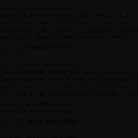
[14:45]
Mapache}Paciente
BuhoConPrisa ha escrito 1598 líneas, el 0.00
lineas del canal y está en la 6º posición . 
aleatoria: ( 6.1. 19:16 ) "jajajajaja xabiee
quieres el Ranking entero escribe : !Web
[14:46]
GataInsufrible
.lineas
[14:46]
Mapache}Paciente
GataInsufrible ha escrito 1530 líneas, el 0.
las lineas del canal y está en la 8º posició
aleatoria: ( 5.1. 1:40 ) "Yo te hacia dormid
.Si quieres el Ranking entero escribe : !Web
[14:46]
GataInsufrible
Seguidos Avestruz}Locuaz
[14:47]
Mosca-Respetable
.lineas