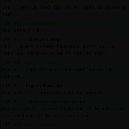
[19:39]
AvestruzAgil
.oO Libelula_Real Oo. to el rato la shakira
tia...
[19:39]
AvestruzAgil
que pesadilla
[19:40]
Libelula_Real
uhm...hemos estado hablando antes de la
cancion. Estabas o ya te habias ido?
[19:40]
AvestruzAgil
eso si .. no me quito la cancion de la
cabeza...
[19:40]
Tigre{Humilde
ale que ostionnnnnnnnn la campanita
[19:40]
Libelula-ConInquietud
AvestruzAgil es que hasta en el telediario
han hablado de la cancioncilla
[19:40]
AvestruzAgil