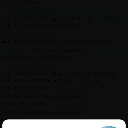
estaba estaba
[19:40]
AvestruzAgil
.oO Libelula-ConInquietud Oo. pues estoy
con el como tuuuuu uhhhhhhh
[19:40]
AvestruzAgil
metidooooo me taladra el cerebroooooooo
[19:41]
Libelula-ConInquietud
AvestruzAgil fua yo paso
[19:42]
AvestruzAgil
.oO Libelula-ConInquietud Oo. por que no
has visto tiktoks a tope.... si no
cantarias y todo
[19:42]
Libelula-ConInquietud
no no ni pienso
[19:42]
Libelula-ConInquietud
ajajaja