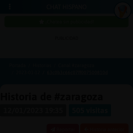
CHAT HISPANO
¡Chatea sin publicidad!
PUBLICIDAD
Iniciar
sesión
Portada
Historias
Canal #zaragoza
2023-01-12
63c0b3c66c07ff007500810d
¡Chatea
sin
publici
Historia de #zaragoza
12/01/2023 19:35
505 visitas
Crear
una
Reportar
Historia anterior
cuenta