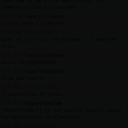
ACTION le pasa una mantita por los
hombros y Topo_Eficiente
[19:38]
Topo_Eficiente
pijama bata calcetines...
[19:38]
AvestruzAgil
pues yo voy solo con pijama... y nada de
frio
[19:38]
Topo_Eficiente
asias Tigre{Humilde
[19:38]
Topo_Eficiente
hija que suerte
[19:38]
AvestruzAgil
y zapatillas de renos...
[19:38]
Tigre{Humilde
[AvestruzAgil] tu por que no quieres pagar
la calefaccion taca񡡡aaaaaaa
[19:38]
AvestruzAgil