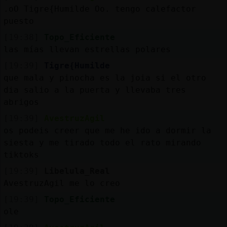
.oO Tigre{Humilde Oo. tengo calefactor
puesto
[19:38]
Topo_Eficiente
las mías llevan estrellas polares
[19:39]
Tigre{Humilde
que mala y pinocha es la joia si el otro
dia salio a la puerta y llevaba tres
abrigos
[19:39]
AvestruzAgil
os podeis creer que me he ido a dormir la
siesta y me tirado todo el rato mirando
tiktoks
[19:39]
Libelula_Real
AvestruzAgil me lo creo
[19:39]
Topo_Eficiente
ole