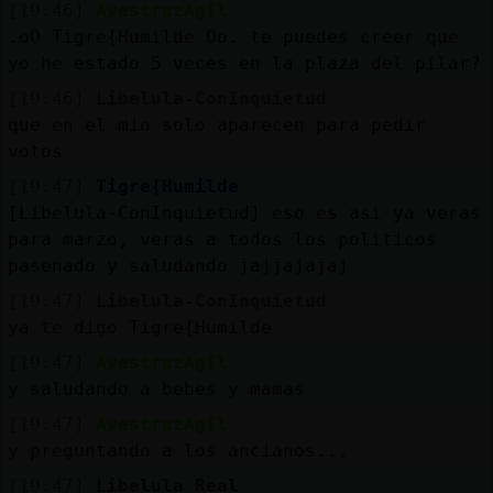
[19:46]
AvestruzAgil
.oO Tigre{Humilde Oo. te puedes creer que
yo he estado 5 veces en la plaza del pilar?
[19:46]
Libelula-ConInquietud
que en el mio solo aparecen para pedir
votos
[19:47]
Tigre{Humilde
[Libelula-ConInquietud] eso es asi ya veras
para marzo, veras a todos los politicos
pasenado y saludando jajjajajaj
[19:47]
Libelula-ConInquietud
ya te digo Tigre{Humilde
[19:47]
AvestruzAgil
y saludando a bebes y mamas
[19:47]
AvestruzAgil
y preguntando a los ancianos...
[19:47]
Libelula_Real