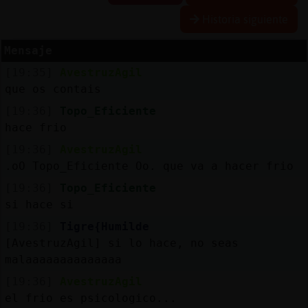
Historia siguiente
Mensaje
Reserva
[19:35]
AvestruzAgil
alias
que os contais
[19:36]
Topo_Eficiente
hace frio
Actuali
[19:36]
AvestruzAgil
contras
.oO Topo_Eficiente Oo. que va a hacer frio
[19:36]
Topo_Eficiente
si hace si
Actuali
[19:36]
Tigre{Humilde
IP
[AvestruzAgil] si lo hace, no seas
virtual
malaaaaaaaaaaaaaa
[19:36]
AvestruzAgil
el frio es psicologico...