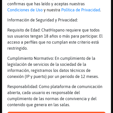
[Libelula-ConInquietud] pues eso que esta
confirmas que has leído y aceptas nuestras
toda como si hubiese pasado un tornado, y
Condiciones de Uso
y nuestra
Política de Privacidad
.
sin prisas para limpiarla
Información de Seguridad y Privacidad:
[19:43]
Libelula-ConInquietud
Tigre{Humilde no te creeras que no he ido
Requisito de Edad: ChatHispano requiere que todos
ni a ver las luces ni el belen xd
sus usuarios tengan 18 años o más para participar. El
acceso a perfiles que no cumplan este criterio está
[19:43]
AvestruzAgil
restringido.
no???????
[19:43]
AvestruzAgil
Cumplimiento Normativo: En cumplimiento de la
yo si fui
legislación de servicios de la sociedad de la
información, registramos los datos técnicos de
[19:43]
Libelula-ConInquietud
conexión (IP y puerto) por un periodo de 12 meses.
pa dias tenemos con los servicios
municipales que hemos votado
Responsabilidad: Como plataforma de comunicación
[19:44]
Libelula_Real
abierta, cada usuario es responsable del
Libelula-ConInquietud habriamos dao un mini
cumplimiento de las normas de convivencia y del
vuelta el dia de la comida
contenido que genera en las salas.
[19:44]
Tigre{Humilde