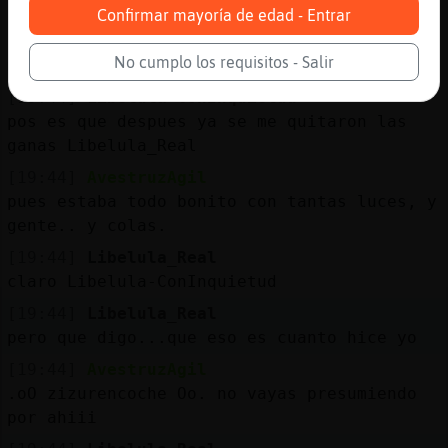
Confirmar mayoría de edad - Entrar
[Libelula-ConInquietud] mejor nada te
pierdes, eso es como decia nuestro se񯲬 en
No cumplo los requisitos - Salir
mercado barato
[19:44]
Libelula-ConInquietud
pos es que despues ya se me quitaron las
ganas Libelula_Real
[19:44]
AvestruzAgil
pues estaba todo bonito con tantas luces, y
gente.. y colas.
[19:44]
Libelula_Real
claro Libelula-ConInquietud
[19:44]
Libelula_Real
pero que digo...que eso es cuanto hice yo
[19:44]
AvestruzAgil
.oO zizurencoche Oo. no vayas presumiendo
por ahiii