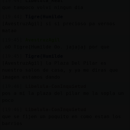
[19:44]
Libelula_Real
que tampoco volvi ningun dia
[19:44]
Tigre{Humilde
[AvestruzAgil] si si precioso pa vernos
matao
[19:45]
AvestruzAgil
.oO Tigre{Humilde Oo. jajajaj por que
[19:45]
Tigre{Humilde
[AvestruzAgil] la Plaza Del Pilar es
nuestro salon de casa, y ya me diras que
imagen estamos dando
[19:46]
Libelula-ConInquietud
pos a mi la plaza del pilar me la sopla un
poco
[19:46]
Libelula-ConInquietud
que se fijen un poquito en como estan los
barrios