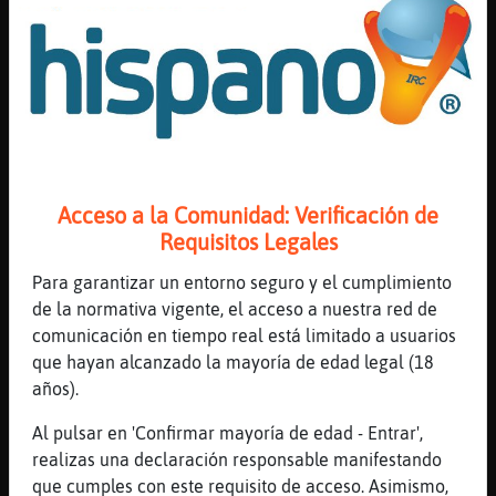
[19:42]
AvestruzAgil
.oO ElYernoQueTodaSuegraDesea Oo. ven a mi
vera!!
[19:42]
Tigre{Humilde
esta tarde, he paseado por la plaza del
PIlar y que pena, que imagen damos, parace
sacado de ucrania
[19:42]
Libelula-ConInquietud
Acceso a la Comunidad: Verificación de
en cuanto la oiga cambiare
Requisitos Legales
[19:42]
Libelula-ConInquietud
Para garantizar un entorno seguro y el cumplimiento
que pasaba Tigre{Humilde?
de la normativa vigente, el acceso a nuestra red de
[19:42]
AvestruzAgil
comunicación en tiempo real está limitado a usuarios
.oO Libelula-ConInquietud Oo. no
que hayan alcanzado la mayoría de edad legal (18
podras.....
años).
[19:42]
Libelula_Real
Al pulsar en 'Confirmar mayoría de edad - Entrar',
de ucrania, nada menos
realizas una declaración responsable manifestando
[19:43]
Tigre{Humilde
que cumples con este requisito de acceso. Asimismo,