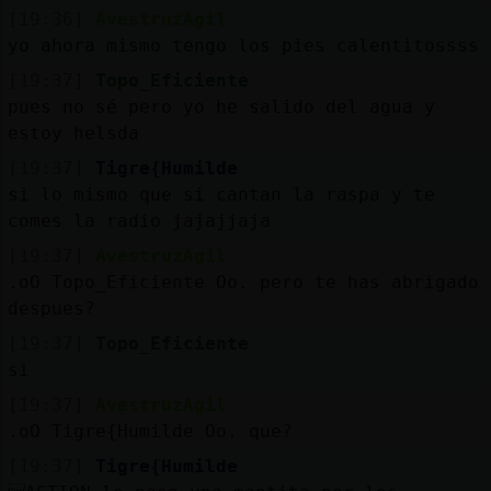
Mis
[19:36]
AvestruzAgil
blogs
yo ahora mismo tengo los pies calentitossss
[19:37]
Topo_Eficiente
pues no sé pero yo he salido del agua y
estoy helsda
Mis
foros
[19:37]
Tigre{Humilde
si lo mismo que si cantan la raspa y te
comes la radio jajajjaja
[19:37]
AvestruzAgil
Registr
.oO Topo_Eficiente Oo. pero te has abrigado
un
despues?
canal
[19:37]
Topo_Eficiente
si
[19:37]
AvestruzAgil
Más
.oO Tigre{Humilde Oo. que?
gestion
[19:37]
Tigre{Humilde