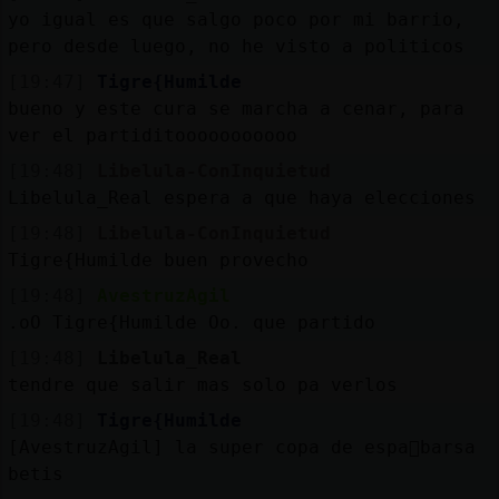
yo igual es que salgo poco por mi barrio,
pero desde luego, no he visto a politicos
[19:47]
Tigre{Humilde
bueno y este cura se marcha a cenar, para
ver el partiditooooooooooo
[19:48]
Libelula-ConInquietud
Libelula_Real espera a que haya elecciones
[19:48]
Libelula-ConInquietud
Tigre{Humilde buen provecho
[19:48]
AvestruzAgil
.oO Tigre{Humilde Oo. que partido
[19:48]
Libelula_Real
tendre que salir mas solo pa verlos
[19:48]
Tigre{Humilde
[AvestruzAgil] la super copa de espa񡬠barsa
betis