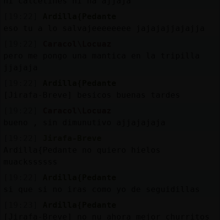
ni calcetines ni na ajjaja
[19:22]
Ardilla{Pedante
eso tu a lo salvajeeeeeeee jajajajjajajja
[19:22]
Caracol\Locuaz
pero me pongo una mantica en la tripilla
jjajaja
[19:22]
Ardilla{Pedante
[Jirafa-Breve] besicos buenas tardes
[19:22]
Caracol\Locuaz
bueno , sin dimunutivo ajjajajaja
[19:22]
Jirafa-Breve
Ardilla{Pedante no quiero hielos
muackssssss
[19:22]
Ardilla{Pedante
si que si no iras como yo de seguidillas
[19:23]
Ardilla{Pedante
[Jirafa-Breve] no nu ahora mejor churritos