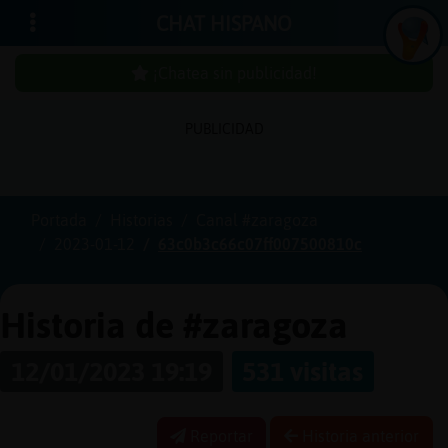
CHAT HISPANO
¡Chatea sin publicidad!
PUBLICIDAD
Iniciar
sesión
Portada
Historias
Canal #zaragoza
2023-01-12
63c0b3c66c07ff007500810c
¡Chatea
sin
publici
Historia de #zaragoza
12/01/2023 19:19
531 visitas
Crear
una
Reportar
Historia anterior
cuenta