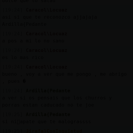
dulce que lo salau
[19:24]
Caracol\Locuaz
asi si que te reconozco ajjajaja
Ardilla{Pedante
[19:24]
Caracol\Locuaz
a pos a mi lo no sano
[19:24]
Caracol\Locuaz
es lo mas rico
[19:24]
Caracol\Locuaz
bueno , voy a ver que me pongo , me abrigo
, pues �
[19:24]
Ardilla{Pedante
a ver si os pensais que los churros y
porras estan caducado no te joe
[19:25]
Ardilla{Pedante
si ni񡠴apate que te malograssss
[19:25]
Jirafa}ConInquietud