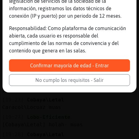
legislación de servicios de la sociedad de la
[19:26]
Jirafa}ConInquietud
información, registramos los datos técnicos de
.oO Cobaya\Letal Oo. buenas
conexión (IP y puerto) por un periodo de 12 meses.
[19:27]
Cobaya\Letal
Responsabilidad: Como plataforma de comunicación
Jirafa}ConInquietud hols
abierta, cada usuario es responsable del
[19:27]
Cobaya\Letal
cumplimiento de las normas de convivencia y del
Lobo-Eficiente muas
contenido que genera en las salas.
[19:27]
Caracol\Locuaz
pues asi aun repetira mas aajaja
Confirmar mayoría de edad - Entrar
[19:27]
Ardilla{Pedante
No cumplo los requisitos - Salir
campi toca un poco que empieza el rosario
jajajjaja besicos
[19:27]
Cobaya\Letal
Caracol\Locuaz muas
[19:27]
Lobo-Eficiente
[Cobaya\Letal] holah- muas
[19:28]
Cobaya\Letal