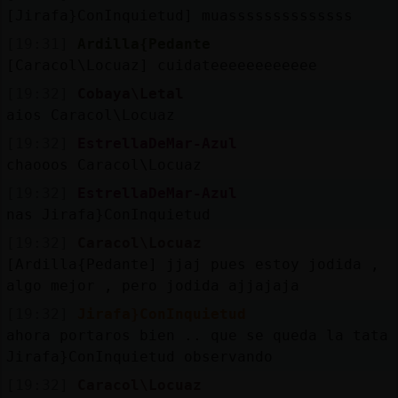
[Jirafa}ConInquietud] muassssssssssssss
[19:31]
Ardilla{Pedante
[Caracol\Locuaz] cuidateeeeeeeeeeee
[19:32]
Cobaya\Letal
aios Caracol\Locuaz
[19:32]
EstrellaDeMar-Azul
chaooos Caracol\Locuaz
[19:32]
EstrellaDeMar-Azul
nas Jirafa}ConInquietud
[19:32]
Caracol\Locuaz
[Ardilla{Pedante] jjaj pues estoy jodida ,
algo mejor , pero jodida ajjajaja
[19:32]
Jirafa}ConInquietud
ahora portaros bien .. que se queda la tata
Jirafa}ConInquietud observando
[19:32]
Caracol\Locuaz