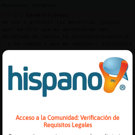
Buenassss tardesss
[19:25]
Caracol\Locuaz
me voy a prohibir las morcillas jjajaja
ayer me hizo que me apetecieran con
mermelada de tomate la Jirafa}ConInquietud
. y he comido y aun me repiten , jajajajaja
[19:26]
Caracol\Locuaz
[Jirafa}ConInquietud] muasssssssssssssss
[19:26]
Jirafa}ConInquietud
.oO Lobo-Eficiente Oo. Caracol\Locuaz
CoCoLoCo| Jirafa-Breve Samanta-
EstrellaDeMar-Azul
[19:26]
Ardilla{Pedante
[Jirafa}ConInquietud] las tardes y tuuuuuuu
jajjajaj
Acceso a la Comunidad: Verificación de
Requisitos Legales
[19:26]
Jirafa}ConInquietud
te repiten?