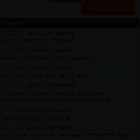
Historia siguiente
Mensaje
Reserva
[19:19]
Ardilla{Pedante
alias
buenas tardes y frescas
[19:20]
Caracol\Locuaz
�Ardilla{Pedante hola buenass
Actuali
[19:20]
Caracol\Locuaz
contras
pues yo tengo que salir ahor
[19:20]
Ardilla{Pedante
[Caracol\Locuaz] cosita wapaaaaa
Actuali
muakkkkkkkkkkkkkk tierno jajjajajaj
IP
[19:20]
Caracol\Locuaz
virtual
de hecho voy a vestime
[19:20]
Ardilla{Pedante
yo vengo ahora de la fama ufffffffff como