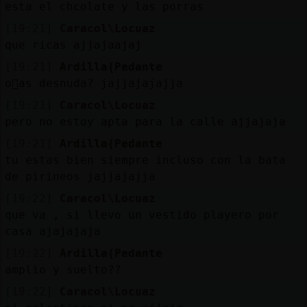
Mis
esta el chcolate y las porras
blogs
[19:21]
Caracol\Locuaz
que ricas ajjajaajaj
[19:21]
Ardilla{Pedante
o񥠴as desnuda? jajjajajajja
Mis
foros
[19:21]
Caracol\Locuaz
pero no estoy apta para la calle ajjajaja
[19:21]
Ardilla{Pedante
tu estas bien siempre incluso con la bata
Registr
de pirineos jajjajajja
un
canal
[19:22]
Caracol\Locuaz
que va , si llevo un vestido playero por
casa ajajajaja
[19:22]
Ardilla{Pedante
Más
amplio y suelto??
gestion
[19:22]
Caracol\Locuaz