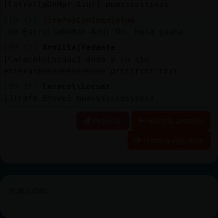
[EstrellaDeMar-Azul] muassssssssss
[19:32]
Jirafa}ConInquietud
.oO EstrellaDeMar-Azul Oo. hola guapa
[19:32]
Ardilla{Pedante
[Caracol\Locuaz] anda y yo sin
enterarmeeeeeeeeeeeee grrrrrrrrrrrrr
[19:32]
Caracol\Locuaz
[Jirafa-Breve] muasssssssssssss
Reportar
Historia anterior
Historia siguiente
PUBLICIDAD