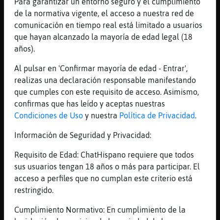
Para garantizar un entorno seguro y el cumplimiento
[19:26]
Lobo-Eficiente
de la normativa vigente, el acceso a nuestra red de
[Jirafa}ConInquietud] Beshakos-
comunicación en tiempo real está limitado a usuarios
que hayan alcanzado la mayoría de edad legal (18
[19:26]
Jirafa-Breve
años).
buenas Jirafa}ConInquietud
[19:26]
Caracol\Locuaz
Al pulsar en 'Confirmar mayoría de edad - Entrar',
como un tiro me han sentado las morcillas
realizas una declaración responsable manifestando
jajajajaja
que cumples con este requisito de acceso. Asimismo,
confirmas que has leído y aceptas nuestras
[19:26]
Jirafa}ConInquietud
Condiciones de Uso
y nuestra
Política de Privacidad
.
pero como hiciste las morcillas
[19:26]
Caracol\Locuaz
Información de Seguridad y Privacidad:
en el aireador
Requisito de Edad: ChatHispano requiere que todos
[19:26]
Caracol\Locuaz
sus usuarios tengan 18 años o más para participar. El
sin aceite
acceso a perfiles que no cumplan este criterio está
[19:26]
Jirafa}ConInquietud
restringido.
si es que.. mi madre la pone en sarten con
Cumplimiento Normativo: En cumplimiento de la
cebollita