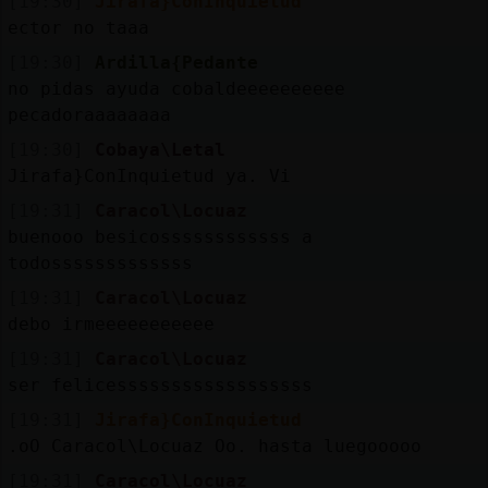
[19:30]
Jirafa}ConInquietud
ector no taaa
[19:30]
Ardilla{Pedante
no pidas ayuda cobaldeeeeeeeeee
pecadoraaaaaaaa
[19:30]
Cobaya\Letal
Jirafa}ConInquietud ya. Vi
[19:31]
Caracol\Locuaz
buenooo besicossssssssssss a
todosssssssssssss
[19:31]
Caracol\Locuaz
debo irmeeeeeeeeeee
[19:31]
Caracol\Locuaz
ser felicessssssssssssssssss
[19:31]
Jirafa}ConInquietud
.oO Caracol\Locuaz Oo. hasta luegooooo
[19:31]
Caracol\Locuaz