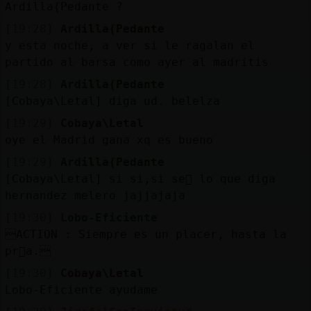
Ardilla{Pedante ?
[19:28]
Ardilla{Pedante
y esta noche, a ver si le ragalan el
partido al barsa como ayer al madritis
[19:28]
Ardilla{Pedante
[Cobaya\Letal] diga ud. belelza
[19:29]
Cobaya\Letal
oye el Madrid gana xq es bueno
[19:29]
Ardilla{Pedante
[Cobaya\Letal] si si,si se񯲡 lo que diga
hernandez melero jajjajaja
[19:30]
Lobo-Eficiente
ACTION : Siempre es un placer, hasta la
pr󸩭a.
[19:30]
Cobaya\Letal
Lobo-Eficiente ayudame