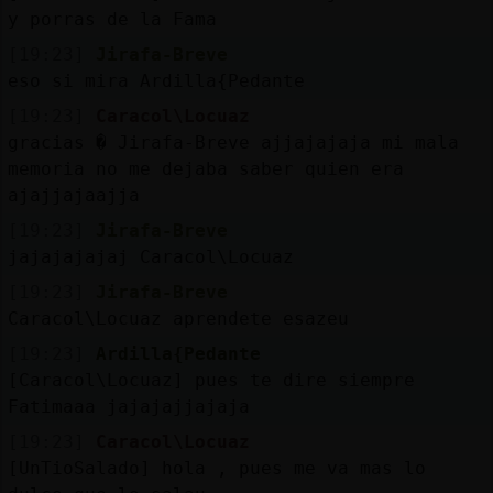
y porras de la Fama
[19:23]
Jirafa-Breve
eso si mira Ardilla{Pedante
[19:23]
Caracol\Locuaz
gracias � Jirafa-Breve ajjajajaja mi mala
memoria no me dejaba saber quien era
ajajjajaajja
[19:23]
Jirafa-Breve
jajajajajaj Caracol\Locuaz
[19:23]
Jirafa-Breve
Caracol\Locuaz aprendete esazeu
[19:23]
Ardilla{Pedante
[Caracol\Locuaz] pues te dire siempre
Fatimaaa jajajajjajaja
[19:23]
Caracol\Locuaz
[UnTioSalado] hola , pues me va mas lo