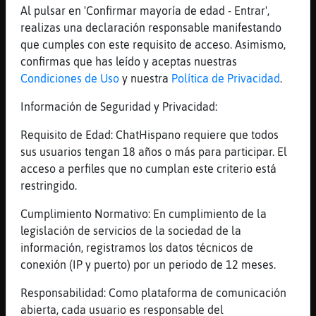
Al pulsar en 'Confirmar mayoría de edad - Entrar',
[16:51]
ArdillaSuave
realizas una declaración responsable manifestando
y no llames a la policia o te las veras
que cumples con este requisito de acceso. Asimismo,
conmigo
confirmas que has leído y aceptas nuestras
[16:51]
ArdillaSuave
Condiciones de Uso
y nuestra
Política de Privacidad
.
eso le dice un borracho a mi amigo juande
Información de Seguridad y Privacidad:
[16:51]
ArdillaSuave
todas las semanas le dice lo mismo
Requisito de Edad: ChatHispano requiere que todos
[16:52]
ArdillaSuave
sus usuarios tengan 18 años o más para participar. El
y juande harto dice
acceso a perfiles que no cumplan este criterio está
restringido.
[16:52]
ArdillaSuave
y no se muere!
Cumplimiento Normativo: En cumplimiento de la
[16:52]
Cabra_Veloz
legislación de servicios de la sociedad de la
no le dice, te las corto yo a ver?
información, registramos los datos técnicos de
conexión (IP y puerto) por un periodo de 12 meses.
[16:52]
ArdillaSuave
Cabra_Veloz deberia
Responsabilidad: Como plataforma de comunicación
abierta, cada usuario es responsable del
Reportar
Historia anterior