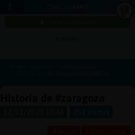
CHAT HISPANO
¡Chatea sin publicidad!
PUBLICIDAD
Iniciar
sesión
Portada
Historias
Canal #zaragoza
2023-01-12
63c0b3c06c07ff0075008104
¡Chatea
sin
publici
Historia de #zaragoza
12/01/2023 16:48
453 visitas
Crear
una
Reportar
Historia anterior
cuenta