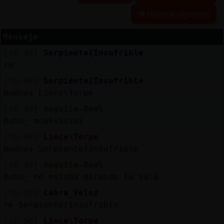
Historia siguiente
Mensaje
Reserva
[16:48]
Serpiente{Insufrible
alias
re
[16:49]
Serpiente{Insufrible
buenas Lince\Torpe
Actuali
[16:49]
Anguila-Real
contras
Buho_ muakssssss
[16:49]
Lince\Torpe
Buenas Serpiente{Insufrible
Actuali
[16:49]
Anguila-Real
IP
Buho_ no estaba mirando la sala
virtual
[16:50]
Cabra_Veloz
re Serpiente{Insufrible
[16:50]
Lince\Torpe