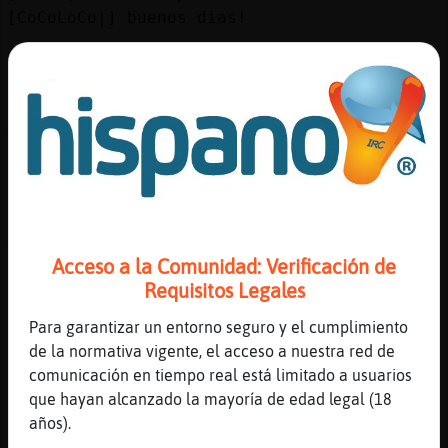
Mis
[CoCoLoCo|] buenos dias!
blogs
[16:50]
Serpiente{Insufrible
re Cabra_Veloz
[16:50]
ArdillaSuave
Mis
me estoy muriendo CoCoLoCo|
foros
[16:51]
ArdillaSuave
es una historia muy larga
[16:51]
ArdillaSuave
Registr
me e cortado las venas
un
Acceso a la Comunidad: Verificación de
[16:51]
ArdillaSuave
canal
Requisitos Legales
aqui no vivo mas de 3 dias
Para garantizar un entorno seguro y el cumplimiento
[16:51]
Anguila-Real
de la normativa vigente, el acceso a nuestra red de
Buho_ yo a ti jamasss pero miraba otra sala
comunicación en tiempo real está limitado a usuarios
xdd
Más
que hayan alcanzado la mayoría de edad legal (18
gestion
[16:51]
Anguila-Real
años).
Estoy ida