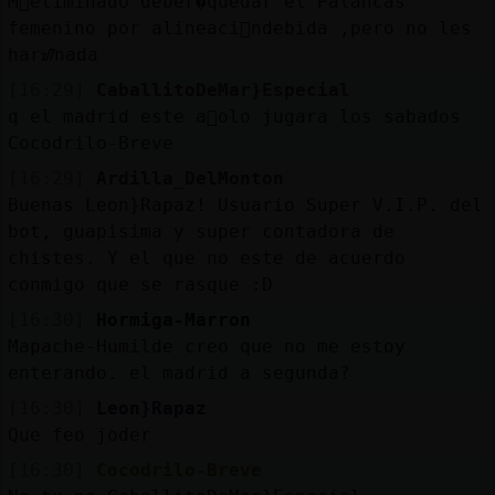
M᳠eliminado deber�quedar el Palancas
femenino por alineaci󮠩ndebida ,pero no les
harᮠnada
[16:29]
CaballitoDeMar}Especial
q el madrid este a񯠳olo jugara los sabados
Cocodrilo-Breve
[16:29]
Ardilla_DelMonton
Buenas Leon}Rapaz! Usuario Super V.I.P. del
bot, guapisima y super contadora de
chistes. Y el que no este de acuerdo
conmigo que se rasque :D
[16:30]
Hormiga-Marron
Mapache-Humilde creo que no me estoy
enterando. el madrid a segunda?
[16:30]
Leon}Rapaz
Que feo joder
[16:30]
Cocodrilo-Breve