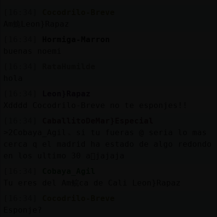
[16:34]
Cocodrilo-Breve
Am鮠Leon}Rapaz
[16:34]
Hormiga-Marron
buenas noemi
[16:34]
RataHumilde
hola
[16:34]
Leon}Rapaz
Xdddd Cocodrilo-Breve no te esponjes!!
[16:34]
CaballitoDeMar}Especial
˃2Cobaya_Agilۃ si tu fueras @ seria lo mas
cerca q el madrid ha estado de algo redondo
en los ultimo 30 a񯳠jajaja
[16:34]
Cobaya_Agil
Tu eres del Am鲩ca de Cali Leon}Rapaz
[16:34]
Cocodrilo-Breve
Esponje?