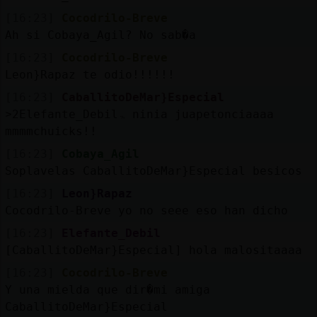
[16:23]
Cocodrilo-Breve
Ah si Cobaya_Agil? No sab�a
[16:23]
Cocodrilo-Breve
Leon}Rapaz te odio!!!!!!
[16:23]
CaballitoDeMar}Especial
˃2Elefante_Debilۃ ninia juapetonciaaaa
mmmmchuicks!!
[16:23]
Cobaya_Agil
Soplavelas CaballitoDeMar}Especial besicos
[16:23]
Leon}Rapaz
Cocodrilo-Breve yo no seee eso han dicho
[16:23]
Elefante_Debil
[CaballitoDeMar}Especial] hola malositaaaa
[16:23]
Cocodrilo-Breve
Y una mielda que dir�mi amiga
CaballitoDeMar}Especial