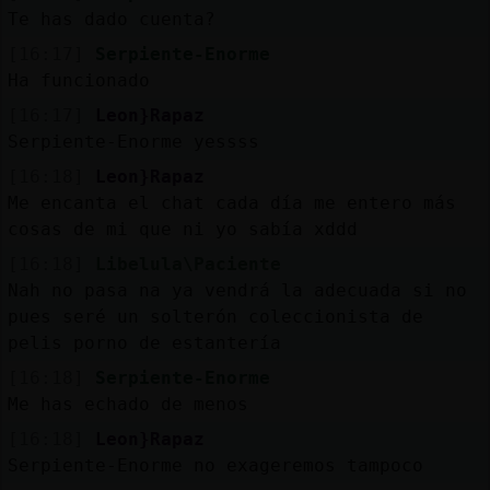
Te has dado cuenta?
[16:17]
Serpiente-Enorme
Ha funcionado
[16:17]
Leon}Rapaz
Serpiente-Enorme yessss
[16:18]
Leon}Rapaz
Me encanta el chat cada día me entero más
cosas de mi que ni yo sabía xddd
[16:18]
Libelula\Paciente
Nah no pasa na ya vendrá la adecuada si no
pues seré un solterón coleccionista de
pelis porno de estantería
[16:18]
Serpiente-Enorme
Me has echado de menos
[16:18]
Leon}Rapaz
Serpiente-Enorme no exageremos tampoco