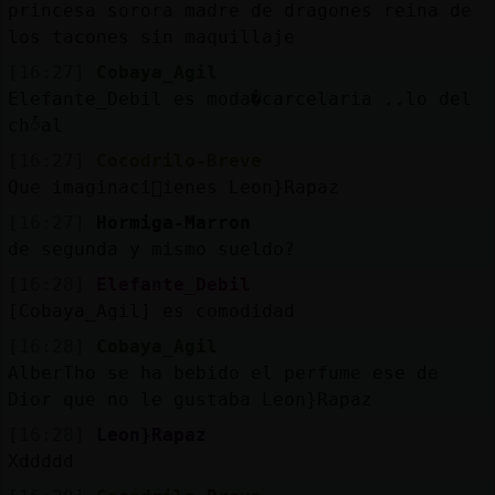
princesa sorora madre de dragones reina de
los tacones sin maquillaje
[16:27]
Cobaya_Agil
Elefante_Debil es moda�carcelaria ..lo del
chᮤal
[16:27]
Cocodrilo-Breve
Que imaginaci󮠴ienes Leon}Rapaz
[16:27]
Hormiga-Marron
de segunda y mismo sueldo?
[16:28]
Elefante_Debil
[Cobaya_Agil] es comodidad
[16:28]
Cobaya_Agil
AlberTho se ha bebido el perfume ese de
Dior que no le gustaba Leon}Rapaz
[16:28]
Leon}Rapaz
Xddddd