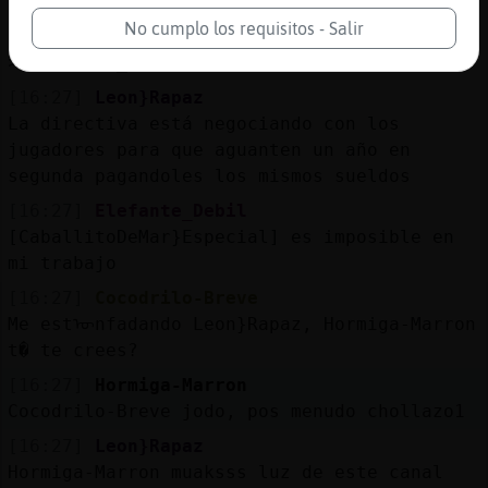
que haceis?
No cumplo los requisitos - Salir
[16:27]
CaballitoDeMar}Especial
˃2Elefante_Debilۃ tiros largos CHIEMPRE!
[16:27]
Leon}Rapaz
La directiva está negociando con los
jugadores para que aguanten un año en
segunda pagandoles los mismos sueldos
[16:27]
Elefante_Debil
[CaballitoDeMar}Especial] es imposible en
mi trabajo
[16:27]
Cocodrilo-Breve
Me estᠥnfadando Leon}Rapaz, Hormiga-Marron
t� te crees?
[16:27]
Hormiga-Marron
Cocodrilo-Breve jodo, pos menudo chollazo1
[16:27]
Leon}Rapaz
Hormiga-Marron muaksss luz de este canal