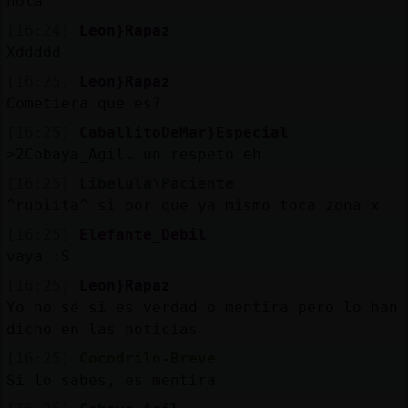
hola
[16:24]
Leon}Rapaz
Xddddd
[16:25]
Leon}Rapaz
Cometiera que es?
[16:25]
CaballitoDeMar}Especial
˃2Cobaya_Agilۃ un respeto eh
[16:25]
Libelula\Paciente
^rubiita^ si por que ya mismo toca zona x
[16:25]
Elefante_Debil
vaya :S
[16:25]
Leon}Rapaz
Yo no sé si es verdad o mentira pero lo han
dicho en las noticias
[16:25]
Cocodrilo-Breve
Si lo sabes, es mentira