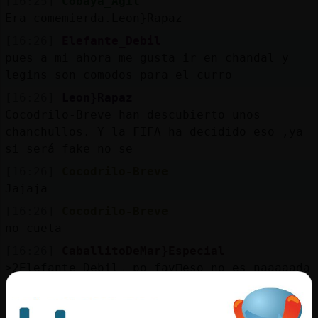
[16:25]
Cobaya_Agil
Era comemierda.Leon}Rapaz
[16:26]
Elefante_Debil
pues a mi ahora me gusta ir en chandal y
legins son comodos para el curro
[16:26]
Leon}Rapaz
Cocodrilo-Breve han descubierto unos
chanchullos. Y la FIFA ha decidido eso ,ya
si será fake no se
[16:26]
Cocodrilo-Breve
Jajaja
[16:26]
Cocodrilo-Breve
no cuela
[16:26]
CaballitoDeMar}Especial
˃2Elefante_Debilۃ po fav󡡠eso no es naaaaada
elejante
[16:26]
Libelula\Paciente