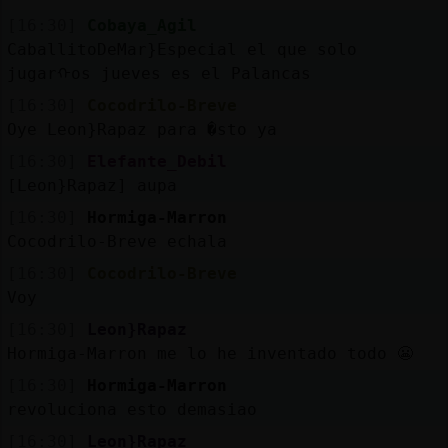
[16:30]
Cobaya_Agil
CaballitoDeMar}Especial el que solo
jugarᠬos jueves es el Palancas
[16:30]
Cocodrilo-Breve
Oye Leon}Rapaz para �sto ya
[16:30]
Elefante_Debil
[Leon}Rapaz] aupa
[16:30]
Hormiga-Marron
Cocodrilo-Breve echala
[16:30]
Cocodrilo-Breve
Voy
[16:30]
Leon}Rapaz
Hormiga-Marron me lo he inventado todo 😬
[16:30]
Hormiga-Marron
revoluciona esto demasiao
[16:30]
Leon}Rapaz