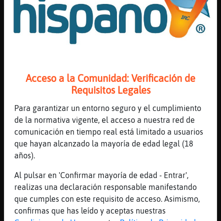
^rubiita^ puedo imaginarte en leggins
mientras o no
[16:26]
CaballitoDeMar}Especial
˃2Hormiga-Marronۃ hola hola juapa
[16:26]
Hormiga-Marron
nas
Acceso a la Comunidad: Verificación de
[16:26]
Hormiga-Marron
Requisitos Legales
CaballitoDeMar}Especial jau
Para garantizar un entorno seguro y el cumplimiento
[16:26]
Leon}Rapaz
de la normativa vigente, el acceso a nuestra red de
Cocodrilo-Breve querían sancionar 2 años en
comunicación en tiempo real está limitado a usuarios
segunda pero al final decidieron 1
que hayan alcanzado la mayoría de edad legal (18
[16:26]
Elefante_Debil
años).
[CaballitoDeMar}Especial] hijamia ya no
Al pulsar en 'Confirmar mayoría de edad - Entrar',
estoy en la oficina y no pega ir te tiros
realizas una declaración responsable manifestando
largos
que cumples con este requisito de acceso. Asimismo,
[16:26]
Hormiga-Marron
confirmas que has leído y aceptas nuestras
Mapache-Humilde cacho preciosa toa tuuuu