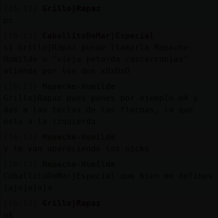
b
s
[16:12]
Grillo}Rapaz
pc
[16:13]
CaballitoDeMar}Especial
M
is
ro
si Grillo}Rapaz puede llamarla Mapache-
fo
s
Humilde o "vieja petarda cascarrabias"
atiende por los dos xDxDxD
[16:13]
Mapache-Humilde
Grillo}Rapaz pues pones por ejemplo m4 y
R
e
g
istra
r
n
n
a
das a las teclas de las flechas, la que
u
esta a la izquierda
ca
l
[16:13]
Mapache-Humilde
y te van apareciendo los nicks
[16:13]
Mapache-Humilde
M
á
s
e
stio
n
e
CaballitoDeMar}Especial que bien me defines
g
s
jajajajaja
[16:13]
Grillo}Rapaz
ok