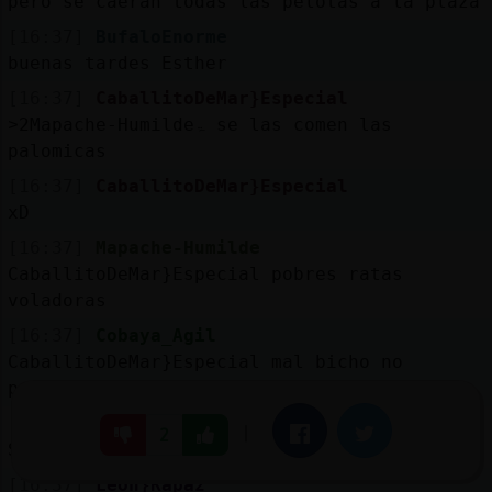
pero se caeran todas las pelotas a la plaza
[16:37]
BufaloEnorme
buenas tardes Esther
[16:37]
CaballitoDeMar}Especial
˃2Mapache-Humildeۃ se las comen las
palomicas
[16:37]
CaballitoDeMar}Especial
xD
[16:37]
Mapache-Humilde
CaballitoDeMar}Especial pobres ratas
voladoras
[16:37]
Cobaya_Agil
CaballitoDeMar}Especial mal bicho no
padezco de ira de fustengberg
[16:37]
Leon}Rapaz
|
Facebook
Twitter
2
Si queréis pádel id al soccer world
[16:37]
Leon}Rapaz