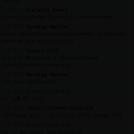
amigos
[16:31]
Elefante_Debil
[CaballitoDeMar}Especial] xdddddddddd
[16:31]
Hormiga-Marron
siiii untiodeportistaymelomano, a Mapache-
Humilde y a miiiiiiiiiii
[16:31]
Cobaya_Agil
AlberTho�ejecuta a la tocahuevos
CaballitoDeMar}Especial
[16:32]
Hormiga-Marron
tol dia padeleando
[16:32]
Cocodrilo-Breve
Ha ca� el solo
[16:32]
CaballitoDeMar}Especial
˃2Cobaya_Agilۃ calladico estas menos feo
[16:32]
Cocodrilo-Breve
ya ni me tengo que molestar