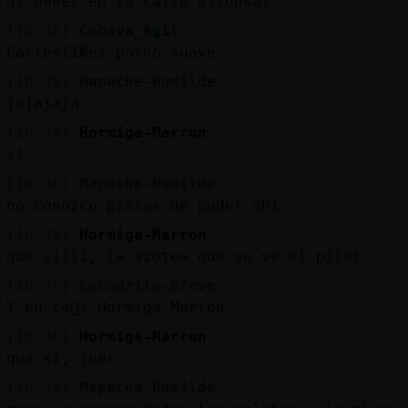
al padel en la calle alfonso?
[16:36]
Cobaya_Agil
CarlosII�es polno suave
[16:36]
Mapache-Humilde
jajajaja
[16:36]
Hormiga-Marron
xi
[16:36]
Mapache-Humilde
no conozco pistas de padel ahi
[16:36]
Hormiga-Marron
que siiii, la azotea que se ve el pilar
[16:36]
Cocodrilo-Breve
Y en ca񯮥s Hormiga-Marron
[16:36]
Hormiga-Marron
que si, joer
[16:36]
Mapache-Humilde