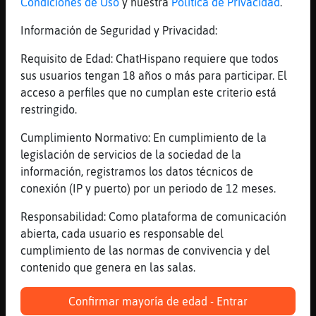
Condiciones de Uso
y nuestra
Política de Privacidad
.
muuuuuuuas
Información de Seguridad y Privacidad:
[16:26]
Cobaya_Agil
Samanra- El perfume ese Dior que no te
Requisito de Edad: ChatHispano requiere que todos
gustaba�te lo has bebido
sus usuarios tengan 18 años o más para participar. El
[16:27]
Mapache-Humilde
acceso a perfiles que no cumplan este criterio está
Hormiga-Marron muackssssssssss so
restringido.
bonitaaaaaaaaaaa
Cumplimiento Normativo: En cumplimiento de la
[16:27]
Hormiga-Marron
legislación de servicios de la sociedad de la
Leon}Rapaz tengo el corazon contento, el
información, registramos los datos técnicos de
corazon contento, lleno de alegriaaaaa
conexión (IP y puerto) por un periodo de 12 meses.
muuuas
Responsabilidad: Como plataforma de comunicación
[16:27]
Cocodrilo-Breve
abierta, cada usuario es responsable del
Hormiga-Marron nas muaaaasssssss
cumplimiento de las normas de convivencia y del
[16:27]
Hormiga-Marron
contenido que genera en las salas.
Cocodrilo-Breve nas muuuas
[16:27]
Hormiga-Marron
Confirmar mayoría de edad - Entrar