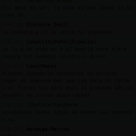
[16:28]
Cocodrilo-Breve
Eso debe de ser, lo malo es que igual se lo
cree xD
[16:28]
Elefante_Debil
la conozco y no lo abrio ni siquiera
[16:29]
CaballitoDeMar}Especial
yo lo q he oido es q el madrid este a񯠳olo
jugara los sabados Cocodrilo-Breve
[16:29]
Leon}Rapaz
Algunos jugadores peseteros no quieren
jugar en segunda por qué les baja el caché
y el Floren les dice pues el próximo año no
penséis en volver mamarrachos
[16:29]
Libelula\Paciente
Leon}Rapaz estas igual de buena que beyonce
o no
[16:29]
Hormiga-Marron