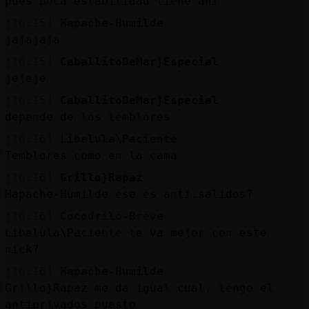
pues poca estabilidad tiene ahi
[16:15]
Mapache-Humilde
jajajaja
[16:15]
CaballitoDeMar}Especial
jejeje
[16:15]
CaballitoDeMar}Especial
depende de los temblores
[16:16]
Libelula\Paciente
Temblores como en la cama
[16:16]
Grillo}Rapaz
Mapache-Humilde ese es anti.salidos?
[16:16]
Cocodrilo-Breve
Libelula\Paciente te va mejor con este
nick?
[16:16]
Mapache-Humilde
Grillo}Rapaz me da igual cual, tengo el
antiprivados puesto