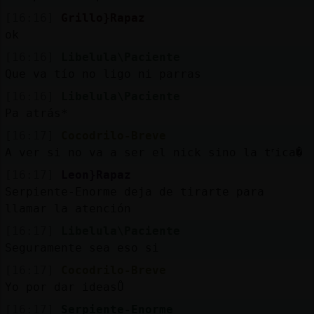
[16:16]
Grillo}Rapaz
ok
[16:16]
Libelula\Paciente
Que va tío no ligo ni parras
[16:16]
Libelula\Paciente
Pa atrás*
[16:17]
Cocodrilo-Breve
A ver si no va a ser el nick sino la tᣴica�
[16:17]
Leon}Rapaz
Serpiente-Enorme deja de tirarte para
llamar la atención
[16:17]
Libelula\Paciente
Seguramente sea eso si
[16:17]
Cocodrilo-Breve
Yo por dar ideasŮ
[16:17]
Serpiente-Enorme