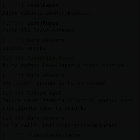
[16:34]
Leon}Rapaz
Xdddd CaballitoDeMar}Especial
[16:34]
Leon}Rapaz
Cocodrilo-Breve enfades
[16:35]
BufaloEnorme
saludos arroba
[16:35]
Cocodrilo-Breve
No me enfado Leon}Rapaz y menos contigo
[16:35]
BufaloEnorme
por favor! cuando se ha enfadado?
[16:35]
Cobaya_Agil
Japuta CaballitoDeMar}Especial porque eres
inteligente sino te odiar�a
[16:35]
BufaloEnorme
en la calle, untiodeportistaymelomano
[16:35]
Libelula\Paciente