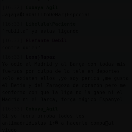
[16:32]
Cobaya_Agil
Jajaja�CaballitoDeMar}Especial
[16:33]
Libelula\Paciente
^rubiita^ ya estas ligando
[16:33]
Elefante_Debil
contra quien?
[16:33]
Leon}Rapaz
Yo odio al Madrid y al Barça con todas mis
fuerzas por culpa de la tele en deportes
solo existen ellos ,yo soy perica ,me gusta
el Betis y del Zaragoza de corazón pero me
conformo con que la liga no la gane ni el
Madrid ni el Barça, força mágico Espanyol
[16:33]
Cobaya_Agil
Si yo fuera arroba todos los
antimadridistas ir� a hacerle compa񭡠al
viudo