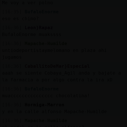
Me voy a ver polno
[16:35]
BufaloEnorme
eso es chino?
[16:36]
Leon}Rapaz
BufaloEnorme muakssss
[16:36]
Mapache-Humilde
untiodeportistaymelomano en plaza ahi
jugamos
[16:36]
CaballitoDeMar}Especial
aaah se siente Cobaya_Agil anda y bajate a
la farmacia a por algo contra la ira xD
[16:36]
BufaloEnorme
muaccccccccccccccc chocolatina!
[16:36]
Hormiga-Marron
y en la calle alfonso Mapache-Humilde
[16:36]
Mapache-Humilde