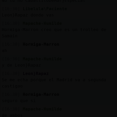
No tu no CaballitoDeMar}Especial
[16:30]
Libelula\Paciente
Leon}Rapaz donde vas
[16:30]
Mapache-Humilde
Hormiga-Marron creo que es un trolleo de
Samain
[16:30]
Hormiga-Marron
ah
[16:30]
Mapache-Humilde
y de Leon}Rapaz
[16:30]
Leon}Rapaz
Se me echa porque el Madrid va a segunda
castigao
[16:30]
Hormiga-Marron
seguro que si
[16:30]
Mapache-Humilde
de ambos