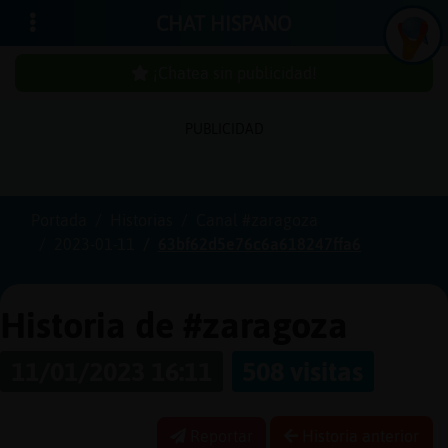
CHAT HISPANO
¡Chatea sin publicidad!
PUBLICIDAD
In
icia
r
sió
n
se
Portada
Historias
Canal #zaragoza
2023-01-11
63bf62d5e76c6a618247ffa6
¡C
h
a
te
a
sin
u
b
licid
a
d
p
!
Historia de #zaragoza
11/01/2023 16:11
508 visitas
C
re
a
r
n
a
e
n
ta
u
cu
Reportar
Historia anterior