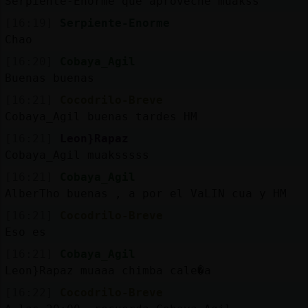
Serpiente-Enorme que aproveche muakss
[16:19]
Serpiente-Enorme
Chao
[16:20]
Cobaya_Agil
Buenas buenas
[16:21]
Cocodrilo-Breve
Cobaya_Agil buenas tardes HM
[16:21]
Leon}Rapaz
Cobaya_Agil muaksssss
[16:21]
Cobaya_Agil
AlberTho buenas , a por el VaLIN cua y HM
[16:21]
Cocodrilo-Breve
Eso es
[16:21]
Cobaya_Agil
Leon}Rapaz muaaa chimba cale�a
[16:22]
Cocodrilo-Breve