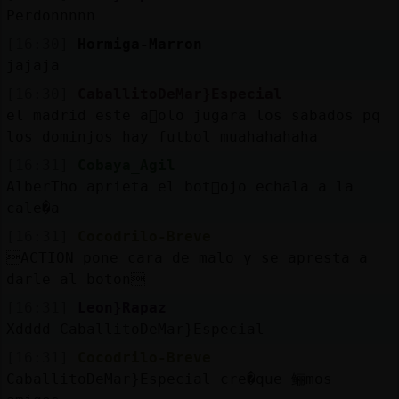
Perdonnnnn
[16:30]
Hormiga-Marron
jajaja
[16:30]
CaballitoDeMar}Especial
el madrid este a񯠳olo jugara los sabados pq
los dominjos hay futbol muahahahaha
[16:31]
Cobaya_Agil
AlberTho aprieta el bot󮠲ojo echala a la
cale�a
[16:31]
Cocodrilo-Breve
ACTION pone cara de malo y se apresta a
darle al boton
[16:31]
Leon}Rapaz
Xdddd CaballitoDeMar}Especial
[16:31]
Cocodrilo-Breve
CaballitoDeMar}Especial cre�que 鲡mos