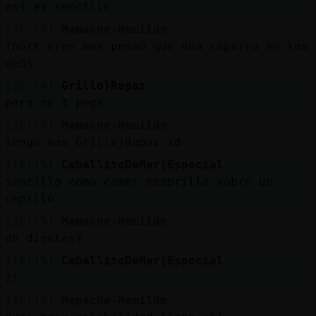
asi es sencillo
[16:14]
Mapache-Humilde
Thort eres mas pesao que una caparra en los
webs
[16:14]
Grillo}Rapaz
pero no t pega
[16:14]
Mapache-Humilde
tengo mas Grillo}Rapaz xd
[16:15]
CaballitoDeMar}Especial
sencillo como comer membrillo sobre un
cepillo
[16:15]
Mapache-Humilde
de dientes?
[16:15]
CaballitoDeMar}Especial
zi
[16:15]
Mapache-Humilde