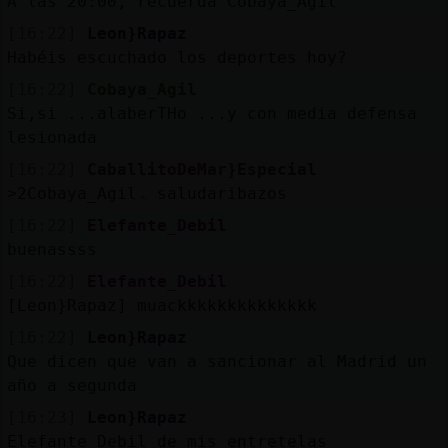
A las 20:00, recuerda Cobaya_Agil
[16:22]
Leon}Rapaz
Habéis escuchado los deportes hoy?
[16:22]
Cobaya_Agil
Si,si ...alaberTHo ...y con media defensa
lesionada
[16:22]
CaballitoDeMar}Especial
˃2Cobaya_Agilۃ saludaribazos
[16:22]
Elefante_Debil
buenassss
[16:22]
Elefante_Debil
[Leon}Rapaz] muackkkkkkkkkkkkkk
[16:22]
Leon}Rapaz
Que dicen que van a sancionar al Madrid un
año a segunda
[16:23]
Leon}Rapaz
Elefante_Debil de mis entretelas