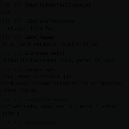
[16:23]
CaballitoDeMar}Especial
eso!
[16:23]
Libelula\Paciente
^rubiita^ hola fea
[16:23]
Leon}Rapaz
Ya si será verdad o mentira no se
[16:24]
Elefante_Debil
[Libelula\Paciente] hola, estas calmao?
[16:24]
Cobaya_Agil
Leon}Rapaz cometiera que
dir�CaballitoDeMar}Especial no tr inventes
cosas jajaja
[16:24]
Cocodrilo-Breve
Estᠣabreado, cada vez le cuesta m᳠entrar
jajaja
[16:24]
RataHumilde