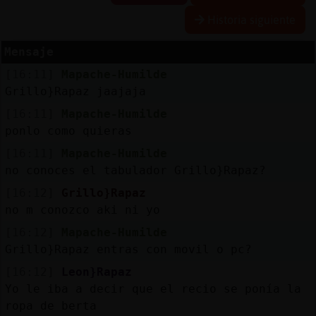
Historia siguiente
R
e
se
rva
r
lia
Mensaje
a
s
[16:11]
Mapache-Humilde
Grillo}Rapaz jaajaja
[16:11]
Mapache-Humilde
A
ctu
a
liza
r
n
tra
se
ñ
a
ponlo como quieras
co
[16:11]
Mapache-Humilde
no conoces el tabulador Grillo}Rapaz?
[16:12]
Grillo}Rapaz
A
ctu
a
liza
r
virtu
a
no m conozco aki ni yo
IP
[16:12]
Mapache-Humilde
l
Grillo}Rapaz entras con movil o pc?
[16:12]
Leon}Rapaz
Yo le iba a decir que el recio se ponía la
M
is
lo
g
ropa de berta