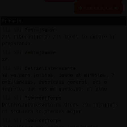
Historia siguiente
Mensaje
Reserva
[12:50]
Zebra}Suave
alias
/!\ Tiburon{Torpe /!\ igual lo quiere ir
preparando
[12:50]
Zebra}Suave
Actuali
xd
contras
[12:50]
Delfin\Interesante
Ya ya,pero jolines, desde el mi鲣oles, 2
ambulancias, anestesia general, uci e
ingreso, que mas me queda,pos el pino
Actuali
IP
[12:51]
Tiburon{Torpe
virtual
Delfin\Interesante no digas eso jajajjaja
ni siquiera lo pienses mujer
[12:51]
Tiburon{Torpe