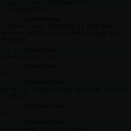
https://youtu.be/HO73gUhiYe0?
list=RDBH6T3CTuncc
[12:54]
CaimanEnorme
YouTube Titulo: RESIDENTE || BZRP Music
Sessions #49 Duración: 8M40S Enviado por:
Bizarrap
[12:54]
Zebra}Suave
bebere cocacola eh
[12:54]
Zebra}Suave
xd
[12:54]
Tiburon{Torpe
yo no voy porque me pasé ayer toda la noche
a cubatas
[12:54]
Tiburon{Torpe
xD
[12:54]
Tiburon{Torpe
yo solo bebo cocacola tambien