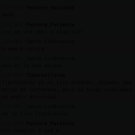
[13:05]
Pantera_Paciente
ahhh
[13:05]
Pantera_Paciente
eso no era uber o algp asi?
[13:06]
Cabra-ConBravura
b and b culete
[13:06]
Cabra-ConBravura
eso es lo que decias
[13:06]
Tiburon{Torpe
Tigre\Veloz yo no tiro piedras, digamos que
estoy de cachondeo, pero no tengo problemas
en pedir disculpas
[13:06]
Cabra-ConBravura
no te fies Tigre\Veloz
[13:07]
Pantera_Paciente
eso nudelin b and b