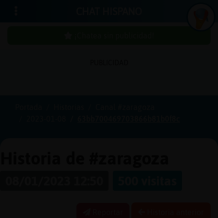
CHAT HISPANO
¡Chatea sin publicidad!
PUBLICIDAD
Iniciar
sesión
Portada
Historias
Canal #zaragoza
2023-01-08
63bb700469703866b81b0f8c
¡Chatea
sin
publici
Historia de #zaragoza
08/01/2023 12:50
500 visitas
Crear
una
Reportar
Historia anterior
cuenta