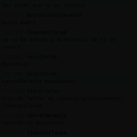
Has dicho que no es insulto
[12:57]
Delfin\Interesante
Ayyyy madre
[12:57]
Tiburon{Torpe
yo no me ofendo a diferencia de ti eh
conste!
[12:58]
Gata{Verde
Buenassss
[12:58]
Gata{Verde
Cabra{Naranja muaaaackkk
[12:58]
Tigre\Veloz
Eres de faltar al respeto gratuitamente
Tiburon{Torpe
[12:58]
Cabra{Naranja
Gata{Verde muaksssss
[12:58]
Tiburon{Torpe