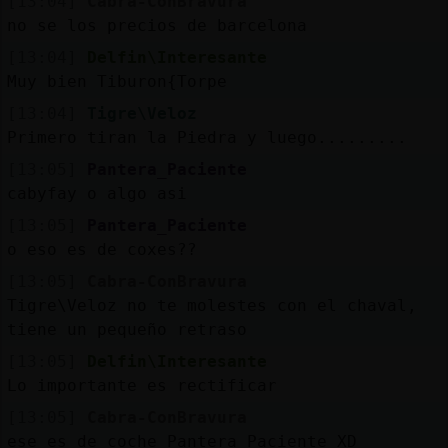
[13:04]
Cabra-ConBravura
no se los precios de barcelona
[13:04]
Delfin\Interesante
Muy bien Tiburon{Torpe
[13:04]
Tigre\Veloz
Primero tiran la Piedra y luego.........
[13:05]
Pantera_Paciente
cabyfay o algo asi
[13:05]
Pantera_Paciente
o eso es de coxes??
[13:05]
Cabra-ConBravura
Tigre\Veloz no te molestes con el chaval,
tiene un pequeño retraso
[13:05]
Delfin\Interesante
Lo importante es rectificar
[13:05]
Cabra-ConBravura
ese es de coche Pantera_Paciente XD