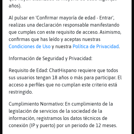
pues a mi me gustan las almejas babosas
años).
[12:59]
Pantera_Paciente
fideikooo hola amiguinnn
Al pulsar en 'Confirmar mayoría de edad - Entrar',
realizas una declaración responsable manifestando
[12:59]
Tiburon{Torpe
que cumples con este requisito de acceso. Asimismo,
ese Cabra-ConBravura !! xDDDDDDDD
confirmas que has leído y aceptas nuestras
[12:59]
Cabra-ConBravura
Condiciones de Uso
y nuestra
Política de Privacidad
.
buenos dias culete, hay que ir al vermouth
Información de Seguridad y Privacidad:
[13:00]
Pantera_Paciente
hay q ir a comprá! el vermú lo tengo en
Requisito de Edad: ChatHispano requiere que todos
casika listo
sus usuarios tengan 18 años o más para participar. El
[13:00]
Cabra-ConBravura
acceso a perfiles que no cumplan este criterio está
a comprar en domingo?
restringido.
[13:00]
Cabra{Naranja
Cumplimiento Normativo: En cumplimiento de la
Pantera_Paciente hoy domingo?
legislación de servicios de la sociedad de la
[13:00]
Tiburon{Torpe
información, registramos los datos técnicos de
Tigre\Veloz enhorabuena! :)
conexión (IP y puerto) por un periodo de 12 meses.