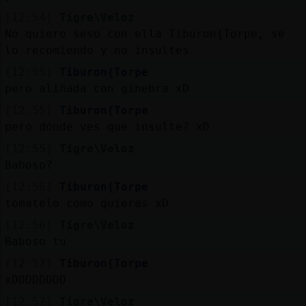
[12:54]
Tigre\Veloz
No quiero seso con ella Tiburon{Torpe, se
lo recomiendo y no insultes
[12:55]
Tiburon{Torpe
pero aliñada con ginebra xD
[12:55]
Tiburon{Torpe
pero dónde ves que insulte? xD
[12:55]
Tigre\Veloz
Baboso?
[12:56]
Tiburon{Torpe
tomatelo como quieras xD
[12:56]
Tigre\Veloz
Baboso tu
[12:57]
Tiburon{Torpe
xDDDDDDDD
[12:57]
Tigre\Veloz