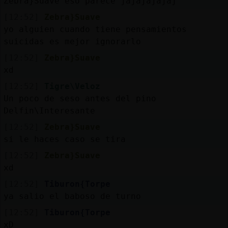
Zebra}Suave eso parece jajajajajaj
Mis
blogs
[12:52]
Zebra}Suave
yo alguien cuando tiene pensamientos
suicidas es mejor ignorarlo
[12:52]
Zebra}Suave
Mis
xd
foros
[12:52]
Tigre\Veloz
Un poco de seso antes del pino
Delfin\Interesante
Registr
[12:52]
Zebra}Suave
un
si le haces caso se tira
canal
[12:52]
Zebra}Suave
xd
[12:52]
Tiburon{Torpe
Más
ya salio el baboso de turno
gestion
[12:52]
Tiburon{Torpe
xD