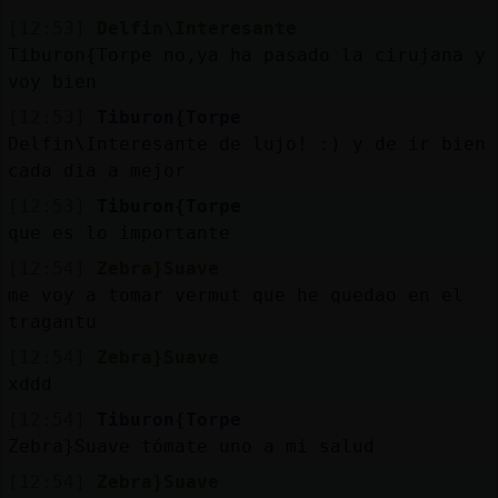
[12:53]
Delfin\Interesante
Tiburon{Torpe no,ya ha pasado la cirujana y
voy bien
[12:53]
Tiburon{Torpe
Delfin\Interesante de lujo! :) y de ir bien
cada dia a mejor
[12:53]
Tiburon{Torpe
que es lo importante
[12:54]
Zebra}Suave
me voy a tomar vermut que he quedao en el
tragantu
[12:54]
Zebra}Suave
xddd
[12:54]
Tiburon{Torpe
Zebra}Suave tómate uno a mi salud
[12:54]
Zebra}Suave