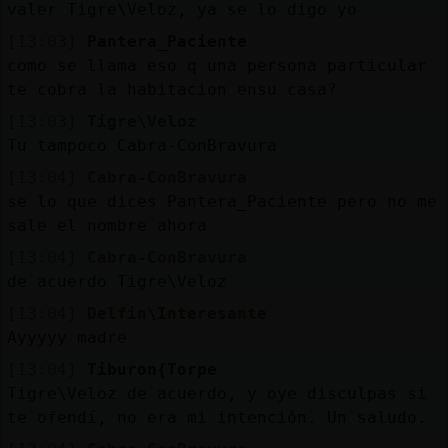
valer Tigre\Veloz, ya se lo digo yo
[13:03]
Pantera_Paciente
como se llama eso q una persona particular
te cobra la habitacion ensu casa?
[13:03]
Tigre\Veloz
Tu tampoco Cabra-ConBravura
[13:04]
Cabra-ConBravura
se lo que dices Pantera_Paciente pero no me
sale el nombre ahora
[13:04]
Cabra-ConBravura
de acuerdo Tigre\Veloz
[13:04]
Delfin\Interesante
Ayyyyy madre
[13:04]
Tiburon{Torpe
Tigre\Veloz de acuerdo, y oye disculpas si
te ofendí, no era mi intención. Un saludo.