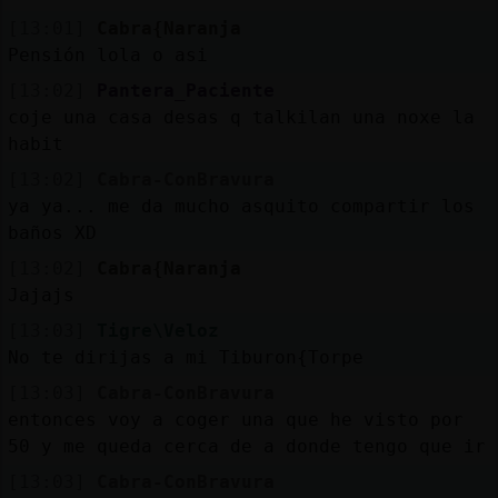
[13:01]
Cabra{Naranja
Pensión lola o asi
[13:02]
Pantera_Paciente
coje una casa desas q talkilan una noxe la
habit
[13:02]
Cabra-ConBravura
ya ya... me da mucho asquito compartir los
baños XD
[13:02]
Cabra{Naranja
Jajajs
[13:03]
Tigre\Veloz
No te dirijas a mi Tiburon{Torpe
[13:03]
Cabra-ConBravura
entonces voy a coger una que he visto por
50 y me queda cerca de a donde tengo que ir
[13:03]
Cabra-ConBravura