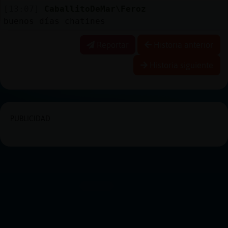
[13:07]
CaballitoDeMar\Feroz
buenos días chatines
Reportar
Historia anterior
Historia siguiente
PUBLICIDAD