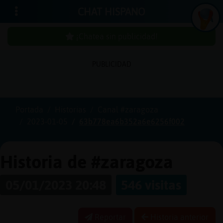
CHAT HISPANO
¡Chatea sin publicidad!
PUBLICIDAD
Iniciar
sesión
Portada
Historias
Canal #zaragoza
2023-01-05
63b778ea6b352a6e6256f002
¡Chatea
sin
publici
Historia de #zaragoza
05/01/2023 20:48
546 visitas
Crear
una
Reportar
Historia anterior
cuenta