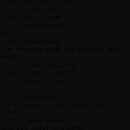
Picar más? Imposible jiji
[20:52]
Culebra\Brillante
donde tienes el apa�o?
[20:52]
PezConTimidez
Pie
[20:52]
Tigre{Marron
Pues dale unos toques con la eskuna de una
espátula
[20:52]
Culebra\Brillante
y que te pica la planta=?
[20:52]
PezConTimidez
El empeine
[20:52]
Tigre{Marron
Por donde vayas a hacer palanca con el
yenedor
[20:53]
PezConTimidez
Como unos toques no entiendo