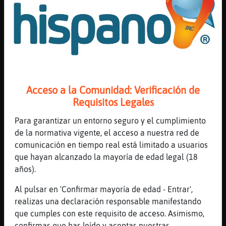
[20:58]
Culebra\Brillante
pues mejor sin puntos, asi no se saltan
[20:58]
CaballitoDeMar}Fugaz
igual a la tercera...
[20:58]
PezConTimidez
No se no se
[20:58]
PezConTimidez
Acceso a la Comunidad: Verificación de
Que tercera?
Requisitos Legales
[20:58]
CaballitoDeMar}Fugaz
Para garantizar un entorno seguro y el cumplimiento
lo decia por Tigre{Marron que no atinaba
de la normativa vigente, el acceso a nuestra red de
[20:58]
PezConTimidez
comunicación en tiempo real está limitado a usuarios
Ah oki
que hayan alcanzado la mayoría de edad legal (18
años).
[20:58]
Serpiente}ConInquietud
˃2Culebra\Brillanteۃ no te voy a traer ni
Al pulsar en 'Confirmar mayoría de edad - Entrar',
carbon, por malo
realizas una declaración responsable manifestando
[20:58]
Serpiente}ConInquietud
que cumples con este requisito de acceso. Asimismo,
ni a ti CaballitoDeMar}Fugaz
confirmas que has leído y aceptas nuestras