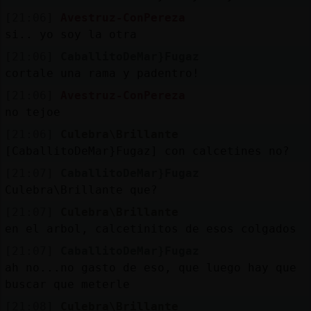
[21:06]
Avestruz-ConPereza
si.. yo soy la otra
[21:06]
CaballitoDeMar}Fugaz
cortale una rama y padentro!
[21:06]
Avestruz-ConPereza
no tejoe
[21:06]
Culebra\Brillante
[CaballitoDeMar}Fugaz] con calcetines no?
[21:07]
CaballitoDeMar}Fugaz
Culebra\Brillante que?
[21:07]
Culebra\Brillante
en el arbol, calcetinitos de esos colgados
[21:07]
CaballitoDeMar}Fugaz
ah no...no gasto de eso, que luego hay que
buscar que meterle
[21:08]
Culebra\Brillante