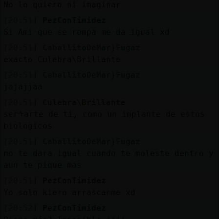
No lo quiero ni imaginar
[20:51]
PezConTimidez
Si Ami que se rompa me da igual xd
[20:51]
CaballitoDeMar}Fugaz
exacto Culebra\Brillante
[20:51]
CaballitoDeMar}Fugaz
jajajjaa
[20:51]
Culebra\Brillante
serᠰarte de ti, como un implante de estos
biologicos
[20:51]
CaballitoDeMar}Fugaz
no te dara igual cuando te moleste dentro y
aun te pique mas
[20:51]
PezConTimidez
Yo solo kiero arrascarme xd
[20:52]
PezConTimidez