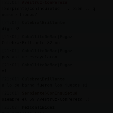
[21:01]
Avestruz-ConPereza
[Serpiente}ConInquietud] .. bien .. q
numero tienes?
[21:01]
Culebra\Brillante
digo 92
[21:01]
CaballitoDeMar}Fugaz
Culebra\Brillante 82 no...
[21:01]
CaballitoDeMar}Fugaz
pos ahi me escayolaron
[21:01]
CaballitoDeMar}Fugaz
xi
[21:01]
Culebra\Brillante
a lo de barna fueron los juegos si
[21:01]
Serpiente}ConInquietud
siempre el 69 Avestruz-ConPereza ;)
[21:02]
PezConTimidez