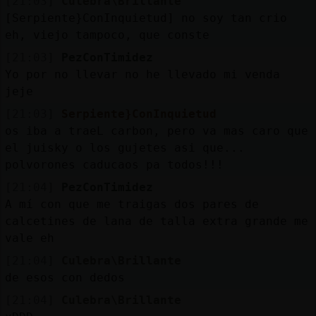
[21:03]
Culebra\Brillante
[Serpiente}ConInquietud] no soy tan crio
eh, viejo tampoco, que conste
[21:03]
PezConTimidez
Yo por no llevar no he llevado mi venda
jeje
[21:03]
Serpiente}ConInquietud
os iba a traeL carbon, pero va mas caro que
el juisky o los gujetes asi que...
polvorones caducaos pa todos!!!
[21:04]
PezConTimidez
A mí con que me traigas dos pares de
calcetines de lana de talla extra grande me
vale eh
[21:04]
Culebra\Brillante
de esos con dedos
[21:04]
Culebra\Brillante