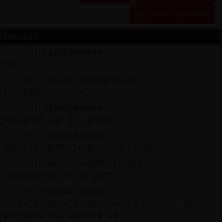
Historia siguiente
Mensaje
Reserva
[20:48]
Tigre{Marron
alias
Hey
[20:48]
CaballitoDeMar}Fugaz
Tigre{Marron jau
Actuali
[20:49]
Tigre{Marron
contras
Rascarse con un tenedor
[20:49]
Tigre{Marron
CaballitoDeMar}Fugaz, feliz año
Actuali
[20:49]
CaballitoDeMar}Fugaz
IP
igualmente, feliz año!
virtual
[20:49]
PezConTimidez
En este momento debo ser la persona más
pringada del planeta xd