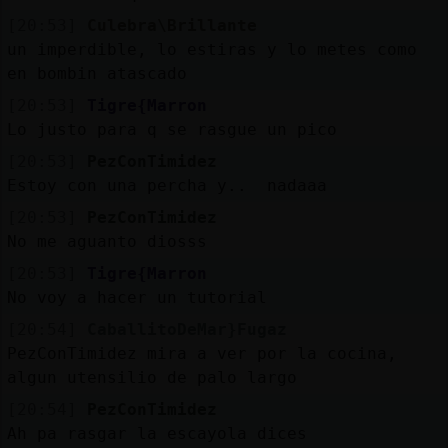
[20:53]
Culebra\Brillante
un imperdible, lo estiras y lo metes como
en bombin atascado
[20:53]
Tigre{Marron
Lo justo para q se rasgue un pico
[20:53]
PezConTimidez
Estoy con una percha y.. nadaaa
[20:53]
PezConTimidez
No me aguanto diosss
[20:53]
Tigre{Marron
No voy a hacer un tutorial
[20:54]
CaballitoDeMar}Fugaz
PezConTimidez mira a ver por la cocina,
algun utensilio de palo largo
[20:54]
PezConTimidez
Ah pa rasgar la escayola dices