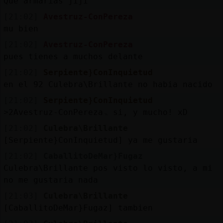
Que armarias jiji
[21:02]
Avestruz-ConPereza
mu bien
[21:02]
Avestruz-ConPereza
pues tienes a muchos delante
[21:02]
Serpiente}ConInquietud
en el 92 Culebra\Brillante no habia nacido
[21:02]
Serpiente}ConInquietud
˃2Avestruz-ConPerezaۃ si, y mucho! xD
[21:02]
Culebra\Brillante
[Serpiente}ConInquietud] ya me gustaria
[21:02]
CaballitoDeMar}Fugaz
Culebra\Brillante pos visto lo visto, a mi
no me gustaria nada
[21:03]
Culebra\Brillante
[CaballitoDeMar}Fugaz] tambien