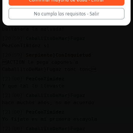
[Serpiente}ConInquietud] que cuando te vi
ya te habias ido (otra vez)
No cumplo los requisitos - Salir
[20:59]
Serpiente}ConInquietud
baltasara la malvada!
[20:59]
CaballitoDeMar}Fugaz
PezConTimidez si
[20:59]
Serpiente}ConInquietud
ACTION le pega capones a
CaballitoDeMar}Fugaz tonc tonc
[21:00]
PezConTimidez
Y que tal lo llevaste
[21:00]
CaballitoDeMar}Fugaz
hace muchos años, no me acuerdo
[21:00]
PezConTimidez
Yo fíjate es mi primera escayola
[21:00]
CaballitoDeMar}Fugaz