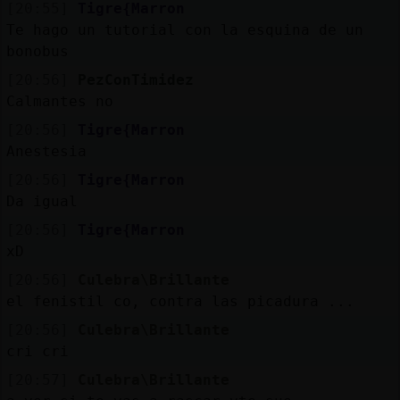
[20:55]
Tigre{Marron
Te hago un tutorial con la esquina de un
bonobus
[20:56]
PezConTimidez
Calmantes no
[20:56]
Tigre{Marron
Anestesia
[20:56]
Tigre{Marron
Da igual
[20:56]
Tigre{Marron
xD
[20:56]
Culebra\Brillante
el fenistil co, contra las picadura ...
[20:56]
Culebra\Brillante
cri cri
[20:57]
Culebra\Brillante