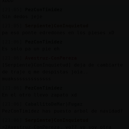
xDDD
[21:05]
PezConTimidez
Sin dedos jeje
[21:05]
Serpiente}ConInquietud
pa eso ponte edredones en los pieses xD
[21:06]
PezConTimidez
Es solo pa un pie eh
[21:06]
Avestruz-ConPereza
[Serpiente}ConInquietud] deja de cambiarte
de traje q me despistas joia..
muaksssssssssssss
[21:06]
PezConTimidez
En el otro llevo zapato xd
[21:06]
CaballitoDeMar}Fugaz
PezConTimidez has puesto arbol de navidad?
[21:06]
Serpiente}ConInquietud
˃2Avestruz-ConPerezaۃ yo?? yo soy otra