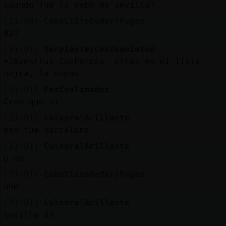
cuando fue la expo de sevilla?
[21:00]
CaballitoDeMar}Fugaz
92?
[21:01]
Serpiente}ConInquietud
˃2Avestruz-ConPerezaۃ estas en mi lista
nejra, lo sepas
[21:01]
PezConTimidez
Creo que si
[21:01]
Culebra\Brillante
eso fue barcelona
[21:01]
Culebra\Brillante
o no
[21:01]
CaballitoDeMar}Fugaz
uhm
[21:01]
Culebra\Brillante
sevilla 82