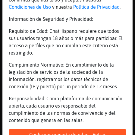
Condiciones de Uso
y nuestra
Política de Privacidad
.
[20:58]
Culebra\Brillante
buenas tardes bricomaniacos
Información de Seguridad y Privacidad:
[20:58]
Serpiente}ConInquietud
Requisito de Edad: ChatHispano requiere que todos
xD
sus usuarios tengan 18 años o más para participar. El
[20:58]
Culebra\Brillante
acceso a perfiles que no cumplan este criterio está
en el episodio de hoy
restringido.
[20:59]
PezConTimidez
Cumplimiento Normativo: En cumplimiento de la
CaballitoDeMar}Fugaz tu has llevado
legislación de servicios de la sociedad de la
escayola
información, registramos los datos técnicos de
[20:59]
Culebra\Brillante
conexión (IP y puerto) por un periodo de 12 meses.
rascaremos un empeine cubierta por escayola
Responsabilidad: Como plataforma de comunicación
[20:59]
CaballitoDeMar}Fugaz
abierta, cada usuario es responsable del
Serpiente}ConInquietud espera...quien eres?
cumplimiento de las normas de convivencia y del
[20:59]
CaballitoDeMar}Fugaz
contenido que genera en las salas.
Serpiente}ConInquietud ...elfa?
[20:59]
Culebra\Brillante
Confirmar mayoría de edad - Entrar