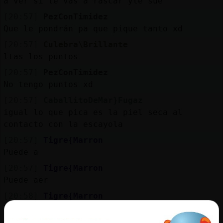
a ver si te vas a rascar yte sue
[20:57]
PezConTimidez
Que le pondrán pa que pique tanto xd
[20:57]
Culebra\Brillante
ltas los puntos
[20:57]
PezConTimidez
No tengo puntos xd
[20:57]
CaballitoDeMar}Fugaz
igual lo que pica es la piel seca al
contacto con la escayola
[20:57]
Tigre{Marron
Puede a
[20:57]
Tigre{Marron
Puede aer
[20:58]
Tigre{Marron
Ser