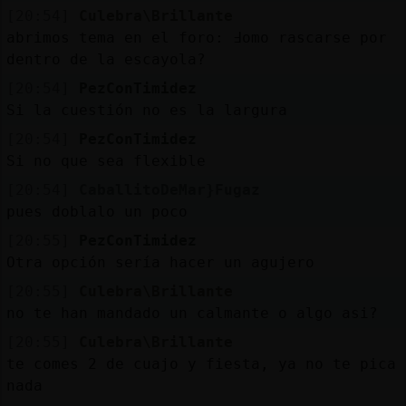
[20:54]
Culebra\Brillante
abrimos tema en el foro: ߃omo rascarse por
dentro de la escayola?
[20:54]
PezConTimidez
Si la cuestión no es la largura
[20:54]
PezConTimidez
Si no que sea flexible
[20:54]
CaballitoDeMar}Fugaz
pues doblalo un poco
[20:55]
PezConTimidez
Otra opción sería hacer un agujero
[20:55]
Culebra\Brillante
no te han mandado un calmante o algo asi?
[20:55]
Culebra\Brillante
te comes 2 de cuajo y fiesta, ya no te pica
nada