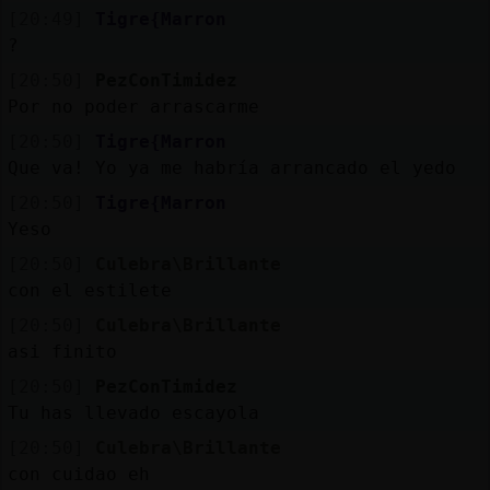
Mis
[20:49]
Tigre{Marron
blogs
?
[20:50]
PezConTimidez
Por no poder arrascarme
Mis
[20:50]
Tigre{Marron
foros
Que va! Yo ya me habría arrancado el yedo
[20:50]
Tigre{Marron
Yeso
Registr
[20:50]
Culebra\Brillante
un
con el estilete
canal
[20:50]
Culebra\Brillante
asi finito
[20:50]
PezConTimidez
Tu has llevado escayola
Más
gestion
[20:50]
Culebra\Brillante
con cuidao eh