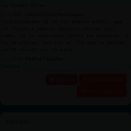
si tienes belen
[21:08]
CaballitoDeMar}Fugaz
PezConTimidez si no has puesto arbol, que
te lleven a puerto venecia, cortas una
rama, si lo consigues tienes pa rascarte, y
si te pillan, pos con el lio que te montan,
se te olvida que te pica
[21:09]
PezConTimidez
Jajaja
Reportar
Historia anterior
Historia siguiente
PUBLICIDAD