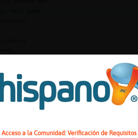
bil] Saludos Man
˃5Pez{Realۃ hola juapa
 domingo?
 jajajaja
 nepe
jajaja
˃5culeteDel79ۃ hola culin!
˃5La_russaۃ tiparraca! xDxDxD a dormir!
os con...
youtu.be/gpvAAFp_dfg
Titulo: Ojete Calor - Mocatriz Duración: 4M39
ormusica
˃5Rinoceronte-Felizۃ mascatripas
Acceso a la Comunidad: Verificación de Requisitos
Real /!\ mola mas la de vete a tu casa