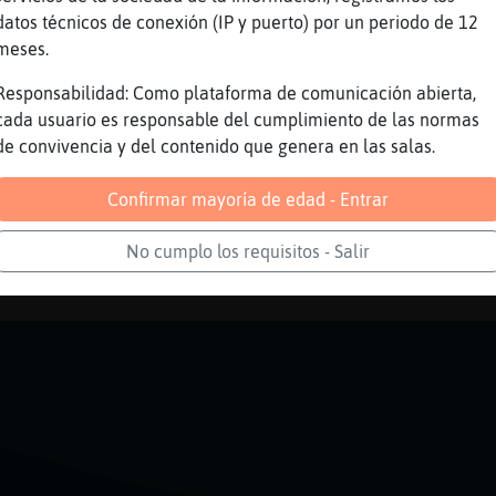
datos técnicos de conexión (IP y puerto) por un periodo de 12
a q me he pegado
meses.
 pre-hibernacion?
Responsabilidad: Como plataforma de comunicación abierta,
cada usuario es responsable del cumplimiento de las normas
o suave
de convivencia y del contenido que genera en las salas.
Confirmar mayoría de edad - Entrar
No cumplo los requisitos - Salir
Reportar
Volver
Historia anterior