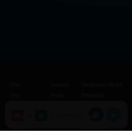
Chat
Contacto
Condiciones de uso
Foro
Ayuda
Privacidad
Blogs
Política de cookies
|
Compartir en:
Facebook
Twitter
-4
Noticias
Soporte
Normas
Anunciantes