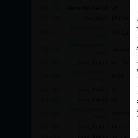
Mis blogs
[01:27]
Mapache}Veloz
xd
[01:27]
Pez{Real
[Mapache
Rinoceronte-
Mis foros
[01:27]
Lobo_Deb
Feliz
Rinoceronte-
[01:27]
holaaa
Feliz
Registrar
[01:28]
Lobo_Debil
que tal 
un canal
Rinoceronte-
[01:28]
Nooo
Feliz
[01:28]
Lobo_Debil
te moles
Más
[01:28]
Lobo_Debil
xD
gestiones
Rinoceronte-
[01:28]
nooooo
Feliz
[01:28]
Lobo_Debil
tonces h
[01:28]
Lobo_Debil
no falla