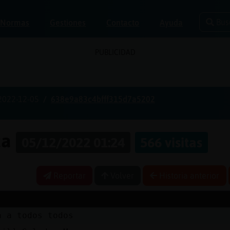
Bus
Normas
Gestiones
Contacto
Ayuda
PUBLICIDAD
2022-12-05
638e9a83c4bfff315d7a5202
za
05/12/2022 01:24
566 visitas
Reportar
Volver
Historia anterior
a a todos todos