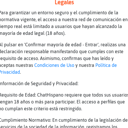
Legales
Para garantizar un entorno seguro y el cumplimiento de la
}Veloz] la buscar�!
normativa vigente, el acceso a nuestra red de comunicación en
tiempo real está limitado a usuarios que hayan alcanzado la
il lamehuevas
mayoría de edad legal (18 años).
Al pulsar en 'Confirmar mayoría de edad - Entrar', realizas una
declaración responsable manifestando que cumples con este
rey? no duermes?
requisito de acceso. Asimismo, confirmas que has leído y
aceptas nuestras
Condiciones de Uso
y nuestra
Política de
Privacidad
.
ta la conciencia??
Información de Seguridad y Privacidad:
Requisito de Edad: ChatHispano requiere que todos sus usuario
tengan 18 años o más para participar. El acceso a perfiles que
no cumplan este criterio está restringido.
as cenao mucho
Cumplimiento Normativo: En cumplimiento de la legislación de
servicios de la sociedad de la información, registramos los