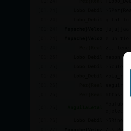
[01:24]
Pez{Real
[Lobo_De
cuenta
[01:24]
Lobo_Debil
[01:24]
Lobo_Debil
q tal tu
[01:24]
Mapache}Veloz
jajajjaa
Reservar
[01:24]
Mapache}Veloz
e un tio
alias
[01:24]
Pez{Real
zi, tene
[01:25]
Lobo_Debil
nepon ja
Actualizar
[01:25]
Lobo_Debil
contraseña
[01:26]
Lobo_Debil
[01:26]
Pez{Real
seguirem
[01:26]
Pez{Real
https://
Actualizar
YouTube 
IP virtual
[01:26]
AnguilaLetal
ojetecal
[01:26]
Lobo_Debil
[01:27]
Mapache}Veloz
/!\ Pez{