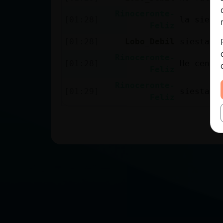
Rinoceronte-
[01:28]
la siest
Feliz
[01:28]
Lobo_Debil
siesta o
Rinoceronte-
[01:28]
He cenad
Feliz
Rinoceronte-
[01:29]
siesta
Feliz