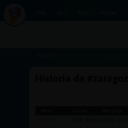
Chat
Foro
Blogs
Noticias
Iniciar
sesión
Portada
Historias
Canal #zaragoza
Historia de #zarago
¡Chatea
sin
publicidad!
Hour
Alias
Mensaje
[01:24]
Lobo_Debil
hola hol
Crear
una