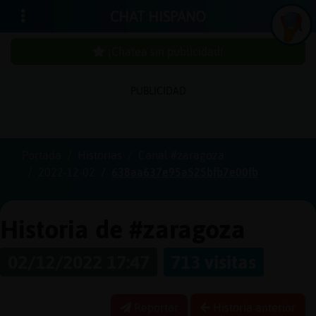
CHAT HISPANO
¡Chatea sin publicidad!
PUBLICIDAD
Iniciar
sesión
Portada
Historias
Canal #zaragoza
2022-12-02
638aa637e95a525bfb7e00fb
¡Chatea
sin
publici
Historia de #zaragoza
02/12/2022 17:47
713 visitas
Crear
una
Reportar
Historia anterior
cuenta