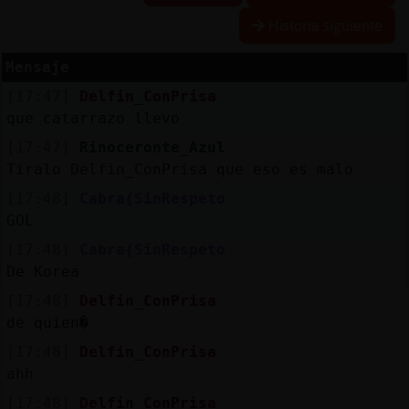
Historia siguiente
Mensaje
Reserva
[17:47]
Delfin_ConPrisa
alias
que catarrazo llevo
[17:47]
Rinoceronte_Azul
Tiralo Delfin_ConPrisa que eso es malo
Actuali
[17:48]
Cabra{SinRespeto
contras
GOL
[17:48]
Cabra{SinRespeto
De Korea
Actuali
[17:48]
Delfin_ConPrisa
IP
de quien�
virtual
[17:48]
Delfin_ConPrisa
ahh
[17:48]
Delfin_ConPrisa