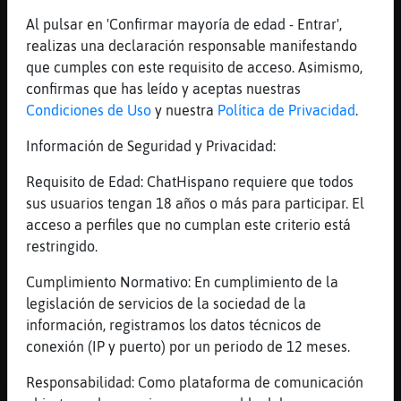
El mejicano del var estaba harto de tequila
Al pulsar en 'Confirmar mayoría de edad - Entrar',
[17:50]
Delfin_ConPrisa
realizas una declaración responsable manifestando
ajjajaj acabam de decir que ver el futbol
que cumples con este requisito de acceso. Asimismo,
en horario laboral no es motivo de despido
confirmas que has leído y aceptas nuestras
, dicho en una sentencia
Condiciones de Uso
y nuestra
Política de Privacidad
.
[17:50]
Cabra{SinRespeto
Información de Seguridad y Privacidad:
Xd
Requisito de Edad: ChatHispano requiere que todos
[17:50]
Cabra{SinRespeto
sus usuarios tengan 18 años o más para participar. El
Multitarea
acceso a perfiles que no cumplan este criterio está
[17:50]
Rinoceronte_Azul
restringido.
Jodooooo
Cumplimiento Normativo: En cumplimiento de la
[17:51]
Cabra{SinRespeto
legislación de servicios de la sociedad de la
Habéis visto como lo celebran los japoneses
información, registramos los datos técnicos de
en el set de televisión?
conexión (IP y puerto) por un periodo de 12 meses.
[17:52]
Cabra{SinRespeto
Parecía que se había muerto el emperador
Responsabilidad: Como plataforma de comunicación