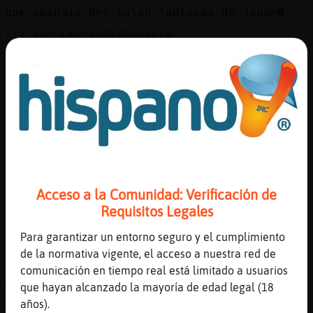
Mis
que opinais del balon fantasma de Japon�
blogs
[17:48]
Cabra{SinRespeto
Xd
[17:49]
Delfin_ConPrisa
Mis
yo lo veo claramente fuera
foros
[17:49]
Delfin_ConPrisa
alucino
[17:49]
Cabra{SinRespeto
Registr
Sale una imagen
un
[17:49]
Cabra{SinRespeto
Acceso a la Comunidad: Verificación de
canal
Que un pelin está dentro
Requisitos Legales
[17:49]
Cabra{SinRespeto
Para garantizar un entorno seguro y el cumplimiento
Pero un milímetro
de la normativa vigente, el acceso a nuestra red de
Más
[17:49]
Cabra{SinRespeto
comunicación en tiempo real está limitado a usuarios
gestion
Yo lo pito fuera
que hayan alcanzado la mayoría de edad legal (18
años).
[17:50]
Cabra{SinRespeto