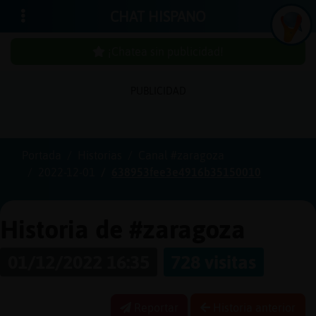
CHAT HISPANO
¡Chatea sin publicidad!
PUBLICIDAD
Iniciar
sesión
Portada
Historias
Canal #zaragoza
2022-12-01
638953fee3e4916b35150010
¡Chatea
sin
publici
Historia de #zaragoza
01/12/2022 16:35
728 visitas
Crear
una
Reportar
Historia anterior
cuenta