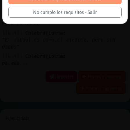
[16:41]
Culebra{Locuaz
XD
No cumplo los requisitos - Salir
[16:41]
Culebra{Locuaz
Esta es buena....
[16:41]
Culebra{Locuaz
"El fútbol es como el ajedrez, pero sin
dados"
[16:41]
Culebra{Locuaz
pa que...
Reportar
Historia anterior
Historia siguiente
PUBLICIDAD