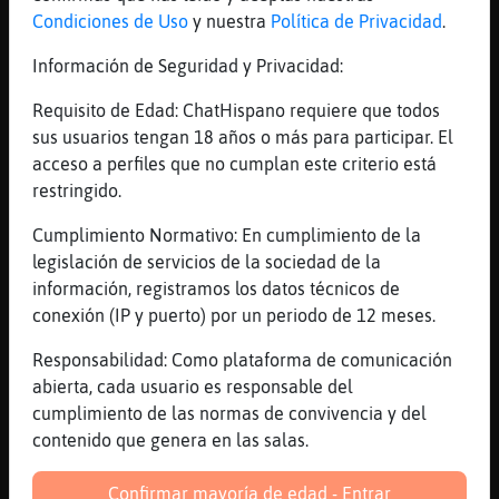
ese es el fallo... la condición previa
Condiciones de Uso
y nuestra
Política de Privacidad
.
[16:39]
Gata{Humilde
Información de Seguridad y Privacidad:
Zeuss no repitas por favor
[16:39]
Culebra{Locuaz
Requisito de Edad: ChatHispano requiere que todos
joder...
sus usuarios tengan 18 años o más para participar. El
acceso a perfiles que no cumplan este criterio está
[16:40]
Culebra{Locuaz
restringido.
estoy leyendo frases antológicas dichas por
jurgolistas
Cumplimiento Normativo: En cumplimiento de la
[16:40]
Culebra{Locuaz
legislación de servicios de la sociedad de la
"A medida que uno va ganando cosas, se
información, registramos los datos técnicos de
hambueguesa"
conexión (IP y puerto) por un periodo de 12 meses.
[16:40]
Culebra{Locuaz
Responsabilidad: Como plataforma de comunicación
"Perdimos porque no ganamos"
abierta, cada usuario es responsable del
[16:40]
Culebra{Locuaz
cumplimiento de las normas de convivencia y del
"Quiero agradecerles a mis padres, en
contenido que genera en las salas.
especial a mi padre y a mi madre"
Confirmar mayoría de edad - Entrar