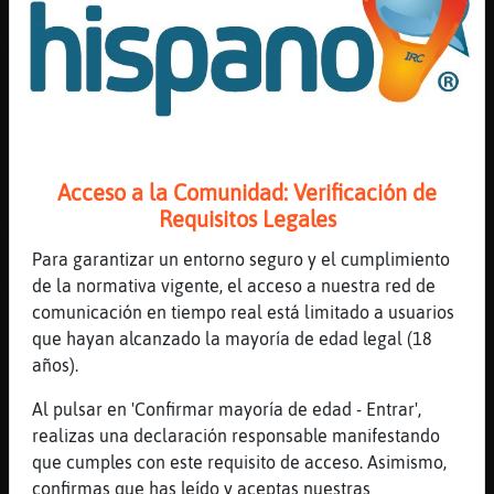
[16:36]
Culebra{Locuaz
XD
[16:36]
Culebra{Locuaz
a mi es que me la tocan Cocodrilo{Verde
[16:36]
Culebra{Locuaz
y m'enciendo
Acceso a la Comunidad: Verificación de
[16:36]
Culebra{Locuaz
Requisitos Legales
XD
Para garantizar un entorno seguro y el cumplimiento
[16:36]
Cocodrilo{Verde
de la normativa vigente, el acceso a nuestra red de
me alegro por ti
comunicación en tiempo real está limitado a usuarios
[16:36]
Cocodrilo{Verde
que hayan alcanzado la mayoría de edad legal (18
pero alguien por aqui me la queria tocar ya
años).
[16:36]
Culebra{Locuaz
Al pulsar en 'Confirmar mayoría de edad - Entrar',
no Cocodrilo{Verdeque hace mucho que no me
realizas una declaración responsable manifestando
la tocan
que cumples con este requisito de acceso. Asimismo,
[16:37]
Culebra{Locuaz
confirmas que has leído y aceptas nuestras