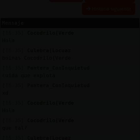
Historia siguiente
Mensaje
Reserva
[16:35]
Cocodrilo{Verde
alias
Hola
[16:35]
Culebra{Locuaz
boinas Cocodrilo{Verde
Actuali
[16:35]
Pantera_ConInquietud
contras
cuida que explota
[16:35]
Pantera_ConInquietud
xd
Actuali
[16:35]
Cocodrilo{Verde
IP
Hola
virtual
[16:35]
Cocodrilo{Verde
que tal?
[16:35]
Culebra{Locuaz