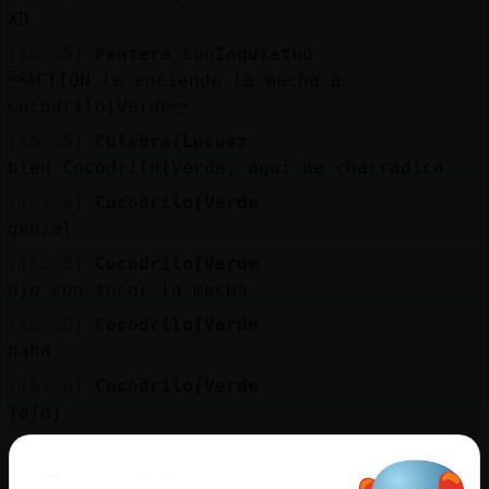
Mis
XD
blogs
[16:35]
Pantera_ConInquietud
ACTION le enciende la mecha a
Cocodrilo{Verde
Mis
[16:35]
Culebra{Locuaz
foros
bien Cocodrilo{Verde, aquí de charradica
[16:36]
Cocodrilo{Verde
genial
Registr
[16:36]
Cocodrilo{Verde
un
ojo con tocar la mecha
canal
[16:36]
Cocodrilo{Verde
haha
[16:36]
Cocodrilo{Verde
jajaj
Más
gestion
[16:36]
Cocodrilo{Verde
;)