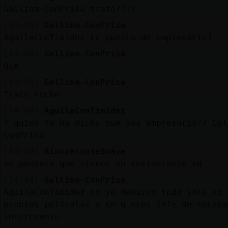
Gallina-ConPrisa trato????
[14:48]
Gallina-ConPrisa
AguilaConTimidez tu puesto de empresario?
[14:48]
Gallina-ConPrisa
Ole
[14:48]
Gallina-ConPrisa
Trato hecho
[14:48]
AguilaConTimidez
Y quien te ha dicho que soy empresario?? Gal
ConPrisa
[14:49]
RinoceronteSuave
se pensara que tienes un restaurante xd
[14:49]
Gallina-ConPrisa
AguilaConTimidez xq yo deduzco todo sola xq 
propias películas y se q eres jefe de cocina
interesante