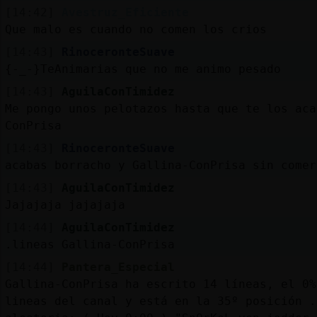
[14:42]
Avestruz_Eficiente
Que malo es cuando no comen los crios
[14:43]
RinoceronteSuave
{-_-}TeAnimarias que no me animo pesado
[14:43]
AguilaConTimidez
Me pongo unos pelotazos hasta que te los aca
ConPrisa
[14:43]
RinoceronteSuave
acabas borracho y Gallina-ConPrisa sin comer
[14:43]
AguilaConTimidez
Jajajaja jajajaja
[14:44]
AguilaConTimidez
.lineas Gallina-ConPrisa
[14:44]
Pantera_Especial
Gallina-ConPrisa ha escrito 14 líneas, el 0%
lineas del canal y está en la 35º posición .