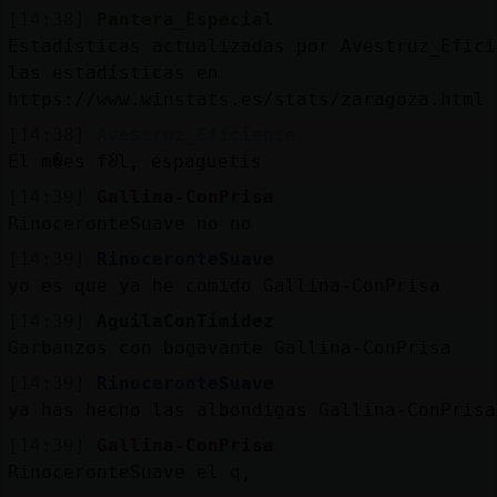
[14:38]
Pantera_Especial
Estadísticas actualizadas por Avestruz_Efici
las estadísticas en
https://www.winstats.es/stats/zaragoza.html
[14:38]
Avestruz_Eficiente
El m�es fᣩl, espaguetis
[14:39]
Gallina-ConPrisa
RinoceronteSuave no no
[14:39]
RinoceronteSuave
yo es que ya he comido Gallina-ConPrisa
[14:39]
AguilaConTimidez
Garbanzos con bogavante Gallina-ConPrisa
[14:39]
RinoceronteSuave
ya has hecho las albondigas Gallina-ConPrisa
[14:39]
Gallina-ConPrisa
RinoceronteSuave el q,