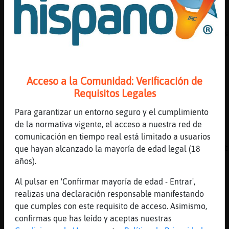
buenas tardes Mandril_Real
[14:45]
Gallina-ConPrisa
Mandril_Real muuuuuuyassssssssssssssssssssss
[14:45]
Gallina-ConPrisa
Mandril_Real pasanos tu menú de hly
[14:45]
Gallina-ConPrisa
Acceso a la Comunidad: Verificación de
Hoy
Requisitos Legales
[14:45]
Mandril_Real
Para garantizar un entorno seguro y el cumplimiento
Sopa y salmon
de la normativa vigente, el acceso a nuestra red de
[14:46]
Gallina-ConPrisa
comunicación en tiempo real está limitado a usuarios
Mandril_Real q ricaaaaa la sopa. Fuaaa q put
que hayan alcanzado la mayoría de edad legal (18
salmon
años).
[14:46]
Culebra{Fuerte
Al pulsar en 'Confirmar mayoría de edad - Entrar',
mozes
realizas una declaración responsable manifestando
[14:46]
Gallina-ConPrisa
que cumples con este requisito de acceso. Asimismo,
.lineas
confirmas que has leído y aceptas nuestras