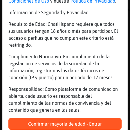
Condiciones de Uso
y nuestra
Política de Privacidad
.
[14:46]
Pantera_Especial
Gallina-ConPrisa ha escrito 14 líneas, el 0%
Información de Seguridad y Privacidad:
lineas del canal y está en la 35º posición .
aleatoria: ( Hoy 0:00 ) "SnOrKeL ven jodder 
Requisito de Edad: ChatHispano requiere que todos
quieres el Ranking entero escribe : !Web
sus usuarios tengan 18 años o más para participar. El
acceso a perfiles que no cumplan este criterio está
[14:46]
Gallina-ConPrisa
restringido.
Joder
[14:46]
Gallina-ConPrisa
Cumplimiento Normativo: En cumplimiento de la
Como q la 35
legislación de servicios de la sociedad de la
información, registramos los datos técnicos de
[14:46]
AguilaConTimidez
conexión (IP y puerto) por un periodo de 12 meses.
.lineas
[14:46]
Pantera_Especial
Responsabilidad: Como plataforma de comunicación
AguilaConTimidez ha escrito 237 líneas, el 0
abierta, cada usuario es responsable del
lineas del canal y está en la 1º posición . 
cumplimiento de las normas de convivencia y del
aleatoria: ( Hoy 4:32 ) "Es vida lo que me d
contenido que genera en las salas.
quieres el Ranking entero escribe : !Web
Confirmar mayoría de edad - Entrar
[14:46]
Gallina-ConPrisa