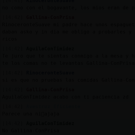
[14:41]
RinoceronteSuave
no como con el bogavante, los mios eran de p
[14:42]
Gallina-ConPrisa
RinoceronteSuave mi padre hace unos espaguet
daban asko y in día me obligo a probarles y 
ricos
[14:42]
AguilaConTimidez
Te juro que te sientas conmigo a la mesa y h
te los comas no te levantas Gallina-ConPrisa
[14:42]
RinoceronteSuave
si es que no pruebas las comidas Gallina-Con
[14:42]
Gallina-ConPrisa
AguilaConTimidez acabo con ti paciencia zd
[14:42]
Avestruz_Eficiente
Parece una ni񡠪ajaja
[14:42]
AguilaConTimidez
No Gallina-ConPrisa