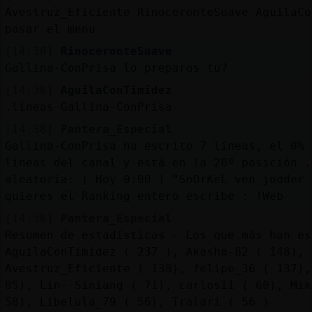
Avestruz_Eficiente RinoceronteSuave AguilaCo
pasar el menu
[14:38]
RinoceronteSuave
Gallina-ConPrisa lo preparas tu?
[14:38]
AguilaConTimidez
.lineas Gallina-ConPrisa
[14:38]
Pantera_Especial
Gallina-ConPrisa ha escrito 7 líneas, el 0% 
lineas del canal y está en la 28º posición .
aleatoria: ( Hoy 0:00 ) "SnOrKeL ven jodder 
quieres el Ranking entero escribe : !Web
[14:38]
Pantera_Especial
Resumen de estadísticas - Los que más han es
AguilaConTimidez ( 237 ), Akasha-82 ( 148),
Avestruz_Eficiente ( 138), felipe_36 ( 137),
85), Lin--Siniang ( 71), carlosII ( 60), Mik
58), Libelula_79 ( 56), Tralari ( 56 )