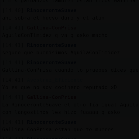
Y mis garbanzos también estan ricos Gallina-
[14:40]
RinoceronteSuave
ahi sobra el huevo duro y el atun
[14:41]
Gallina-ConPrisa
AguilaConTimidez q va q asko macho
[14:41]
RinoceronteSuave
seguro que buenisimos AguilaConTimidez
[14:41]
RinoceronteSuave
Gallina-ConPrisa cuando lo pruebes dices que
[14:41]
Avestruz_Eficiente
Yo es que no soy cocinero reputado xD
[14:41]
Gallina-ConPrisa
La RinoceronteSuave el otro fía igual Aguila
con langostinos les hizo fuaaaa q asko
[14:41]
RinoceronteSuave
Gallina-ConPrisa estan que te mueres