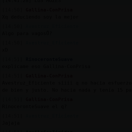
[14:41:28]
LOS MOZES
[14:50]
Gallina-ConPrisa
Xq deduciendo soy la mejor
[14:50]
Avestruz_Eficiente
Algo para vagosŮ?
[14:50]
Avestruz_Eficiente
xD
[14:51]
RinoceronteSuave
explicame eso Gallina-ConPrisa
[14:51]
Gallina-ConPrisa
Avestruz_Eficiente siiii q no hacia esfuerzo
de bien y justo. No hacia nada y tenía 15 pa
[14:51]
Gallina-ConPrisa
RinoceronteSuave el q?
[14:51]
Avestruz_Eficiente
Jajaja