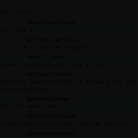
[14:52]
Avestruz_Eficiente
De tronista?
[14:52]
RinoceronteSuave
yo tenia 17
[14:53]
Gallina-ConPrisa
Eso 15 o 17 algo me sonaba xd
[14:53]
Mandril_Real
Joder q suerte yo 14 y voy q chuto
[14:53]
Gallina-ConPrisa
Ahora te jodes q tienes 14 na más y las sobr
RinoceronteSuave
[14:53]
BuhoConTimidez
Que tal amores mios
[14:53]
RinoceronteSuave
jajaja Gallina-ConPrisa, pero me sobra pa vi
[14:53]
RinoceronteSuave