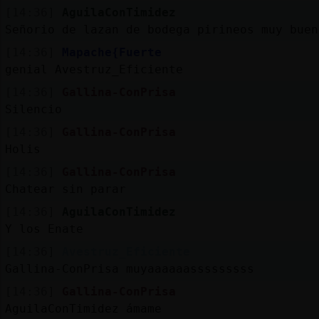
b
s
[14:36]
AguilaConTimidez
Señorio de lazan de bodega pirineos muy buen
[14:36]
Mapache{Fuerte
M
is
ro
genial Avestruz_Eficiente
fo
s
[14:36]
Gallina-ConPrisa
Silencio
[14:36]
Gallina-ConPrisa
R
e
g
istra
r
n
n
a
Holis
u
[14:36]
Gallina-ConPrisa
ca
l
Chatear sin parar
[14:36]
AguilaConTimidez
Y los Enate
M
á
s
e
stio
n
e
[14:36]
Avestruz_Eficiente
g
s
Gallina-ConPrisa muyaaaaaasssssssss
[14:36]
Gallina-ConPrisa
AguilaConTimidez ámame