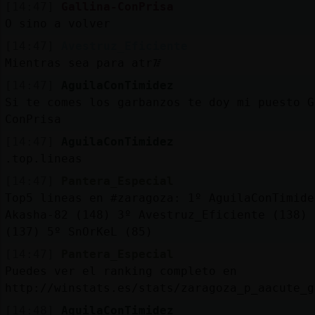
[14:47]
Gallina-ConPrisa
O sino a volver
[14:47]
Avestruz_Eficiente
Mientras sea para atr᳅
[14:47]
AguilaConTimidez
Si te comes los garbanzos te doy mi puesto G
ConPrisa
[14:47]
AguilaConTimidez
.top.lineas
[14:47]
Pantera_Especial
Top5 lineas en #zaragoza: 1º AguilaConTimide
Akasha-82 (148) 3º Avestruz_Eficiente (138) 
(137) 5º SnOrKeL (85)
[14:47]
Pantera_Especial
Puedes ver el ranking completo en
http://winstats.es/stats/zaragoza_p_aacute_g
[14:48]
AguilaConTimidez