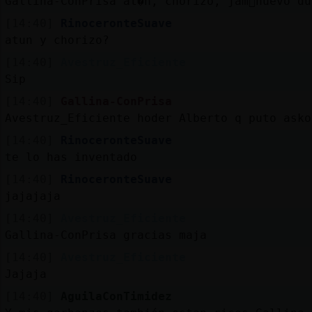
Gallina-ConPrisa at�n, chorizo, jam󮬠huevo d
[14:40]
RinoceronteSuave
atun y chorizo?
[14:40]
Avestruz_Eficiente
Sip
[14:40]
Gallina-ConPrisa
Avestruz_Eficiente hoder Alberto q puto asko
[14:40]
RinoceronteSuave
te lo has inventado
[14:40]
RinoceronteSuave
jajajaja
[14:40]
Avestruz_Eficiente
Gallina-ConPrisa gracias maja
[14:40]
Avestruz_Eficiente
Jajaja
[14:40]
AguilaConTimidez