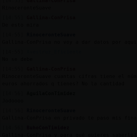
[14:55]
Gallina-ConPrisa
RinoceronteSuave
[14:55]
Gallina-ConPrisa
De esto mira
[14:55]
RinoceronteSuave
Gallina-ConPrisa no voy a dar datos por aqui
[14:55]
Avestruz_Eficiente
No se debe
[14:55]
Gallina-ConPrisa
RinoceronteSuave cuantas cifras tiene el núm
euros ahorrados q tienes? No la cantidad
[14:56]
AguilaConTimidez
Jodoooo
[14:56]
RinoceronteSuave
Gallina-ConPrisa en privado te paso mis fina
[14:56]
BuhoConTimidez
Gallina-ConPrisa y para qué quieres saberlo?