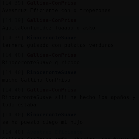
[14:39]
Gallina-ConPrisa
Avestruz_Eficiente con q tropezones
[14:39]
Gallina-ConPrisa
AguilaConTimidez fuaaaa q asko
[14:39]
RinoceronteSuave
ternera guisada con patatas verduras
[14:40]
Gallina-ConPrisa
RinoceronteSuave q ricooo
[14:40]
RinoceronteSuave
mucho Gallina-ConPrisa
[14:40]
Gallina-ConPrisa
RinoceronteSuave siii he hecho los apaños y 
todo estaba
[14:40]
RinoceronteSuave
se ha puesto ciego mi hijo
[14:40]
Avestruz_Eficiente