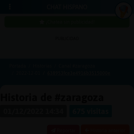
CHAT HISPANO
¡Chatea sin publicidad!
PUBLICIDAD
In
icia
r
sió
n
se
Portada
Historias
Canal #zaragoza
2022-12-01
638953fce3e4916b3515000e
¡C
h
a
te
a
sin
u
b
licid
a
d
p
!
Historia de #zaragoza
01/12/2022 14:34
675 visitas
C
re
a
r
n
a
e
n
ta
u
cu
Reportar
Historia anterior