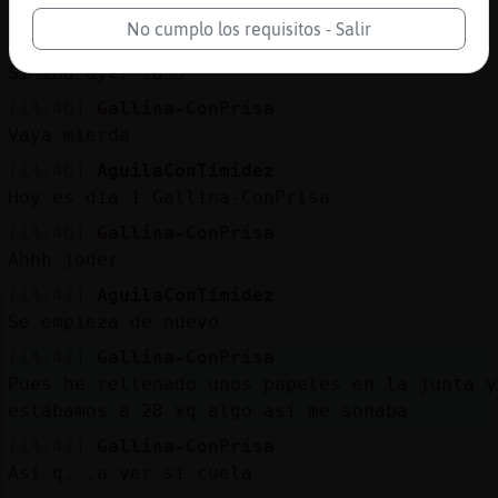
Pero q timada es sta
No cumplo los requisitos - Salir
[14:46]
Gallina-ConPrisa
Si iba ayer la 5
[14:46]
Gallina-ConPrisa
Vaya mierda
[14:46]
AguilaConTimidez
Hoy es dia 1 Gallina-ConPrisa
[14:46]
Gallina-ConPrisa
Ahhh joder
[14:47]
AguilaConTimidez
Se empieza de nuevo
[14:47]
Gallina-ConPrisa
Pues he rellenado unos papeles en la junta y
estábamos a 28 xq algo así me sonaba
[14:47]
Gallina-ConPrisa
Así q...a ver si cuela