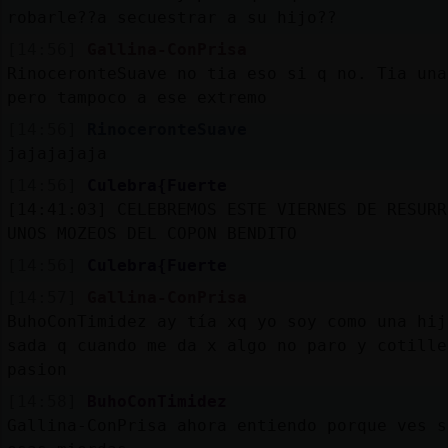
robarle??a secuestrar a su hijo??
[14:56]
Gallina-ConPrisa
RinoceronteSuave no tia eso si q no. Tia una
pero tampoco a ese extremo
[14:56]
RinoceronteSuave
jajajajaja
[14:56]
Culebra{Fuerte
[14:41:03]
CELEBREMOS ESTE VIERNES DE RESURR
UNOS MOZEOS DEL COPON BENDITO
[14:56]
Culebra{Fuerte
[14:57]
Gallina-ConPrisa
BuhoConTimidez ay tía xq yo soy como una hij
sada q cuando me da x algo no paro y cotille
pasion
[14:58]
BuhoConTimidez
Gallina-ConPrisa ahora entiendo porque ves s