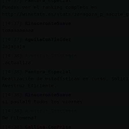
[14:37]
Pantera_Especial
Puedes ver el ranking completo en
http://winstats.es/stats/zaragoza_p_aacute_g
[14:37]
RinoceronteSuave
tomaaaaaaaa
[14:37]
AguilaConTimidez
Jajajaja
[14:38]
Avestruz_Eficiente
.actualiza
[14:38]
Pantera_Especial
Realización de estadísticas en curso. Solici
Avestruz_Eficiente.
[14:38]
RinoceronteSuave
si paula19 todos los viernes
[14:38]
Avestruz_Eficiente
De Filomena?
[14:38]
Gallina-ConPrisa