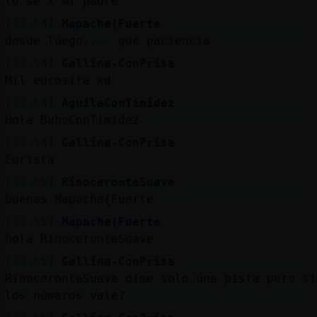
lo se x mi padre
[14:54]
Mapache{Fuerte
desde luego.... que paciencia
[14:54]
Gallina-ConPrisa
Mil eurosita xd
[14:54]
AguilaConTimidez
Hola BuhoConTimidez
[14:54]
Gallina-ConPrisa
Eurista
[14:55]
RinoceronteSuave
buenas Mapache{Fuerte
[14:55]
Mapache{Fuerte
hola RinoceronteSuave
[14:55]
Gallina-ConPrisa
RinoceronteSuave dime solo una pista pero si
los números vale?