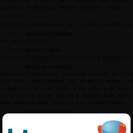
aleatoria: ( Hoy 0:00 ) "SnOrKeL ven jodder 
quieres el Ranking entero escribe : !Web
[14:44]
Avestruz_Eficiente
Pero los pelotazos no se los quita nadie jaj
[14:44]
AguilaConTimidez
No no jajajaja
[14:44]
Mandril_Real
RinoceronteSuave,Gallina-ConPrisa buenas tar
[14:44]
Gallina-ConPrisa
AguilaConTimidez mi recordrd sentada en la m
las dos y media hasta las 10 de la noche y d
comida del día anterior q no comi y de vuelt
otra vez la misma comida y acabar todo en la
ama desquiciada. Pero yo sin probar bocao
[14:44]
AguilaConTimidez
Ninguno
[14:44]
RinoceronteSuave