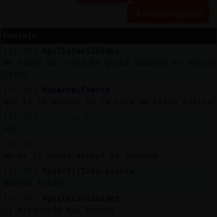
Historia siguiente
R
e
se
rva
r
lia
Mensaje
a
s
[14:34]
AguilaConTimidez
De viñas del vero me gusta tambien el secast
Claro
A
ctu
a
liza
r
n
tra
se
ñ
a
[14:35]
Mapache{Fuerte
co
que te lo pongan en la sala de relax AguilaC
[14:35]
Avestruz_Eficiente
Sip
A
ctu
a
liza
r
virtu
a
[14:35]
Avestruz_Eficiente
IP
no te lo hemos dicho? Ya tenemos
l
[14:35]
Mandril}Interesante
Buenas tardes
[14:35]
AguilaConTimidez
M
is
lo
g
Si mirando46 muy buenos