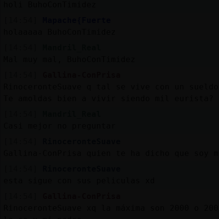
holi BuhoConTimidez
[14:54]
Mapache{Fuerte
holaaaaa BuhoConTimidez
[14:54]
Mandril_Real
Mal muy mal, BuhoConTimidez
[14:54]
Gallina-ConPrisa
RinoceronteSuave q tal se vive con un sueldo
Te amoldas bien a vivir siendo mil eurista?
[14:54]
Mandril_Real
Casi mejor no preguntar
[14:54]
RinoceronteSuave
Gallina-ConPrisa quien te ha dicho que soy m
[14:54]
RinoceronteSuave
esta sigue con sus peliculas xd
[14:54]
Gallina-ConPrisa
RinoceronteSuave xq la máxima son 2000 o 200