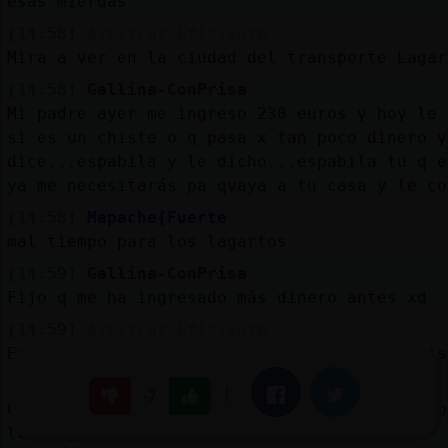
esas mierdas
[14:58]
Avestruz_Eficiente
Mira a ver en la ciudad del transporte Lagar
[14:58]
Gallina-ConPrisa
Mi padre ayer me ingreso 230 euros y hoy le 
si es un chiste o q pasa x tan poco dinero y
dice...espabila y le dicho...espabila tu q e
ya me necesitarás pa qvaya a tu casa y le co
[14:58]
Mapache{Fuerte
mal tiempo para los lagartos
[14:59]
Gallina-ConPrisa
Fijo q me ha ingresado más dinero antes xd
[14:59]
Avestruz_Eficiente
Eso no se le dice a un padre Gallina-ConPris
[14:59]
BuhoConTimidez
|
Facebook
Twitter
-7
Gallina-ConPrisa pues tu te quejas porque no
le tengo que dar a el...