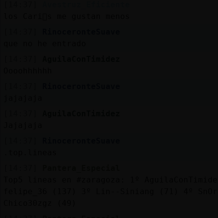
[14:37]
Avestruz_Eficiente
los Cari񥮡s me gustan menos
[14:37]
RinoceronteSuave
que no he entrado
[14:37]
AguilaConTimidez
Oooohhhhhh
[14:37]
RinoceronteSuave
jajajaja
[14:37]
AguilaConTimidez
Jajajaja
[14:37]
RinoceronteSuave
.top.lineas
[14:37]
Pantera_Especial
Top5 lineas en #zaragoza: 1º AguilaConTimide
felipe_36 (137) 3º Lin--Siniang (71) 4º SnOr
Chico30zgz (49)