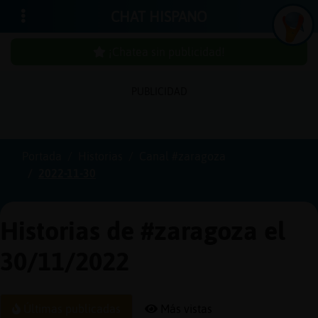
CHAT HISPANO
¡Chatea sin publicidad!
PUBLICIDAD
Iniciar
sesión
Portada
Historias
Canal #zaragoza
2022-11-30
¡Chatea
sin
publici
Historias de #zaragoza el
30/11/2022
Crear
una
Últimas publicadas
Más vistas
cuenta