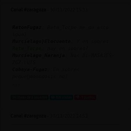
Canal #zaragoza
-
30/11/2022 15:33
RatonFugaz
: Rata_Torpe me da asco
igual
Murcielago}Elocuente
: Y en sobres
Rata_Torpe
: Hay en sobres?
Murcielago_Naranja
: Nas Bi-MASAJES-
ZGZ-LUIS
Cobaya-Fugaz
: En sobres
peque񯳠monodosis no?
...
34 líneas de 6 usuarios
826 visitas
-9 puntos
Canal #zaragoza
-
30/11/2022 14:53