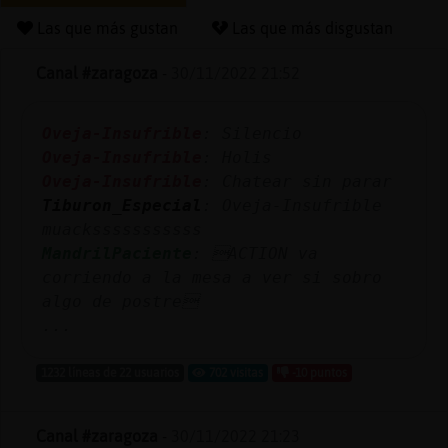
Las que más gustan
Las que más disgustan
Canal #zaragoza
-
30/11/2022 21:52
Reserva
alias
Oveja-Insufrible
: Silencio
Oveja-Insufrible
: Holis
Oveja-Insufrible
: Chatear sin parar
Actuali
Tiburon_Especial
: Oveja-Insufrible
contras
muacksssssssssss
MandrilPaciente
: ACTION va
corriendo a la mesa a ver si sobro
algo de postre
Actuali
...
IP
virtual
1232 líneas de 22 usuarios
702 visitas
-10 puntos
Canal #zaragoza
-
30/11/2022 21:23