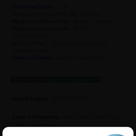
AvestruzTenaz
: .oO
Mosquito{Elocuente Oo. buenas
Mosquito{Elocuente
: Buenas noches
Mosquito{Elocuente
: Hola
AvestruzTenaz
Grillo{Azul
: Mosquito{Elocuente
buenas noches
AvestruzTenaz
: que os contais?
...
111 líneas de 8 usuarios
750 visitas
6 puntos
Canal #zaragoza
-
30/11/2022 19:37
Leon-SinRespeto
: Que habrá hecho la
pobre valentina
Leon-SinRespeto
: Para que no la