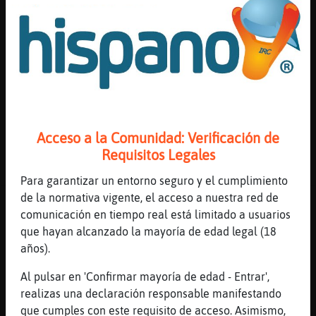
tolereis...
Leon-SinRespeto
: Si va despacio
dejadla... ya espabilara
Delfin-Especial
: Quien es
valentina?
Leon-SinRespeto
: Alguien a quien no
toleran en el canal
...
Acceso a la Comunidad: Verificación de
Requisitos Legales
33 líneas de 3 usuarios
737 visitas
-2 puntos
Para garantizar un entorno seguro y el cumplimiento
de la normativa vigente, el acceso a nuestra red de
Canal #zaragoza
-
30/11/2022 18:48
comunicación en tiempo real está limitado a usuarios
que hayan alcanzado la mayoría de edad legal (18
Zebra_Pedante
:
años).
https://www.youtube.com/watch?
Al pulsar en 'Confirmar mayoría de edad - Entrar',
v=t9wUXm-Jr60
realizas una declaración responsable manifestando
Buho_Rapaz
: Leon-Paciente reeeeee
que cumples con este requisito de acceso. Asimismo,
Gata\Debil
: Joer ya faltando? Con lo