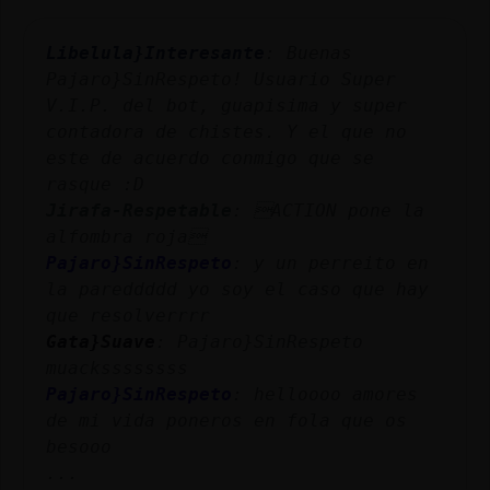
Mis
blogs
Libelula}Interesante
: Buenas
Pajaro}SinRespeto! Usuario Super
V.I.P. del bot, guapisima y super
contadora de chistes. Y el que no
Mis
este de acuerdo conmigo que se
foros
rasque :D
Jirafa-Respetable
: ACTION pone la
alfombra roja
Registr
Pajaro}SinRespeto
: y un perreito en
un
la pareddddd yo soy el caso que hay
canal
que resolverrrr
Gata}Suave
: Pajaro}SinRespeto
muackssssssss
Pajaro}SinRespeto
: helloooo amores
Más
de mi vida poneros en fola que os
gestion
besooo
...