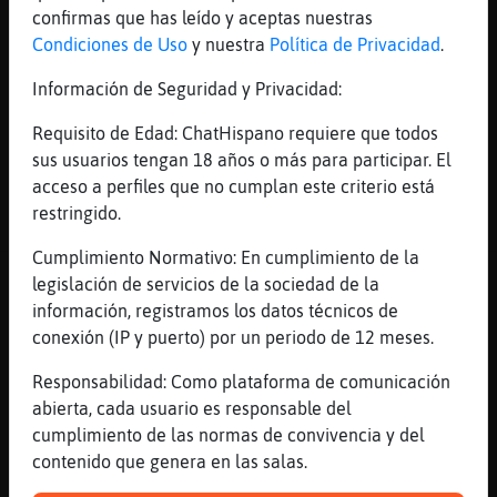
confirmas que has leído y aceptas nuestras
tranquila que estaba siendo la tarde
Condiciones de Uso
y nuestra
Política de Privacidad
.
Leon-Paciente
: Reeee Buho_Rapaz
Gallina\Breve
: ˃5Leon-Pacienteۃ
Información de Seguridad y Privacidad:
veciiiino ha llegado veciiiiino!
oeeee oe oe oeeeee xDxDxD
Requisito de Edad: ChatHispano requiere que todos
...
sus usuarios tengan 18 años o más para participar. El
acceso a perfiles que no cumplan este criterio está
294 líneas de 11 usuarios
771 visitas
-5 puntos
restringido.
Cumplimiento Normativo: En cumplimiento de la
Canal #zaragoza
-
30/11/2022 17:00
legislación de servicios de la sociedad de la
información, registramos los datos técnicos de
conexión (IP y puerto) por un periodo de 12 meses.
Perro}Transparente
: Para la
zapatilla voladora la que tenia una
Responsabilidad: Como plataforma de comunicación
tecnica insuperable era mi madre
abierta, cada usuario es responsable del
Gallina}Torpe
: Jajaja
cumplimiento de las normas de convivencia y del
Gallina}Torpe
: Le daba efecto?
contenido que genera en las salas.
PezHumilde
: viva la revolución