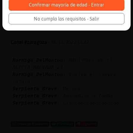
Perro}Transparente
: No sabes tu bien
Confirmar mayoría de edad - Entrar
...
No cumplo los requisitos - Salir
175 líneas de 9 usuarios
871 visitas
-6 puntos
Canal #zaragoza
-
30/11/2022 15:47
Hormiga_DelMonton
: Hablᢡmos de ti
ALICIA_MALVADA_24
Hormiga_DelMonton
: Vuelve el jueves
jajaja
Serpiente_Breve
: Me voy
Serpiente_Breve
: Aaaaadios a tod@s
Serpiente_Breve
: Ciaoooooooooooooooo
...
27 líneas de 4 usuarios
655 visitas
-3 puntos