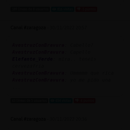
189 líneas de 8 usuarios
816 visitas
-5 puntos
Canal #zaragoza
-
30/11/2022 20:57
AvestruzConBravura
: Cabello?
AvestruzConBravura
: Capello
Elefante_Verde
: mira.. teneis
cervezafria
AvestruzConBravura
: Ummmmm que rica
AvestruzConBravura
: yo me pido una
...
63 líneas de 5 usuarios
654 visitas
-6 puntos
Canal #zaragoza
-
30/11/2022 20:36