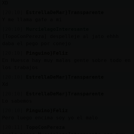
XD
[20:10]
EstrellaDeMar}Transparente
Y me llama gafe a mi
[20:10]
MurcielagoInteresante
[TopoConPereza] despelleje al jato ehhh
daba el pego por conejo
[20:10]
Pinguino}Feliz
En Huesca hay muy malas gente sobre todo en
los trabajos
[20:10]
EstrellaDeMar}Transparente
Xd
[20:10]
EstrellaDeMar}Transparente
Lo sabemos
[20:10]
Pinguino}Feliz
Pero luego encima soy yo el malo
[20:11]
TopoConPereza