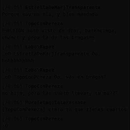
[20:05]
EstrellaDeMar}Transparente
Porque soy un tío, y bien mandado
[20:05]
TopoConPereza
ACTION solo viste de dior, balenciaga,
chanel y pepa la de las bragas
[20:05]
Lobo\Rapaz
.oO EstrellaDeMar}Transparente Oo.
bohhhhhhhhh
[20:05]
Lobo\Rapaz
.oO TopoConPereza Oo. vas en bragas?
[20:06]
TopoConPereza
no hija, pero las suelo llevar, tu no???
[20:06]
MurcielagoInteresante
[TopoConPereza] claro tu que tienes cuartos
[20:06]
TopoConPereza
:O