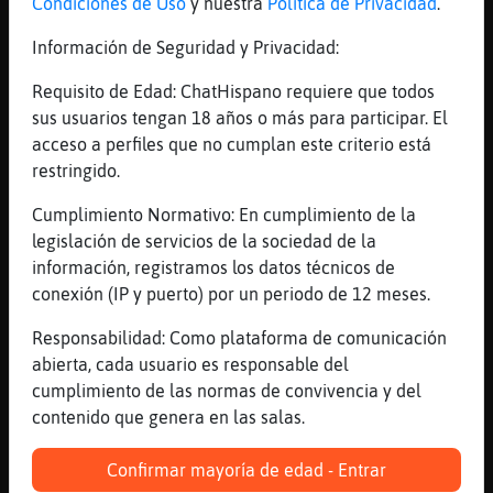
Condiciones de Uso
y nuestra
Política de Privacidad
.
eso es una marmita
Información de Seguridad y Privacidad:
[20:08]
MurcielagoInteresante
jajajaj
Requisito de Edad: ChatHispano requiere que todos
[20:08]
EstrellaDeMar}Transparente
sus usuarios tengan 18 años o más para participar. El
perdón por las mayúsculas
acceso a perfiles que no cumplan este criterio está
restringido.
[20:08]
Lobo\Rapaz
no te perdonamos
Cumplimiento Normativo: En cumplimiento de la
[20:08]
TopoConPereza
legislación de servicios de la sociedad de la
y tu una marmota Grillo-ConBravura xDxDxD
información, registramos los datos técnicos de
conexión (IP y puerto) por un periodo de 12 meses.
[20:08]
MurcielagoInteresante
le quite la cabeza y por conejo colo
Responsabilidad: Como plataforma de comunicación
[20:08]
EstrellaDeMar}Transparente
abierta, cada usuario es responsable del
No entiendo nada
cumplimiento de las normas de convivencia y del
contenido que genera en las salas.
[20:09]
TopoConPereza
˃5EstrellaDeMar}Transparenteۃ normal. eres
Confirmar mayoría de edad - Entrar
chico no? muhahahaha