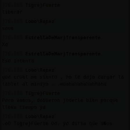
[20:16]
Tigre}Fuerte
liberar
[20:16]
Lobo\Rapaz
seee
[20:16]
EstrellaDeMar}Transparente
Xd
[20:16]
EstrellaDeMar}Transparente
Eso intenta
[20:17]
Lobo\Rapaz
que cruel me siento , no le dejo cargar la
tablet al miniyo ...muahahahahahhaha
[20:17]
Tigre}Fuerte
Pero vamos, debieron joderle bien porque
lleva tiempo ya
[20:17]
Lobo\Rapaz
.oO Tigre}Fuerte Oo. yo diria que a�os