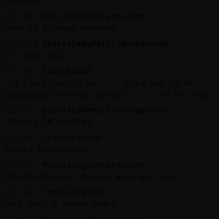
tambien
[20:00]
MurcielagoInteresante
como to quisqui xdddddd
[20:01]
EstrellaDeMar}Transparente
Lo viejo mola
[20:01]
Lobo\Rapaz
.oO Tigre}Fuerte Oo. ... mira que te he
imaginado poniendo pinzas ... y no en ropa
[20:01]
EstrellaDeMar}Transparente
Muchas 50 sombras
[20:01]
Tigre}Fuerte
Donde? Lobo\Rapaz
[20:01]
MurcielagoInteresante
[TopoConPereza] buenos dias mi lady
[20:01]
TopoConPereza
hola hola a todos todos