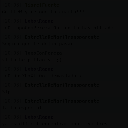
[20:06]
Tigre}Fuerte
GuilleW y recoge tu cuarto!!!
[20:06]
Lobo\Rapaz
.oO TopoConPereza Oo. no lo has pillado
[20:06]
EstrellaDeMar}Transparente
Seguro que te dejan pasar
[20:06]
TopoConPereza
si lo he pillao si ;)
[20:06]
Lobo\Rapaz
.oO DosXLxXL Oo. demasiado xl
[20:06]
EstrellaDeMar}Transparente
Sip
[20:06]
EstrellaDeMar}Transparente
Talla especial
[20:06]
Lobo\Rapaz
ya es dificil encontrar uno.. ya tres....