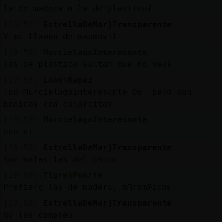
Mis
la de madera o la de plastico?
blogs
[19:59]
EstrellaDeMar}Transparente
Y me llaman de masmovil
[19:59]
MurcielagoInteresante
Mis
las de plastico saltan que no veas
foros
[19:59]
Lobo\Rapaz
.oO MurcielagoInteresante Oo. pero son
bonicas con colorcitos
Registr
[19:59]
MurcielagoInteresante
un
eso si
canal
[19:59]
EstrellaDeMar}Transparente
Son malas las del chino
[19:59]
Tigre}Fuerte
Prefiero las de madera, m᳠rom᮴icas
Más
gestion
[19:59]
EstrellaDeMar}Transparente
No las compren