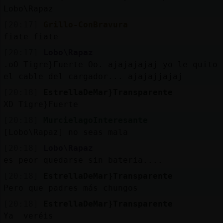
Lobo\Rapaz
[20:17]
Grillo-ConBravura
fiate fiate
[20:17]
Lobo\Rapaz
.oO Tigre}Fuerte Oo. ajajajajaj yo le quito
el cable del cargador... ajajajjajaj
[20:18]
EstrellaDeMar}Transparente
XD Tigre}Fuerte
[20:18]
MurcielagoInteresante
[Lobo\Rapaz] no seas mala
[20:18]
Lobo\Rapaz
es peor quedarse sin bateria....
[20:18]
EstrellaDeMar}Transparente
Pero que padres más chungos
[20:18]
EstrellaDeMar}Transparente
Ya veréis