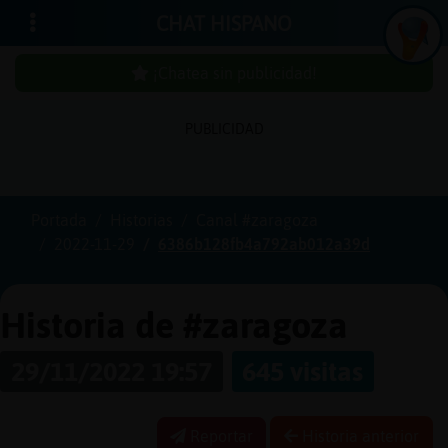
CHAT HISPANO
¡Chatea sin publicidad!
PUBLICIDAD
Iniciar
sesión
Portada
Historias
Canal #zaragoza
2022-11-29
6386b128fb4a792ab012a39d
¡Chatea
sin
publici
Historia de #zaragoza
29/11/2022 19:57
645 visitas
Crear
una
Reportar
Historia anterior
cuenta