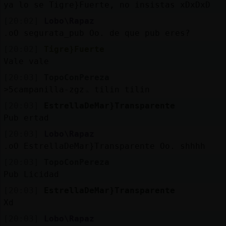
ya lo se Tigre}Fuerte, no insistas xDxDxD
[20:02]
Lobo\Rapaz
.oO segurata_pub Oo. de que pub eres?
[20:02]
Tigre}Fuerte
Vale vale
[20:03]
TopoConPereza
˃5campanilla-zgzۃ tilin tilin
[20:03]
EstrellaDeMar}Transparente
Pub ertad
[20:03]
Lobo\Rapaz
.oO EstrellaDeMar}Transparente Oo. shhhh
[20:03]
TopoConPereza
Pub Licidad
[20:03]
EstrellaDeMar}Transparente
Xd
[20:03]
Lobo\Rapaz