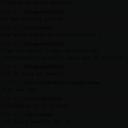
Siempre el mismo discurso
[20:11]
Pinguino}Feliz
Lo que digo es cierto
[20:12]
Lobo\Rapaz
con quien habla el Pinguino}Feliz ?
[20:12]
Pinguino}Feliz
Y me han hecho tragar de todos los
contaminantes posibles para que me muriera
[20:12]
Pinguino}Feliz
Con la sala en general
[20:12]
EstrellaDeMar}Transparente
Y ni aún asi
[20:12]
Lince-Humilde
Lobo\Rapaz es el gruyma
[20:12]
Lobo\Rapaz
.oO Lince-Humilde Oo. ah