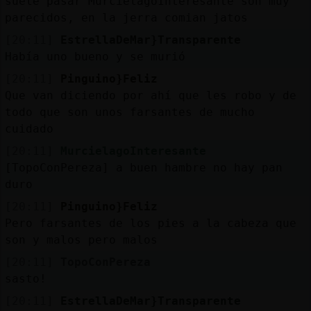
suele pasar MurcielagoInteresante son muy
parecidos, en la jerra comian jatos
[20:11]
EstrellaDeMar}Transparente
Había uno bueno y se murió
[20:11]
Pinguino}Feliz
Que van diciendo por ahí que les robo y de
todo que son unos farsantes de mucho
cuidado
[20:11]
MurcielagoInteresante
[TopoConPereza] a buen hambre no hay pan
duro
[20:11]
Pinguino}Feliz
Pero farsantes de los pies a la cabeza que
son y malos pero malos
[20:11]
TopoConPereza
sasto!
[20:11]
EstrellaDeMar}Transparente