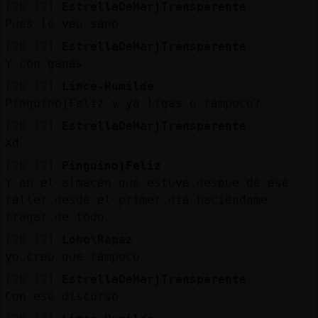
[20:12]
EstrellaDeMar}Transparente
Pues le veo sano
[20:12]
EstrellaDeMar}Transparente
Y con ganas
[20:12]
Lince-Humilde
Pinguino}Feliz y ya ligas o tampoco?
[20:12]
EstrellaDeMar}Transparente
Xd
[20:12]
Pinguino}Feliz
Y en el almacén que estuve despue de ese
taller desde el primer día haciéndome
tragar de todo
[20:12]
Lobo\Rapaz
yo creo que tampoco
[20:12]
EstrellaDeMar}Transparente
Con ese discurso