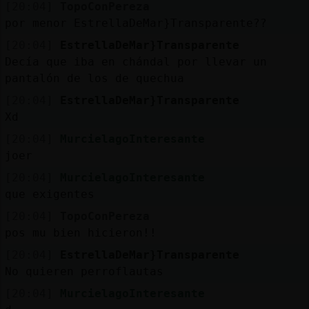
[20:04]
TopoConPereza
por menor EstrellaDeMar}Transparente??
[20:04]
EstrellaDeMar}Transparente
Decía que iba en chándal por llevar un
pantalón de los de quechua
[20:04]
EstrellaDeMar}Transparente
Xd
[20:04]
MurcielagoInteresante
joer
[20:04]
MurcielagoInteresante
que exigentes
[20:04]
TopoConPereza
pos mu bien hicieron!!
[20:04]
EstrellaDeMar}Transparente
No quieren perroflautas
[20:04]
MurcielagoInteresante