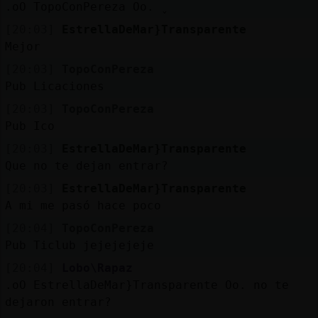
.oO TopoConPereza Oo. ̬
[20:03]
EstrellaDeMar}Transparente
Mejor
[20:03]
TopoConPereza
Pub Licaciones
[20:03]
TopoConPereza
Pub Ico
[20:03]
EstrellaDeMar}Transparente
Que no te dejan entrar?
[20:03]
EstrellaDeMar}Transparente
A mi me pasó hace poco
[20:04]
TopoConPereza
Pub Ticlub jejejejeje
[20:04]
Lobo\Rapaz
.oO EstrellaDeMar}Transparente Oo. no te
dejaron entrar?