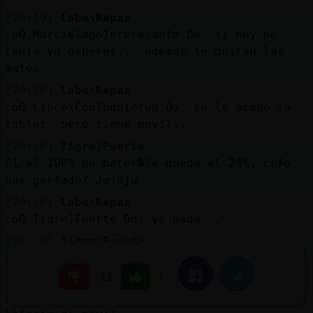
[20:19]
Lobo\Rapaz
.oO MurcielagoInteresante Oo. si hoy no
tenia ya deberes... ademas le gustan las
mates
[20:20]
Lobo\Rapaz
.oO Lince\ConInquietud Oo. se le acabo la
tablet, pero tiene movil....
[20:20]
Tigre}Fuerte
Si al 100% de bater�le queda el 24%, cu᮴o
has gastado? Jajaja
[20:20]
Lobo\Rapaz
.oO Tigre}Fuerte Oo. yo nada...
[20:20]
Tigre}Fuerte
no joer
|
Facebook
Twitter
-11
[20:20]
Lobo\Rapaz
pera que le pregunto cuanto tiene de