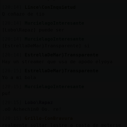
[20:14]
Lince\ConInquietud
Q coñazo de tio
[20:14]
MurcielagoInteresante
[Lobo\Rapaz] puede ser
[20:14]
MurcielagoInteresante
[EstrellaDeMar}Transparente] si
[20:14]
EstrellaDeMar}Transparente
Hay un streamer que usa de apodo elyoya
[20:15]
EstrellaDeMar}Transparente
Yo a mi bola
[20:15]
MurcielagoInteresante
puf
[20:15]
Lobo\Rapaz
.oO Achechin0 Oo. re!
[20:15]
Grillo-ConBravura
realmente soltar lastre a costa de meterse