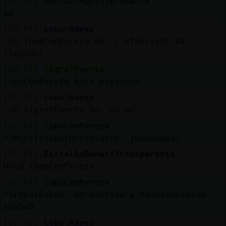
[20:01]
MurcielagoInteresante
xd
[20:01]
Lobo\Rapaz
.oO TopoConPereza Oo. , atencion! ha
llegado!
[20:01]
Tigre}Fuerte
TopoConPereza hola presiosa
[20:01]
Lobo\Rapaz
.oO Tigre}Fuerte Oo. no no ...
[20:01]
TopoConPereza
˃5MurcielagoInteresanteۃ juuuuuapa!
[20:01]
EstrellaDeMar}Transparente
Hola TopoConPereza
[20:01]
TopoConPereza
˃5Lobo\Rapazۃ agradecida y emocionadaaaa
xDxDxD
[20:02]
Lobo\Rapaz