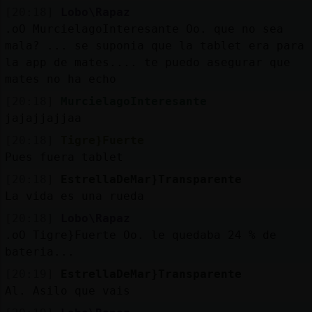
[20:18]
Lobo\Rapaz
.oO MurcielagoInteresante Oo. que no sea
mala? ... se suponia que la tablet era para
la app de mates.... te puedo asegurar que
mates no ha echo
[20:18]
MurcielagoInteresante
jajajjajjaa
[20:18]
Tigre}Fuerte
Pues fuera tablet
[20:18]
EstrellaDeMar}Transparente
La vida es una rueda
[20:18]
Lobo\Rapaz
.oO Tigre}Fuerte Oo. le quedaba 24 % de
bateria...
[20:19]
EstrellaDeMar}Transparente
Al. Asilo que vais