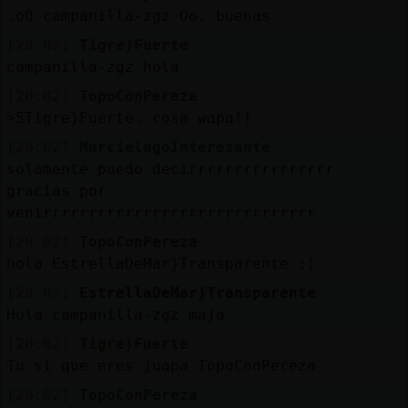
.oO campanilla-zgz Oo. buenas
[20:02]
Tigre}Fuerte
campanilla-zgz hola
[20:02]
TopoConPereza
˃5Tigre}Fuerteۃ cosa wapa!!
[20:02]
MurcielagoInteresante
solamente puedo decirrrrrrrrrrrrrrrr
gracias por
venirrrrrrrrrrrrrrrrrrrrrrrrrrrrrr
[20:02]
TopoConPereza
hola EstrellaDeMar}Transparente :)
[20:02]
EstrellaDeMar}Transparente
Hola campanilla-zgz maja
[20:02]
Tigre}Fuerte
Tu si que eres juapa TopoConPereza
[20:02]
TopoConPereza