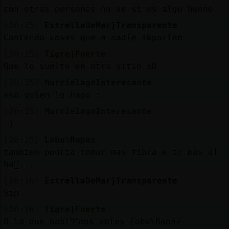
con otras personas no se si es algo bueno
[20:15]
EstrellaDeMar}Transparente
Contando cosas que a nadie importan
[20:15]
Tigre}Fuerte
Que lo suelte en otro sitio xD
[20:15]
MurcielagoInteresante
eso quien lo haga :
[20:15]
MurcielagoInteresante
:)
[20:15]
Lobo\Rapaz
tambien podria tomar mas fibra e ir mas al
ba񯮮...
[20:16]
EstrellaDeMar}Transparente
Sip
[20:16]
Tigre}Fuerte
O lo que hablᢡmos antes Lobo\Rapaz