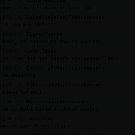
[20:13]
Lince-Humilde
que cosas le pasan al pobre xd
[20:13]
EstrellaDeMar}Transparente
Lo veo muy difícil
[20:13]
Tigre}Fuerte
�oer, en cuanto me doy la vueltaŅ
[20:13]
Lobo\Rapaz
yo creo que nos cuenta sus pesadillas
[20:13]
EstrellaDeMar}Transparente
Se desahoga
[20:13]
EstrellaDeMar}Transparente
Buena terapia
[20:13]
MurcielagoInteresante
no es malo tampoco soltar lastre
[20:13]
Lobo\Rapaz
mejor que el psicologo...