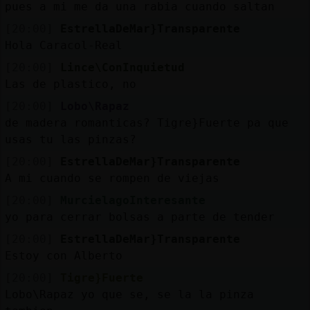
pues a mi me da una rabia cuando saltan
[20:00]
EstrellaDeMar}Transparente
Hola Caracol-Real
[20:00]
Lince\ConInquietud
Las de plastico, no
[20:00]
Lobo\Rapaz
de madera romanticas? Tigre}Fuerte pa que
usas tu las pinzas?
[20:00]
EstrellaDeMar}Transparente
A mi cuando se rompen de viejas
[20:00]
MurcielagoInteresante
yo para cerrar bolsas a parte de tender
[20:00]
EstrellaDeMar}Transparente
Estoy con Alberto
[20:00]
Tigre}Fuerte
Lobo\Rapaz yo que se, se la la pinza