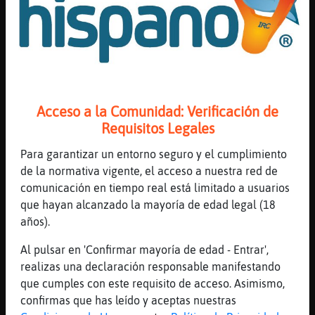
Vale, pues leida
[20:07]
EstrellaDeMar}Transparente
No estoy puesto
[20:07]
MurcielagoInteresante
[TopoConPereza] no me gustan los gaTos lo
eche en el caldero para hacer un guisao
Acceso a la Comunidad: Verificación de
[20:08]
EstrellaDeMar}Transparente
Requisitos Legales
Ah leñe
Para garantizar un entorno seguro y el cumplimiento
[20:08]
Lobo\Rapaz
de la normativa vigente, el acceso a nuestra red de
.oO EstrellaDeMar}Transparente Oo. vas
comunicación en tiempo real está limitado a usuarios
sobrio?
que hayan alcanzado la mayoría de edad legal (18
[20:08]
EstrellaDeMar}Transparente
años).
No lo PARECE VERDAD
Al pulsar en 'Confirmar mayoría de edad - Entrar',
[20:08]
TopoConPereza
realizas una declaración responsable manifestando
estofao jatuno MurcielagoInteresante puaj
que cumples con este requisito de acceso. Asimismo,
puaj
confirmas que has leído y aceptas nuestras
[20:08]
Grillo-ConBravura