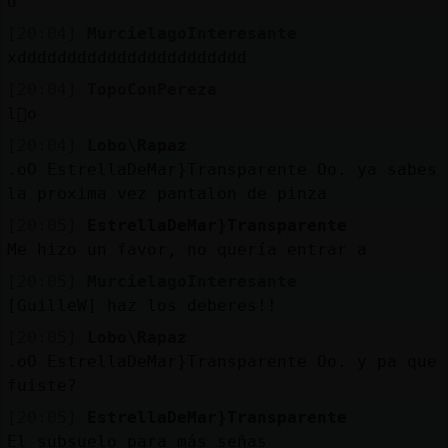
d
[20:04]
MurcielagoInteresante
xddddddddddddddddddddddd
[20:04]
TopoConPereza
l󧩣o
[20:04]
Lobo\Rapaz
.oO EstrellaDeMar}Transparente Oo. ya sabes
la proxima vez pantalon de pinza
[20:05]
EstrellaDeMar}Transparente
Me hizo un favor, no quería entrar a
[20:05]
MurcielagoInteresante
[GuilleW] haz los deberes!!
[20:05]
Lobo\Rapaz
.oO EstrellaDeMar}Transparente Oo. y pa que
fuiste?
[20:05]
EstrellaDeMar}Transparente
El subsuelo para más señas