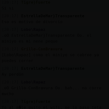
[20:17]
Tigre}Fuerte
Si si
[20:17]
EstrellaDeMar}Transparente
Eso es motivo de divorcio
[20:17]
Lobo\Rapaz
.oO EstrellaDeMar}Transparente Oo. el
miniyo es mi nene peque
[20:17]
Grillo-ConBravura
[Lobo\Rapaz] como el miniyo se cabree ya
puedes correr
[20:17]
EstrellaDeMar}Transparente
Ay perdón
[20:17]
Lobo\Rapaz
.oO Grillo-ConBravura Oo. bah... no corre
mucho
[20:17]
Tigre}Fuerte
Yo al m�le quito el wifi, me lo paso teta