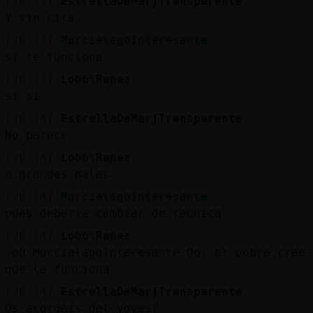
[20:13]
EstrellaDeMar}Transparente
Y sin cita
[20:13]
MurcielagoInteresante
si le funciona
[20:13]
Lobo\Rapaz
si si
[20:14]
EstrellaDeMar}Transparente
No parece
[20:14]
Lobo\Rapaz
a grandes males ....
[20:14]
MurcielagoInteresante
pues deberia cambiar de tecnica
[20:14]
Lobo\Rapaz
.oO MurcielagoInteresante Oo. el pobre cree
que le funciona
[20:14]
EstrellaDeMar}Transparente
Os acordáis del yoyas?