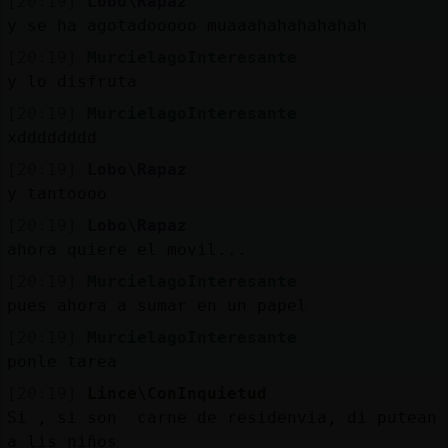
[20:19]
Lobo\Rapaz
y se ha agotadooooo muaaahahahahahah
[20:19]
MurcielagoInteresante
y lo disfruta
[20:19]
MurcielagoInteresante
xdddddddd
[20:19]
Lobo\Rapaz
y tantoooo
[20:19]
Lobo\Rapaz
ahora quiere el movil...
[20:19]
MurcielagoInteresante
pues ahora a sumar en un papel
[20:19]
MurcielagoInteresante
ponle tarea
[20:19]
Lince\ConInquietud
Si , si son carne de residenvia, di putean
a lis niños