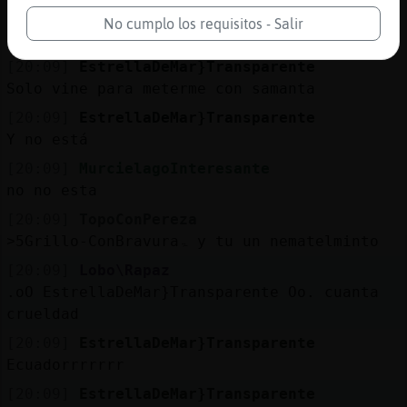
[20:09]
Grillo-ConBravura
No cumplo los requisitos - Salir
y tu una lamelibranquia TopoConPereza
[20:09]
EstrellaDeMar}Transparente
Solo vine para meterme con samanta
[20:09]
EstrellaDeMar}Transparente
Y no está
[20:09]
MurcielagoInteresante
no no esta
[20:09]
TopoConPereza
˃5Grillo-ConBravuraۃ y tu un nematelminto
[20:09]
Lobo\Rapaz
.oO EstrellaDeMar}Transparente Oo. cuanta
crueldad
[20:09]
EstrellaDeMar}Transparente
Ecuadorrrrrrr
[20:09]
EstrellaDeMar}Transparente