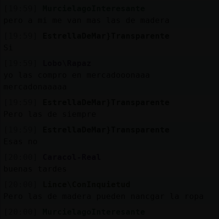
[19:59]
MurcielagoInteresante
pero a mi me van mas las de madera
[19:59]
EstrellaDeMar}Transparente
Si
[19:59]
Lobo\Rapaz
yo las compro en mercadooonaaa
mercadonaaaaa
[19:59]
EstrellaDeMar}Transparente
Pero las de siempre
[19:59]
EstrellaDeMar}Transparente
Esas no
[20:00]
Caracol-Real
buenas tardes
[20:00]
Lince\ConInquietud
Pero las de madera pueden nancgar la ropa
[20:00]
MurcielagoInteresante