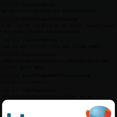
[20:06]
Tigre}Fuerte
No es lista ni nada la TopoConPereza
[20:07]
MurcielagoInteresante
a mi con el caldero no me dejan pasar, vaya
chorradas tienen xdddddddddddd
[20:07]
TopoConPereza
que no soy lista! solo muy leida co�es
[20:07]
TopoConPereza
˃5MurcielagoInteresanteۃ seguro? va a ser
por el gato f�te
[20:07]
EstrellaDeMar}Transparente
Que es el caldero?
[20:07]
TopoConPereza
˃5EstrellaDeMar}Transparenteۃ el de las
pociones de brujajajajaja
[20:07]
Tigre}Fuerte