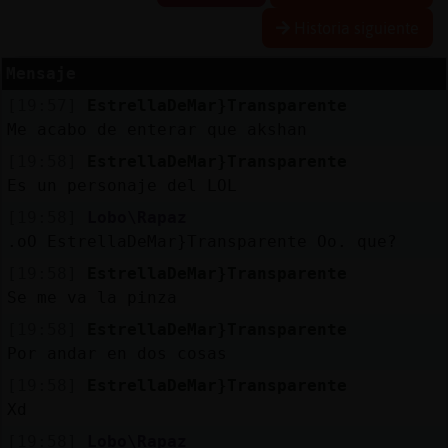
Historia siguiente
Mensaje
Reserva
[19:57]
EstrellaDeMar}Transparente
alias
Me acabo de enterar que akshan
[19:58]
EstrellaDeMar}Transparente
Es un personaje del LOL
Actuali
[19:58]
Lobo\Rapaz
contras
.oO EstrellaDeMar}Transparente Oo. que?
[19:58]
EstrellaDeMar}Transparente
Se me va la pinza
Actuali
[19:58]
EstrellaDeMar}Transparente
IP
Por andar en dos cosas
virtual
[19:58]
EstrellaDeMar}Transparente
Xd
[19:58]
Lobo\Rapaz