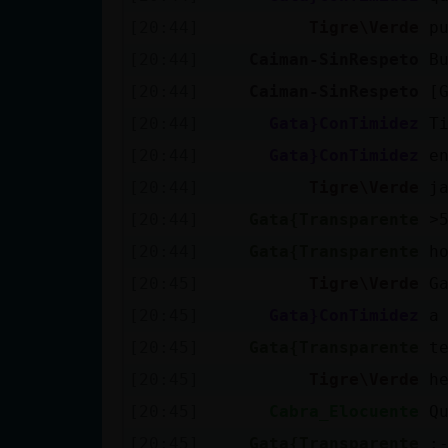
Mis blogs
[20:44]
Tigre\Verde
p
[20:44]
Caiman-SinRespeto
B
[20:44]
Caiman-SinRespeto
[
Mis foros
[20:44]
Gata}ConTimidez
T
[20:44]
Gata}ConTimidez
e
[20:44]
Tigre\Verde
j
Registrar
un canal
[20:44]
Gata{Transparente
[20:44]
Gata{Transparente
h
[20:45]
Tigre\Verde
G
Más
[20:45]
Gata}ConTimidez
a
gestiones
[20:45]
Gata{Transparente
t
[20:45]
Tigre\Verde
h
[20:45]
Cabra_Elocuente
Q
[20:45]
Gata{Transparente
: