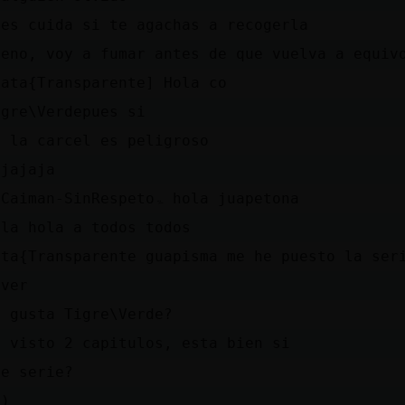
ues cuida si te agachas a recogerla
ueno, voy a fumar antes de que vuelva a equiv
Gata{Transparente] Hola co
igre\Verdepues si
n la carcel es peligroso
ajajaja
˃5Caiman-SinRespetoۃ hola juapetona
ola hola a todos todos
ata{Transparente guapisma me he puesto la ser
 ver
e gusta Tigre\Verde?
e visto 2 capitulos, esta bien si
ue serie?
-)