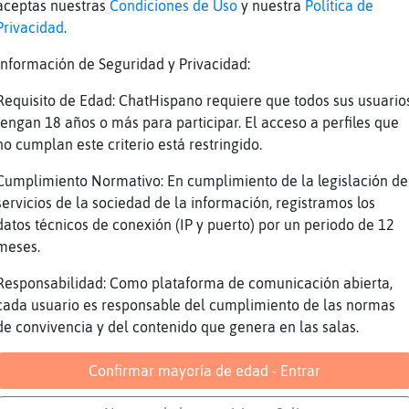
aceptas nuestras
Condiciones de Uso
y nuestra
Política de
azme caso
Privacidad
.
 solo se puede disfrutar de la vida frungiend
Información de Seguridad y Privacidad:
oy muy sabio
os vaya mierda de vida tienes
Requisito de Edad: ChatHispano requiere que todos sus usuario
tengan 18 años o más para participar. El acceso a perfiles que
igre\Verde no lo niegues
no cumplan este criterio está restringido.
o niego
Cumplimiento Normativo: En cumplimiento de la legislación de
l triki triki es de lo mejor de este mundo
servicios de la sociedad de la información, registramos los
iocas cosas se le puiede comparar
datos técnicos de conexión (IP y puerto) por un periodo de 12
igre\Verde exacto
meses.
o con el primero o primera que se te cruza po
Responsabilidad: Como plataforma de comunicación abierta,
a agencia EFE comunica que se ha concedido el
cada usuario es responsable del cumplimiento de las normas
iteratura a la famosa escritriz Tiburon}Suave
de convivencia y del contenido que genera en las salas.
haleruᠤe los almazules fernandez de la pochol
lfajore, reconociendo con ello el valor de ob
Confirmar mayoría de edad - Entrar
aella y el acn鬠interaccion y colorante", "Mil