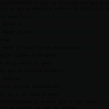
ata}ConTimidez a ver, tu te crees que una muj
char un polvo necesita meterse al chat para h
 te hare feliz
n polvo no
s hacer el amor
ielda
i hacer el amor con un desconocido
racias Caiman-SinRespeto
so no es hacer el amor
ues que me conozca primero
e esperar
si no sere un desconocido
ues yo no se hace el amor
ata}ConTimidez mira creo que tu has hecho un 
ajja no puedes ser asi de verdad