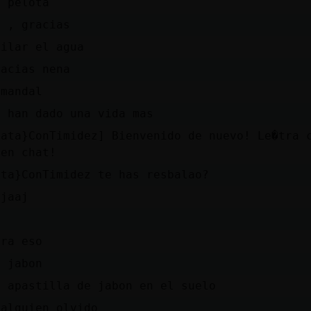
a pelota
k , gracias
ailar el agua
racias nena
 mandal
e han dado una vida mas
Gata}ConTimidez] Bienvenido de nuevo! Le�tra 
uen chat!
ata}ConTimidez te has resbalao?
ajaaj
i
era eso
l jabon
n apastilla de jabon en el suelo
ualguien olvido