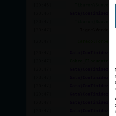
[20:46]
Tiburon}Suave
C
[20:46]
Gata}ConTimidez
e
[20:47]
Tiburon}Suave
V
[20:47]
Tigre\Verde
n
G
[20:47]
CaracolTorpe
,
[20:47]
Gata}ConTimidez
C
[20:47]
Cabra_Elocuente
X
[20:47]
Gata}ConTimidez
h
[20:47]
Gata}ConTimidez
a
[20:47]
Gata}ConTimidez
s
[20:47]
Gata}ConTimidez
d
[20:47]
Gata}ConTimidez
e
[20:47]
Gata}ConTimidez
n