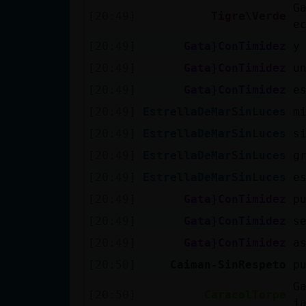
G
[20:49]
Tigre\Verde
e
[20:49]
Gata}ConTimidez
y
[20:49]
Gata}ConTimidez
u
[20:49]
Gata}ConTimidez
e
[20:49]
EstrellaDeMarSinLuces
m
[20:49]
EstrellaDeMarSinLuces
s
[20:49]
EstrellaDeMarSinLuces
g
[20:49]
EstrellaDeMarSinLuces
e
[20:49]
Gata}ConTimidez
p
[20:49]
Gata}ConTimidez
s
[20:49]
Gata}ConTimidez
a
[20:50]
Caiman-SinRespeto
p
G
[20:50]
CaracolTorpe
j