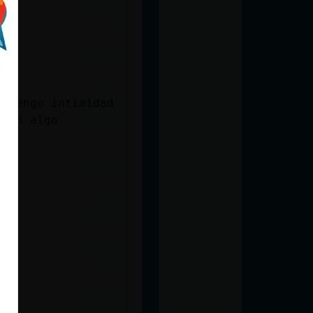
s tengo intimidad
egan algo