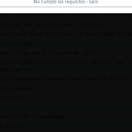
uedarse hu鲦ana y que parezca un accidente" o 
No cumplo los requisitos - Salir
ue se te sale un huevo y hay ni񯳠delante". La 
echo unas declaraciones afirmando: "-Ande vam
 mi cada dia me gustan mas los gatos
igre\Verde para que tienes lo que tienes en e
olo para mear?
aracolTorpe me disfrazare de gato
ata}ConTimidez para irme con el primero que s
uego que no
ata{Transparente xddddd buenas noches mi lady
ajajajajajaa
l primero?
a
aracolTorpe resopondeme
on un si