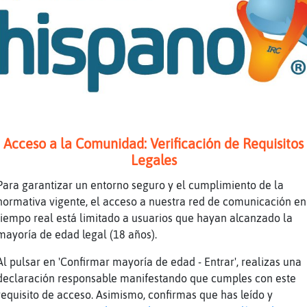
omprale la airfryer y el micro rosa
s secreto de sumario
eras que contenta
i te acuerdas claro
ata}ConTimidez si , yo kiero casarme y despue
 no me gusta ir de flor en flor a ver si me p
aracolTorpe mira
Acceso a la Comunidad: Verificación de Requisitos
Legales
D
az como yo
Para garantizar un entorno seguro y el cumplimiento de la
normativa vigente, el acceso a nuestra red de comunicación en
provecha la vida
tiempo real está limitado a usuarios que hayan alcanzado la
olo tenemos una
mayoría de edad legal (18 años).
isfrutala
Al pulsar en 'Confirmar mayoría de edad - Entrar', realizas una
s mejor probar de todos los tarros
declaración responsable manifestando que cumples con este
o solo de uno
requisito de acceso. Asimismo, confirmas que has leído y