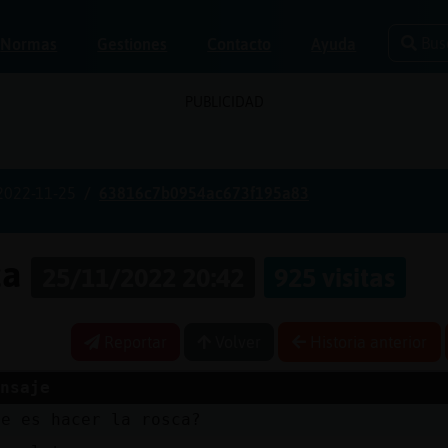
Bus
Normas
Gestiones
Contacto
Ayuda
PUBLICIDAD
2022-11-25
63816c7b0954ac673f195a83
za
25/11/2022 20:42
925 visitas
Reportar
Volver
Historia anterior
nsaje
ue es hacer la rosca?