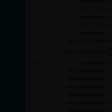
[20:42]
Tigre\Verde
l
cuenta
[20:42]
CaracolTorpe
o
[20:42]
Tigre\Verde
b
[20:42]
CaracolTorpe
g
Reservar
[20:42]
Tigre\Verde
a
alias
[20:43]
Gata}ConTimidez
m
[
[20:43]
Caiman-SinRespeto
b
Actualizar
contraseña
[20:43]
Tigre\Verde
G
[20:43]
Gata}ConTimidez
j
[20:43]
Gata}ConTimidez
s
Actualizar
[20:43]
Gata}ConTimidez
s
IP virtual
[20:44]
Gata}ConTimidez
e
[20:44]
Gata}ConTimidez
u
[20:44]
Gata}ConTimidez
q