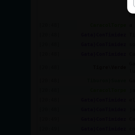
q
q
h
[20:48]
CaracolTorpe
a
[20:48]
Gata}ConTimidez
T
[20:48]
Gata}ConTimidez
s
[20:48]
Gata}ConTimidez
C
G
[20:48]
Tigre\Verde
l
[20:48]
Tiburon}Suave
G
[20:48]
CaracolTorpe
j
[20:48]
Gata}ConTimidez
e
[20:48]
Gata}ConTimidez
j
[20:49]
Gata}ConTimidez
C
[20:49]
Gata}ConTimidez
c