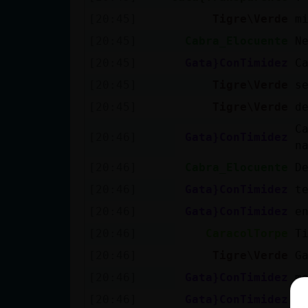
[20:45]
Tigre\Verde
m
[20:45]
Cabra_Elocuente
N
[20:45]
Gata}ConTimidez
C
[20:45]
Tigre\Verde
s
[20:45]
Tigre\Verde
d
C
[20:46]
Gata}ConTimidez
n
[20:46]
Cabra_Elocuente
D
[20:46]
Gata}ConTimidez
t
[20:46]
Gata}ConTimidez
e
[20:46]
CaracolTorpe
T
[20:46]
Tigre\Verde
G
[20:46]
Gata}ConTimidez
m
[20:46]
Gata}ConTimidez
T