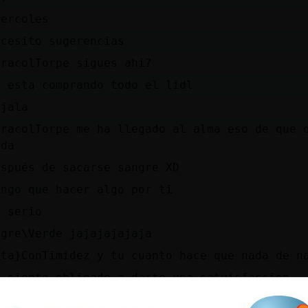
iercoles
ecesito sugerencias
aracolTorpe sigues ahi?
e esta comprando todo el lidl
ejala
aracolTorpe me ha llegado al alma eso de que 
ada
espués de sacarse sangre XD
engo que hacer algo por ti
n serio
igre\Verde jajajajajaja
ata}ConTimidez y tu cuanto hace que nada de n
e siento obligado a darte una satuisfaccion
igre\Verde eso no puedo decirlo