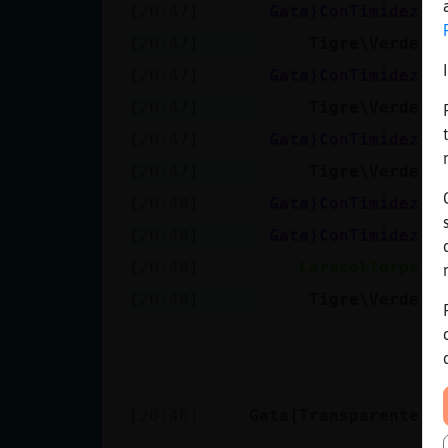
[20:47]
Gata}ConTimidez
h
[20:47]
Tigre\Verde
y
[20:47]
Gata}ConTimidez
s
[20:47]
Tigre\Verde
p
[20:47]
Gata}ConTimidez
T
[20:47]
Tigre\Verde
l
[20:48]
Gata}ConTimidez
e
[20:48]
Gata}ConTimidez
p
[20:48]
CaracolTorpe
T
[20:48]
Tigre\Verde
n
L
l
c
a
[20:48]
Gata{Transparente
p