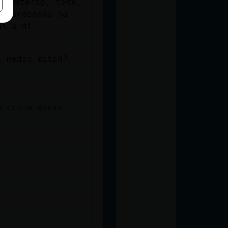
"Emeterio, tᰡte,
galardonada ha
os a di
l medio mitad?
e cruza desde