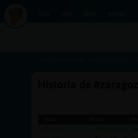
Chat
Foro
Blogs
Noticias
Iniciar
sesión
Portada
Historias
Canal #zaragoza
Historia de #zarago
¡Chatea
sin
publicidad!
Hour
Alias
Me
[20:42]
CaracolTorpe
q
Crear
una