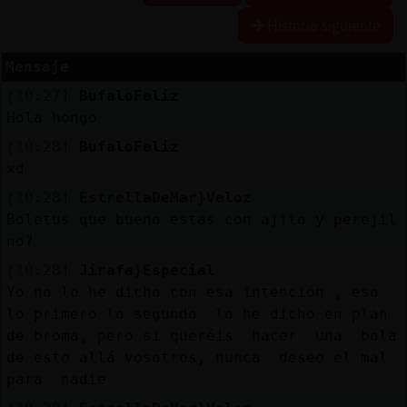
Historia siguiente
Mensaje
Reserva
[10:27]
BufaloFeliz
alias
Hola hongo
[10:28]
BufaloFeliz
xd
Actuali
[10:28]
EstrellaDeMar}Veloz
contras
Boletus que bueno estas con ajito y perejil
no?
[10:28]
Jirafa}Especial
Actuali
Yo no lo he dicho con esa intención , eso
IP
lo primero lo segundo lo he dicho en plan
virtual
de broma, pero si queréis hacer una bola
de esto allá vosotros, nunca deseo el mal
para nadie