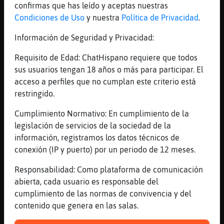
[10:33]
EstrellaDeMar}Veloz
confirmas que has leído y aceptas nuestras
Si
Condiciones de Uso
y nuestra
Política de Privacidad
.
[10:33]
EstrellaDeMar}Veloz
Información de Seguridad y Privacidad:
En Tenerife si
[10:33]
BufaloFeliz
Requisito de Edad: ChatHispano requiere que todos
Y en Ferrol pues solo hay heladas granizo y
sus usuarios tengan 18 años o más para participar. El
aguanieve
acceso a perfiles que no cumplan este criterio está
restringido.
[10:33]
EstrellaDeMar}Veloz
En el teide
Cumplimiento Normativo: En cumplimiento de la
[10:33]
BufaloFeliz
legislación de servicios de la sociedad de la
De ahí no pasamos
información, registramos los datos técnicos de
conexión (IP y puerto) por un periodo de 12 meses.
[10:33]
BufaloFeliz
Bueno mujer pero al Teide voy de Pascuas en
Responsabilidad: Como plataforma de comunicación
ramos
abierta, cada usuario es responsable del
[10:33]
EstrellaDeMar}Veloz
cumplimiento de las normas de convivencia y del
En el teide nieva
contenido que genera en las salas.
[10:33]
BufaloFeliz