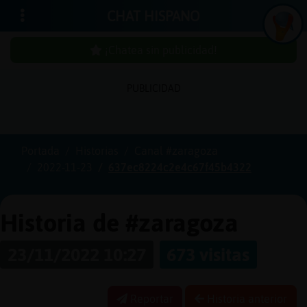
CHAT HISPANO
¡Chatea sin publicidad!
PUBLICIDAD
Iniciar
sesión
Portada
Historias
Canal #zaragoza
2022-11-23
637ec8224c2e4c67f45b4322
¡Chatea
sin
publici
Historia de #zaragoza
23/11/2022 10:27
673 visitas
Crear
una
Reportar
Historia anterior
cuenta