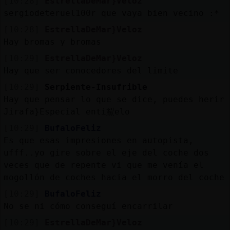
[10:28]
EstrellaDeMar}Veloz
Mis
sergiodeteruel100r que vaya bien vecino :*
blogs
[10:28]
EstrellaDeMar}Veloz
Hay bromas y bromas
[10:29]
EstrellaDeMar}Veloz
Mis
Hay que ser conocedores del limite
foros
[10:29]
Serpiente-Insufrible
Hay que pensar lo que se dice, puedes herir
Jirafa}Especial enti鮤elo
Registr
[10:29]
BufaloFeliz
un
Es que esas impresiones en autopista,
canal
ufff..yo gire sobre el eje del coche dos
veces que de repente vi que me venía el
mogollón de coches hacia el morro del coche
[10:29]
BufaloFeliz
Más
No se ni cómo conseguí encarrilar
gestion
[10:29]
EstrellaDeMar}Veloz