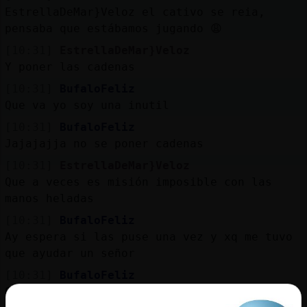
EstrellaDeMar}Veloz el cativo se reia,
pensaba que estábamos jugando 😩
[10:31]
EstrellaDeMar}Veloz
Y poner las cadenas
[10:31]
BufaloFeliz
Que va yo soy una inutil
[10:31]
BufaloFeliz
Jajajajja no se poner cadenas
[10:31]
EstrellaDeMar}Veloz
Que a veces es misión imposible con las
manos heladas
[10:31]
BufaloFeliz
Ay espera si las puse una vez y xq me tuvo
que ayudar un señor
[10:31]
BufaloFeliz
Que me iba a Madrid y me pillo una gorda en