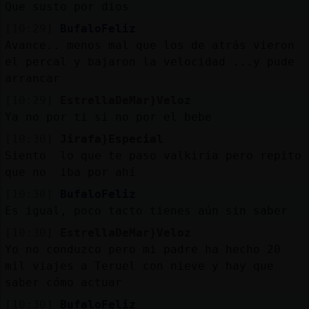
Que susto por dios
[10:29]
BufaloFeliz
Avance.. menos mal que los de atrás vieron
el percal y bajaron la velocidad ...y pude
arrancar
[10:29]
EstrellaDeMar}Veloz
Ya no por ti si no por el bebe
[10:30]
Jirafa}Especial
Siento lo que te paso valkiria pero repito
que no iba por ahí
[10:30]
BufaloFeliz
Es igual, poco tacto tienes aún sin saber
[10:30]
EstrellaDeMar}Veloz
Yo no conduzco pero mi padre ha hecho 20
mil viajes a Teruel con nieve y hay que
saber cómo actuar
[10:30]
BufaloFeliz