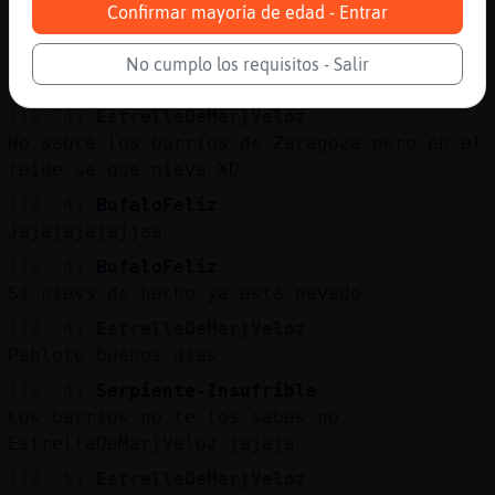
Confirmar mayoría de edad - Entrar
A paso de tortuga
[10:33]
BufaloFeliz
No cumplo los requisitos - Salir
No?
[10:34]
EstrellaDeMar}Veloz
No sabré los barrios de Zaragoza pero en el
teide se que nieva XD
[10:34]
BufaloFeliz
Jajajajajajjaa
[10:34]
BufaloFeliz
Si nievs de hecho ya está nevado
[10:34]
EstrellaDeMar}Veloz
Pablote buenos dias
[10:34]
Serpiente-Insufrible
Los barrios no te los sabes no
EstrellaDeMar}Veloz jajaja
[10:35]
EstrellaDeMar}Veloz