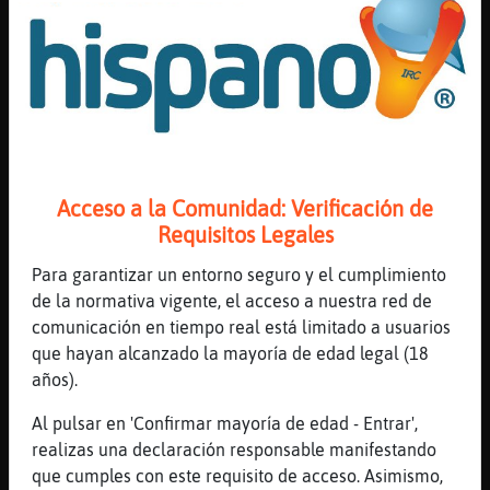
Segovia
[10:32]
EstrellaDeMar}Veloz
Si son de red es más fácil
[10:32]
EstrellaDeMar}Veloz
Pero tela palante y patras
[10:32]
BufaloFeliz
Ufffff nada, yo soy nula
Acceso a la Comunidad: Verificación de
[10:32]
BufaloFeliz
Requisitos Legales
So yo capaz de esperar a que acabe de nevar
Para garantizar un entorno seguro y el cumplimiento
[10:32]
EstrellaDeMar}Veloz
de la normativa vigente, el acceso a nuestra red de
Pues si vives en un sitio de nieve deberias
comunicación en tiempo real está limitado a usuarios
[10:33]
EstrellaDeMar}Veloz
que hayan alcanzado la mayoría de edad legal (18
O poner neumáticos de invierno
años).
[10:33]
BufaloFeliz
Al pulsar en 'Confirmar mayoría de edad - Entrar',
pues en Tenerife me da que ni veré nieve
realizas una declaración responsable manifestando
nunca jJJJAajaja
que cumples con este requisito de acceso. Asimismo,