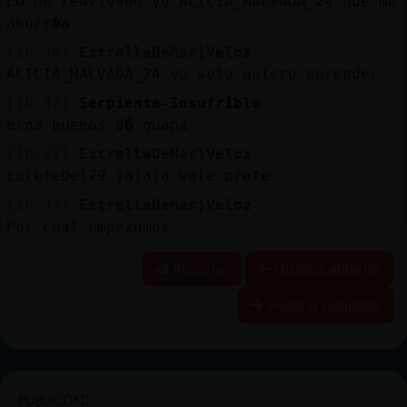
Lo he reavivado yo ALICIA_MALVADA_24 que me
aburr�a
[10:36]
EstrellaDeMar}Veloz
ALICIA_MALVADA_24 yo solo quiero aprender
[10:37]
Serpiente-Insufrible
elna buenos d� guapa
[10:37]
EstrellaDeMar}Veloz
culeteDel79 jajaja vale profe
[10:37]
EstrellaDeMar}Veloz
Por cual empezamos
Reportar
Historia anterior
Historia siguiente
PUBLICIDAD