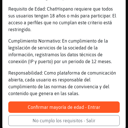
[20:47]
Hormiga{Marron
Requisito de Edad: ChatHispano requiere que todos
˃5Gallina}Breveۃ hooooola lagartija
sus usuarios tengan 18 años o más para participar. El
[20:48]
Elefante-Interesante
acceso a perfiles que no cumplan este criterio está
.oO Hormiga{Marron Oo. no sera que te huele
restringido.
a queso por que te huelen a ti tambien y lo
Cumplimiento Normativo: En cumplimiento de la
identificas ?
legislación de servicios de la sociedad de la
[20:48]
Hormiga{Marron
información, registramos los datos técnicos de
˃5cooooۃ una miaja nam�s
conexión (IP y puerto) por un periodo de 12 meses.
[20:48]
Hormiga{Marron
Responsabilidad: Como plataforma de comunicación
ACTION se g�ele los pieses... �ndaco񯡠pos
abierta, cada usuario es responsable del
es verdaZ que pesteeeee
cumplimiento de las normas de convivencia y del
[20:49]
Elefante-Interesante
contenido que genera en las salas.
.oO Hormiga{Marron Oo. fungosol y
solucionamos el tema las dos
Confirmar mayoría de edad - Entrar
[20:49]
Hormiga{Marron
aviso uLgente! a la q g�elen los pieses es
No cumplo los requisitos - Salir
a muᬠno a Elefante-Interesante