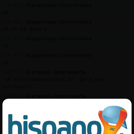
[20:45]
Hipopotamo\Interesante
xd
[20:45]
Hipopotamo\Interesante
a2 a3 a4 dina 4
[20:45]
Hipopotamo\Interesante
xd
[20:45]
Hipopotamo\Interesante
xD
[20:45]
Elefante-Interesante
.oO entrenadorpersona Oo. pero que
entrenas??
[20:46]
Elefante-Interesante
ahora me tirado yo sola.... no ha sido el
gato
[20:46]
Elefante-Interesante
.oO Hormiga{Marron Oo. buenas!