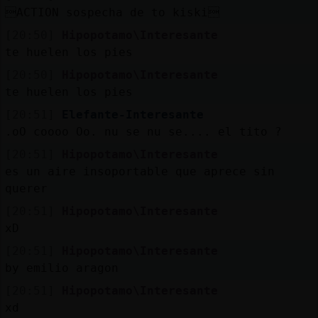
ACTION sospecha de to kiski
[20:50]
Hipopotamo\Interesante
te huelen los pies
[20:50]
Hipopotamo\Interesante
te huelen los pies
[20:51]
Elefante-Interesante
.oO coooo Oo. nu se nu se.... el tito ?
[20:51]
Hipopotamo\Interesante
es un aire insoportable que aprece sin
querer
[20:51]
Hipopotamo\Interesante
xD
[20:51]
Hipopotamo\Interesante
by emilio aragon
[20:51]
Hipopotamo\Interesante
xd