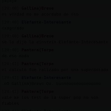
jajaja
Mis
blogs
[20:40]
Gallina}Breve
es verdad no me acordaba de eso
[20:40]
Elefante-Interesante
exagerado
Mis
[20:40]
Gallina}Breve
foros
se lo dijo la einstein Elefante-Interesante
[20:40]
Pantera{Torpe
de eso nada
Registr
[20:41]
Pantera{Torpe
un
el calculo fue ralizado por una superdotada
canal
[20:41]
Elefante-Interesante
.oO Gallina}Breve Oo. buenoooooooooooooo
[20:41]
Pantera{Torpe
Más
vale ke los test de la super pop no son
gestion
fiables