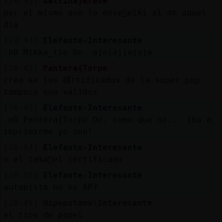
[20:43]
Gallina}Breve
por el mismo que le ense񯠲eiki al de aquel
dia
[20:43]
Elefante-Interesante
.oO Mikka_tio Oo. ajajajjajaja
[20:43]
Pantera{Torpe
creo ke los 磥rtificados de la super pop
tampoco son validos
[20:43]
Elefante-Interesante
.oO Pantera{Torpe Oo. como que no... iba a
imprimirme yo uno!
[20:44]
Elefante-Interesante
o el tama񯠤el certificado
[20:45]
Elefante-Interesante
autopista no es AP?
[20:45]
Hipopotamo\Interesante
el tipo de papel