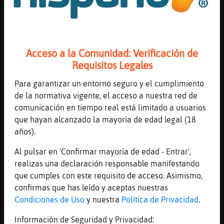
[20:46]
Elefante-Interesante
que habeis dicho en este lapsus de
segundos?
[20:47]
Hormiga{Marron
Acceso a la Comunidad: Verificación de
hola hola a todos todos menos a Elefante-
Requisitos Legales
Interesante q le g�elen los pieses a queso
rochefl󳠂xDxDxD
Para garantizar un entorno seguro y el cumplimiento
de la normativa vigente, el acceso a nuestra red de
[20:47]
Elefante-Interesante
comunicación en tiempo real está limitado a usuarios
.oO Hormiga{Marron Oo. no digas eso que
que hayan alcanzado la mayoría de edad legal (18
luego diran que es verdad joia por cucu
años).
[20:47]
Elefante-Interesante
.oO noodle Oo. cuenquito de fideos con
Al pulsar en 'Confirmar mayoría de edad - Entrar',
ternera y verduritas
realizas una declaración responsable manifestando
que cumples con este requisito de acceso. Asimismo,
[20:47]
Gallina}Breve
confirmas que has leído y aceptas nuestras
holi Hormiga{Marron cacho fea
Condiciones de Uso
y nuestra
Política de Privacidad
.
[20:47]
Hormiga{Marron
jajaja j󥴥 coxina!
Información de Seguridad y Privacidad: