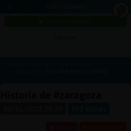
CHAT HISPANO
¡Chatea sin publicidad!
PUBLICIDAD
Iniciar
sesión
Portada
Historias
Canal #zaragoza
2022-11-20
637ad388ced0e3721f260d0a
¡Chatea
sin
publici
Historia de #zaragoza
20/11/2022 20:39
993 visitas
Crear
una
Reportar
Historia anterior
cuenta