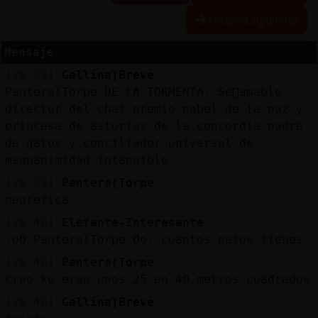
Historia siguiente
Mensaje
Reserva
[20:39]
Gallina}Breve
alias
Pantera{Torpe DE LA TORMENTA. Se񯲠amable
director del chat premio nobel de la paz y
princesa de asturias de la concordia padre
de gatos y conciliador universal de
Actuali
magnanimidad intangible
contras
[20:39]
Pantera{Torpe
negrefica
[20:40]
Elefante-Interesante
Actuali
.oO Pantera{Torpe Oo. cuantos gatos tienes
IP
virtual
[20:40]
Pantera{Torpe
creo ke eran unos 25 en 40 metros cuadrados
[20:40]
Gallina}Breve