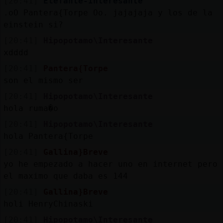
[20:41]
Elefante-Interesante
.oO Pantera{Torpe Oo. jajajaja y los de la
einstein si?
[20:41]
Hipopotamo\Interesante
xdddd
[20:41]
Pantera{Torpe
son el mismo ser
[20:41]
Hipopotamo\Interesante
hola ruma�o
[20:41]
Hipopotamo\Interesante
hola Pantera{Torpe
[20:41]
Gallina}Breve
yo he empezado a hacer uno en internet pero
el maximo que daba es 144
[20:41]
Gallina}Breve
holi HenryChinaski
[20:41]
Hipopotamo\Interesante