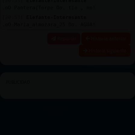
[20:53]
Elefante-Interesante
.oO Pantera{Torpe Oo. tio , no!
[20:53]
Elefante-Interesante
.oO Maria_almozara_25 Oo. AGUA!
Reportar
Historia anterior
Historia siguiente
PUBLICIDAD