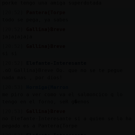
porke tengo una amiga superdotada
[20:52]
Pantera{Torpe
todo se pega, ya sabes
[20:52]
Gallina}Breve
jajajajaja
[20:52]
Gallina}Breve
si si
[20:52]
Elefante-Interesante
.oO Gallina}Breve Oo. que no se te pegue
nada mas , por dios!
[20:53]
Hormiga{Marron
me piro a ver como va el salmoncico q lo
tengo en el forno, seR g�enos
[20:53]
Gallina}Breve
no Elefante-Interesante si a quien se lo ha
pegado es a Pantera{Torpe