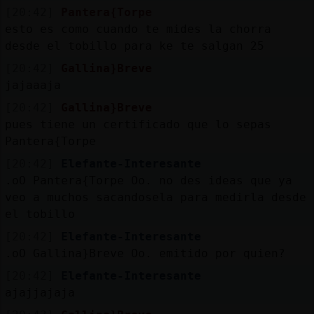
[20:42]
Pantera{Torpe
esto es como cuando te mides la chorra
desde el tobillo para ke te salgan 25
[20:42]
Gallina}Breve
jajaaaja
[20:42]
Gallina}Breve
pues tiene un certificado que lo sepas
Pantera{Torpe
[20:42]
Elefante-Interesante
.oO Pantera{Torpe Oo. no des ideas que ya
veo a muchos sacandosela para medirla desde
el tobillo
[20:42]
Elefante-Interesante
.oO Gallina}Breve Oo. emitido por quien?
[20:42]
Elefante-Interesante
ajajjajaja