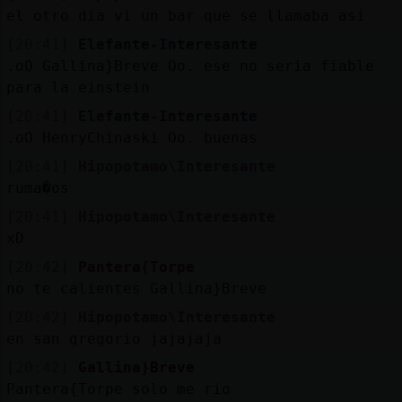
el otro dia vi un bar que se llamaba asi
[20:41]
Elefante-Interesante
.oO Gallina}Breve Oo. ese no seria fiable
para la einstein
[20:41]
Elefante-Interesante
.oO HenryChinaski Oo. buenas
[20:41]
Hipopotamo\Interesante
ruma�os
[20:41]
Hipopotamo\Interesante
xD
[20:42]
Pantera{Torpe
no te calientes Gallina}Breve
[20:42]
Hipopotamo\Interesante
en san gregorio jajajaja
[20:42]
Gallina}Breve
Pantera{Torpe solo me rio