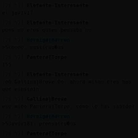
[20:51]
Elefante-Interesante
el javivi?
[20:52]
Elefante-Interesante
pues no eres quien pensaba no
[20:52]
Hormiga{Marron
˃5cooooۃ masticau�as
[20:52]
Pantera{Torpe
155
[20:52]
Elefante-Interesante
.oO Gallina}Breve Oo. ahora mismo eres mas
que einstein
[20:52]
Gallina}Breve
eso mido Pantera{Torpe, como lo has sabido?
[20:52]
Hormiga{Marron
˃5Javivi81ۃ prensatru�os
[20:52]
Pantera{Torpe