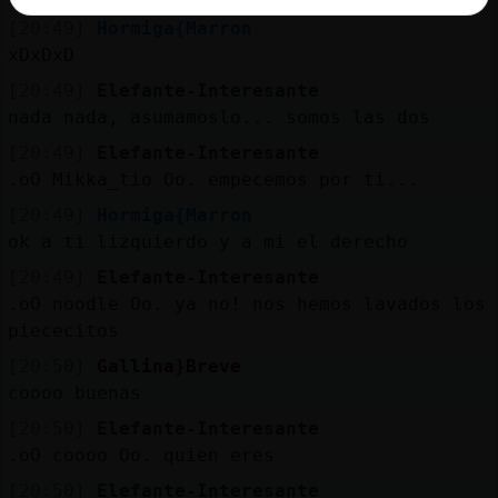
[20:49]
Hormiga{Marron
xDxDxD
[20:49]
Elefante-Interesante
nada nada, asumamoslo... somos las dos
[20:49]
Elefante-Interesante
.oO Mikka_tio Oo. empecemos por ti...
[20:49]
Hormiga{Marron
ok a ti lizquierdo y a mi el derecho
[20:49]
Elefante-Interesante
.oO noodle Oo. ya no! nos hemos lavados los
piececitos
[20:50]
Gallina}Breve
coooo buenas
[20:50]
Elefante-Interesante
.oO coooo Oo. quien eres
[20:50]
Elefante-Interesante