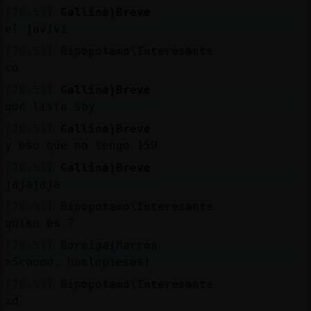
[20:51]
Gallina}Breve
el javivi
[20:51]
Hipopotamo\Interesante
co
[20:51]
Gallina}Breve
que lista soy
[20:51]
Gallina}Breve
y eso que no tengo 150
[20:51]
Gallina}Breve
jajajaja
[20:51]
Hipopotamo\Interesante
quien es ?
[20:51]
Hormiga{Marron
˃5cooooۃ huelepieses!
[20:51]
Hipopotamo\Interesante
xd