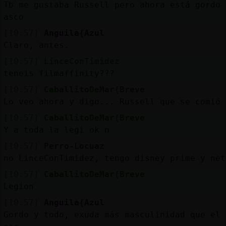
Tb me gustaba Russell pero ahora está gordo 
asco
[10:57]
Anguila{Azul
Claro, antes.
[10:57]
LinceConTimidez
teneis filmaffinity???
[10:57]
CaballitoDeMar{Breve
Lo veo ahora y digo... Russell que se comió 
[10:57]
CaballitoDeMar{Breve
Y a toda la legi ok n
[10:57]
Perro-Locuaz
no LinceConTimidez, tengo disney prime y net
[10:57]
CaballitoDeMar{Breve
Legion
[10:57]
Anguila{Azul
Gordo y todo, exuda más masculinidad que el 