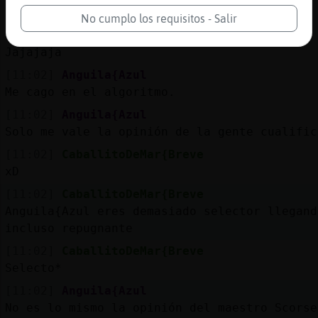
se escandalicen todos
No cumplo los requisitos - Salir
[11:02]
Anguila\Sensible
Jajajaja
[11:02]
Anguila{Azul
Me cago en el algoritmo.
[11:02]
Anguila{Azul
Solo me vale la opinión de la gente cualific
[11:02]
CaballitoDeMar{Breve
xD
[11:02]
CaballitoDeMar{Breve
Anguila{Azul eres demasiado selector llegand
incluso repugnante
[11:02]
CaballitoDeMar{Breve
Selecto*
[11:02]
Anguila{Azul
No es lo mismo la opinión del maestro Scorse