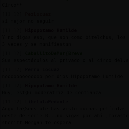
Circo**
[11:12]
PezLocuaz
si mejor no seguir
[11:12]
Hipopotamo_Humilde
Y no digas eso, que son como bitelchus, los 
3 veces y se manifiestan
[11:12]
CaballitoDeMar{Breve
Sus espectáculos al privado o al circo del.s
[11:12]
Perro-Locuaz
nooooooooooooo por dios Hipopotamo_Humilde
[11:12]
Hipopotamo_Humilde
Huy, estᠭi moderatriz de confianza
[11:12]
LibelulaPedante
Anguila\Sensible has visto muchas películas 
oeste de serie B...no sigas por ahí ,foraste
sheriff Morgan te espera