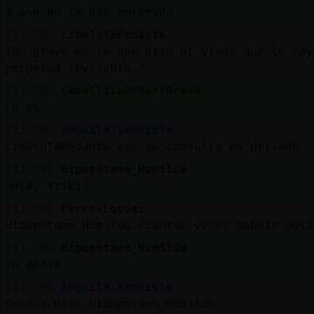
3 aun no te has enterado
[11:08]
LibelulaPedante
Tan grave es lo que hizo el viudo que le cay
perpetua revisable ?
[11:08]
CaballitoDeMar{Breve
Lo es
[11:08]
Anguila\Sensible
LibelulaPedante eso se consulta en privado
[11:09]
Hipopotamo_Humilde
Hola, frikis
[11:09]
Perro-Locuaz
Hipopotamo_Humilde cuantas veces habeis desa
[11:09]
Hipopotamo_Humilde
Yo media
[11:09]
Anguila\Sensible
Buenos días Hipopotamo_Humilde