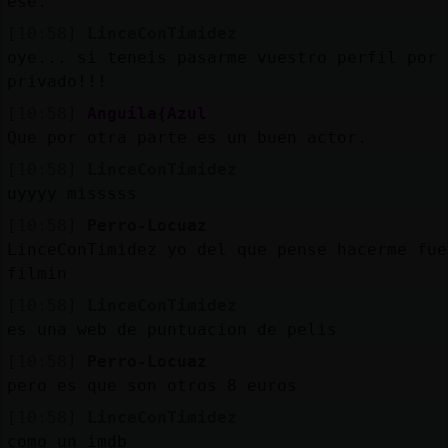
ese.
[10:58]
LinceConTimidez
oye... si teneis pasarme vuestro perfil por
privado!!!
[10:58]
Anguila{Azul
Que por otra parte es un buen actor.
[10:58]
LinceConTimidez
uyyyy misssss
[10:58]
Perro-Locuaz
LinceConTimidez yo del que pense hacerme fue
filmin
[10:58]
LinceConTimidez
es una web de puntuacion de pelis
[10:58]
Perro-Locuaz
pero es que son otros 8 euros
[10:58]
LinceConTimidez
como un imdb