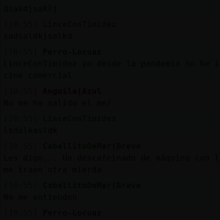
dsakdjsaklj
[10:55]
LinceConTimidez
sadsaldkjsalkd
[10:55]
Perro-Locuaz
LinceConTimidez yo desde la pandemia no he i
cine comercial
[10:55]
Anguila{Azul
No me ha salido el me/
[10:55]
LinceConTimidez
lsdalkasldk
[10:55]
CaballitoDeMar{Breve
Les digo... Un descafeinado de máquina con l
me traen otra mierda
[10:55]
CaballitoDeMar{Breve
No me entienden
[10:55]
Perro-Locuaz