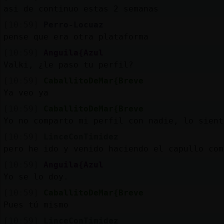
asi de continuo estas 2 semanas
[10:59]
Perro-Locuaz
pense que era otra plataforma
[10:59]
Anguila{Azul
Valki, ¿le paso tu perfil?
[10:59]
CaballitoDeMar{Breve
Ya veo ya
[10:59]
CaballitoDeMar{Breve
Yo no comparto mi perfil con nadie, lo sient
[10:59]
LinceConTimidez
pero he ido y venido haciendo el capullo com
[10:59]
Anguila{Azul
Yo se lo doy.
[10:59]
CaballitoDeMar{Breve
Pues tú mismo
[10:59]
LinceConTimidez