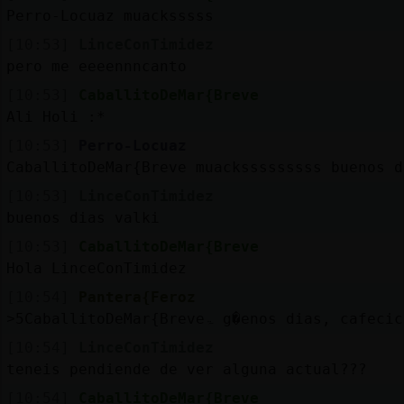
Perro-Locuaz muacksssss
[10:53]
LinceConTimidez
pero me eeeennncanto
[10:53]
CaballitoDeMar{Breve
Ali Holi :*
[10:53]
Perro-Locuaz
CaballitoDeMar{Breve muacksssssssss buenos d
[10:53]
LinceConTimidez
buenos dias valki
[10:53]
CaballitoDeMar{Breve
Hola LinceConTimidez
[10:54]
Pantera{Feroz
˃5CaballitoDeMar{Breveۃ g�enos dias, cafec
[10:54]
LinceConTimidez
teneis pendiende de ver alguna actual???
[10:54]
CaballitoDeMar{Breve