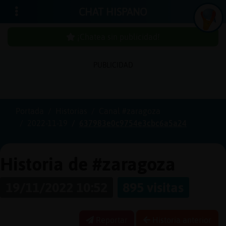
CHAT HISPANO
¡Chatea sin publicidad!
PUBLICIDAD
Iniciar
sesión
Portada
Historias
Canal #zaragoza
2022-11-19
637983e0c9754e3cbc6a5a24
¡Chatea
sin
publicidad!
Historia de #zaragoza
19/11/2022 10:52
895 visitas
Crear
una
cuenta
Reportar
Historia anterior