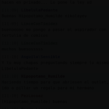
hacen en privado... Lo pone la ley xd
[11:09]
LibelulaPedante
Buenas Hipopotamo_Humilde nikolayev
[11:09]
LinceConTimidez
buenooooo me pongo a pasar el aspirador con 
tertulia de comicos
[11:10]
LinceConTimidez
muchos buesosssss
[11:10]
Anguila\Sensible
Y tu muy chapas preguntando siempre lo mismo
LibelulaPedante
[11:10]
Hipopotamo_Humilde
Haciendo tiempo para que abriesen el outlet,
ido a pillar un regalo para mi hermano
[11:10]
PezLocuaz
[Hipopotamo_Humilde] buenas