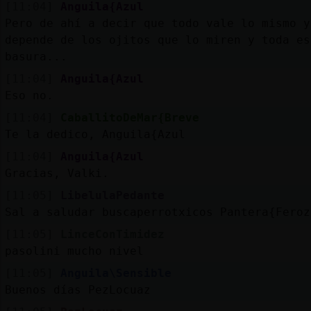
[11:04]
Anguila{Azul
Pero de ahí a decir que todo vale lo mismo y
depende de los ojitos que lo miren y toda es
basura...
[11:04]
Anguila{Azul
Eso no.
[11:04]
CaballitoDeMar{Breve
Te la dedico, Anguila{Azul
[11:04]
Anguila{Azul
Gracias, Valki.
[11:05]
LibelulaPedante
Sal a saludar buscaperrotxicos Pantera{Feroz
[11:05]
LinceConTimidez
pasolini mucho nivel
[11:05]
Anguila\Sensible
Buenos días PezLocuaz