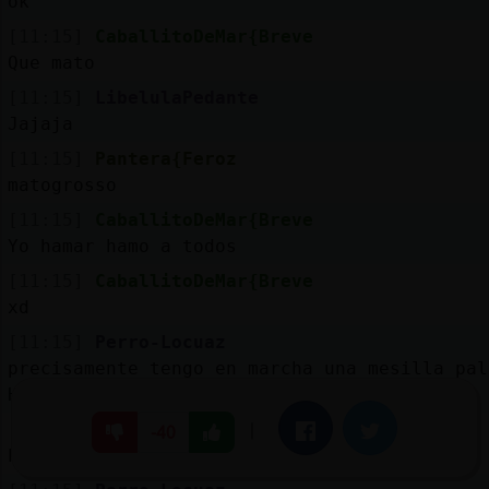
ok
[11:15]
CaballitoDeMar{Breve
Que mato
[11:15]
LibelulaPedante
Jajaja
[11:15]
Pantera{Feroz
matogrosso
[11:15]
CaballitoDeMar{Breve
Yo hamar hamo a todos
[11:15]
CaballitoDeMar{Breve
xd
[11:15]
Perro-Locuaz
precisamente tengo en marcha una mesilla pal
Hipopotamo_Humilde
[11:15]
LibelulaPedante
|
Facebook
Twitter
-40
Pantera{Feroz amazónica