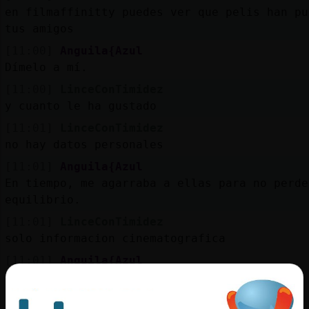
en filmaffinitty puedes ver que pelis han pu
tus amigos
[11:00]
Anguila{Azul
Dímelo a mí.
[11:00]
LinceConTimidez
y cuanto le ha gustado
[11:01]
LinceConTimidez
no hay datos personales
[11:01]
Anguila{Azul
En tiempo, me agarraba a ellas para no perde
equilibrio.
[11:01]
LinceConTimidez
solo informacion cinematografica
[11:01]
Anguila{Azul
¿Alguien se fía de las puntuaciones de esas
plataformas?