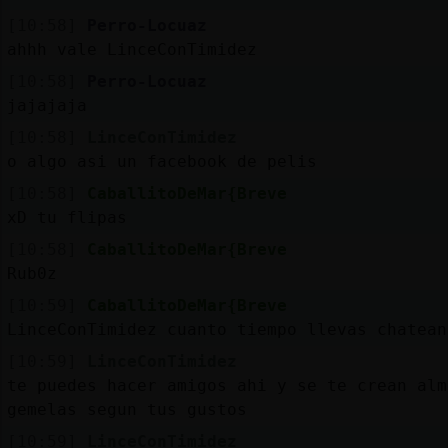
[10:58]
Perro-Locuaz
ahhh vale LinceConTimidez
[10:58]
Perro-Locuaz
jajajaja
[10:58]
LinceConTimidez
o algo asi un facebook de pelis
[10:58]
CaballitoDeMar{Breve
xD tu flipas
[10:58]
CaballitoDeMar{Breve
Rub0z
[10:59]
CaballitoDeMar{Breve
LinceConTimidez cuanto tiempo llevas chatean
[10:59]
LinceConTimidez
te puedes hacer amigos ahi y se te crean alm
gemelas segun tus gustos
[10:59]
LinceConTimidez