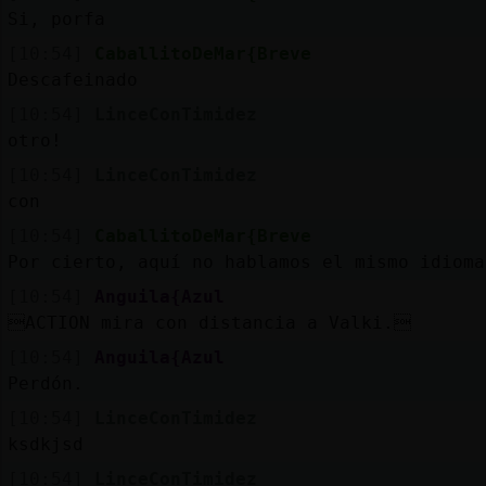
Si, porfa
[10:54]
CaballitoDeMar{Breve
Descafeinado
[10:54]
LinceConTimidez
otro!
[10:54]
LinceConTimidez
con
[10:54]
CaballitoDeMar{Breve
Por cierto, aquí no hablamos el mismo idioma
[10:54]
Anguila{Azul
ACTION mira con distancia a Valki.
[10:54]
Anguila{Azul
Perdón.
[10:54]
LinceConTimidez
ksdkjsd
[10:54]
LinceConTimidez