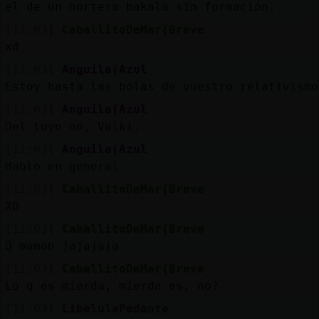
el de un hortera bakala sin formación.
[11:03]
CaballitoDeMar{Breve
xd
[11:03]
Anguila{Azul
Estoy hasta las bolas de vuestro relativismo
[11:03]
Anguila{Azul
Del tuyo no, Valki.
[11:03]
Anguila{Azul
Hablo en general.
[11:03]
CaballitoDeMar{Breve
XD
[11:03]
CaballitoDeMar{Breve
Q mamon jajajaja
[11:03]
CaballitoDeMar{Breve
Lo q es mierda, mierda es, no?
[11:03]
LibelulaPedante