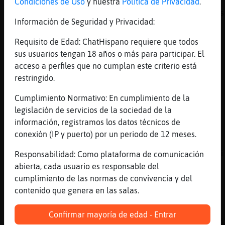
[11:02]
Anguila{Azul
Condiciones de Uso
y nuestra
Política de Privacidad
.
Respecto a eso, léase el artículo de Scorses
Información de Seguridad y Privacidad:
[11:02]
Anguila{Azul
Es canónico.
Requisito de Edad: ChatHispano requiere que todos
sus usuarios tengan 18 años o más para participar. El
[11:02]
CaballitoDeMar{Breve
acceso a perfiles que no cumplan este criterio está
Jajaja
restringido.
[11:02]
Anguila{Azul
Pulgar arriba, pulgar abajo.
Cumplimiento Normativo: En cumplimiento de la
legislación de servicios de la sociedad de la
[11:02]
Anguila{Azul
información, registramos los datos técnicos de
Estrellitas.
conexión (IP y puerto) por un periodo de 12 meses.
[11:02]
LinceConTimidez
pero al final... hay un algoritmo que te uni
Responsabilidad: Como plataforma de comunicación
personas con tus mismos gustos
abierta, cada usuario es responsable del
cumplimiento de las normas de convivencia y del
[11:02]
Anguila{Azul
contenido que genera en las salas.
¿Somos críos, o qué?
[11:02]
CaballitoDeMar{Breve
Confirmar mayoría de edad - Entrar
Anguila\Sensible hamor mio besame con lujuri