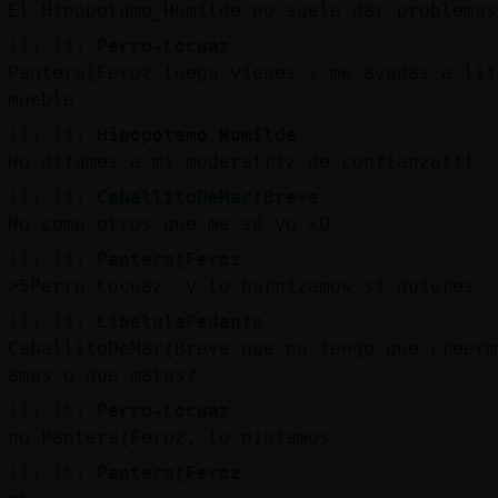
El Hipopotamo_Humilde no suele dar problemas
[11:14]
Perro-Locuaz
Pantera{Feroz luego vienes y me ayudas a lij
mueble
[11:14]
Hipopotamo_Humilde
No difames a mi moderatriz de confianza!!!
[11:14]
CaballitoDeMar{Breve
No como otros que me sé yo xD
[11:14]
Pantera{Feroz
˃5Perro-Locuazۃ y lo barnizamos si quieres
[11:14]
LibelulaPedante
CaballitoDeMar{Breve que no tengo que creerm
amas o que matas?
[11:15]
Perro-Locuaz
no Pantera{Feroz, lo pintamos
[11:15]
Pantera{Feroz