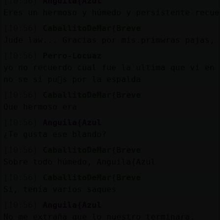
[10:56]
Anguila{Azul
Eres un hermoso y húmedo y persistente recue
[10:56]
CaballitoDeMar{Breve
Jude law... Gracias por mis.primwras pajas, 
[10:56]
Perro-Locuaz
yo no recuerdo cual fue la ultima que vi en 
no se si pu񡬥s por la espalda
[10:56]
CaballitoDeMar{Breve
Que hermoso era
[10:56]
Anguila{Azul
¿Te gusta ese blando?
[10:56]
CaballitoDeMar{Breve
Sobre todo húmedo, Anguila{Azul
[10:56]
CaballitoDeMar{Breve
Si, tenía varios saques
[10:56]
Anguila{Azul
No me extraña que lo nuestro terminara.