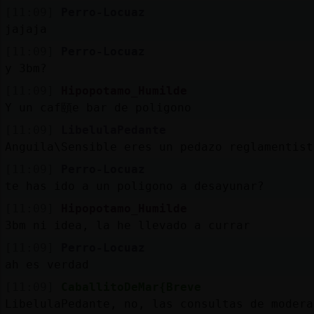
[11:09]
Perro-Locuaz
jajaja
[11:09]
Perro-Locuaz
y 3bm?
[11:09]
Hipopotamo_Humilde
Y un caf頤e bar de poligono
[11:09]
LibelulaPedante
Anguila\Sensible eres un pedazo reglamentist
[11:09]
Perro-Locuaz
te has ido a un poligono a desayunar?
[11:09]
Hipopotamo_Humilde
3bm ni idea, la he llevado a currar
[11:09]
Perro-Locuaz
ah es verdad
[11:09]
CaballitoDeMar{Breve
LibelulaPedante, no, las consultas de modera