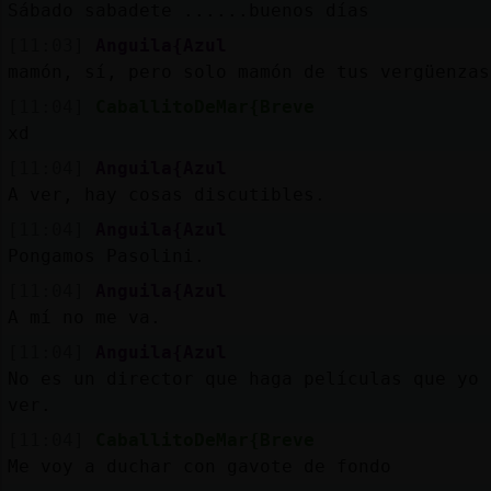
Sábado sabadete ......buenos días
[11:03]
Anguila{Azul
mamón, sí, pero solo mamón de tus vergüenzas
[11:04]
CaballitoDeMar{Breve
xd
[11:04]
Anguila{Azul
A ver, hay cosas discutibles.
[11:04]
Anguila{Azul
Pongamos Pasolini.
[11:04]
Anguila{Azul
A mí no me va.
[11:04]
Anguila{Azul
No es un director que haga películas que yo 
ver.
[11:04]
CaballitoDeMar{Breve
Me voy a duchar con gavote de fondo