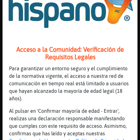
[11:01]
CaballitoDeMar{Breve
Me parece muy bien LinceConTimidez
[11:01]
CaballitoDeMar{Breve
Yo muy poco
[11:01]
Anguila{Azul
¿No están hechas por indocumentados y públic
Acceso a la Comunidad: Verificación de
bakala?
Requisitos Legales
[11:01]
LinceConTimidez
Para garantizar un entorno seguro y el cumplimiento
mas o menos si...
de la normativa vigente, el acceso a nuestra red de
[11:01]
LinceConTimidez
comunicación en tiempo real está limitado a usuarios
hay de todo
que hayan alcanzado la mayoría de edad legal (18
[11:01]
CaballitoDeMar{Breve
años).
Si califican scary movie como un peliculón, 
Al pulsar en 'Confirmar mayoría de edad - Entrar',
fiarse vaya
realizas una declaración responsable manifestando
[11:01]
Anguila\Sensible
que cumples con este requisito de acceso. Asimismo,
CaballitoDeMar{Breve Hamor
confirmas que has leído y aceptas nuestras