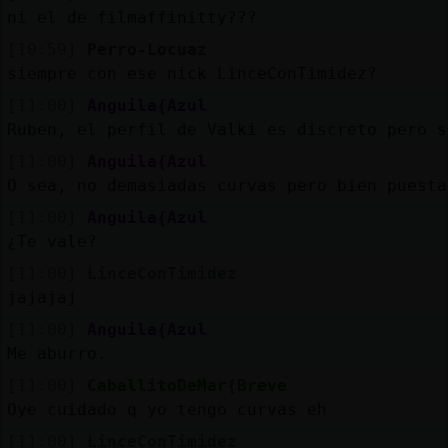
ni el de filmaffinitty???
[10:59]
Perro-Locuaz
siempre con ese nick LinceConTimidez?
[11:00]
Anguila{Azul
Ruben, el perfil de Valki es discreto pero s
[11:00]
Anguila{Azul
O sea, no demasiadas curvas pero bien puesta
[11:00]
Anguila{Azul
¿Te vale?
[11:00]
LinceConTimidez
jajajaj
[11:00]
Anguila{Azul
Me aburro.
[11:00]
CaballitoDeMar{Breve
Oye cuidado q yo tengo curvas eh
[11:00]
LinceConTimidez