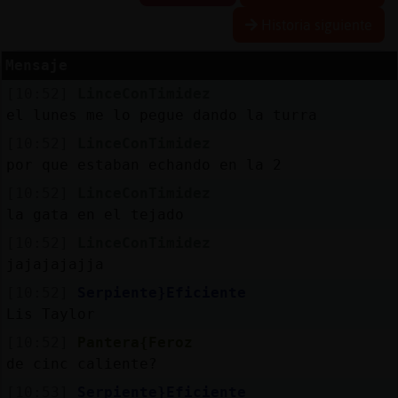
Historia siguiente
Mensaje
Reservar
alias
[10:52]
LinceConTimidez
el lunes me lo pegue dando la turra
[10:52]
LinceConTimidez
por que estaban echando en la 2
Actualizar
contraseña
[10:52]
LinceConTimidez
la gata en el tejado
[10:52]
LinceConTimidez
jajajajajja
Actualizar
IP
[10:52]
Serpiente}Eficiente
virtual
Lis Taylor
[10:52]
Pantera{Feroz
de cinc caliente?
M
is
[10:53]
Serpiente}Eficiente