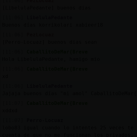
[11:06]
PezLocuaz
[LibelulaPedante] buenos dias
[11:06]
LibelulaPedante
Buenos días korrikolari xabieer18
[11:06]
PezLocuaz
[Perro-Locuaz] buenos dias sean
[11:06]
CaballitoDeMar{Breve
Hola LibelulaPedante, hamigo mio
[11:06]
CaballitoDeMar{Breve
xd
[11:06]
LibelulaPedante
Jajaja buenos días "mi amol" CaballitoDeMar{
[11:07]
CaballitoDeMar{Breve
xddxd
[11:07]
Perro-Locuaz
lobo83 igual cuando lo intentes 25 veces te 
cuenta de que no me funcionan los privados, 