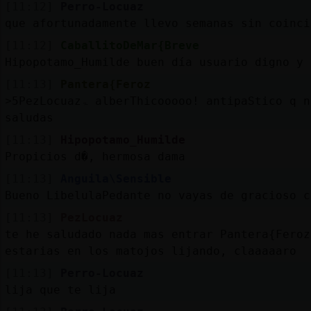
[11:12]
Perro-Locuaz
que afortunadamente llevo semanas sin coinci
[11:12]
CaballitoDeMar{Breve
Hipopotamo_Humilde buen día usuario digno y 
[11:13]
Pantera{Feroz
˃5PezLocuazۃ alberThicooooo! antipaStico q ni
saludas
[11:13]
Hipopotamo_Humilde
Propicios d�, hermosa dama
[11:13]
Anguila\Sensible
Bueno LibelulaPedante no vayas de gracioso c
[11:13]
PezLocuaz
te he saludado nada mas entrar Pantera{Feroz
estarias en los matojos lijando, claaaaaro
[11:13]
Perro-Locuaz
lija que te lija