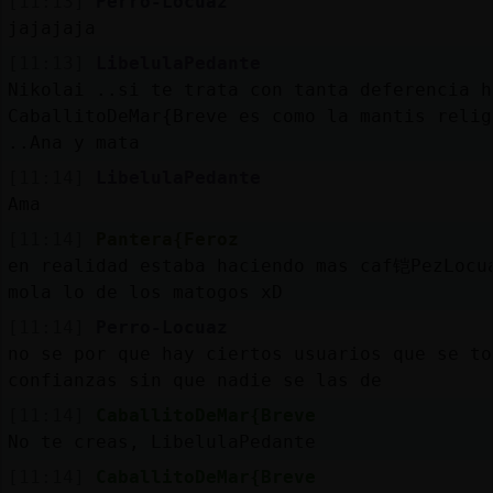
[11:13]
Perro-Locuaz
jajajaja
[11:13]
LibelulaPedante
Nikolai ..si te trata con tanta deferencia h
CaballitoDeMar{Breve es como la mantis relig
..Ana y mata
[11:14]
LibelulaPedante
Ama
[11:14]
Pantera{Feroz
en realidad estaba haciendo mas caf铠PezLocu
mola lo de los matogos xD
[11:14]
Perro-Locuaz
no se por que hay ciertos usuarios que se to
confianzas sin que nadie se las de
[11:14]
CaballitoDeMar{Breve
No te creas, LibelulaPedante
[11:14]
CaballitoDeMar{Breve