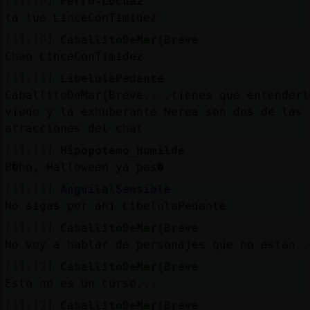
[11:10]
Perro-Locuaz
ta lue LinceConTimidez
[11:10]
CaballitoDeMar{Breve
Chao LinceConTimidez
[11:11]
LibelulaPedante
CaballitoDeMar{Breve....tienes que entenderl
viudo y la exhuberante Nerea son dos de las
atracciones del chat
[11:11]
Hipopotamo_Humilde
B�ho, Halloween ya pas�
[11:11]
Anguila\Sensible
No sigas por ahi LibelulaPedante
[11:11]
CaballitoDeMar{Breve
No voy a hablar de personajes que no están..
[11:12]
CaballitoDeMar{Breve
Esto no es un curso...
[11:12]
CaballitoDeMar{Breve