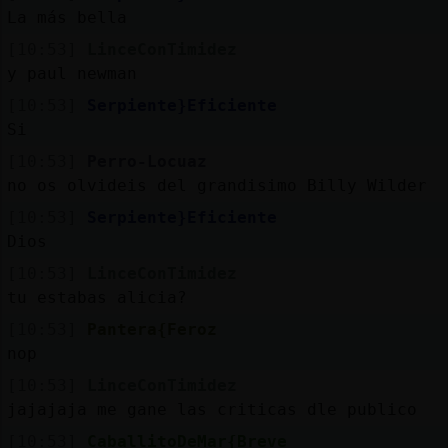
blogs
La más bella
[10:53]
LinceConTimidez
y paul newman
[10:53]
Serpiente}Eficiente
M
is
foros
Si
[10:53]
Perro-Locuaz
no os olvideis del grandisimo Billy Wilder
[10:53]
Serpiente}Eficiente
Registrar
un
Dios
canal
[10:53]
LinceConTimidez
tu estabas alicia?
[10:53]
Pantera{Feroz
nop
M
ás
gestiones
[10:53]
LinceConTimidez
jajajaja me gane las criticas dle publico
[10:53]
CaballitoDeMar{Breve