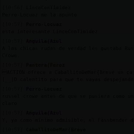
[10:56]
LinceConTimidez
Perro-Locuaz me la apunto
[10:57]
Perro-Locuaz
esta interesante LinceConTimidez
[10:57]
Anguila{Azul
A las chicas rudas de verdad les gustaba Rus
Crowe.
[10:57]
Pantera{Feroz
ACTION ofrece a CaballitoDeMar{Breve un ca
[__]D calentito para que te vayas despejand
[10:57]
Perro-Locuaz
russel crowe antes de que se pusiera como un
claro
[10:57]
Anguila{Azul
Y, ya como mínimo admisible, el Fassbender d
[10:57]
CaballitoDeMar{Breve