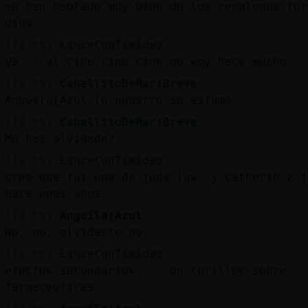
me han hablado muy bien de los renglones tor
dios
[10:55]
LinceConTimidez
ya... al cine cine cine no voy hace mucho
[10:55]
CaballitoDeMar{Breve
Anguila{Azul lo nuestro se esfumó
[10:55]
CaballitoDeMar{Breve
Me has olvidado?
[10:55]
LinceConTimidez
creo que fui una de jude law y catherin z j
hace unos años
[10:55]
Anguila{Azul
No, no, olvidarte no.
[10:56]
LinceConTimidez
efectos secundarios.... un thriller sobre
farmaceuticas