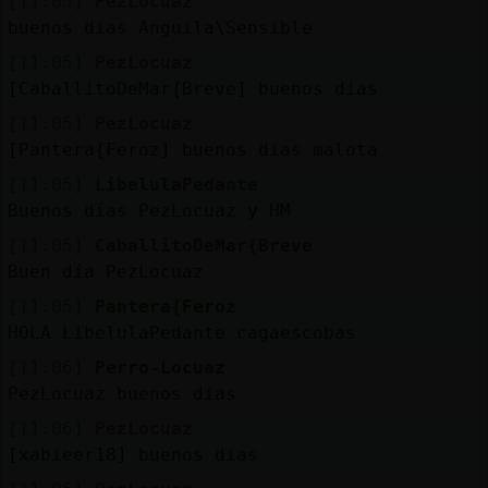
[11:05]
PezLocuaz
buenos dias Anguila\Sensible
[11:05]
PezLocuaz
[CaballitoDeMar{Breve] buenos dias
[11:05]
PezLocuaz
[Pantera{Feroz] buenos dias malota
[11:05]
LibelulaPedante
Buenos días PezLocuaz y HM
[11:05]
CaballitoDeMar{Breve
Buen día PezLocuaz
[11:05]
Pantera{Feroz
HOLA LibelulaPedante cagaescobas
[11:06]
Perro-Locuaz
PezLocuaz buenos dias
[11:06]
PezLocuaz
[xabieer18] buenos dias