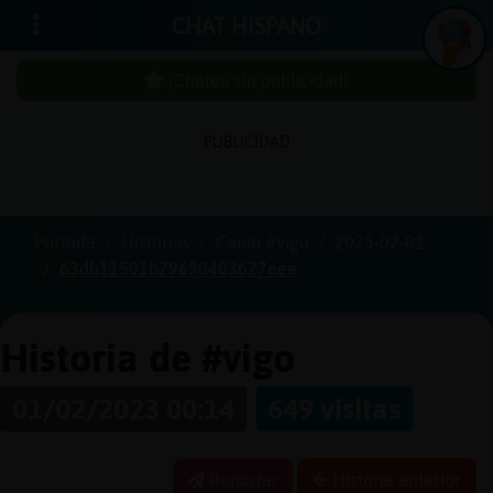
CHAT HISPANO
¡Chatea sin publicidad!
PUBLICIDAD
Iniciar
sesión
Portada
Historias
Canal #vigo
2023-02-01
63db11501b29690403627eee
¡Chatea
sin
publici
Historia de #vigo
01/02/2023 00:14
649 visitas
Crear
una
Reportar
Historia anterior
cuenta