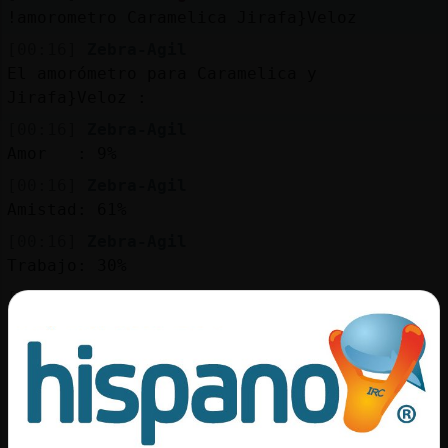
Mis
!amorometro Caramelica Jirafa}Veloz
blogs
[00:16]
Zebra-Agil
El amorómetro para Caramelica y
Jirafa}Veloz :
Mis
[00:16]
Zebra-Agil
foros
Amor : 9%
[00:16]
Zebra-Agil
Amistad: 61%
Registr
[00:16]
Zebra-Agil
un
Trabajo: 30%
canal
[00:16]
Zebra-Agil
Confianza: 38%
[00:16]
Zebra-Agil
Estabilidad: 80%
Más
gestion
[00:16]
Jirafa}Veloz
[CaracolFugaz] na de na jajajajajaa