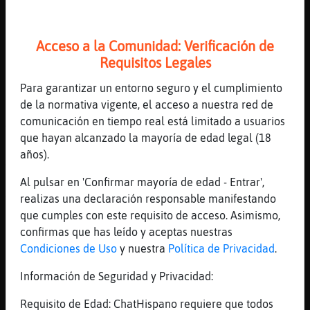
[00:16]
Jirafa}Veloz
!amorometro CaracolFugaz caramelita
Acceso a la Comunidad: Verificación de
[00:17]
Zebra-Agil
Requisitos Legales
El amorómetro para CaracolFugaz y
caramelita :
Para garantizar un entorno seguro y el cumplimiento
de la normativa vigente, el acceso a nuestra red de
[00:17]
Zebra-Agil
comunicación en tiempo real está limitado a usuarios
Amor : 87%
que hayan alcanzado la mayoría de edad legal (18
[00:17]
Zebra-Agil
años).
Amistad: 30%
Al pulsar en 'Confirmar mayoría de edad - Entrar',
[00:17]
Zebra-Agil
realizas una declaración responsable manifestando
Trabajo: 59%
que cumples con este requisito de acceso. Asimismo,
[00:17]
Zebra-Agil
confirmas que has leído y aceptas nuestras
Confianza: 82%
Condiciones de Uso
y nuestra
Política de Privacidad
.
[00:17]
Zebra-Agil
Información de Seguridad y Privacidad:
Estabilidad: 58%
[00:17]
Delfin{Debil
Requisito de Edad: ChatHispano requiere que todos