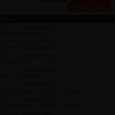
Historia siguiente
Mensaje
Reserva
[00:14]
CaracolFugaz
alias
Muy bien Caramelica
[00:14]
Jirafa}Veloz
[Caramelica] muy buenas noches
Actuali
[00:15]
Jirafa}Veloz
contras
[Caramelica] ----;--<@
[00:15]
CaracolFugaz
Aquí hay temita
Actuali
[00:15]
Jirafa}Veloz
IP
[CaracolFugaz] molote jajajajaaj
virtual
[00:15]
Jirafa}Veloz
[CaracolFugaz] malote jajajajaaj
[00:16]
CaracolFugaz