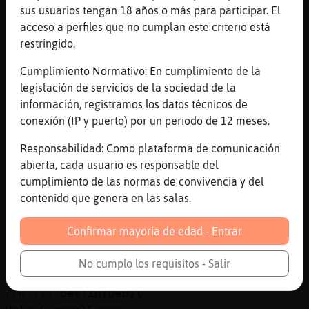
Buenas noches Jirafa}Veloz :)
sus usuarios tengan 18 años o más para participar. El
acceso a perfiles que no cumplan este criterio está
[00:17]
CaracolFugaz
restringido.
No por favor
[00:17]
Jirafa}Veloz
Cumplimiento Normativo: En cumplimiento de la
[CaracolFugaz] sin comentarios jajajajaa
legislación de servicios de la sociedad de la
información, registramos los datos técnicos de
[00:17]
Jirafa}Veloz
conexión (IP y puerto) por un periodo de 12 meses.
[Delfin{Debil] muy buenas noches preciosa -
---;--<@
Responsabilidad: Como plataforma de comunicación
[00:17]
CaracolFugaz
abierta, cada usuario es responsable del
Cuanto más lejos ese bicho mejor
cumplimiento de las normas de convivencia y del
contenido que genera en las salas.
[00:17]
CaracolFugaz
Buenas Delfin{Debil
Confirmar mayoría de edad - Entrar
[00:17]
Jirafa}Veloz
[CaracolFugaz] por jugar con fuego jajajaa
No cumplo los requisitos - Salir
...XDDDDDDDDD
[00:17]
Delfin{Debil