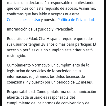
realizas una declaración responsable manifestando
[20:55]
Libelula\Tenaz
que cumples con este requisito de acceso. Asimismo,
vaya
confirmas que has leído y aceptas nuestras
[20:55]
Libelula\Tenaz
Condiciones de Uso
y nuestra
Política de Privacidad
.
pues aqui me tienes
Información de Seguridad y Privacidad:
[20:55]
Libelula\Tenaz
que me querias ?
Requisito de Edad: ChatHispano requiere que todos
[20:55]
Pantera{Insufrible
sus usuarios tengan 18 años o más para participar. El
Que edad tienes
acceso a perfiles que no cumplan este criterio está
restringido.
[20:55]
Libelula\Tenaz
uffff la ostia de a�os
Cumplimiento Normativo: En cumplimiento de la
[20:56]
Flamenco-Elocuente
legislación de servicios de la sociedad de la
A una mujer no se le pregunta la edasd
información, registramos los datos técnicos de
conexión (IP y puerto) por un periodo de 12 meses.
[20:56]
Flamenco-Elocuente
Ya empezamos mal
Responsabilidad: Como plataforma de comunicación
[20:56]
Pantera{Insufrible
abierta, cada usuario es responsable del
Perdón fue sin querer
cumplimiento de las normas de convivencia y del