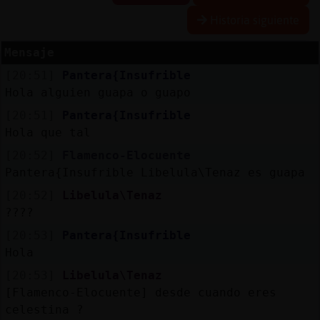
Historia siguiente
Mensaje
Reserva
[20:51]
Pantera{Insufrible
alias
Hola alguien guapa o guapo
[20:51]
Pantera{Insufrible
Hola que tal
Actuali
[20:52]
Flamenco-Elocuente
contras
Pantera{Insufrible Libelula\Tenaz es guapa
[20:52]
Libelula\Tenaz
????
Actuali
[20:53]
Pantera{Insufrible
IP
Hola
virtual
[20:53]
Libelula\Tenaz
[Flamenco-Elocuente] desde cuando eres
celestina ?