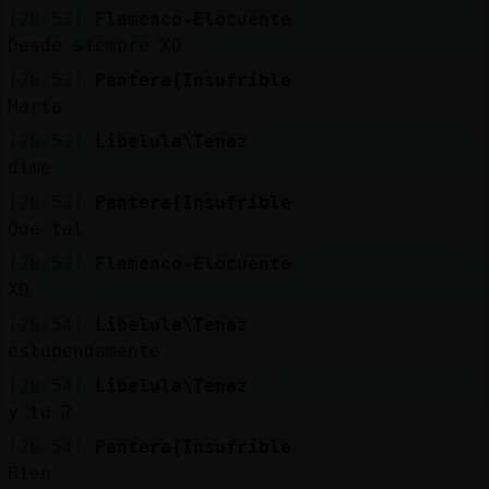
Mis
[20:53]
Flamenco-Elocuente
blogs
Desde siempre XD
[20:53]
Pantera{Insufrible
Marta
Mis
[20:53]
Libelula\Tenaz
foros
dime
[20:53]
Pantera{Insufrible
Que tal
Registr
[20:53]
Flamenco-Elocuente
un
XD
canal
[20:54]
Libelula\Tenaz
estupendamente
[20:54]
Libelula\Tenaz
y tu ?
Más
gestion
[20:54]
Pantera{Insufrible
Bien