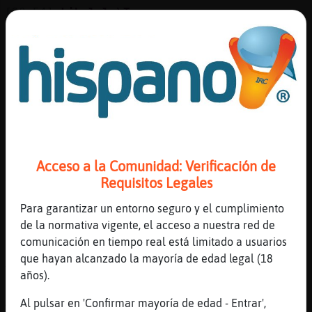
[20:54]
Libelula\Tenaz
me alegro
[20:54]
Pantera{Insufrible
Que buscas aquí
[20:54]
Libelula\Tenaz
a ti
[20:54]
Libelula\Tenaz
aah no no
Acceso a la Comunidad: Verificación de
[20:55]
Pantera{Insufrible
Requisitos Legales
Yo también
[20:55]
Libelula\Tenaz
Para garantizar un entorno seguro y el cumplimiento
te buscas a ti ?
de la normativa vigente, el acceso a nuestra red de
comunicación en tiempo real está limitado a usuarios
[20:55]
Flamenco-Elocuente
que hayan alcanzado la mayoría de edad legal (18
Xddddddddd
años).
[20:55]
Pantera{Insufrible
A ti
Al pulsar en 'Confirmar mayoría de edad - Entrar',