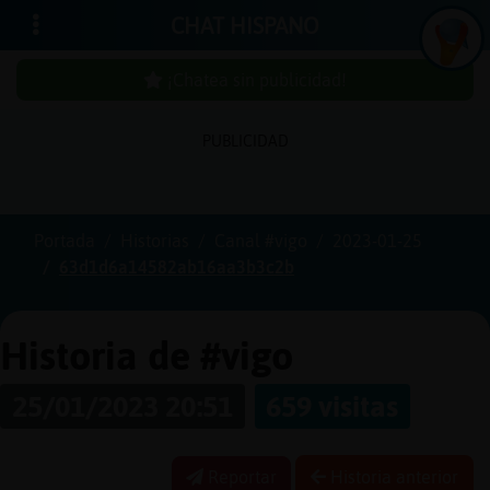
CHAT HISPANO
¡Chatea sin publicidad!
PUBLICIDAD
Iniciar
sesión
Portada
Historias
Canal #vigo
2023-01-25
63d1d6a14582ab16aa3b3c2b
¡Chatea
sin
publici
Historia de #vigo
25/01/2023 20:51
659 visitas
Crear
una
Reportar
Historia anterior
cuenta