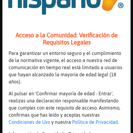
[22:56]
Zebra-Marron
ahi ahi Avestruz_Humilde
[22:56]
Avestruz_Humilde
jajaja
[22:56]
Zebra-Marron
Acceso a la Comunidad: Verificación de
ahora ya vienen los dias de sol
Requisitos Legales
GrilloEspecial
Para garantizar un entorno seguro y el cumplimiento
[22:56]
GrilloEspecial
de la normativa vigente, el acceso a nuestra red de
[Zebra-Marron] pues si toda la semana asi
comunicación en tiempo real está limitado a usuarios
qeu me voy a ir a santiago 2 dias esta
que hayan alcanzado la mayoría de edad legal (18
semana jeje
años).
[22:56]
Avestruz_Humilde
Al pulsar en 'Confirmar mayoría de edad - Entrar',
pero mi pareja bebe cerveza
realizas una declaración responsable manifestando
[22:57]
GrilloEspecial
que cumples con este requisito de acceso. Asimismo,
[Avestruz_Humilde] hace bien , eso es salud
confirmas que has leído y aceptas nuestras
[22:57]
Zebra-Marron
Condiciones de Uso
y nuestra
Política de Privacidad
.
fumar, beber cerveza y ver el futbol es