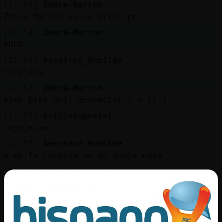
[22:54]
Zebra-Marron
Zebra-Marron es su principe
[22:54]
Zebra-Marron
xDDD
[22:54]
Avestruz_Humilde
jajajaja
[22:54]
Zebra-Marron
bien bien GrilloEspecial y a ti ?
[22:55]
GrilloEspecial
jajajajaa
[22:55]
Avestruz_Humilde
a mi la cerveza no me gusta naaa
[22:55]
GrilloEspecial
[Zebra-Marron] pues me invitaron a comer
fuera y llego a casa a las 7 de la tarde un
dia distinto