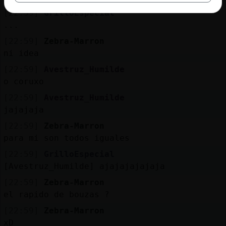
[22:59]
GrilloEspecial
...
[22:59]
Zebra-Marron
ni idea
[22:59]
Avestruz_Humilde
o coruxo
[22:59]
Avestruz_Humilde
jajajaja
[22:59]
Zebra-Marron
para mi son todos iguales
[22:59]
GrilloEspecial
[Avestruz_Humilde] ajajajajajaja
[22:59]
Zebra-Marron
el rapido de bouzas ?
[22:59]
Zebra-Marron
xD