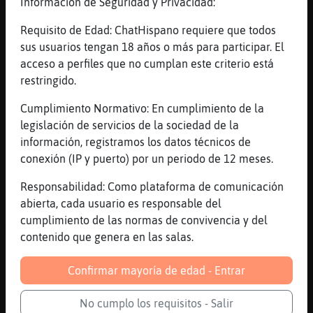
Información de Seguridad y Privacidad:
malo para salud
[22:58]
Avestruz_Humilde
Requisito de Edad: ChatHispano requiere que todos
yo le digo hasta que te laves los dientes
sus usuarios tengan 18 años o más para participar. El
no te doy un beso
acceso a perfiles que no cumplan este criterio está
restringido.
[22:58]
Avestruz_Humilde
jajaja
Cumplimiento Normativo: En cumplimiento de la
[22:58]
GrilloEspecial
legislación de servicios de la sociedad de la
[Zebra-Marron] no fumo la cerveza no la
información, registramos los datos técnicos de
toco y el futbol solo cuando juego el mejor
conexión (IP y puerto) por un periodo de 12 meses.
equipo del mundo
Responsabilidad: Como plataforma de comunicación
[22:59]
Zebra-Marron
abierta, cada usuario es responsable del
y cual es mejor equipo del mundo
cumplimiento de las normas de convivencia y del
GrilloEspecial ?
contenido que genera en las salas.
[22:59]
GrilloEspecial
[Zebra-Marron] a ti que te parece?
Confirmar mayoría de edad - Entrar
[22:59]
Avestruz_Humilde
No cumplo los requisitos - Salir
el celta