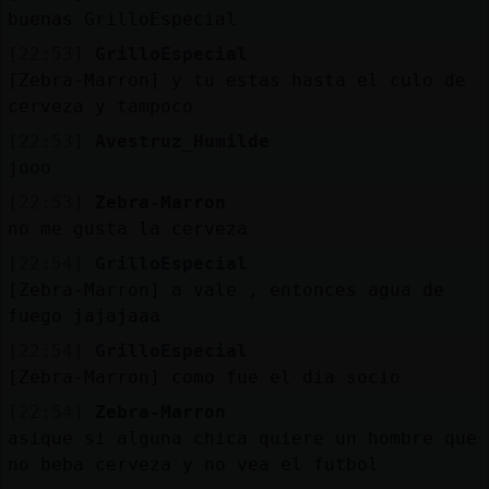
Mis
buenas GrilloEspecial
blogs
[22:53]
GrilloEspecial
[Zebra-Marron] y tu estas hasta el culo de
cerveza y tampoco
Mis
[22:53]
Avestruz_Humilde
foros
jooo
[22:53]
Zebra-Marron
no me gusta la cerveza
Registr
[22:54]
GrilloEspecial
un
[Zebra-Marron] a vale , entonces agua de
canal
fuego jajajaaa
[22:54]
GrilloEspecial
[Zebra-Marron] como fue el dia socio
[22:54]
Zebra-Marron
Más
asique si alguna chica quiere un hombre que
gestion
no beba cerveza y no vea el futbol