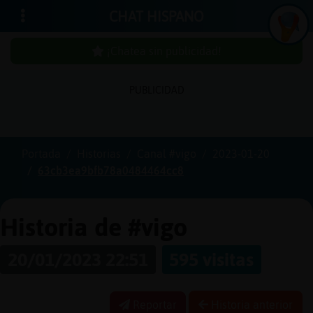
CHAT HISPANO
¡Chatea sin publicidad!
PUBLICIDAD
Iniciar
sesión
Portada
Historias
Canal #vigo
2023-01-20
63cb3ea9bfb78a0484464cc8
¡Chatea
sin
publici
Historia de #vigo
20/01/2023 22:51
595 visitas
Crear
una
Reportar
Historia anterior
cuenta