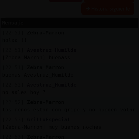
Historia siguiente
Mensaje
Reserva
[22:51]
Zebra-Marron
alias
holaa !!
[22:51]
Avestruz_Humilde
[Zebra-Marron] buenass
Actuali
[22:51]
Zebra-Marron
contras
buenas Avestruz_Humilde
[22:52]
Avestruz_Humilde
no sales hoy ?
Actuali
[22:52]
Zebra-Marron
IP
los renos estan con gripe y no pueden volar
virtual
[22:53]
GrilloEspecial
[Zebra-Marron] muy buenas noches
[22:53]
Zebra-Marron