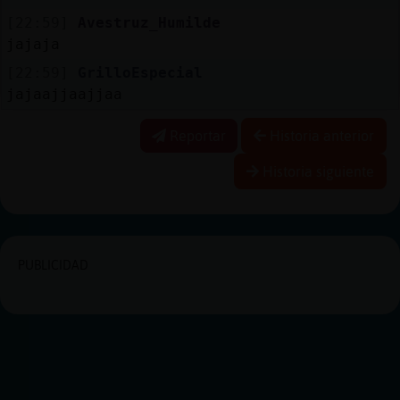
[22:59]
Avestruz_Humilde
jajaja
[22:59]
GrilloEspecial
jajaajjaajjaa
Reportar
Historia anterior
Historia siguiente
PUBLICIDAD