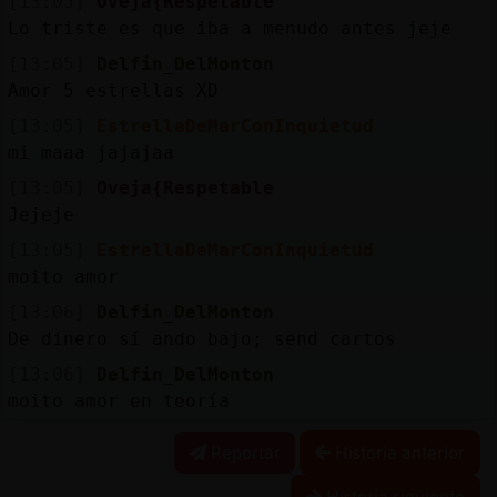
[13:05]
Oveja{Respetable
Lo triste es que iba a menudo antes jeje
[13:05]
Delfin_DelMonton
Amor 5 estrellas XD
[13:05]
EstrellaDeMarConInquietud
mi maaa jajajaa
[13:05]
Oveja{Respetable
Jejeje
[13:05]
EstrellaDeMarConInquietud
moito amor
[13:06]
Delfin_DelMonton
De dinero sí ando bajo; send cartos
[13:06]
Delfin_DelMonton
moito amor en teoría
Reportar
Historia anterior
Historia siguiente