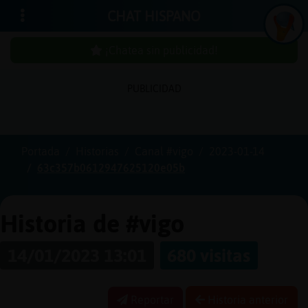
CHAT HISPANO
¡Chatea sin publicidad!
PUBLICIDAD
Iniciar
sesión
Portada
Historias
Canal #vigo
2023-01-14
63c357b0612947625120e05b
¡Chatea
sin
publici
Historia de #vigo
14/01/2023 13:01
680 visitas
Crear
una
Reportar
Historia anterior
cuenta