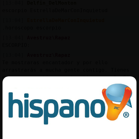
[13:04]
Delfin_DelMonton
escorpio EstrellaDeMarConInquietud
[13:04]
EstrellaDeMarConInquietud
.horoscopo escorpio
[13:04]
Avestruz\Rapaz
ESCORPIO:
[13:04]
Avestruz\Rapaz
Te mostraras encantador y por ello
arrastrarás a mucha gente contigo. Tienes
un gran magnetismo y atractivo sexual. Si
tienes algún sueño seguramente que hoy se
cumple sobre todo si es en el terreno
sentimental. Tu salud empieza a reforzarse
y tu belleza aumenta. No tomes cosas muy
frías podrías acatarrarte.
[13:04]
Avestruz\Rapaz
Su número de la suerte es el 9