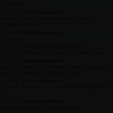
Mis
Es broma
blogs
[13:03]
Oveja{Respetable
Pero si que lo estuve buscando ese día
mínimo una hora
Mis
[13:03]
Oveja{Respetable
foros
De verdad
[13:03]
EstrellaDeMarConInquietud
[Delfin_DelMonton] como era tu horoscopo ?
Registr
[13:03]
Oveja{Respetable
un
Baje a todos los parkings y bueno estuve a
canal
punto de lame a la policía jaja
[13:03]
Delfin_DelMonton
hora de las risas EstrellaDeMarConInquietud
XD
Más
[13:03]
Oveja{Respetable
gestion
Pensaba que me lo habían robado