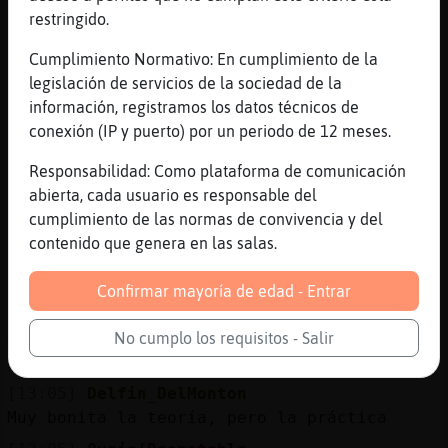
[13:05]
Avestruz\Rapaz
restringido.
Día muy movido en el ámbito laboral, con
situaciones tanto buenas como malas; pero
Cumplimiento Normativo: En cumplimiento de la
con tendencia a resolverse bien. También
legislación de servicios de la sociedad de la
puede haber problemas de salud, ya sean
información, registramos los datos técnicos de
propios o de tu familia. Tu actitud
conexión (IP y puerto) por un periodo de 12 meses.
emocional será intensa y buscarás una
liberación de tus sentimientos.
Responsabilidad: Como plataforma de comunicación
abierta, cada usuario es responsable del
[13:05]
Avestruz\Rapaz
cumplimiento de las normas de convivencia y del
Su número de la suerte es el 45
contenido que genera en las salas.
[13:05]
Avestruz\Rapaz
Palabra clave: Economía.
Confirmar mayoría de edad - Entrar
[13:05]
Avestruz\Rapaz
Amor: **** Dinero: *** Trabajo: **** Salud:
No cumplo los requisitos - Salir
***
[13:05]
Delfin_DelMonton
Muy bonita la teoría, pero la práctica