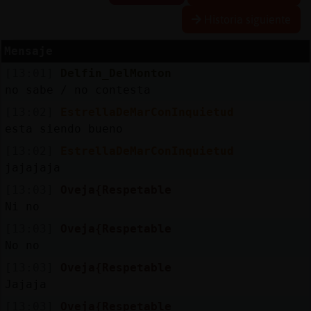
Historia siguiente
Mensaje
Reserva
[13:01]
Delfin_DelMonton
alias
no sabe / no contesta
[13:02]
EstrellaDeMarConInquietud
esta siendo bueno
Actuali
[13:02]
EstrellaDeMarConInquietud
contras
jajajaja
[13:03]
Oveja{Respetable
Ni no
Actuali
[13:03]
Oveja{Respetable
IP
No no
virtual
[13:03]
Oveja{Respetable
Jajaja
[13:03]
Oveja{Respetable