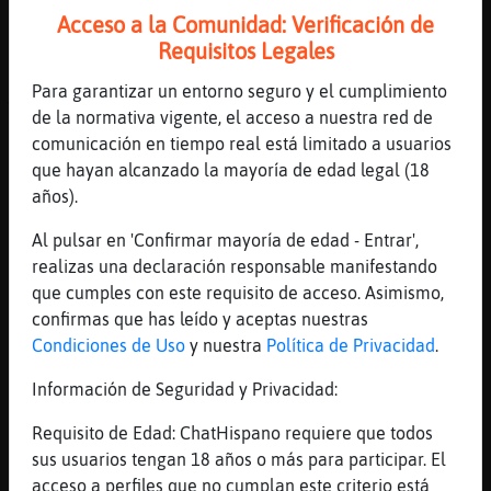
[13:04]
Avestruz\Rapaz
Acceso a la Comunidad: Verificación de
Palabra clave: Encanto.
Requisitos Legales
[13:04]
Avestruz\Rapaz
Para garantizar un entorno seguro y el cumplimiento
Amor: ***** Dinero: ** Trabajo: *****
de la normativa vigente, el acceso a nuestra red de
Salud: **
comunicación en tiempo real está limitado a usuarios
[13:04]
Oveja{Respetable
que hayan alcanzado la mayoría de edad legal (18
Que dicen de cáncer hoy ?
años).
[13:04]
EstrellaDeMarConInquietud
Al pulsar en 'Confirmar mayoría de edad - Entrar',
[Oveja{Respetable] si esta un poco dificil
realizas una declaración responsable manifestando
las primeras veces
que cumples con este requisito de acceso. Asimismo,
[13:04]
Oveja{Respetable
confirmas que has leído y aceptas nuestras
Lo triste no es eso
Condiciones de Uso
y nuestra
Política de Privacidad
.
[13:05]
EstrellaDeMarConInquietud
Información de Seguridad y Privacidad:
.horoscopo cancer
[13:05]
Avestruz\Rapaz
Requisito de Edad: ChatHispano requiere que todos
CANCER:
sus usuarios tengan 18 años o más para participar. El
acceso a perfiles que no cumplan este criterio está