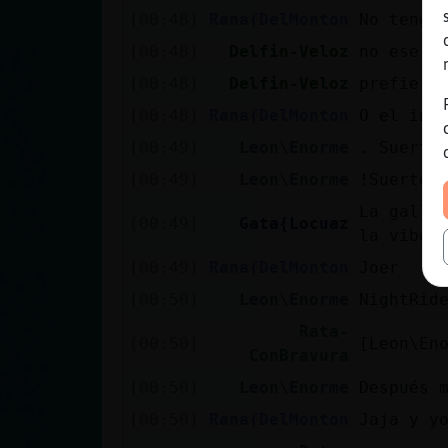
[00:48]
Rana{DelMonton
No tengo
[00:48]
Delfin-Veloz
no ese n
[00:48]
Delfin-Veloz
prefiero
[00:48]
Rana{DelMonton
O el ins
[00:49]
Leon\Enorme
. Suerte
[00:49]
Leon\Enorme
!Suerte
La galle
[00:49]
Gata{Locuaz
la vibor
[00:49]
Rana{DelMonton
Joer
[00:50]
Leon\Enorme
NightRid
Rata-
[00:50]
[Leon\En
ConBravura
[00:50]
Leon\Enorme
Después 
[00:50]
Rana{DelMonton
Jaja y y