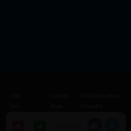
Chat
Contacto
Condiciones de uso
Foro
Ayuda
Privacidad
Blogs
Política de cookies
|
Compartir en:
Facebook
Twitter
1
Noticias
Soporte