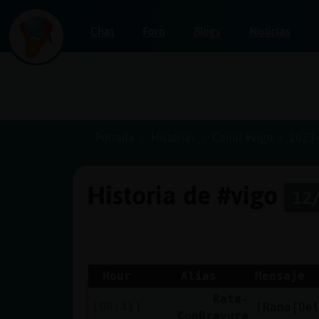
Chat
Foro
Blogs
Noticias
Iniciar
sesión
Portada
Historias
Canal #vigo
2023-
Historia de #vigo
12/
¡Chatea
sin
publicidad!
Hour
Alias
Mensaje
Rata-
Crear
[00:41]
[Rana{De
ConBravura
una