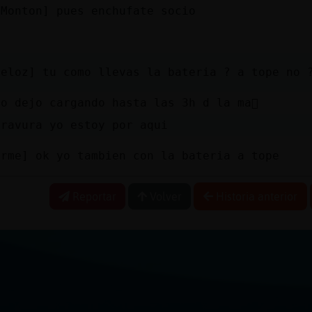
lMonton] pues enchufate socio
Veloz] tu como llevas la bateria ? a tope no 
o dejo cargando hasta las 3h d la ma񡮡
Bravura yo estoy por aqui
orme] ok yo tambien con la bateria a tope
Reportar
Volver
Historia anterior