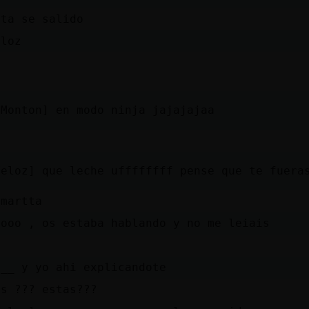
ita se salido
eloz
lMonton] en modo ninja jajajajaa
Veloz] que leche uffffffff pense que te fuera
 martta
yooo , os estaba hablando y no me leiais
7__ y yo ahi explicandote
as ??? estas???