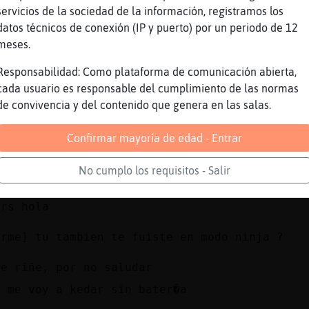
servicios de la sociedad de la información, registramos los
 kieres el wassap
datos técnicos de conexión (IP y puerto) por un periodo de 12
o lo quiero
meses.
 quedar por mentirosa
Responsabilidad: Como plataforma de comunicación abierta,
ta
cada usuario es responsable del cumplimiento de las normas
de convivencia y del contenido que genera en las salas.
Confirmar mayoría de edad - Entrar
ta de la suerte para Leon\Enorme. Quien un dí
a, siente temor a una soga enroscada durante 
No cumplo los requisitos - Salir
ers hola
orme] tu tambien te fuiste en modo ninja ?
me riñe, por no saludar
o me voy a kedar sin bater�a