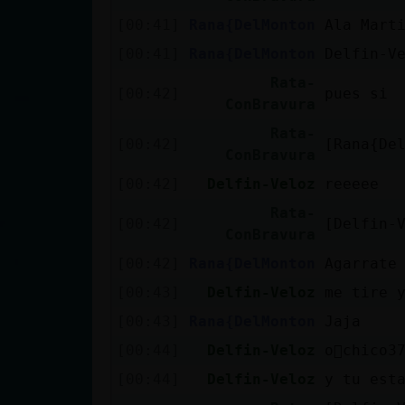
cuenta
[00:41]
Rana{DelMonton
Ala Mart
[00:41]
Rana{DelMonton
Delfin-V
Rata-
[00:42]
pues si
Reservar
ConBravura
alias
Rata-
[00:42]
[Rana{De
ConBravura
[00:42]
Delfin-Veloz
reeeee
Actualizar
Rata-
[00:42]
[Delfin-
contraseña
ConBravura
[00:42]
Rana{DelMonton
Agarrate
[00:43]
Delfin-Veloz
me tire 
Actualizar
[00:43]
Rana{DelMonton
Jaja
IP virtual
[00:44]
Delfin-Veloz
o񯯠chico3
[00:44]
Delfin-Veloz
y tu est