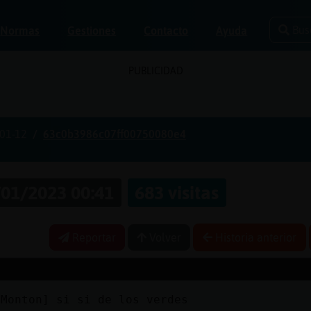
Bus
Normas
Gestiones
Contacto
Ayuda
PUBLICIDAD
01-12
63c0b3986c07ff00750080e4
01/2023 00:41
683 visitas
Reportar
Volver
Historia anterior
lMonton] si si de los verdes