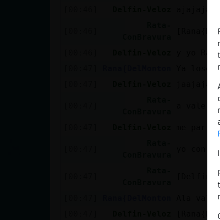
[00:46]
Delfin-Veloz
ajajajaj
Rata-
[00:46]
[Rana{De
ConBravura
[00:46]
Delfin-Veloz
y yo Rat
[00:47]
Rana{DelMonton
Ya lose
[00:47]
Delfin-Veloz
jaajajaj
Rata-
[00:47]
a vale
ConBravura
[00:47]
Delfin-Veloz
me parto
Rata-
[00:47]
yo con m
ConBravura
Rata-
[00:47]
[Delfin-
ConBravura
[00:47]
Rana{DelMonton
Ala vale
[00:47]
Delfin-Veloz
[Rana{De