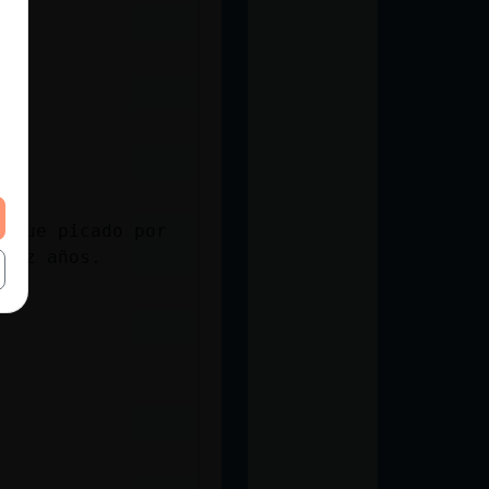
a fue picado por
diez años.