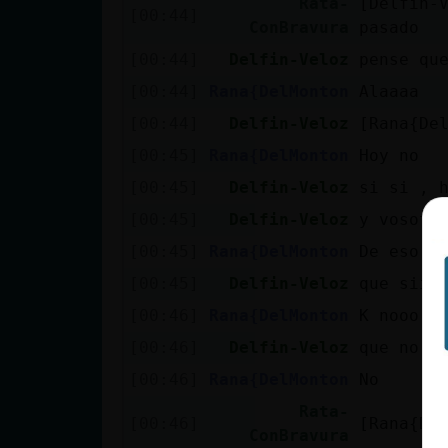
Rata-
[Delfin-
Mis blogs
[00:44]
ConBravura
pasado
[00:44]
Delfin-Veloz
pense qu
[00:44]
Rana{DelMonton
Alaaaa
Mis foros
[00:44]
Delfin-Veloz
[Rana{De
[00:45]
Rana{DelMonton
Hoy no
[00:45]
Delfin-Veloz
si si , 
Registrar
un canal
[00:45]
Delfin-Veloz
y vosotr
[00:45]
Rana{DelMonton
De eso n
[00:45]
Delfin-Veloz
que siii
Más
[00:46]
Rana{DelMonton
K nooo m
gestiones
[00:46]
Delfin-Veloz
que no e
[00:46]
Rana{DelMonton
No
Rata-
[00:46]
[Rana{De
ConBravura