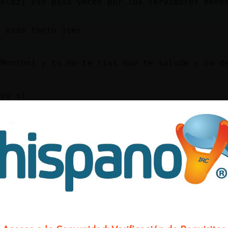
Veloz] eso pasa veces por los servidores eeee
e eras tonto joer
lMonton] y tu no te rias que te salude y na d
hoy si
os venga con el modo avion
a Martita
i no me leiais
e saludo meiga_ salomons tu no
ntiende el muchacho
lMonton] yo te salude al principio de entrar 