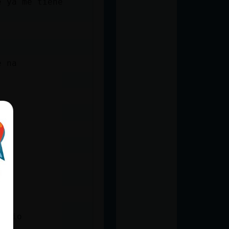
e ya me tiene
e na
socio