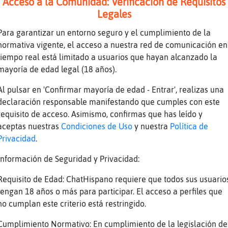
Acceso a la Comunidad: Verificación de Requisitos
ajajjajaja
Legales
lMonton] muy buenas noches
Para garantizar un entorno seguro y el cumplimiento de la
normativa vigente, el acceso a nuestra red de comunicación en
a-ConBravura
tiempo real está limitado a usuarios que hayan alcanzado la
mayoría de edad legal (18 años).
ajja
Al pulsar en 'Confirmar mayoría de edad - Entrar', realizas una
declaración responsable manifestando que cumples con este
requisito de acceso. Asimismo, confirmas que has leído y
aceptas nuestras
Condiciones de Uso
y nuestra
Política de
Privacidad
.
over el cursor me aparece
Información de Seguridad y Privacidad:
Requisito de Edad: ChatHispano requiere que todos sus usuario
Veloz] tu te tiraste por el CHAN
tengan 18 años o más para participar. El acceso a perfiles que
no cumplan este criterio está restringido.
 si me as saludao ala contenta la ni�a
lMonton] , dame tu telegram que te mando foto
Cumplimiento Normativo: En cumplimiento de la legislación de