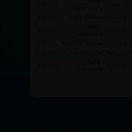
Rata-
[00:51]
[Rana{De
ConBravura
[00:51]
Leon\Enorme
Enchufa
Rata-
[00:51]
[Delfin-
ConBravura
[00:51]
Rana{DelMonton
Si oh y l
[00:51]
Leon\Enorme
Rata-Con
Rata-
[00:51]
[Leon\En
ConBravura