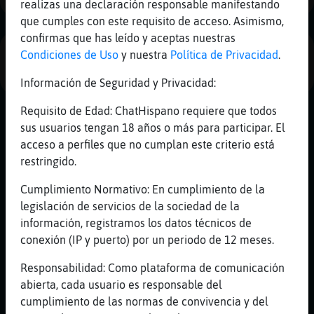
realizas una declaración responsable manifestando
Mis
que cumples con este requisito de acceso. Asimismo,
blogs
confirmas que has leído y aceptas nuestras
Condiciones de Uso
y nuestra
Política de Privacidad
.
PUBLICIDAD
Información de Seguridad y Privacidad:
Mis
foros
Requisito de Edad: ChatHispano requiere que todos
sus usuarios tengan 18 años o más para participar. El
acceso a perfiles que no cumplan este criterio está
restringido.
Registr
un
Cumplimiento Normativo: En cumplimiento de la
canal
legislación de servicios de la sociedad de la
información, registramos los datos técnicos de
conexión (IP y puerto) por un periodo de 12 meses.
Más
Responsabilidad: Como plataforma de comunicación
gestion
abierta, cada usuario es responsable del
cumplimiento de las normas de convivencia y del