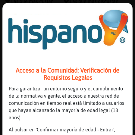
Las que más gustan
Las que más disgustan
Canal #vigo
-
01/12/2022 16:03
Reserva
Delfin}Elocuente
: [Rata}Eficiente]
alias
Rata}Eficiente
: [Caramelica] muy
buenas tardes
Rata}Eficiente
: [Delfin}Elocuente]
Actuali
dime
contras
Delfin}Elocuente
: sabes pedir que te
Acceso a la Comunidad: Verificación de
pongan el horoscopo ?
Requisitos Legales
Delfin}Elocuente
: hola Caramelica
Para garantizar un entorno seguro y el cumplimiento
...
Actuali
de la normativa vigente, el acceso a nuestra red de
IP
comunicación en tiempo real está limitado a usuarios
46 líneas de 6 usuarios
907 visitas
-11 puntos
virtual
que hayan alcanzado la mayoría de edad legal (18
años).
1
Al pulsar en 'Confirmar mayoría de edad - Entrar',