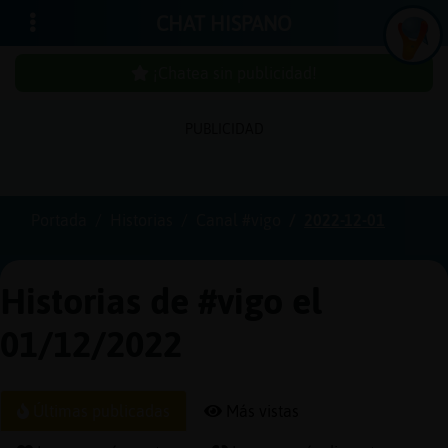
CHAT HISPANO
¡Chatea sin publicidad!
PUBLICIDAD
Iniciar
sesión
Portada
Historias
Canal #vigo
2022-12-01
¡Chatea
sin
Historias de #vigo el
publici
01/12/2022
Crear
Últimas publicadas
Más vistas
una
cuenta