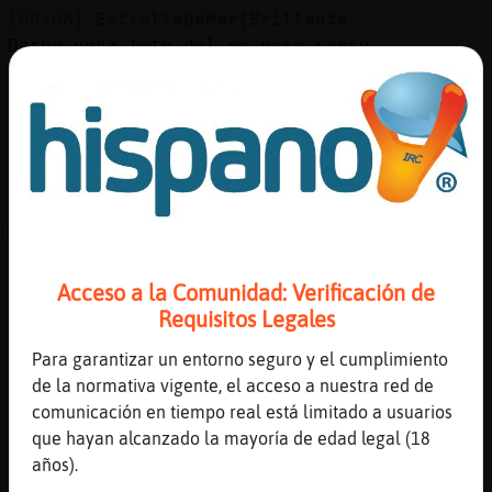
Mis
[00:08]
EstrellaDeMar{Brillante
blogs
Dache unha foto del en pose secsy
[00:08]
Zebra{Rapaz
Vale
Mis
[00:08]
Rinoceronte-Breve
foros
Jajajjaa
[00:08]
Zebra{Rapaz
Manda
Registr
[00:09]
EstrellaDeMar{Brillante
un
Acceso a la Comunidad: Verificación de
Primeiro fai o choio...e logo dacha
canal
Requisitos Legales
[00:09]
Zebra{Rapaz
Rinoceronte-Breve eo estas?
Para garantizar un entorno seguro y el cumplimiento
de la normativa vigente, el acceso a nuestra red de
[00:09]
Zebra{Rapaz
comunicación en tiempo real está limitado a usuarios
Xa
Más
que hayan alcanzado la mayoría de edad legal (18
gestion
[00:09]
Rinoceronte-Breve
años).
Eu non teño fotos de noodle