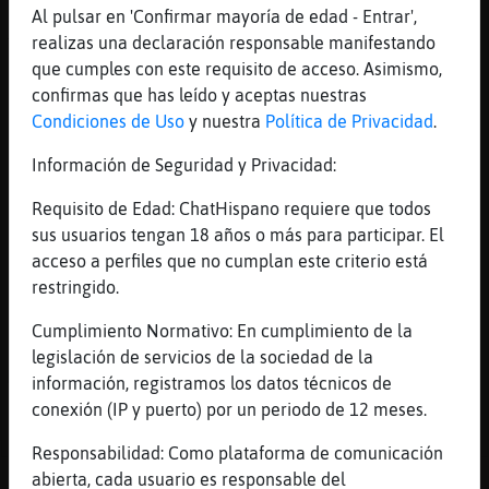
Al pulsar en 'Confirmar mayoría de edad - Entrar',
[00:09]
Rinoceronte-Breve
realizas una declaración responsable manifestando
Tes q pedirlles a el
que cumples con este requisito de acceso. Asimismo,
[00:09]
Zebra{Rapaz
confirmas que has leído y aceptas nuestras
Noodle joiooo
Condiciones de Uso
y nuestra
Política de Privacidad
.
[00:09]
Zebra{Rapaz
Información de Seguridad y Privacidad:
Falaa
[00:10]
Zebra{Rapaz
Requisito de Edad: ChatHispano requiere que todos
Rinoceronte-Breve mándame una tuya jaha
sus usuarios tengan 18 años o más para participar. El
acceso a perfiles que no cumplan este criterio está
[00:10]
EstrellaDeMar{Brillante
restringido.
[noodle] o teu publico
aclamate...sisomaaaaaah
Cumplimiento Normativo: En cumplimiento de la
[00:10]
Rinoceronte-Breve
legislación de servicios de la sociedad de la
Me lo prohíbe mi religión Zebra{Rapaz
información, registramos los datos técnicos de
conexión (IP y puerto) por un periodo de 12 meses.
[00:10]
Zebra{Rapaz
Eres negro ?
Responsabilidad: Como plataforma de comunicación
abierta, cada usuario es responsable del
Reportar
Historia anterior