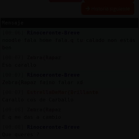
Historia siguiente
Mensaje
Reserva
[00:06]
Rinoceronte-Breve
alias
noodle fala home fala.q tu calado non estás
ben
[00:07]
Zebra{Rapaz
Actuali
Eso carallo
contras
[00:07]
Rinoceronte-Breve
Zebra{Rapaz faino falar xd
[00:07]
EstrellaDeMar{Brillante
Actuali
Carallo cos de Carballo
IP
[00:08]
Zebra{Rapaz
virtual
E q me das a cambio
[00:08]
Rinoceronte-Breve
Que queres ?