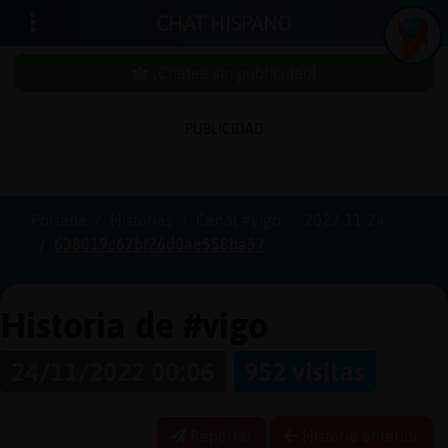
CHAT HISPANO
¡Chatea sin publicidad!
PUBLICIDAD
Iniciar
sesión
Portada
Historias
Canal #vigo
2022-11-24
638019c67bf26d0ae558ba57
¡Chatea
sin
publici
Historia de #vigo
24/11/2022 00:06
952 visitas
Crear
una
Reportar
Historia anterior
cuenta