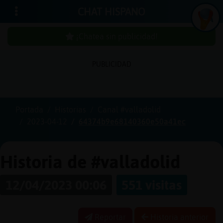
CHAT HISPANO
¡Chatea sin publicidad!
PUBLICIDAD
Iniciar
sesión
Portada
Historias
Canal #valladolid
2023-04-12
64374b9e68140360e50a41ec
¡Chatea
sin
publici
Historia de #valladolid
12/04/2023 00:06
551 visitas
Crear
una
Reportar
Historia anterior
cuenta