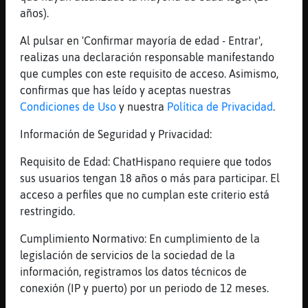
[00:10]
Gata}Transparente
años).
buen chat a todos y todas
Al pulsar en 'Confirmar mayoría de edad - Entrar',
[00:10]
Gata}Transparente
realizas una declaración responsable manifestando
agurrrrr
que cumples con este requisito de acceso. Asimismo,
[00:10]
Murcielago\Agil
confirmas que has leído y aceptas nuestras
Gata}Transparente 9============0
Condiciones de Uso
y nuestra
Política de Privacidad
.
[00:10]
Murcielago\Agil
Información de Seguridad y Privacidad:
:$
Requisito de Edad: ChatHispano requiere que todos
[00:10]
Gata}Transparente
sus usuarios tengan 18 años o más para participar. El
eso que eh??�
acceso a perfiles que no cumplan este criterio está
[00:10]
Murcielago\Agil
restringido.
descansa... ^^
Cumplimiento Normativo: En cumplimiento de la
[00:10]
Murcielago\Agil
legislación de servicios de la sociedad de la
tu minipilila
información, registramos los datos técnicos de
[00:10]
Murcielago\Agil
conexión (IP y puerto) por un periodo de 12 meses.
;)