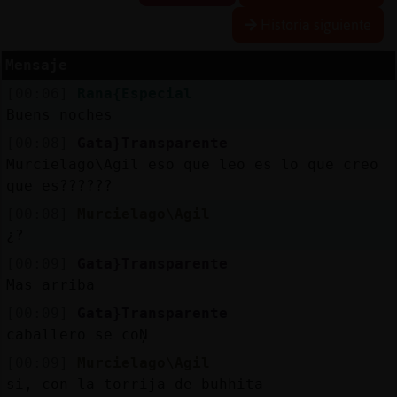
Historia siguiente
Mensaje
Reserva
[00:06]
Rana{Especial
alias
Buens noches
[00:08]
Gata}Transparente
Murcielago\Agil eso que leo es lo que creo
Actuali
que es??????
contras
[00:08]
Murcielago\Agil
¿?
[00:09]
Gata}Transparente
Actuali
Mas arriba
IP
[00:09]
Gata}Transparente
virtual
caballero se coŅ
[00:09]
Murcielago\Agil
si, con la torrija de buhhita