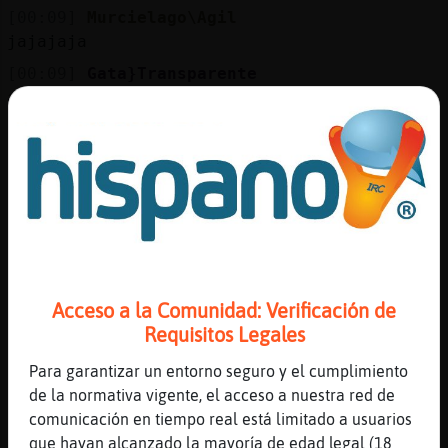
Mis
[00:09]
Murcielago\Agil
blogs
jajajaja
[00:09]
Gata}Transparente
ahhhhh
Mis
[00:09]
Gata}Transparente
foros
joe
[00:09]
Murcielago\Agil
no contigo, mi amor
Registr
[00:09]
Gata}Transparente
un
tan rica esta??
canal
[00:09]
Murcielago\Agil
Acceso a la Comunidad: Verificación de
;)
Requisitos Legales
[00:09]
Gata}Transparente
Para garantizar un entorno seguro y el cumplimiento
jajajajaaj
Más
de la normativa vigente, el acceso a nuestra red de
gestion
[00:09]
Gata}Transparente
comunicación en tiempo real está limitado a usuarios
quita quita
que hayan alcanzado la mayoría de edad legal (18