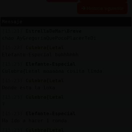
Historia siguiente
Mensaje
Reserva
[15:21]
EstrellaDeMar\Breve
alias
chao AyGregoriaQuePocoPlacerTeDi
[15:22]
Culebra{Letal
Elefante-Especial buhhhhhh
Actuali
[15:23]
Elefante-Especial
contras
Culebra{Letal muaaaaa cosita linda
[15:23]
Culebra{Letal
Donde esta la loka
Actuali
[15:23]
Culebra{Letal
IP
?
virtual
[15:23]
Elefante-Especial
Ha ido a hacer 1 ronda
[15:23]
Culebra{Letal