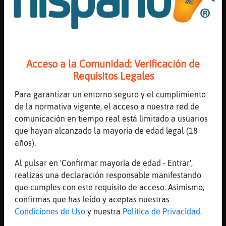
Supongo jajjaja
[15:24]
Elefante-Especial
A dar bocatas y café xD
[15:24]
Elefante-Especial
Y pasar lista xd
Acceso a la Comunidad: Verificación de
[15:24]
Elefante-Especial
Requisitos Legales
.lineas
Para garantizar un entorno seguro y el cumplimiento
[15:24]
Pantera\SinLuces
de la normativa vigente, el acceso a nuestra red de
Elefante-Especial ha escrito 1696 líneas,
comunicación en tiempo real está limitado a usuarios
el 0.076% de las lineas del canal y está en
que hayan alcanzado la mayoría de edad legal (18
la 3º posición . .Línea aleatoria: ( Ayer
años).
16:33 ) "La omaita con los rulos en los
pelos" .Si quieres el Ranking entero
Al pulsar en 'Confirmar mayoría de edad - Entrar',
escribe : !Web
realizas una declaración responsable manifestando
que cumples con este requisito de acceso. Asimismo,
[15:24]
Culebra{Letal
confirmas que has leído y aceptas nuestras
Que bien se está cuando se esta bien
Condiciones de Uso
y nuestra
Política de Privacidad
.
[15:24]
Elefante-Especial