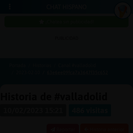
CHAT HISPANO
¡Chatea sin publicidad!
PUBLICIDAD
Iniciar
sesión
Portada
Historias
Canal #valladolid
2023-02-10
63e6ee09fca7a3647f35c652
¡Chatea
sin
publici
Historia de #valladolid
10/02/2023 15:21
486 visitas
Crear
una
Reportar
Historia anterior
cuenta