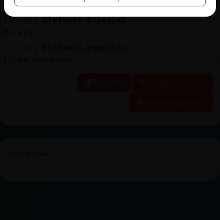
Estará
[15:26]
Elefante-Especial
En usa
[15:27]
Elefante-Especial
Es un mosqueon
Reportar
Historia anterior
Historia siguiente
PUBLICIDAD