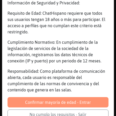
Joe
Información de Seguridad y Privacidad:
[15:25]
Culebra{Letal
Requisito de Edad: ChatHispano requiere que todos
Te felicitooooooo
sus usuarios tengan 18 años o más para participar. El
[15:25]
Culebra{Letal
acceso a perfiles que no cumplan este criterio está
Que bien actuass
restringido.
[15:25]
Culebra{Letal
Cumplimiento Normativo: En cumplimiento de la
Osea estará de tarde
legislación de servicios de la sociedad de la
[15:26]
Elefante-Especial
información, registramos los datos técnicos de
Sii
conexión (IP y puerto) por un periodo de 12 meses.
[15:26]
Culebra{Letal
Responsabilidad: Como plataforma de comunicación
Se echa de menos a usu
abierta, cada usuario es responsable del
[15:26]
Elefante-Especial
cumplimiento de las normas de convivencia y del
El otro día dijo ke entraba de tarde
contenido que genera en las salas.
[15:26]
Culebra{Letal
Confirmar mayoría de edad - Entrar
Donde estera
[15:26]
Culebra{Letal
No cumplo los requisitos - Salir