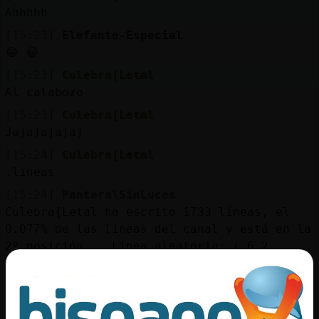
Mis
Ahhhhh
blogs
[15:23]
Elefante-Especial
😂 😂
[15:23]
Culebra{Letal
Mis
Al calabozo
foros
[15:23]
Culebra{Letal
Jajajajajaj
[15:24]
Culebra{Letal
Registr
.lineas
un
[15:24]
Pantera\SinLuces
canal
Culebra{Letal ha escrito 1733 líneas, el
0.077% de las lineas del canal y está en la
2º posición . .Línea aleatoria: ( 6.2.
21:37 ) ".lineas la-ultima-mohicana" .Si
Más
quieres el Ranking entero escribe : !Web
gestion
[15:24]
Elefante-Especial